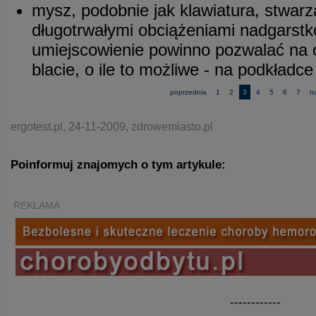
mysz, podobnie jak klawiatura, stwar
długotrwałymi obciążeniami nadgarstkó
umiejscowienie powinno pozwalać na 
blacie, o ile to możliwe - na podkładce
poprzednia
1
2
3
4
5
6
7
n
ergotest.pl, 24-11-2009, zdrowemiasto.pl
Poinformuj znajomych o tym artykule:
REKLAMA
------------