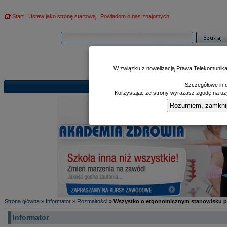
Start
|
Ustaw jako stronę startową
|
Powiadom o nas znajomych
W związku z nowelizacją Prawa Telekomunika
Szczegółowe info
Informator
Poczekalnia
Zd
|
|
Korzystając ze strony wyrażasz zgodę na uży
Rozumiem, zamknij i
Strona główna
»
Informator
»
Rozmaitości
»
Wszystko o ergonomicznym stanowisku p
Informator