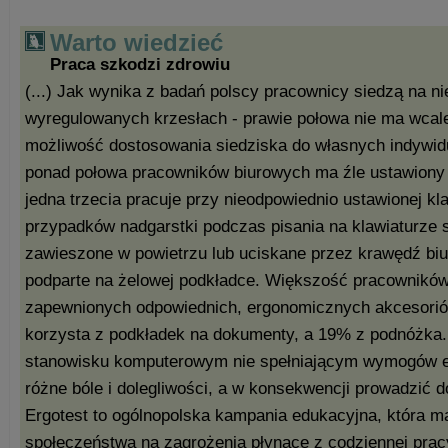
Warto wiedzieć
Praca szkodzi zdrowiu
(...) Jak wynika z badań polscy pracownicy siedzą na n
wyregulowanych krzesłach - prawie połowa nie ma wcale
możliwość dostosowania siedziska do własnych indywi
ponad połowa pracowników biurowych ma źle ustawiony 
jedna trzecia pracuje przy nieodpowiednio ustawionej kl
przypadków nadgarstki podczas pisania na klawiaturze 
zawieszone w powietrzu lub uciskane przez krawędź biur
podparte na żelowej podkładce. Większość pracowników
zapewnionych odpowiednich, ergonomicznych akcesorió
korzysta z podkładek na dokumenty, a 19% z podnóżka.
stanowisku komputerowym nie spełniającym wymogów 
różne bóle i dolegliwości, a w konsekwencji prowadzić do
Ergotest to ogólnopolska kampania edukacyjna, która m
społeczeństwa na zagrożenia płynące z codziennej pracy