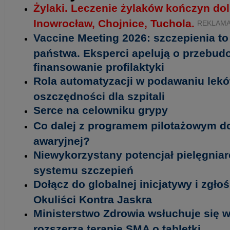
Żylaki. Leczenie żylaków kończyn do
Inowrocław, Chojnice, Tuchola.
REKLAM
Vaccine Meeting 2026: szczepienia t
państwa. Eksperci apelują o przebud
finansowanie profilaktyki
Rola automatyzacji w podawaniu lekó
oszczędności dla szpitali
Serce na celowniku grypy
Co dalej z programem pilotażowym d
awaryjnej?
Niewykorzystany potencjał pielęgniar
systemu szczepień
Dołącz do globalnej inicjatywy i zgło
Okuliści Kontra Jaskra
Ministerstwo Zdrowia wsłuchuje się w
rozszerza terapię SMA o tabletki