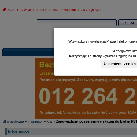
Start
|
Ustaw jako stronę startową
|
Powiadom o nas znajomych
W związku z nowelizacją Prawa Telekomunika
Szczegółowe info
Informator
Poczekalnia
Zd
|
|
Korzystając ze strony wyrażasz zgodę na uży
Rozumiem, zamknij i
Strona główna
»
Informator
»
Kraj
»
Zapowiadane rozszerzenie wskazań do badań PE
Informator