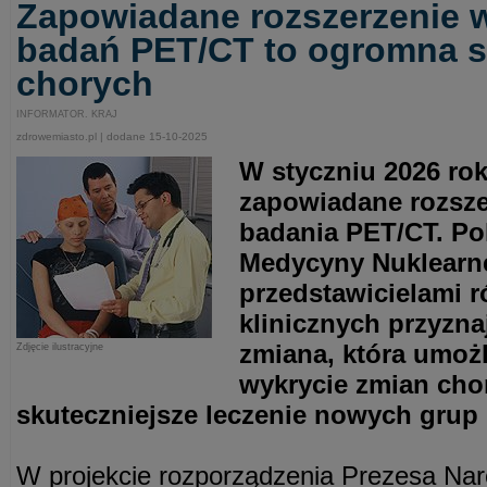
Zapowiadane rozszerzenie 
badań PET/CT to ogromna s
chorych
INFORMATOR. KRAJ
zdrowemiasto.pl | dodane 15-10-2025
W styczniu 2026 ro
zapowiadane rozsze
badania PET/CT. Po
Medycyny Nuklearne
przedstawicielami 
klinicznych przyzna
zmiana, która umożl
Zdjęcie ilustracyjne
wykrycie zmian cho
skuteczniejsze leczenie nowych grup
W projekcie rozporządzenia Prezesa N