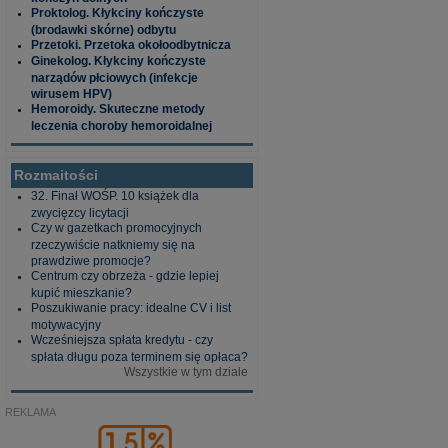
Proktolog. Kłykciny kończyste
(brodawki skórne) odbytu
Przetoki. Przetoka okołoodbytnicza
Ginekolog. Kłykciny kończyste
narządów płciowych (infekcje
wirusem HPV)
Hemoroidy. Skuteczne metody
leczenia choroby hemoroidalnej
Rozmaitości
32. Finał WOŚP. 10 książek dla
zwycięzcy licytacji
Czy w gazetkach promocyjnych
rzeczywiście natkniemy się na
prawdziwe promocje?
Centrum czy obrzeża - gdzie lepiej
kupić mieszkanie?
Poszukiwanie pracy: idealne CV i list
motywacyjny
Wcześniejsza spłata kredytu - czy
spłata długu poza terminem się opłaca?
Wszystkie w tym dziale
REKLAMA