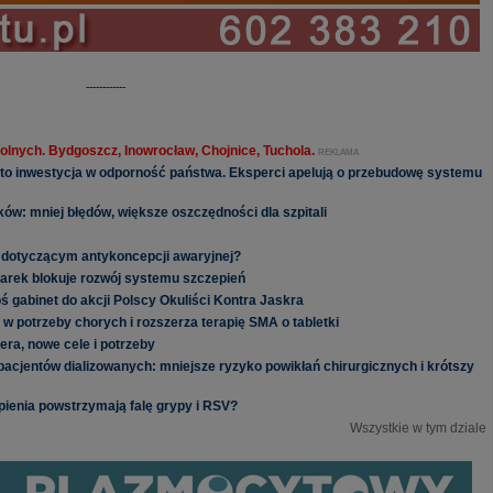
------------
olnych. Bydgoszcz, Inowrocław, Chojnice, Tuchola.
REKLAMA
 to inwestycja w odporność państwa. Eksperci apelują o przebudowę systemu
ów: mniej błędów, większe oszczędności dla szpitali
 dotyczącym antykoncepcji awaryjnej?
iarek blokuje rozwój systemu szczepień
łoś gabinet do akcji Polscy Okuliści Kontra Jaskra
 w potrzeby chorych i rozszerza terapię SMA o tabletki
ra, nowe cele i potrzeby
acjentów dializowanych: mniejsze ryzyko powikłań chirurgicznych i krótszy
pienia powstrzymają falę grypy i RSV?
Wszystkie w tym dziale