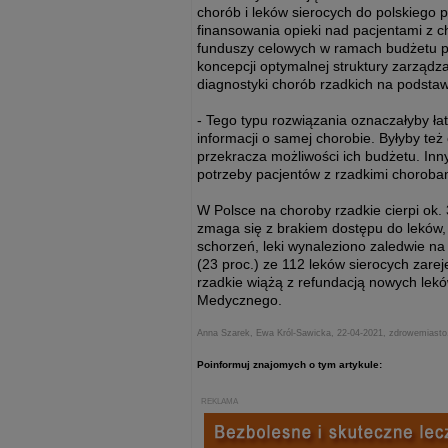
chorób i leków sierocych do polskiego
finansowania opieki nad pacjentami z c
funduszy celowych w ramach budżetu pa
koncepcji optymalnej struktury zarzą
diagnostyki chorób rzadkich na podstaw
- Tego typu rozwiązania oznaczałyby łat
informacji o samej chorobie. Byłyby te
przekracza możliwości ich budżetu. Inn
potrzeby pacjentów z rzadkimi choroba
W Polsce na choroby rzadkie cierpi ok.
zmaga się z brakiem dostępu do leków, s
schorzeń, leki wynaleziono zaledwie na
(23 proc.) ze 112 leków sierocych zare
rzadkie wiążą z refundacją nowych lek
Medycznego.
Anna Szarek, Ewa Król-Sawicka, 22-04-2021, zdrowemiasto
Poinformuj znajomych o tym artykule:
REKLAMA