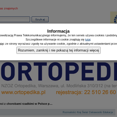
as znajomych
Informacja
owelizacją Prawa Telekomunikacyjnego informujemy, że ten serwis używa cookies i podobnyc
Szczegółowe informacje nt cookie znajdują się
tutaj
.
ając ze strony wyrażasz zgodę na używanie cookie, zgodnie z aktualnymi ustawieniami przeg
Informator
Poczekalnia
Zdrowy Mieszczanin
Doniesienia Listonosza
|
|
|
Rozumiem, zamknij i nie pokazuj tej informacji więcej
enci z chorobami rzadkimi w Polsce p…
|
|
|
|
Rozmaitości
Kraj
Świat
Ciekawostki
Edukacja