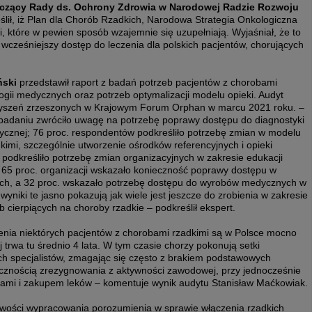
niczący Rady ds. Ochrony Zdrowia w Narodowej Radzie Rozwoju
lił, iż Plan dla Chorób Rzadkich, Narodowa Strategia Onkologiczna
 które w pewien sposób wzajemnie się uzupełniają. Wyjaśniał, że to
wcześniejszy dostęp do leczenia dla polskich pacjentów, chorujących
ński
przedstawił raport z badań potrzeb pacjentów z chorobami
ogii medycznych oraz potrzeb optymalizacji modelu opieki. Audyt
zyszeń zrzeszonych w Krajowym Forum Orphan w marcu 2021 roku. –
w badaniu zwróciło uwagę na potrzebę poprawy dostępu do diagnostyki
tycznej; 76 proc. respondentów podkreśliło potrzebę zmian w modelu
kimi, szczególnie utworzenie ośrodków referencyjnych i opieki
ji podkreśliło potrzebę zmian organizacyjnych w zakresie edukacji
; 65 proc. organizacji wskazało konieczność poprawy dostępu w
zych, a 32 proc. wskazało potrzebę dostępu do wyrobów medycznych w
niki te jasno pokazują jak wiele jest jeszcze do zrobienia w zakresie
 cierpiących na choroby rzadkie – podkreślił ekspert.
czenia niektórych pacjentów z chorobami rzadkimi są w Polsce mocno
trwa tu średnio 4 lata. W tym czasie chorzy pokonują setki
h specjalistów, zmagając się często z brakiem podstawowych
niecznością zrezygnowania z aktywności zawodowej, przy jednocześnie
dami i zakupem leków – komentuje wynik audytu Stanisław Maćkowiak.
iwości wypracowania porozumienia w sprawie włączenia rzadkich