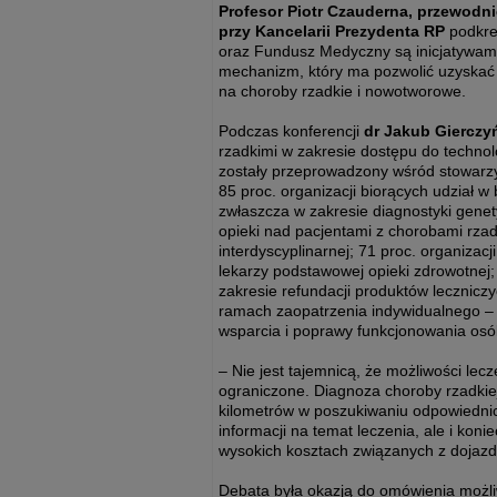
Profesor Piotr Czauderna, przewod
przy Kancelarii Prezydenta RP
podkreś
oraz Fundusz Medyczny są inicjatywami,
mechanizm, który ma pozwolić uzyskać 
na choroby rzadkie i nowotworowe.
Podczas konferencji
dr Jakub Gierczy
rzadkimi w zakresie dostępu do technol
zostały przeprowadzony wśród stowar
85 proc. organizacji biorących udział 
zwłaszcza w zakresie diagnostyki gene
opieki nad pacjentami z chorobami rzad
interdyscyplinarnej; 71 proc. organizac
lekarzy podstawowej opieki zdrowotnej
zakresie refundacji produktów lecznic
ramach zaopatrzenia indywidualnego – wy
wsparcia i poprawy funkcjonowania osób
– Nie jest tajemnicą, że możliwości le
ograniczone. Diagnoza choroby rzadkiej 
kilometrów w poszukiwaniu odpowiednic
informacji na temat leczenia, ale i ko
wysokich kosztach związanych z dojaz
Debata była okazją do omówienia możl