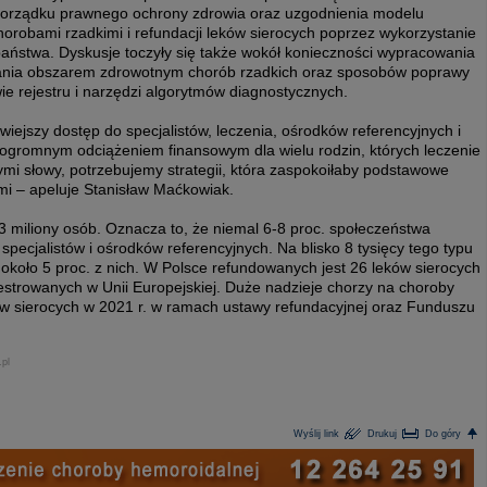
 porządku prawnego ochrony zdrowia oraz uzgodnienia modelu
horobami rzadkimi i refundacji leków sierocych poprzez wykorzystanie
ństwa. Dyskusje toczyły się także wokół konieczności wypracowania
dzania obszarem zdrowotnym chorób rzadkich oraz sposobów poprawy
ie rejestru i narzędzi algorytmów diagnostycznych.
wiejszy dostęp do specjalistów, leczenia, ośrodków referencyjnych i
ż ogromnym odciążeniem finansowym dla wielu rodzin, których leczenie
ymi słowy, potrzebujemy strategii, która zaspokoiłaby podstawowe
mi – apeluje Stanisław Maćkowiak.
 3 miliony osób. Oznacza to, że niemal 6-8 proc. społeczeństwa
pecjalistów i ośrodków referencyjnych. Na blisko 8 tysięcy tego typu
 około 5 proc. z nich. W Polsce refundowanych jest 26 leków sierocych
jestrowanych w Unii Europejskiej. Duże nadzieje chorzy na choroby
ów sierocych w 2021 r. w ramach ustawy refundacyjnej oraz Funduszu
.pl
Wyślij link
Drukuj
Do góry