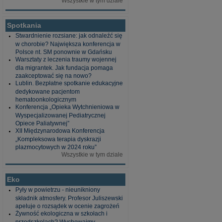
Wszystkie w tym dziale
Spotkania
Stwardnienie rozsiane: jak odnaleźć się
w chorobie? Największa konferencja w
Polsce nt. SM ponownie w Gdańsku
Warsztaty z leczenia traumy wojennej
dla migrantek. Jak fundacja pomaga
zaakceptować się na nowo?
Lublin. Bezpłatne spotkanie edukacyjne
dedykowane pacjentom
hematoonkologicznym
Konferencja „Opieka Wytchnieniowa w
Wyspecjalizowanej Pediatrycznej
Opiece Paliatywnej”
XII Międzynarodowa Konferencja
„Kompleksowa terapia dyskrazji
plazmocytowych w 2024 roku”
Wszystkie w tym dziale
Eko
Pyły w powietrzu - nieunikniony
składnik atmosfery. Profesor Juliszewski
apeluje o rozsądek w ocenie zagrożeń
Żywność ekologiczna w szkołach i
przedszkolach? Wychowajmy