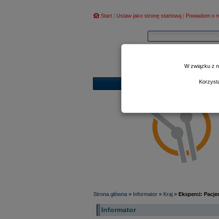
Start
|
Ustaw jako stronę startową
|
Powiadom o n
W związku z n
Korzyst
Strona główna
»
Informator
»
Kraj
»
Eksperci: Pacj
Informator