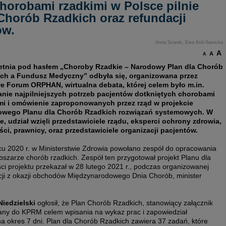
chorobami rzadkimi w Polsce pilnie
Chorób Rzadkich oraz refundacji
ów.
Anna Szarek, Ewa Król-Sawicka
A
A
A
etnia pod hasłem „Choroby Rzadkie – Narodowy Plan dla Chorób
ch a Fundusz Medyczny” odbyła się, organizowana przez
e Forum ORPHAN, wirtualna debata, której celem było m.in.
nie najpilniejszych potrzeb pacjentów dotkniętych chorobami
mi i omówienie zaproponowanych przez rząd w projekcie
owego Planu dla Chorób Rzadkich rozwiązań systemowych. W
e, udział wzięli przedstawiciele rządu, eksperci ochrony zdrowia,
yści, prawnicy, oraz przedstawiciele organizacji pacjentów.
u 2020 r. w Ministerstwie Zdrowia powołano zespół do opracowania
szarze chorób rzadkich. Zespół ten przygotował projekt Planu dla
i projektu przekazał w 28 lutego 2021 r., podczas organizowanej
ji z okazji obchodów Międzynarodowego Dnia Chorób, minister
Niedzielski
ogłosił, że Plan Chorób Rzadkich, stanowiący załącznik
any do KPRM celem wpisania na wykaz prac i zapowiedział
 na okres 7 dni. Plan dla Chorób Rzadkich zawiera 37 zadań, które