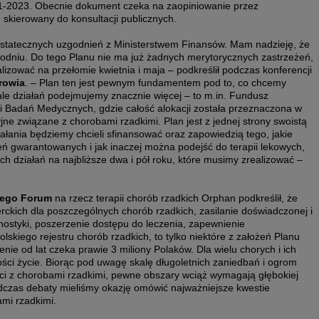
21-2023. Obecnie dokument czeka na zaopiniowanie przez
 skierowany do konsultacji publicznych.
 ostatecznych uzgodnień z Ministerstwem Finansów. Mam nadzieję, że
odniu. Do tego Planu nie ma już żadnych merytorycznych zastrzeżeń,
alizować na przełomie kwietnia i maja – podkreślił podczas konferencji
rowia
. – Plan ten jest pewnym fundamentem pod to, co chcemy
ale działań podejmujemy znacznie więcej – to m.in. Fundusz
 Badań Medycznych, gdzie całość alokacji została przeznaczona w
ne związane z chorobami rzadkimi. Plan jest z jednej strony swoistą
ziałania będziemy chcieli sfinansować oraz zapowiedzią tego, jakie
ń gwarantowanych i jak inaczej można podejść do terapii lekowych,
ych działań na najbliższe dwa i pół roku, które musimy zrealizować –
wego Forum
na rzecz terapii chorób rzadkich Orphan podkreślił, że
ckich dla poszczególnych chorób rzadkich, zasilanie doświadczonej i
nostyki, poszerzenie dostępu do leczenia, zapewnienie
skiego rejestru chorób rzadkich, to tylko niektóre z założeń Planu
ie od lat czeka prawie 3 miliony Polaków. Dla wielu chorych i ich
kości życie. Biorąc pod uwagę skalę długoletnich zaniedbań i ogrom
nci z chorobami rzadkimi, pewne obszary wciąż wymagają głębokiej
podczas debaty mieliśmy okazję omówić najważniejsze kwestie
mi rzadkimi.