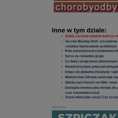
Inne w tym dziale:
Żylaki. Leczenie żylaków kończyn d
Vaccine Meeting 2026: szczepienia
i stabilne finansowanie profilaktyki
Rola automatyzacji w podawaniu lek
Serce na celowniku grypy
Co dalej z programem pilotażowym
Niewykorzystany potencjał pielęgn
Dołącz do globalnej inicjatywy i zg
Ministerstwo Zdrowia wsłuchuje się
Opieka nad chorymi na SMA: nowa e
Dostępna innowacyjna metoda dla p
czas rekonwalescencji
Sezon infekcyjny ruszył. Czy szcze
REKLAMA