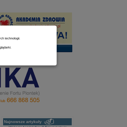
h technologii.
lądarki.
Najnowsze artykuły