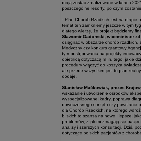
mają zostać zrealizowane w latach 20
poszczególne resorty, po czym zostanie
- Plan Chorób Rzadkich jest na etapie
temat ten zamkniemy jeszcze w tym tyg
dlatego wierzę, że projekt będziemy fin
Sławomir Gadomski, wiceminister zd
osiągnąć w obszarze chorób rzadkich, 
Medyczny czy konkurs grantowy Agencji
tym postępowaniu na projekty innowacyj
obietnicą dotyczącą m.in. tego, jakie d
procedury włączyć do koszyka świadcze
ale przede wszystkim jest to plan realn
dodaje.
Stanisław Maćkowiak, prezes Krajo
wskazanie i utworzenie ośrodków eksper
wyspecjalizowanej kadry, poprawa diag
nowoczesnego sprzętu czy powstanie pol
dla Chorób Rzadkich, na którego wdrożen
bliskich to szansa na nowe i lepszej ja
problemów, z jakimi zmagają się pacje
analizy i szerszych konsultacji. Dziś, 
dotyczące polskich pacjentów z choroba