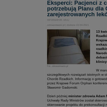
Eksperci: Pacjenci z 
potrzebują Planu dla 
zarejestrowanych lek
INFORMATOR. KRAJ
zdrowemiasto.pl | dodane 22-04-2021
13 kwi
Rzadki
Krajow
wskaza
rzadki
Narod
debaci
klinic
Fot. zdrowemiasto.pl
W marc
szczegółowych rozwiązań istotnych w ob
Chorób Rzadkich. Informację o gotowośc
przez Krajowe Forum Orphan konferenc
Sławomir Gadomski.
Dzień później
minister zdrowia Adam 
Uchwały Rady Ministrów został skierow
skierowanie projektu do prekonsultacji