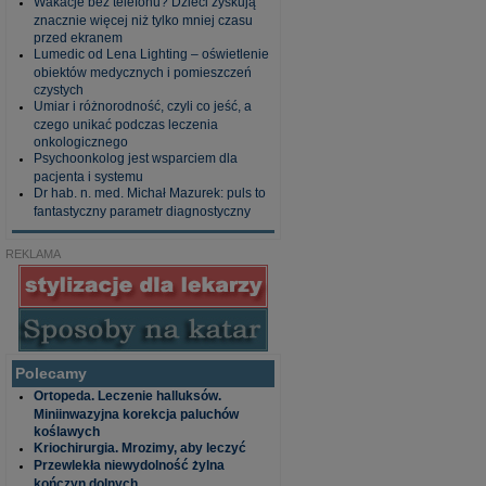
Wakacje bez telefonu? Dzieci zyskują
znacznie więcej niż tylko mniej czasu
przed ekranem
Lumedic od Lena Lighting – oświetlenie
obiektów medycznych i pomieszczeń
czystych
Umiar i różnorodność, czyli co jeść, a
czego unikać podczas leczenia
onkologicznego
Psychoonkolog jest wsparciem dla
pacjenta i systemu
Dr hab. n. med. Michał Mazurek: puls to
fantastyczny parametr diagnostyczny
REKLAMA
Polecamy
Ortopeda. Leczenie halluksów.
Miniinwazyjna korekcja paluchów
koślawych
Kriochirurgia. Mrozimy, aby leczyć
Przewlekła niewydolność żylna
kończyn dolnych