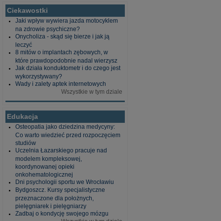
Ciekawostki
Jaki wpływ wywiera jazda motocyklem
na zdrowie psychiczne?
Onycholiza - skąd się bierze i jak ją
leczyć
8 mitów o implantach zębowych, w
które prawdopodobnie nadal wierzysz
Jak działa konduktometr i do czego jest
wykorzystywany?
Wady i zalety aptek internetowych
Wszystkie w tym dziale
Edukacja
Osteopatia jako dziedzina medycyny:
Co warto wiedzieć przed rozpoczęciem
studiów
Uczelnia Łazarskiego pracuje nad
modelem kompleksowej,
koordynowanej opieki
onkohematologicznej
Dni psychologii sportu we Wrocławiu
Bydgoszcz. Kursy specjalistyczne
przeznaczone dla położnych,
pielęgniarek i pielęgniarzy
Zadbaj o kondycję swojego mózgu