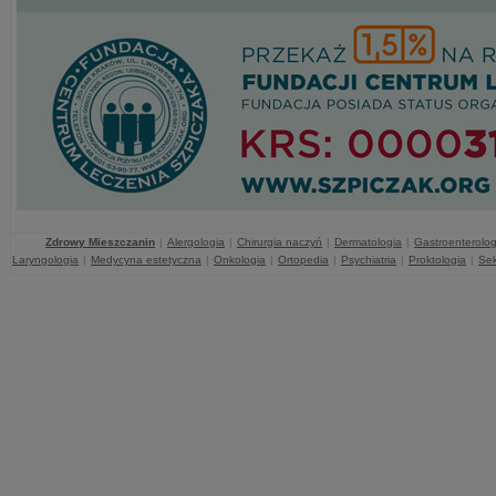
Zdrowy Mieszczanin
|
Alergologia
|
Chirurgia naczyń
|
Dermatologia
|
Gastroenterolog
Laryngologia
|
Medycyna estetyczna
|
Onkologia
|
Ortopedia
|
Psychiatria
|
Proktologia
|
Sek