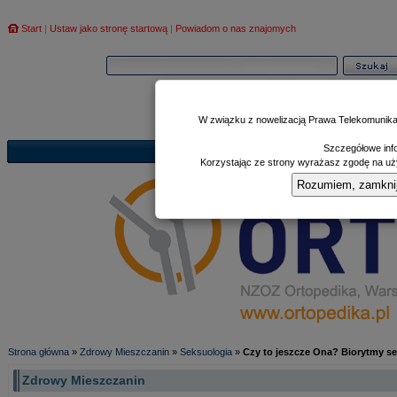
Start
|
Ustaw jako stronę startową
|
Powiadom o nas znajomych
W związku z nowelizacją Prawa Telekomunika
Szczegółowe info
Informator
Poczekalnia
Zd
|
|
Korzystając ze strony wyrażasz zgodę na uży
Rozumiem, zamknij i
Strona główna
»
Zdrowy Mieszczanin
»
Seksuologia
»
Czy to jeszcze Ona? Biorytmy s
Zdrowy Mieszczanin