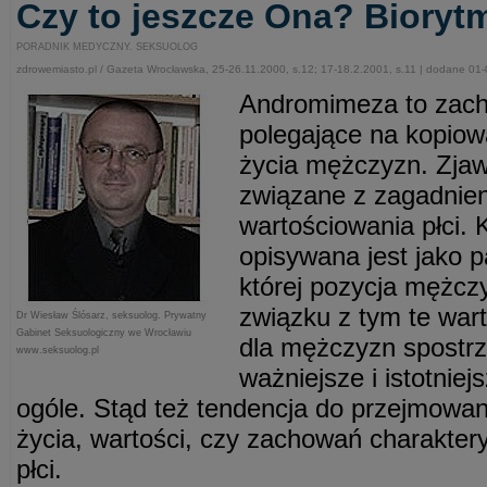
Czy to jeszcze Ona? Bioryt
PORADNIK MEDYCZNY. SEKSUOLOG
zdrowemiasto.pl / Gazeta Wrocławska, 25-26.11.2000, s.12; 17-18.2.2001, s.11 | dodane 01
Andromimeza to zach
polegające na kopiowa
życia mężczyzn. Zjawi
związane z zagadnie
wartościowania płci. 
opisywana jest jako pa
której pozycja mężcz
związku z tym te wart
Dr Wiesław Ślósarz, seksuolog. Prywatny
Gabinet Seksuologiczny we Wrocławiu
dla mężczyzn spostrz
www.seksuolog.pl
ważniejsze i istotniej
ogóle. Stąd też tendencja do przejmowani
życia, wartości, czy zachowań charaktery
płci.