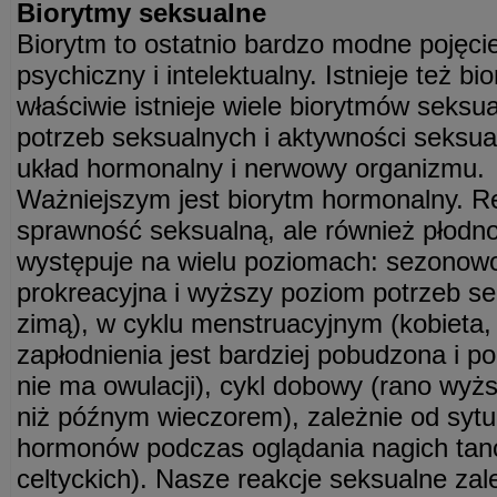
Biorytmy seksualne
Biorytm to ostatnio bardzo modne pojęcie
psychiczny i intelektualny. Istnieje też bi
właściwie istnieje wiele biorytmów seksua
potrzeb seksualnych i aktywności seksua
układ hormonalny i nerwowy organizmu.
Ważniejszym jest biorytm hormonalny. Re
sprawność seksualną, ale również płodno
występuje na wielu poziomach: sezonow
prokreacyjna i wyższy poziom potrzeb se
zimą), w cyklu menstruacyjnym (kobieta, 
zapłodnienia jest bardziej pobudzona i po
nie ma owulacji), cykl dobowy (rano wyż
niż późnym wieczorem), zależnie od sytu
hormonów podczas oglądania nagich tanc
celtyckich). Nasze reakcje seksualne zal