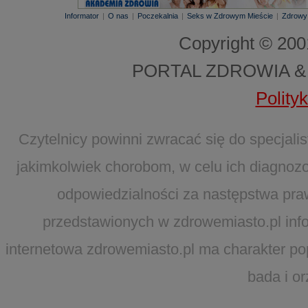
Informator
|
O nas
|
Poczekalnia
|
Seks w Zdrowym Mieście
|
Zdrowy
Copyright © 20
PORTAL ZDROWIA &
Polity
Czytelnicy powinni zwracać się do specjal
jakimkolwiek chorobom, w celu ich diagnozo
odpowiedzialności za następstwa pra
przedstawionych w zdrowemiasto.pl infor
internetowa zdrowemiasto.pl ma charakter po
bada i o