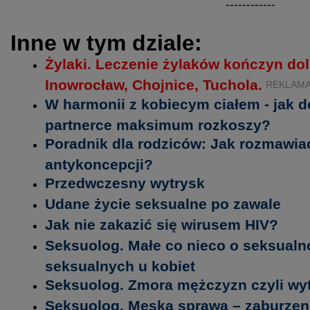
------------
Inne w tym dziale:
Żylaki. Leczenie żylaków kończyn do
Inowrocław, Chojnice, Tuchola.
REKLAM
W harmonii z kobiecym ciałem - jak d
partnerce maksimum rozkoszy?
Poradnik dla rodziców: Jak rozmawiać
antykoncepcji?
Przedwczesny wytrysk
Udane życie seksualne po zawale
Jak nie zakazić się wirusem HIV?
Seksuolog. Małe co nieco o seksualn
seksualnych u kobiet
Seksuolog. Zmora mężczyzn czyli wy
Seksuolog. Męska sprawa – zaburze