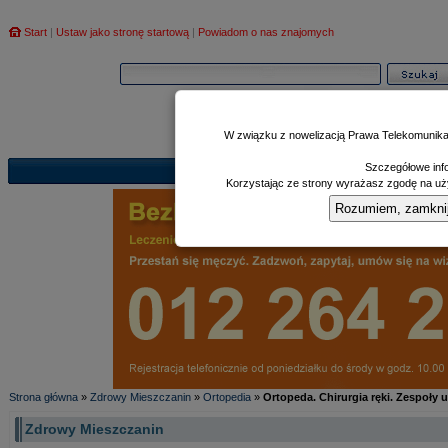
Start
|
Ustaw jako stronę startową
|
Powiadom o nas znajomych
W związku z nowelizacją Prawa Telekomunika
Szczegółowe info
Informator
Poczekalnia
Zd
|
|
Korzystając ze strony wyrażasz zgodę na uży
Rozumiem, zamknij i
Strona główna
»
Zdrowy Mieszczanin
»
Ortopedia
»
Ortopeda. Chirurgia ręki. Zespoły
Zdrowy Mieszczanin