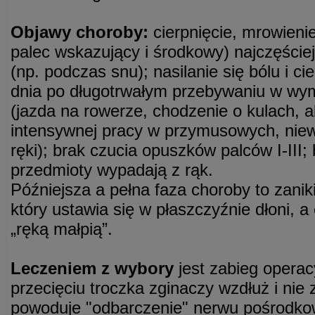
Objawy choroby:
cierpnięcie, mrowienie
palec wskazujący i środkowy) najczęście
(np. podczas snu); nasilanie się bólu i c
dnia po długotrwałym przebywaniu w wym
(jazda na rowerze, chodzenie o kulach, a
intensywnej pracy w przymusowych, nie
ręki); brak czucia opuszków palców I-III; 
przedmioty wypadają z rąk.
Późniejsza a pełna faza choroby to zaniki
który ustawia się w płaszczyźnie dłoni, a
„ręką małpią”.
Leczeniem z wybory
jest zabieg operac
przecięciu troczka zginaczy wzdłuż i nie
powoduje "odbarczenie" nerwu pośrodko