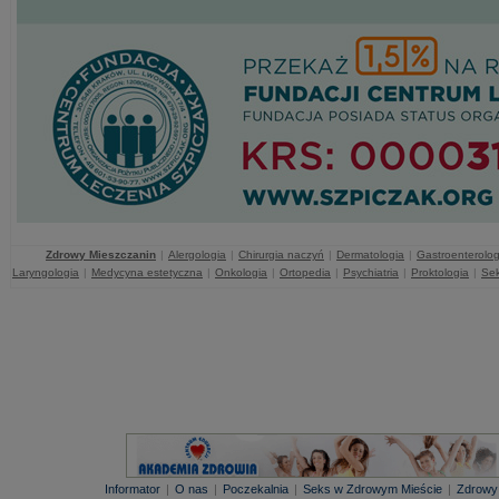
Zdrowy Mieszczanin
|
Alergologia
|
Chirurgia naczyń
|
Dermatologia
|
Gastroenterolog
Laryngologia
|
Medycyna estetyczna
|
Onkologia
|
Ortopedia
|
Psychiatria
|
Proktologia
|
Sek
Informator
|
O nas
|
Poczekalnia
|
Seks w Zdrowym Mieście
|
Zdrowy