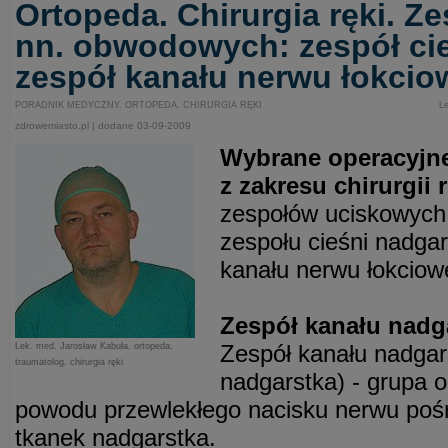
Ortopeda. Chirurgia ręki. Z
nn. obwodowych: zespół cie
zespół kanału nerwu łokci
PORADNIK MEDYCZNY. ORTOPEDA. CHIRURGIA RĘKI
Le
zdrowemiasto.pl | dodane 03-09-2009
Wybrane operacyjn
z zakresu chirurgii r
zespołów uciskowych
zespołu cieśni nadga
kanału nerwu łokciow
Zespół kanału nadg
Zespół kanału nadgar
Lek. med. Jarosław Kabuła, ortopeda,
traumatolog, chirurgia ręki
nadgarstka) - grupa
powodu przewlekłego nacisku nerwu poś
tkanek nadgarstka.