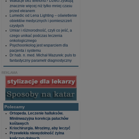
Wakacje bez telefonu? Dzieci zyskują
znacznie więcej niż tylko mniej czasu
przed ekranem
Lumedic od Lena Lighting – oświetlenie
obiektów medycznych i pomieszczeń
czystych
Umiar i różnorodność, czyli co jeść, a
czego unikać podczas leczenia
onkologicznego
Psychoonkolog jest wsparciem dla
pacjenta i systemu
Dr hab. n. med. Michał Mazurek: puls to
fantastyczny parametr diagnostyczny
REKLAMA
Polecamy
Ortopeda. Leczenie halluksów.
Miniinwazyjna korekcja paluchów
koślawych
Kriochirurgia. Mrozimy, aby leczyć
Przewlekła niewydolność żylna
kończyn dolnych