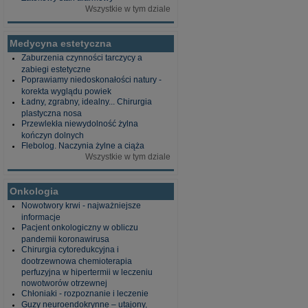
Wszystkie w tym dziale
Medycyna estetyczna
Zaburzenia czynności tarczycy a
zabiegi estetyczne
Poprawiamy niedoskonałości natury -
korekta wyglądu powiek
Ładny, zgrabny, idealny... Chirurgia
plastyczna nosa
Przewlekła niewydolność żylna
kończyn dolnych
Flebolog. Naczynia żylne a ciąża
Wszystkie w tym dziale
Onkologia
Nowotwory krwi - najważniejsze
informacje
Pacjent onkologiczny w obliczu
pandemii koronawirusa
Chirurgia cytoredukcyjna i
dootrzewnowa chemioterapia
perfuzyjna w hipertermii w leczeniu
nowotworów otrzewnej
Chłoniaki - rozpoznanie i leczenie
Guzy neuroendokrynne – utajony,