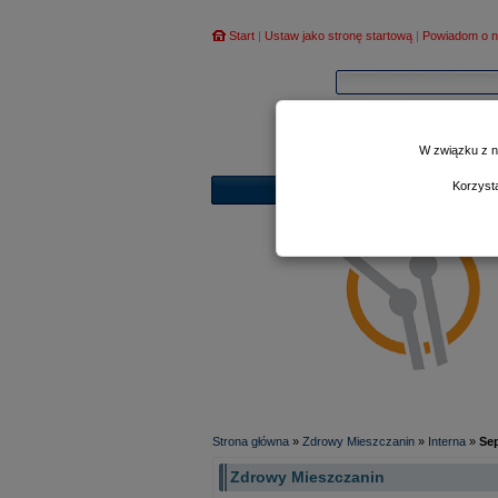
Start
|
Ustaw jako stronę startową
|
Powiadom o n
W związku z n
Korzyst
Strona główna
»
Zdrowy Mieszczanin
»
Interna
»
Se
Zdrowy Mieszczanin