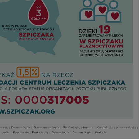
naczyń
|
Dermatologia
|
Gastroenterologia
|
Ginekologia
|
Interna
|
Kardiologia
|
Kosmetologia
|
topedia
|
Psychiatria
|
Proktologia
|
Seksuologia
|
Stomatologia
|
Urologia