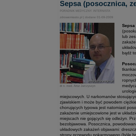
Sepsa (posocznica, z
PORADNIK MEDYCZNY. INTERNISTA
zdrowemiasto.pl | dodane 01-09-2009
Sepsa
(posok
lub ze
zakażen
układow
bądź t
Posoc
tkanka
moczow
ropnyc
medyczn
dr n. med. Artur Jurczyszyn
urolog
miejscowych. U narkomanów stosującyc
zjawiskiem i może być powodem ciężkie
chorujących typowa jest natomiast pos
zakażenie umiejscowione jest w układ
miejscach nie gojących się odleżyn. Prz
bezobjawowa. Posocznica, powodowana 
układowych zakażeń objawami: dreszcza
strony przewodu pokarmowego (bóle br