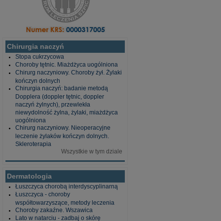
Chirurgia naczyń
Stopa cukrzycowa
Choroby tętnic. Miażdżyca uogólniona
Chirurg naczyniowy. Choroby żył. Żylaki
kończyn dolnych
Chirurgia naczyń: badanie metodą
Dopplera (doppler tętnic, doppler
naczyń żylnych), przewlekła
niewydolność żylna, żylaki, miażdżyca
uogólniona
Chirurg naczyniowy. Nieoperacyjne
leczenie żylaków kończyn dolnych.
Skleroterapia
Wszystkie w tym dziale
Dermatologia
Łuszczyca chorobą interdyscyplinarną
Łuszczyca - choroby
współtowarzyszące, metody leczenia
Choroby zakaźne. Wszawica
Lato w natarciu - zadbaj o skórę