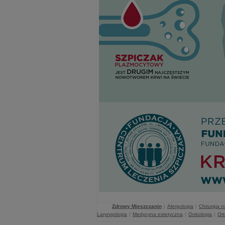
Zdrowy Mieszczanin
|
Alergologia
|
Chirurgia 
Laryngologia
|
Medycyna estetyczna
|
Onkologia
|
Or