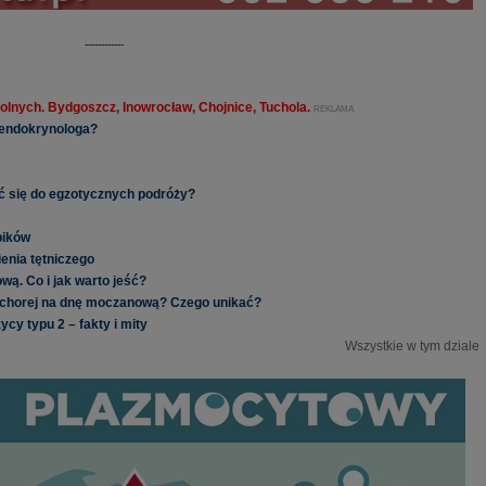
------------
olnych. Bydgoszcz, Inowrocław, Chojnice, Tuchola.
REKLAMA
o endokrynologa?
ać się do egzotycznych podróży?
pików
enia tętniczego
ą. Co i jak warto jeść?
 chorej na dnę moczanową? Czego unikać?
cy typu 2 – fakty i mity
Wszystkie w tym dziale