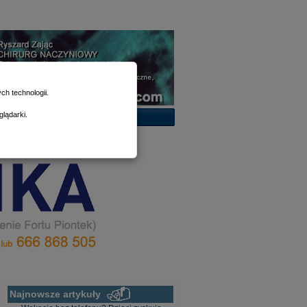
h technologii.
lądarki.
Najnowsze artykuły