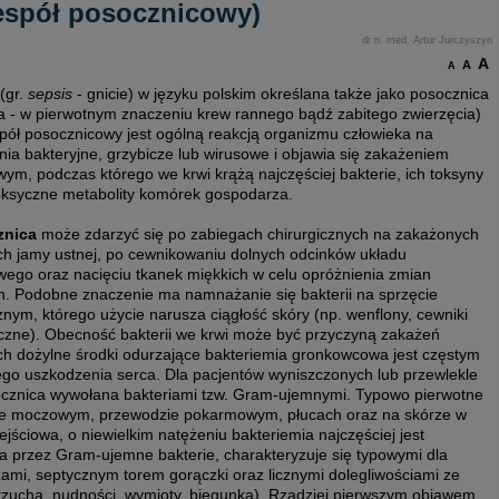
espół posocznicowy)
dr n. med. Artur Jurczyszyn
A
A
A
(gr.
sepsis
- gnicie) w języku polskim określana także jako posocznica
a - w pierwotnym znaczeniu krew rannego bądź zabitego zwierzęcia)
spół posocznicowy jest ogólną reakcją organizmu człowieka na
ia bakteryjne, grzybicze lub wirusowe i objawia się zakażeniem
ym, podczas którego we krwi krążą najczęściej bakterie, ich toksyny
oksyczne metabolity komórek gospodarza.
znica
może zdarzyć się po zabiegach chirurgicznych na zakażonych
ch jamy ustnej, po cewnikowaniu dolnych odcinków układu
ego oraz nacięciu tkanek miękkich w celu opróżnienia zmian
h. Podobne znaczenie ma namnażanie się bakterii na sprzęcie
ym, którego użycie narusza ciągłość skóry (np. wenflony, cewniki
iczne). Obecność bakterii we krwi może być przyczyną zakażeń
h dożylne środki odurzające bakteriemia gronkowcowa jest częstym
go uszkodzenia serca. Dla pacjentów wyniszczonych lub przewlekle
ocznica wywołana bakteriami tzw. Gram-ujemnymi. Typowo pierwotne
zie moczowym, przewodzie pokarmowym, płucach oraz na skórze w
ejściowa, o niewielkim natężeniu bakteriemia najczęściej jest
przez Gram-ujemne bakterie, charakteryzuje się typowymi dla
mi, septycznym torem gorączki oraz licznymi dolegliwościami ze
zucha, nudności, wymioty, biegunka). Rzadziej pierwszym objawem