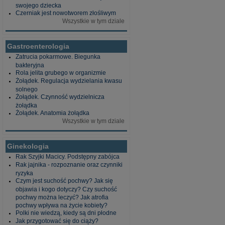
swojego dziecka
Czerniak jest nowotworem złośliwym
Wszystkie w tym dziale
Gastroenterologia
Zatrucia pokarmowe. Biegunka
bakteryjna
Rola jelita grubego w organizmie
Żołądek. Regulacja wydzielania kwasu
solnego
Żołądek. Czynność wydzielnicza
żołądka
Żołądek. Anatomia żołądka
Wszystkie w tym dziale
Ginekologia
Rak Szyjki Macicy. Podstępny zabójca
Rak jajnika - rozpoznanie oraz czynniki
ryzyka
Czym jest suchość pochwy? Jak się
objawia i kogo dotyczy? Czy suchość
pochwy można leczyć? Jak atrofia
pochwy wpływa na życie kobiety?
Polki nie wiedzą, kiedy są dni płodne
Jak przygotować się do ciąży?