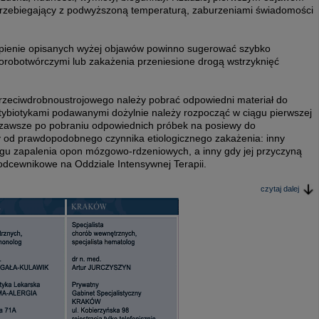
przebiegający z podwyższoną temperaturą, zaburzeniami świadomości
pienie opisanych wyżej objawów powinno sugerować szybko
horobotwórczymi lub zakażenia przeniesione drogą wstrzyknięć
rzeciwdrobnoustrojowego należy pobrać odpowiedni materiał do
tybiotykami podawanymi dożylnie należy rozpocząć w ciągu pierwszej
, zawsze po pobraniu odpowiednich próbek na posiewy do
ży od prawdopodobnego czynnika etiologicznego zakażenia: inny
iegu zapalenia opon mózgowo-rdzeniowych, a inny gdy jej przyczyną
 odcewnikowe na Oddziale Intensywnej Terapii.
czytaj dalej