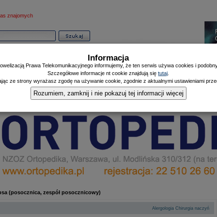
as znajomych
Informacja
owelizacją Prawa Telekomunikacyjnego informujemy, że ten serwis używa cookies i podobnyc
Szczegółowe informacje nt cookie znajdują się
tutaj
.
ając ze strony wyrażasz zgodę na używanie cookie, zgodnie z aktualnymi ustawieniami przeg
Informator
Poczekalnia
Zdrowy Mieszczanin
Doniesienia Listonosza
|
|
|
Rozumiem, zamknij i nie pokazuj tej informacji więcej
psa (posocznica, zespół posocznicowy)
|
Alergologia
Chirurgia naczyń