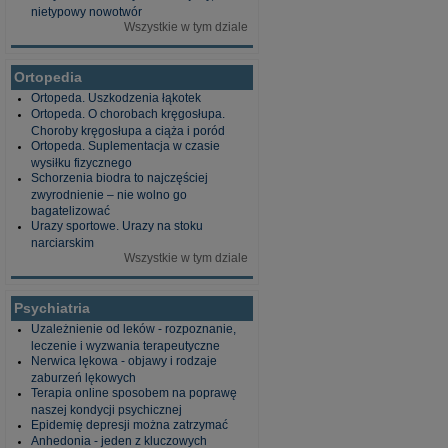
nietypowy nowotwór
Wszystkie w tym dziale
Ortopedia
Ortopeda. Uszkodzenia łąkotek
Ortopeda. O chorobach kręgosłupa.
Choroby kręgosłupa a ciąża i poród
Ortopeda. Suplementacja w czasie
wysiłku fizycznego
Schorzenia biodra to najczęściej
zwyrodnienie – nie wolno go
bagatelizować
Urazy sportowe. Urazy na stoku
narciarskim
Wszystkie w tym dziale
Psychiatria
Uzależnienie od leków - rozpoznanie,
leczenie i wyzwania terapeutyczne
Nerwica lękowa - objawy i rodzaje
zaburzeń lękowych
Terapia online sposobem na poprawę
naszej kondycji psychicznej
Epidemię depresji można zatrzymać
Anhedonia - jeden z kluczowych