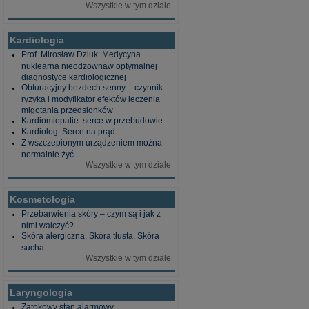
Wszystkie w tym dziale
Kardiologia
Prof. Mirosław Dziuk: Medycyna
nuklearna nieodzownaw optymalnej
diagnostyce kardiologicznej
Obturacyjny bezdech senny – czynnik
ryzyka i modyfikator efektów leczenia
migotania przedsionków
Kardiomiopatie: serce w przebudowie
Kardiolog. Serce na prąd
Z wszczepionym urządzeniem można
normalnie żyć
Wszystkie w tym dziale
Kosmetologia
Przebarwienia skóry – czym są i jak z
nimi walczyć?
Skóra alergiczna. Skóra tłusta. Skóra
sucha
Wszystkie w tym dziale
Laryngologia
Zatokowy stan alarmowy