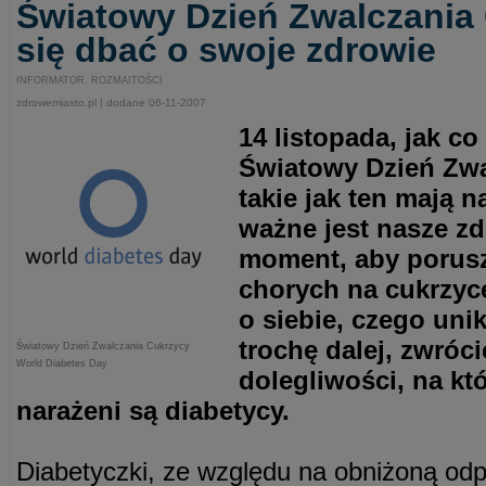
Światowy Dzień Zwalczania
się dbać o swoje zdrowie
INFORMATOR. ROZMAITOŚCI
zdrowemiasto.pl | dodane 06-11-2007
14 listopada, jak c
Światowy Dzień Zwa
takie jak ten mają 
ważne jest nasze z
moment, aby porus
chorych na cukrzyc
o siebie, czego unik
trochę dalej, zwróc
Światowy Dzień Zwalczania Cukrzycy
World Diabetes Day
dolegliwości, na kt
narażeni są diabetycy.
Diabetyczki, ze względu na obniżoną od