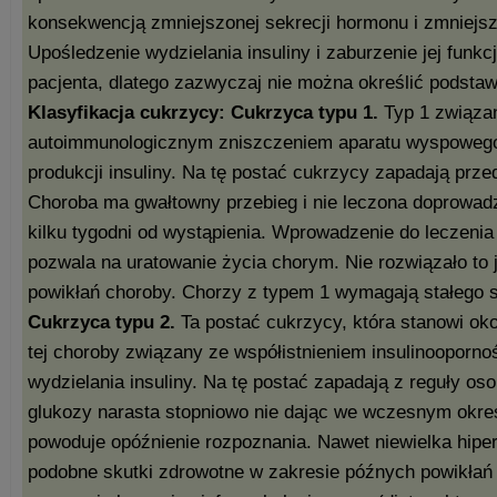
konsekwencją zmniejszonej sekrecji hormonu i zmniejszo
Upośledzenie wydzielania insuliny i zaburzenie jej funkcj
pacjenta, dlatego zazwyczaj nie można określić podstaw
Klasyfikacja cukrzycy:
Cukrzyca typu 1.
Typ 1 związan
autoimmunologicznym zniszczeniem aparatu wyspowego t
produkcji insuliny. Na tę postać cukrzycy zapadają prze
Choroba ma gwałtowny przebieg i nie leczona doprowadz
kilku tygodni od wystąpienia. Wprowadzenie do leczenia 
pozwala na uratowanie życia chorym. Nie rozwiązało to
powikłań choroby. Chorzy z typem 1 wymagają stałego su
Cukrzyca typu 2.
Ta postać cukrzycy, która stanowi o
tej choroby związany ze współistnieniem insulinoopornoś
wydzielania insuliny. Na tę postać zapadają z reguły os
glukozy narasta stopniowo nie dając we wczesnym okre
powoduje opóźnienie rozpoznania. Nawet niewielka hipe
podobne skutki zdrowotne w zakresie późnych powikłań