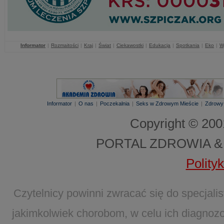
Informator
|
Rozmaitości
|
Kraj
|
Świat
|
Ciekawostki
|
Edukacja
|
Spotkania
|
Eko
|
W
Informator
|
O nas
|
Poczekalnia
|
Seks w Zdrowym Mieście
|
Zdrowy
Copyright © 20
PORTAL ZDROWIA &
Polity
Czytelnicy powinni zwracać się do specjal
jakimkolwiek chorobom, w celu ich diagnozo