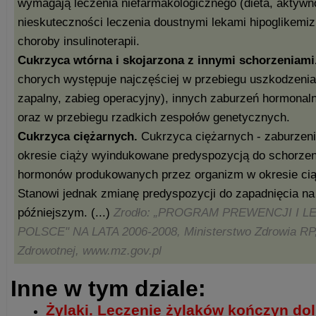
wymagają leczenia niefarmakologicznego (dieta, aktywno
nieskuteczności leczenia doustnymi lekami hipoglikemi
choroby insulinoterapii.
Cukrzyca wtórna i skojarzona z innymi schorzeniami
chorych występuje najczęściej w przebiegu uszkodzenia 
zapalny, zabieg operacyjny), innych zaburzeń hormonaln
oraz w przebiegu rzadkich zespołów genetycznych.
Cukrzyca ciężarnych.
Cukrzyca ciężarnych - zaburzen
okresie ciąży wyindukowane predyspozycją do schorze
hormonów produkowanych przez organizm w okresie ciąż
Stanowi jednak zmianę predyspozycji do zapadnięcia na
późniejszym. (...)
Zrodło: „PROGRAM PREWENCJI I 
POLSCE" NA LATA 2006-2008, Ministerstwo Zdrowia RP,
Zdrowotnej, www.mz.gov.pl
Inne w tym dziale:
Żylaki. Leczenie żylaków kończyn do