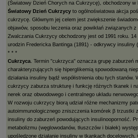
(Światowy Dzień Chorych na Cukrzycę), obchodzony w
Światowy Dzień Cukrzycy
to ogólnoświatowa akcja poś
cukrzycę. Głównym jej celem jest zwiększenie świadom
objawów, sposobu leczenia oraz powikłań związanych z
Zwalczania Cukrzycy obchodzony jest od 1991 roku. 14 
urodzin Fredericka Bantinga (1891) - odkrywcy insuliny 
* * *
Cukrzyca
. Termin "cukrzyca" oznacza grupę zaburzeń 
charakteryzujących się hiperglikemią spowodowaną niep
działania insuliny bądź współistnienia obu tych stanów. 
cukrzycy zaburza strukturę i funkcję różnych tkanek i 
nerek oraz obwodowego i centralnego układu nerwowego
W rozwoju cukrzycy biorą udział różne mechanizmy pat
autoimmunologicznego zniszczenia komórek β trzustki
insuliny do zaburzeń powodujących insulinooporność. P
metabolizmu (węglowodanów, tłuszczów i białek) występ
upośledzone działanie insuliny w tkankach docelowych. 