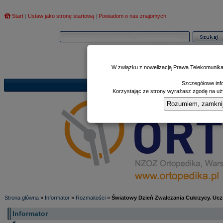
Start
|
Ustaw jako stronę startową
|
Powiadom o nas znajomych
W związku z nowelizacją Prawa Telekomunika
Szczegółowe info
Informator
Poczekalnia
Zd
|
|
Korzystając ze strony wyrażasz zgodę na uży
Rozumiem, zamknij i
Strona główna
»
Informator
»
Rozmaitości
»
Światowy Dzień Zwalczania Cukrzycy. Uc
Informator