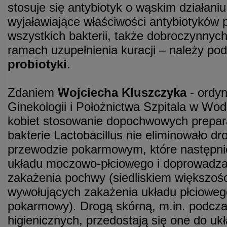
stosuje się antybiotyk o wąskim działaniu
wyjaławiające właściwości antybiotyków
wszystkich bakterii, także dobroczynnyc
ramach uzupełnienia kuracji – należy p
probiotyki
.
Zdaniem
Wojciecha Kluszczyka
- ordyn
Ginekologii i Położnictwa Szpitala w Wo
kobiet stosowanie dopochwowych prepar
bakterie Lactobacillus nie eliminowało d
przewodzie pokarmowym, które następnie
układu moczowo-płciowego i doprowadza
zakażenia pochwy (siedliskiem większoś
wywołujących zakażenia układu płcioweg
pokarmowy). Drogą skórną, m.in. podcz
higienicznych, przedostają się one do uk