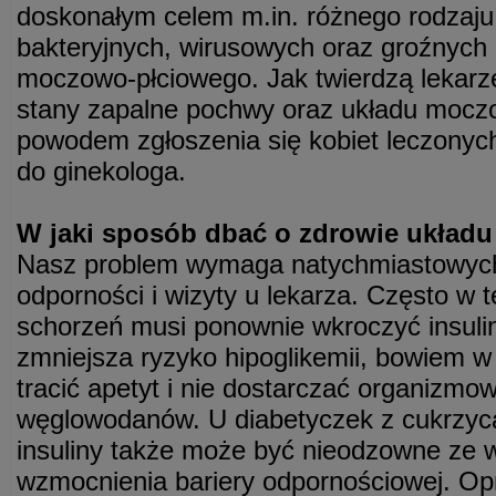
doskonałym celem m.in. różnego rodzaju 
bakteryjnych, wirusowych oraz groźnych
moczowo-płciowego. Jak twierdzą lekarze 
stany zapalne pochwy oraz układu mocz
powodem zgłoszenia się kobiet leczonyc
do ginekologa.
W jaki sposób dbać o zdrowie ukła
Nasz problem wymaga natychmiastowych
odporności i wizyty u lekarza. Często w
schorzeń musi ponownie wkroczyć insulin
zmniejsza ryzyko hipoglikemii, bowiem w
tracić apetyt i nie dostarczać organizmo
węglowodanów. U diabetyczek z cukrzyc
insuliny także może być nieodzowne ze 
wzmocnienia bariery odpornościowej. Op