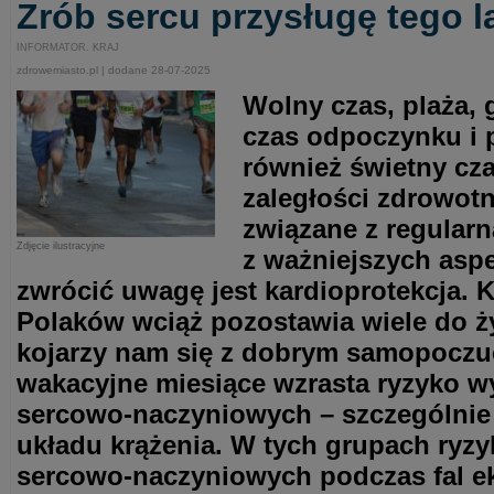
Zrób sercu przysługę tego l
INFORMATOR. KRAJ
zdrowemiasto.pl | dodane 28-07-2025
Wolny czas, plaża, gr
czas odpoczynku i 
również świetny cza
zaległości zdrowotn
związane z regularn
Zdjęcie ilustracyjne
z ważniejszych aspe
zwrócić uwagę jest kardioprotekcja. 
Polaków wciąż pozostawia wiele do ży
kojarzy nam się z dobrym samopoczuc
wakacyjne miesiące wzrasta ryzyko w
sercowo-naczyniowych – szczególnie
układu krążenia. W tych grupach ryz
sercowo-naczyniowych podczas fal e