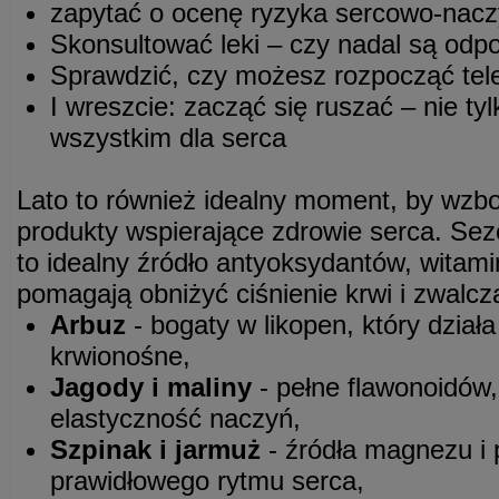
zapytać o ocenę ryzyka sercowo-nac
Skonsultować leki – czy nadal są odp
Sprawdzić, czy możesz rozpocząć teler
I wreszcie: zacząć się ruszać – nie tyl
wszystkim dla serca
Lato to również idealny moment, by wzbo
produkty wspierające zdrowie serca. S
to idealny źródło antyoksydantów, witami
pomagają obniżyć ciśnienie krwi i zwalcz
Arbuz
- bogaty w likopen, który dział
krwionośne,
Jagody i maliny
- pełne flawonoidów,
elastyczność naczyń,
Szpinak i jarmuż
- źródła magnezu i 
prawidłowego rytmu serca,