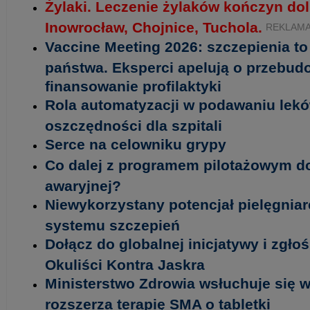
Żylaki. Leczenie żylaków kończyn do
Inowrocław, Chojnice, Tuchola.
REKLAM
Vaccine Meeting 2026: szczepienia t
państwa. Eksperci apelują o przebud
finansowanie profilaktyki
Rola automatyzacji w podawaniu lekó
oszczędności dla szpitali
Serce na celowniku grypy
Co dalej z programem pilotażowym d
awaryjnej?
Niewykorzystany potencjał pielęgniar
systemu szczepień
Dołącz do globalnej inicjatywy i zgło
Okuliści Kontra Jaskra
Ministerstwo Zdrowia wsłuchuje się w
rozszerza terapię SMA o tabletki