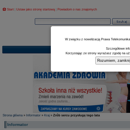
Start
|
Ustaw jako stronę startową
|
Powiadom o nas znajomych
W związku z nowelizacją Prawa Telekomunika
Szczegółowe info
Informator
Poczekalnia
Zd
|
|
Korzystając ze strony wyrażasz zgodę na uży
Rozumiem, zamknij i
Strona główna
»
Informator
»
Kraj
»
Zrób sercu przysługę tego lata
Informator