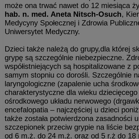
może ona trwać nawet do 12 miesiąca ży
hab. n. med. Aneta Nitsch-Osuch
, Kie
Medycyny Społecznej i Zdrowia Publicz
Uniwersytet Medyczny.
Dzieci także należą do grupy,dla której 
grypę są szczególnie niebezpieczne. Zdr
współistniejących są hospitalizowane z 
samym stopniu co dorośli. Szczególnie n
laryngologiczne (zapalenie ucha środkow
charakterystyczne dla wieku dziecięcego
ośrodkowego układu nerwowego (drgawki
encefalopatia – najczęściej u dzieci poniż
także została potwierdzona zasadności 
szczepionek przeciw grypie na liście bezp
od 6 m.ż. do 24 m.ż. oraz od 5 r.ż do 18 