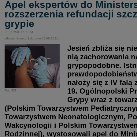
Apel ekspertów do Minister
rozszerzenia refundacji szc
grypie
INFORMATOR. KRAJ
zdrowemiasto.pl | dodane 11-08-2021
Jesień zbliża się ni
nią zachorowania n
grypopodobne. Istn
prawdopodobieństw
nałoży się z IV fal
19. Ogólnopolski P
Fot. NCI
Grypy wraz z towa
(Polskim Towarzystwem Pediatryczny
Towarzystwem Neonatologicznym, P
Wakcynologii i Polskim Towarzystw
Rodzinnej), wystosowali apel do Mini