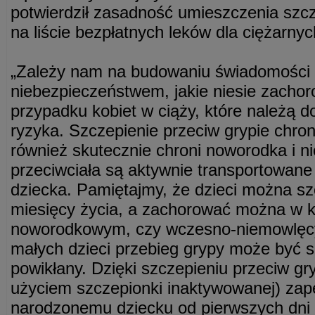
potwierdził zasadność umieszczenia szcz
na liście bezpłatnych leków dla ciężarnyc
„Zależy nam na budowaniu świadomości 
niebezpieczeństwem, jakie niesie zacho
przypadku kobiet w ciąży, które należą d
ryzyka. Szczepienie przeciw grypie chro
również skutecznie chroni noworodka i 
przeciwciała są aktywnie transportowane
dziecka. Pamiętajmy, że dzieci można sz
miesięcy życia, a zachorować można w 
noworodkowym, czy wczesno-niemowlęcy
małych dzieci przebieg grypy może być sz
powikłany. Dzięki szczepieniu przeciw gry
użyciem szczepionki inaktywowanej) za
narodzonemu dziecku od pierwszych dni ż