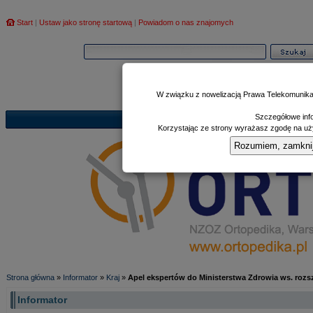
Start
|
Ustaw jako stronę startową
|
Powiadom o nas znajomych
W związku z nowelizacją Prawa Telekomunika
Szczegółowe info
Informator
Poczekalnia
Zd
|
|
Korzystając ze strony wyrażasz zgodę na uży
Rozumiem, zamknij i
Strona główna
»
Informator
»
Kraj
»
Apel ekspertów do Ministerstwa Zdrowia ws. roz
Informator