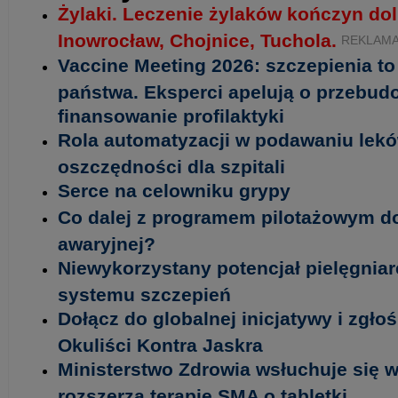
Żylaki. Leczenie żylaków kończyn do
Inowrocław, Chojnice, Tuchola.
REKLAM
Vaccine Meeting 2026: szczepienia t
państwa. Eksperci apelują o przebud
finansowanie profilaktyki
Rola automatyzacji w podawaniu lekó
oszczędności dla szpitali
Serce na celowniku grypy
Co dalej z programem pilotażowym d
awaryjnej?
Niewykorzystany potencjał pielęgniar
systemu szczepień
Dołącz do globalnej inicjatywy i zgło
Okuliści Kontra Jaskra
Ministerstwo Zdrowia wsłuchuje się w
rozszerza terapię SMA o tabletki