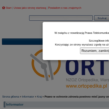
Start
|
Ustaw jako stronę startową
|
Powiadom o nas znajomych
W związku z nowelizacją Prawa Telekomunika
Szczegółowe info
Informator
Poczekalnia
Zd
|
|
Korzystając ze strony wyrażasz zgodę na uży
Rozumiem, zamknij i
Strona główna
»
Informator
»
Kraj
»
Prawo w ochronie zdrowia powinno mieć jasny cel
Informator