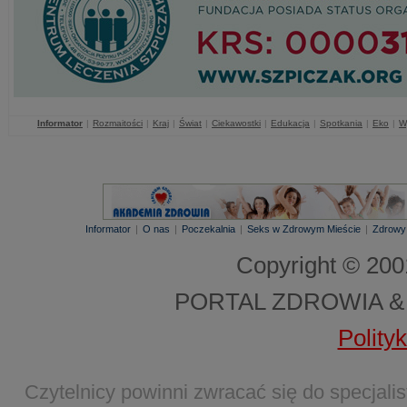
Informator
|
Rozmaitości
|
Kraj
|
Świat
|
Ciekawostki
|
Edukacja
|
Spotkania
|
Eko
|
W
Informator
|
O nas
|
Poczekalnia
|
Seks w Zdrowym Mieście
|
Zdrowy
Copyright © 20
PORTAL ZDROWIA &
Polity
Czytelnicy powinni zwracać się do specjal