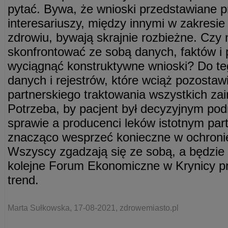
pytać. Bywa, że wnioski przedstawiane p
interesariuszy, między innymi w zakresi
zdrowiu, bywają skrajnie rozbieżne. Czy 
skonfrontować ze sobą danych, faktów i 
wyciągnąć konstruktywne wnioski? Do te
danych i rejestrów, które wciąż pozostawi
partnerskiego traktowania wszystkich za
Potrzeba, by pacjent był decyzyjnym po
sprawie a producenci leków istotnym p
znacząco wesprzeć konieczne w ochroni
Wszyscy zgadzają się ze sobą, a będzie n
kolejne Forum Ekonomiczne w Krynicy pr
trend.
Marta Sułkowska, 17-08-2021, zdrowemiasto.pl