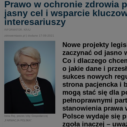
Prawo w ochronie zdrowia 
jasny cel i wsparcie kluczo
interesariuszy
INFORMATOR. KRAJ
zdrowemiasto.pl | dodane 17-08-2021
Nowe projekty legis
zaczynać od jasno 
Co i dlaczego chce
o jakie dane i prze
sukces nowych regu
strona pacjencka i 
mogą stać się dla 
pełnoprawnymi part
stanowienia prawa 
Polsce wydaje się p
Irena Rej, prezes Izby Gospodarczej
„FARMACJA POLSKA”.
zgoła inaczej – uwa