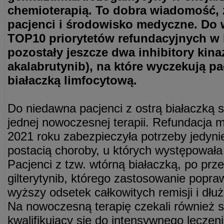
chemioterapią. To dobra wiadomość, z
pacjenci i środowisko medyczne. Do w
TOP10 priorytetów refundacyjnych w
pozostały jeszcze dwa inhibitory kina
akalabrutynib), na które wyczekują pa
białaczką limfocytową.
Do niedawna pacjenci z ostrą białaczką 
jednej nowoczesnej terapii. Refundacja 
2021 roku zabezpieczyła potrzeby jedyni
postacią choroby, u których występował
Pacjenci z tzw. wtórną białaczką, po prz
gilterytynib, którego zastosowanie popra
wyższy odsetek całkowitych remisji i dłu
Na nowoczesną terapię czekali również st
kwalifikujący się do intensywnego leczeni