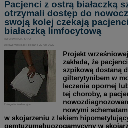
Pacjenci z ostrą białaczką 
otrzymali dostęp do nowocze
swoją kolej czekają pacjenci
białaczką limfocytową
INFORMATOR. KRAJ
zdrowemiasto.pl | dodane 22-08-2022
Projekt wrześniowej
zakłada, że pacjenci
szpikową dostaną d
gilterytynibem w mon
leczenia opornej lu
tej choroby, a pacje
nowozdiagnozowani
Fotografia ilustracyjna
nowymi schematami 
w skojarzeniu z lekiem hipometylując
gemtuzumabuozogamycyny w skojarz