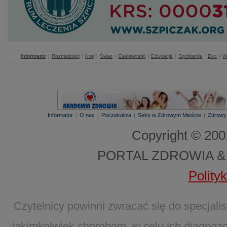
Informator
|
Rozmaitości
|
Kraj
|
Świat
|
Ciekawostki
|
Edukacja
|
Spotkania
|
Eko
|
W
Informator
|
O nas
|
Poczekalnia
|
Seks w Zdrowym Mieście
|
Zdrowy
Copyright © 20
PORTAL ZDROWIA &
Polity
Czytelnicy powinni zwracać się do specjal
jakimkolwiek chorobom, w celu ich diagnozo