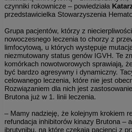
czynniki rokownicze – powiedziała
Katar
przedstawicielka Stowarzyszenia Hemato
Grupa pacjentów, którzy z niecierpliwośc
nowoczesnego leczenia to chorzy z przew
limfocytową, u których występuje mutacja
niezmutowany status genów IGVH. Te z
komórkach nowotworowych sprawiają, że
być bardzo agresywny i dynamiczny. Ta
celowanego leczenia, które nie jest obec
Rozwiązaniem dla nich jest zastosowanie
Brutona już w 1. linii leczenia.
– Mamy nadzieję, że kolejnym krokiem re
refundacja inhibitorów kinazy Brutona – a
ibrutynibu, na które czekają pacjenci z p