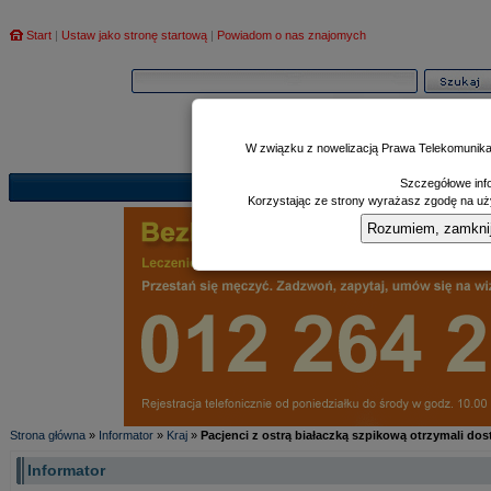
Start
|
Ustaw jako stronę startową
|
Powiadom o nas znajomych
W związku z nowelizacją Prawa Telekomunika
Szczegółowe info
Informator
Poczekalnia
Zd
|
|
Korzystając ze strony wyrażasz zgodę na uży
Rozumiem, zamknij i
Strona główna
»
Informator
»
Kraj
»
Pacjenci z ostrą białaczką szpikową otrzymali do
Informator