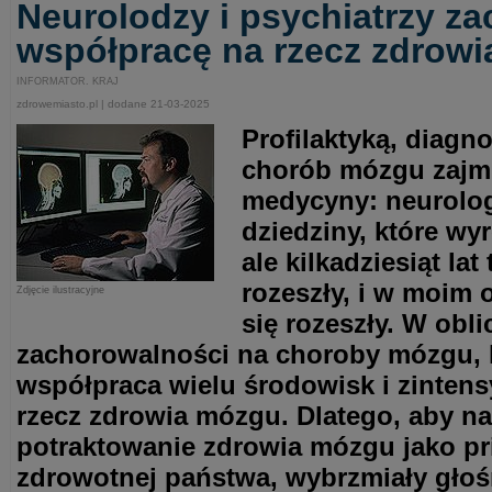
Neurolodzy i psychiatrzy za
współpracę na rzecz zdrow
INFORMATOR. KRAJ
zdrowemiasto.pl | dodane 21-03-2025
Profilaktyką, diagn
chorób mózgu zajmu
medycyny: neurologi
dziedziny, które wy
ale kilkadziesiąt lat
rozeszły, i w moim 
Zdjęcie ilustracyjne
się rozeszły. W obl
zachorowalności na choroby mózgu, 
współpraca wielu środowisk i zintens
rzecz zdrowia mózgu. Dlatego, aby na
potraktowanie zdrowia mózgu jako pri
zdrowotnej państwa, wybrzmiały głośni