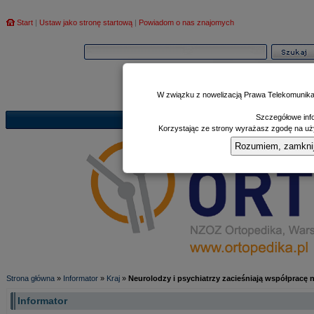
Start
|
Ustaw jako stronę startową
|
Powiadom o nas znajomych
W związku z nowelizacją Prawa Telekomunika
Szczegółowe info
Informator
Poczekalnia
Zd
|
|
Korzystając ze strony wyrażasz zgodę na uży
Rozumiem, zamknij i
Strona główna
»
Informator
»
Kraj
»
Neurolodzy i psychiatrzy zacieśniają współpracę
Informator