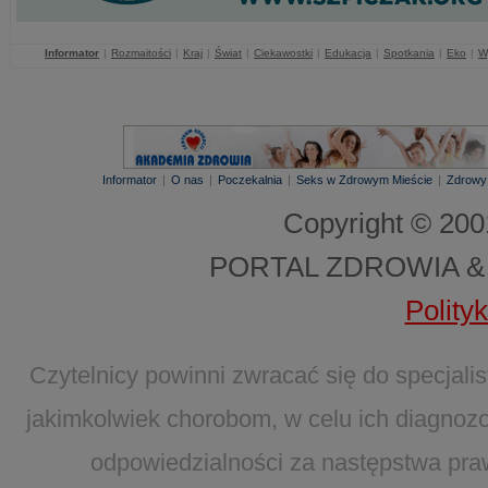
Informator
|
Rozmaitości
|
Kraj
|
Świat
|
Ciekawostki
|
Edukacja
|
Spotkania
|
Eko
|
W
Informator
|
O nas
|
Poczekalnia
|
Seks w Zdrowym Mieście
|
Zdrowy
Copyright © 20
PORTAL ZDROWIA &
Polity
Czytelnicy powinni zwracać się do specjal
jakimkolwiek chorobom, w celu ich diagnozo
odpowiedzialności za następstwa pra