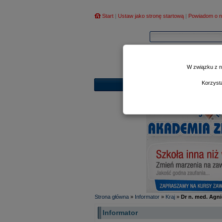
Start
|
Ustaw jako stronę startową
|
Powiadom o n
W związku z n
Korzyst
Strona główna
»
Informator
»
Kraj
»
Dr n. med. Agni
Informator