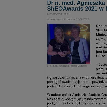
Dr n. med. Agnieszka 
ShEOAwards 2021 w ka
INFORMATOR. KRAJ
zdrowemiasto.pl | dodane 15-09-2021
Dr n. 
ShEOAw
klinic
zajmuj
wiedzę
nadzie
jest k
HER2+
– Jeste
Dr n. med. Agnieszka Jagiełło-Gruszfeld
piersi
pacjent
się najlepiej jak można w danej sytuacj
pomagać swoim pacjentom – powiedziała
podkreśliła znalazła się w gronie wyjąt
W trakcie gali dr Agnieszka Jagiełło-Gr
Najczęściej występującym nowotworem u 
podtyp HE2-dodatni, który dość szybko s