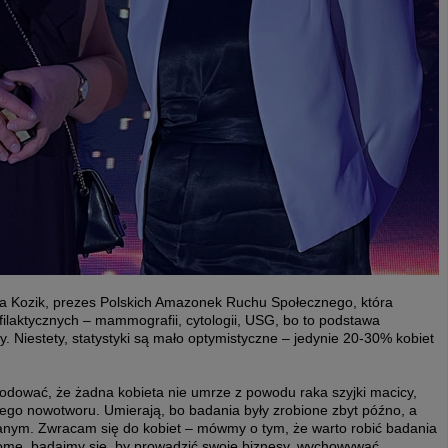
eta Kozik, prezes Polskich Amazonek Ruchu Społecznego, która
laktycznych – mammografii, cytologii, USG, bo to podstawa
. Niestety, statystyki są mało optymistyczne – jedynie 20-30% kobiet
dować, że żadna kobieta nie umrze z powodu raka szyjki macicy,
tego nowotworu. Umierają, bo badania były zrobione zbyt późno, a
nym. Zwracam się do kobiet – mówmy o tym, że warto robić badania
ome, badajmy się, by prowadzić swoje biznesy, wychowywać