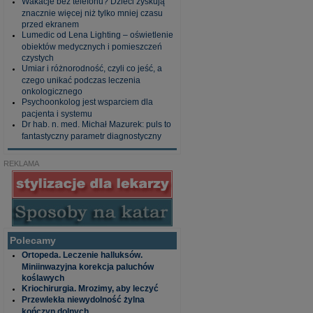
Wakacje bez telefonu? Dzieci zyskują
znacznie więcej niż tylko mniej czasu
przed ekranem
Lumedic od Lena Lighting – oświetlenie
obiektów medycznych i pomieszczeń
czystych
Umiar i różnorodność, czyli co jeść, a
czego unikać podczas leczenia
onkologicznego
Psychoonkolog jest wsparciem dla
pacjenta i systemu
Dr hab. n. med. Michał Mazurek: puls to
fantastyczny parametr diagnostyczny
REKLAMA
Polecamy
Ortopeda. Leczenie halluksów.
Miniinwazyjna korekcja paluchów
koślawych
Kriochirurgia. Mrozimy, aby leczyć
Przewlekła niewydolność żylna
kończyn dolnych