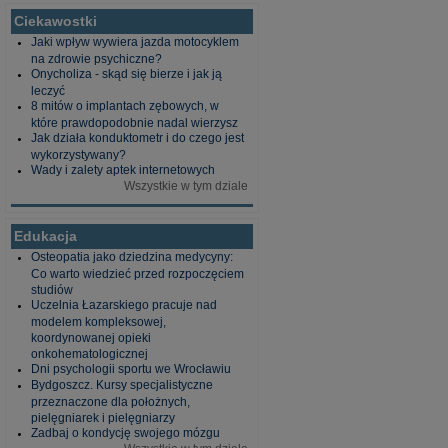
Ciekawostki
Jaki wpływ wywiera jazda motocyklem
na zdrowie psychiczne?
Onycholiza - skąd się bierze i jak ją
leczyć
8 mitów o implantach zębowych, w
które prawdopodobnie nadal wierzysz
Jak działa konduktometr i do czego jest
wykorzystywany?
Wady i zalety aptek internetowych
Wszystkie w tym dziale
Edukacja
Osteopatia jako dziedzina medycyny:
Co warto wiedzieć przed rozpoczęciem
studiów
Uczelnia Łazarskiego pracuje nad
modelem kompleksowej,
koordynowanej opieki
onkohematologicznej
Dni psychologii sportu we Wrocławiu
Bydgoszcz. Kursy specjalistyczne
przeznaczone dla położnych,
pielęgniarek i pielęgniarzy
Zadbaj o kondycję swojego mózgu