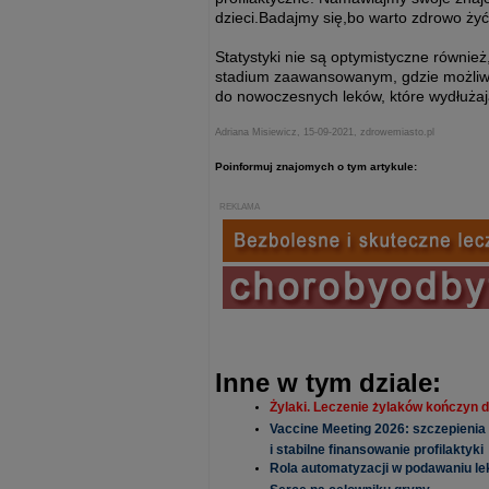
dzieci.Badajmy się,bo warto zdrowo żyć!
Statystyki nie są optymistyczne również
stadium zaawansowanym, gdzie możliwe 
do nowoczesnych leków, które wydłużają
Adriana Misiewicz, 15-09-2021, zdrowemiasto.pl
Poinformuj znajomych o tym artykule:
REKLAMA
Inne w tym dziale:
Żylaki. Leczenie żylaków kończyn d
Vaccine Meeting 2026: szczepienia
i stabilne finansowanie profilaktyki
Rola automatyzacji w podawaniu lek