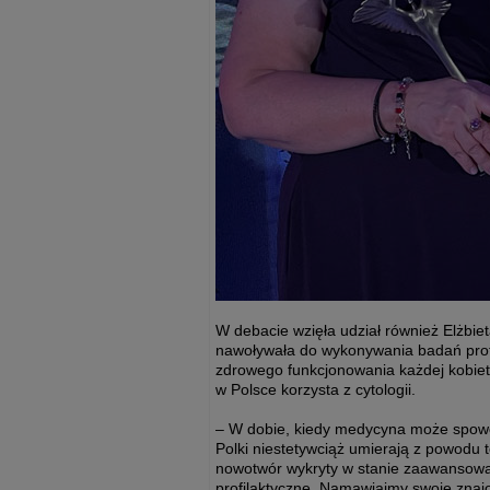
W debacie wzięła udział również Elżbi
nawoływała do wykonywania badań profi
zdrowego funkcjonowania każdej kobiety
w Polsce korzysta z cytologii.
– W dobie, kiedy medycyna może spowo
Polki niestetywciąż umierają z powodu 
nowotwór wykryty w stanie zaawansowa
profilaktyczne. Namawiajmy swoje znaj