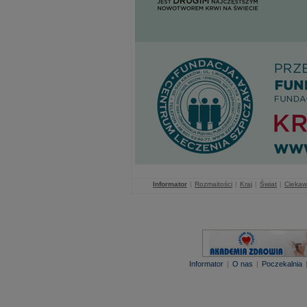
Informator
|
Rozmaitości
|
Kraj
|
Świat
|
Ciekaw
Informator
|
O nas
|
Poczekalnia