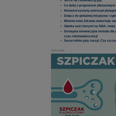
Serce na celowniku grypy
Co dalej z programem pilotażowym
Niewykorzystany potencjał pielęgn
Dołącz do globalnej inicjatywy i zg
Ministerstwo Zdrowia wsłuchuje się
Opieka nad chorymi na SMA: nowa e
Dostępna innowacyjna metoda dla p
czas rekonwalescencji
Sezon infekcyjny ruszył. Czy szcze
REKLAMA