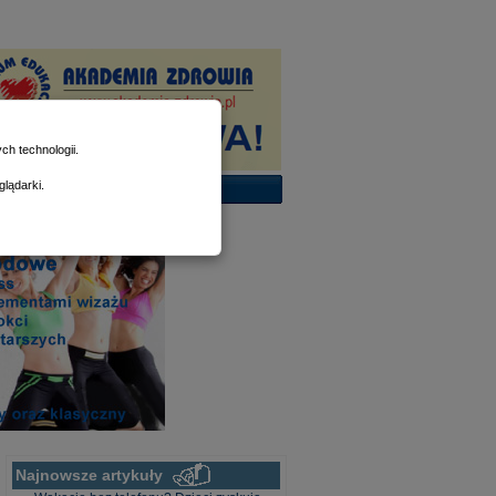
h technologii.
lądarki.
Najnowsze artykuły