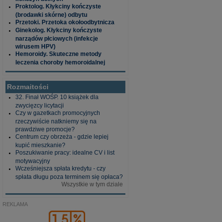
Proktolog. Kłykciny kończyste
(brodawki skórne) odbytu
Przetoki. Przetoka okołoodbytnicza
Ginekolog. Kłykciny kończyste
narządów płciowych (infekcje
wirusem HPV)
Hemoroidy. Skuteczne metody
leczenia choroby hemoroidalnej
Rozmaitości
32. Finał WOŚP. 10 książek dla
zwycięzcy licytacji
Czy w gazetkach promocyjnych
rzeczywiście natkniemy się na
prawdziwe promocje?
Centrum czy obrzeża - gdzie lepiej
kupić mieszkanie?
Poszukiwanie pracy: idealne CV i list
motywacyjny
Wcześniejsza spłata kredytu - czy
spłata długu poza terminem się opłaca?
Wszystkie w tym dziale
REKLAMA