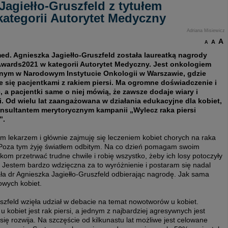
Jagiełło-Gruszfeld z tytułem
tegorii Autorytet Medyczny
Adriana Misiewicz
A
A
A
med. Agnieszka Jagiełło-Gruszfeld została laureatką nagrody
ards2021 w kategorii Autorytet Medyczny. Jest onkologiem
znym w Narodowym Instytucie Onkologii w Warszawie, gdzie
e się pacjentkami z rakiem piersi. Ma ogromne doświadczenie i
, a pacjentki same o niej mówią, że zawsze dodaje wiary i
i. Od wielu lat zaangażowana w działania edukacyjne dla kobiet,
onsultantem merytorycznym kampanii „Wylecz raka piersi
”.
m lekarzem i głównie zajmuję się leczeniem kobiet chorych na raka
. Poza tym żyję światłem odbitym. Na co dzień pomagam swoim
kom przetrwać trudne chwile i robię wszystko, żeby ich losy potoczyły
i. Jestem bardzo wdzięczna za to wyróżnienie i postaram się nadal
 dr Agnieszka Jagiełło-Gruszfeld odbierając nagrodę. Jak sama
kowych kobiet.
uszfeld wzięła udział w debacie na temat nowotworów u kobiet.
kobiet jest rak piersi, a jednym z najbardziej agresywnych jest
ię rozwija. Na szczęście od kilkunastu lat możliwe jest celowane