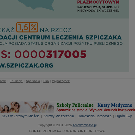
ostki
|
Edukacja
|
Spotkania
|
Eko
|
Wypoczynek
|
Seks w Zdrowym Mieście
|
Zdrowy Mieszczanin
|
Doniesienia Listonosza
|
Ogród Ewy
Copyright © 2001-2026
zdrowemiasto.pl
PORTAL ZDROWIA & PORADNIA INTERNETOWA