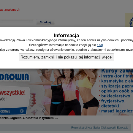
as znajomych
Informacja
owelizacją Prawa Telekomunikacyjnego informujemy, że ten serwis używa cookies i podobnyc
Szczegółowe informacje nt cookie znajdują się
tutaj
.
ając ze strony wyrażasz zgodę na używanie cookie, zgodnie z aktualnymi ustawieniami przeg
Informator
Poczekalnia
Zdrowy Mieszczanin
Doniesienia Listonosza
|
|
|
Rozumiem, zamknij i nie pokazuj tej informacji więcej
eszka Jagiełło-Gruszfeld z tytułem …
|
|
|
|
Rozmaitości
Kraj
Świat
Ciekawostki
Edukacja