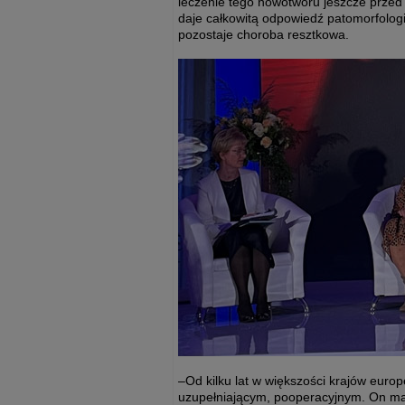
leczenie tego nowotworu jeszcze przed
daje całkowitą odpowiedź patomorfologic
pozostaje choroba resztkowa.
–Od kilku lat w większości krajów europ
uzupełniającym, pooperacyjnym. On ma 