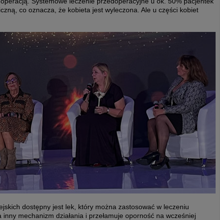
 operacją. Systemowe leczenie przedoperacyjne u ok. 50% pacjentek
zną, co oznacza, że kobieta jest wyleczona. Ale u części kobiet
ejskich dostępny jest lek, który można zastosować w leczeniu
inny mechanizm działania i przełamuje oporność na wcześniej