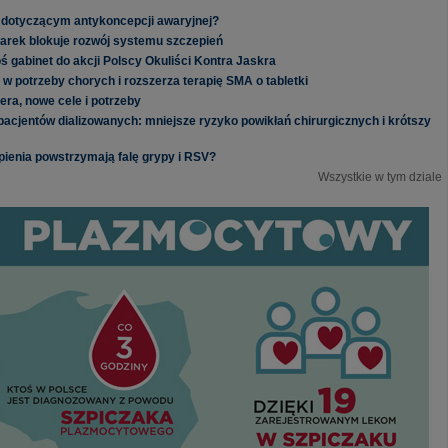
 dotyczącym antykoncepcji awaryjnej?
iarek blokuje rozwój systemu szczepień
łoś gabinet do akcji Polscy Okuliści Kontra Jaskra
 w potrzeby chorych i rozszerza terapię SMA o tabletki
ra, nowe cele i potrzeby
acjentów dializowanych: mniejsze ryzyko powikłań chirurgicznych i krótszy
pienia powstrzymają falę grypy i RSV?
Wszystkie w tym dziale