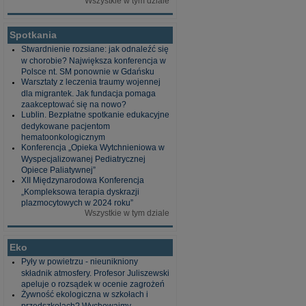
Wszystkie w tym dziale
Spotkania
Stwardnienie rozsiane: jak odnaleźć się
w chorobie? Największa konferencja w
Polsce nt. SM ponownie w Gdańsku
Warsztaty z leczenia traumy wojennej
dla migrantek. Jak fundacja pomaga
zaakceptować się na nowo?
Lublin. Bezpłatne spotkanie edukacyjne
dedykowane pacjentom
hematoonkologicznym
Konferencja „Opieka Wytchnieniowa w
Wyspecjalizowanej Pediatrycznej
Opiece Paliatywnej”
XII Międzynarodowa Konferencja
„Kompleksowa terapia dyskrazji
plazmocytowych w 2024 roku”
Wszystkie w tym dziale
Eko
Pyły w powietrzu - nieunikniony
składnik atmosfery. Profesor Juliszewski
apeluje o rozsądek w ocenie zagrożeń
Żywność ekologiczna w szkołach i
przedszkolach? Wychowajmy