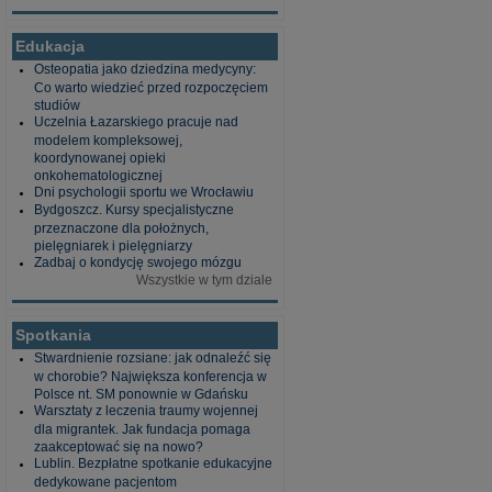
Edukacja
Osteopatia jako dziedzina medycyny:
Co warto wiedzieć przed rozpoczęciem
studiów
Uczelnia Łazarskiego pracuje nad
modelem kompleksowej,
koordynowanej opieki
onkohematologicznej
Dni psychologii sportu we Wrocławiu
Bydgoszcz. Kursy specjalistyczne
przeznaczone dla położnych,
pielęgniarek i pielęgniarzy
Zadbaj o kondycję swojego mózgu
Wszystkie w tym dziale
Spotkania
Stwardnienie rozsiane: jak odnaleźć się
w chorobie? Największa konferencja w
Polsce nt. SM ponownie w Gdańsku
Warsztaty z leczenia traumy wojennej
dla migrantek. Jak fundacja pomaga
zaakceptować się na nowo?
Lublin. Bezpłatne spotkanie edukacyjne
dedykowane pacjentom