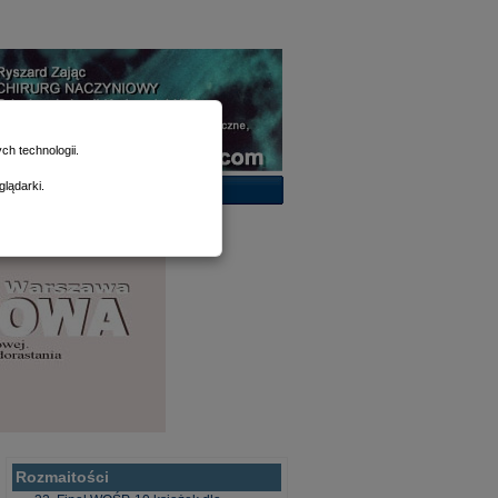
h technologii.
lądarki.
Rozmaitości