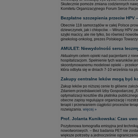
Skutecznie pomoże zmiana codziennych nawyk
Komitetu Organizacyjnego Forum Serce Pacjenta
Bezpłatne szczepienia przeciw HPV 
Obecnie 118 samorządów w całej Polsce prow
dziewczynek, jak i chłopców. – Wirusy HPV 
szyjki macicy, ale nie tylko, bo również nowot
ginekolog-onkolog, prezes Polskiego Towarzy
AMULET: Niewydolność serca leczmy h
Aktualnym celem opieki nad pacjentami z niew
hospitalizacjom. Spełnienie tych warunków 
skoordynowanemu modelowi opieki – przekony
która odbyła się w dniach 7-10 września na pla
Zakupy centralne leków mogą być ko
Zakup leków po niższej cenie to główne zało
Zdaniem przedstawicieli Izby Gospodarczej
optymalizacji kosztów dla płatnika publiczne
obecne zapisy regulujące organizację i rozs
terapii i przerwaniem ciągłości procesów t
rozwiązania.
więcej »
Prof. Jolanta Kunikowska: Czas uwo
Pozytonowa tomografia emisyjna jest technik
nowotworowych. – Bez badania PET nie zosta
większe potrzeby a jednocześnie ograniczenia