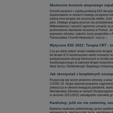
Skuteczne leczenie atopowego zapale
Dorośli pacjenci z ciężką postacią AZS decyzj
dupilumabem w ramach nowego programu lekow
żadna inna terapia nie przyniosła efektu. Dzi
jutro. Dlatego pragnę jeszcze raz podziękowa
Miłkowskiemu i wyrazić ogromne uznanie za jeg
podnoszenie standardu leczenia w Polsce. Jest
poprawie zdrowia i jakości życia pacjentów z
Towarzystwa Chorób Atopowych.
więcej »
Wytyczne ESC 2021: Terapia CRT - (n
Czy po wielu latach analiz ostatecznie terap
do terapii ICD każdorazowo warto rozważyć w
podejmowanie decyzji klinicznych w ścisłej 
Kardiologicznego w zakresie terapii resynchro
Wad Serca i Elektroterapii Śląskiego Uniwer
Jak skorzystać z bezpłatnych szczep
Rozpoczął się sezon jesienno-zimowy, a wra
COVID-19. Grypa stanowi poważne zagrożenie
zwłaszcza w okresie trwającej pandemii, wart
Ministerstwo Zdrowia w ramach Rozporządzeni
w sezonie 2021/2022 udostępniło szerokiej gr
Kardiolog: jeśli nic nie zmienimy, na
Badania naukowe potwierdzają: przez epidemi
winowajcy to: siedzący tryb życia, niezdrowa 