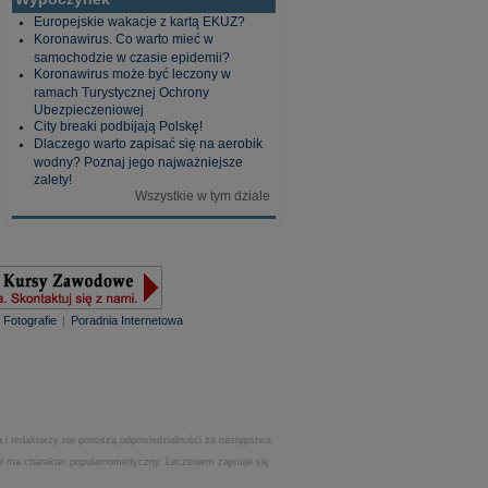
Europejskie wakacje z kartą EKUZ?
Koronawirus. Co warto mieć w
samochodzie w czasie epidemii?
Koronawirus może być leczony w
ramach Turystycznej Ochrony
Ubezpieczeniowej
City breaki podbijają Polskę!
Dlaczego warto zapisać się na aerobik
wodny? Poznaj jego najważniejsze
zalety!
Wszystkie w tym dziale
|
Fotografie
|
Poradnia Internetowa
 i redaktorzy nie ponoszą odpowiedzialności za następstwa
.pl ma charakter popularnomedyczny. Leczeniem zajmuje się