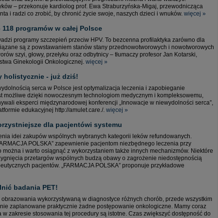
ów – przekonuje kardiolog prof. Ewa Straburzyńska-Migaj, przewodnicząca
 i radzi co zrobić, by chronić życie swoje, naszych dzieci i wnuków.
więcej »
– 118 programów w całej Polsce
adzi programy szczepień przeciw HPV. To bezcenna profilaktyka zarówno dla
związane są z powstawaniem stanów stany przednowotworowych i nowotworowych
worów szyi, głowy, przełyku oraz odbytnicy – tłumaczy profesor Jan Kotarski,
stwa Ginekologii Onkologicznej.
więcej »
olistycznie - już dziś!
ydolnością serca w Polsce jest optymalizacja leczenia i zapobieganie
jest możliwe dzięki nowoczesnym technologiom medycznym i kompleksowemu,
wali eksperci międzynarodowej konferencji „Innowacje w niewydolności serca”,
tformie edukacyjnej http://amulet.care./.
więcej »
rzystniejsze dla pacjentówi systemu
żenia idei zakupów wspólnych wybranych kategorii leków refundowanych.
 „FARMACJA POLSKA” zapewnienie pacjentom niezbędnego leczenia przy
go można i warto osiągnąć z wykorzystaniem także innych mechanizmów. Niektóre
trzygnięcia przetargów wspólnych budzą obawy o zagrożenie niedostępnością
erapeutycznych pacjentów. „FARMACJA POLSKA” proponuje przykładowe
lnić badania PET!
ą obrazowania wykorzystywaną w diagnostyce różnych chorób, przede wszystkim
nie zaplanowane praktycznie żadne postępowanie onkologiczne. Mamy coraz
 w zakresie stosowania tej procedury są istotne. Czas zwiększyć dostępność do