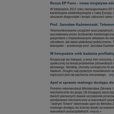
Rusza EP Fans - nowa inicjatywa edu
W listopadzie 2021 roku zainaugurowano EP F
kardiologów elektrofizjologów z całej Europ
obszarze diagnostyki i terapii zaburzeń rytmu
Prof. Jarosław Kaźmierczak: Telemon
Telemonitorowanie urządzeń wszczepialnych 
wyczekiwany przez środowisko kardiologiczne p
pacjentami z implantowanymi układami do elekt
ośrodkom, ale także płatnikowi publicznemu. 
teleopieki – przekonuje prof. Jarosław Kaźmier
W listopadzie zrób badania profilak
Rozpoczął się listopad, a wraz nim coroczna
społecznej na temat problemów zdrowotnych 
płciowego. Niestety, choroby urologiczne to
stadium. Drugim najczęstszym nowotworem u
mężczyzn jest rak pęcherza moczowego...
wię
Apel w sprawie realnego dostępu do 
Pomimo rekomendacji Ministerstwa Zdrowia i
mechanicznie do grupy 1B (mogącej zaszczepić
dwóch pierwszych dawek szczepionki przeciwk
wentylowani mechanicznie w warunkach pozasz
"Jednym Tchem" skierowało apel do Ministra 
realnego dostępu do trzeciej dawki szczepi
warunkach pozaszpitalnych.
więcej »