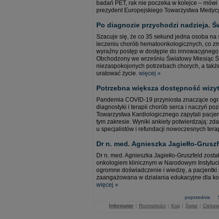
badań PET, rak nie poczeka w kolejce – mów
prezydent Europejskiego Towarzystwa Medyc
Po diagnozie przychodzi nadzieja.
Szacuje się, że co 35 sekund jedna osoba na ś
leczeniu chorób hematoonkologicznych, co zmi
wyraźny postęp w dostępie do innowacyjnego 
Obchodzony we wrześniu Światowy Miesiąc Św
niezaspokojonych potrzebach chorych, a także
uratować życie.
więcej »
Potrzebna większa dostępność wizyt
Pandemia COVID-19 przyniosła znaczące ogran
diagnostyki i terapii chorób serca i naczyń p
Towarzystwa Kardiologicznego zapytali pacjen
tym zakresie. Wyniki ankiety potwierdzają: zda
u specjalistów i refundacji nowoczesnych terap
Dr n. med. Agnieszka Jagiełło-Grusz
Dr n. med. Agnieszka Jagiełło-Gruszfeld zost
onkologiem klinicznym w Narodowym Instytucie
ogromne doświadczenie i wiedzę, a pacjentki s
zaangażowana w działania edukacyjne dla kob
więcej »
poprzednia
Informator
|
Rozmaitości
|
Kraj
|
Świat
|
Ciekaw