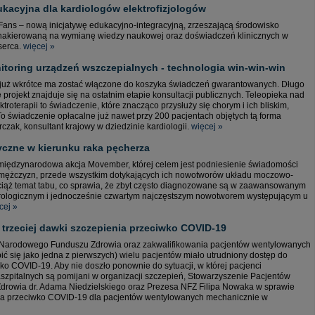
kacyjna dla kardiologów elektrofizjologów
ans – nową inicjatywę edukacyjno-integracyjną, zrzeszającą środowisko
y, nakierowaną na wymianę wiedzy naukowej oraz doświadczeń klinicznych w
 serca.
więcej »
itoring urządzeń wszczepialnych - technologia win-win-win
już wkrótce ma zostać włączone do koszyka świadczeń gwarantowanych. Długo
rojekt znajduje się na ostatnim etapie konsultacji publicznych. Teleopieka nad
roterapii to świadczenie, które znacząco przysłuży się chorym i ich bliskim,
To świadczenie opłacalne już nawet przy 200 pacjentach objętych tą forma
czak, konsultant krajowy w dziedzinie kardiologii.
więcej »
tyczne w kierunku raka pęcherza
, międzynarodowa akcja Movember, której celem jest podniesienie świadomości
mężczyzn, przede wszystkim dotykających ich nowotworów układu moczowo-
 wciąż temat tabu, co sprawia, że zbyt często diagnozowane są w zaawansowanym
rologicznym i jednocześnie czwartym najczęstszym nowotworem występującym u
cej »
trzeciej dawki szczepienia przeciwko COVID-19
 Narodowego Funduszu Zdrowia oraz zakwalifikowania pacjentów wentylowanych
 się jako jedna z pierwszych) wielu pacjentów miało utrudniony dostęp do
o COVID-19. Aby nie doszło ponownie do sytuacji, w której pacjenci
pitalnych są pomijani w organizacji szczepień, Stowarzyszenie Pacjentów
Zdrowia dr. Adama Niedzielskiego oraz Prezesa NFZ Filipa Nowaka w sprawie
enia przeciwko COVID-19 dla pacjentów wentylowanych mechanicznie w