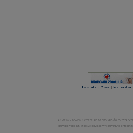
Informator
|
O nas
|
Poczekalnia
Czytelnicy powinni zwracać się do specjalistów medycznych
prawidłowego czy nieprawidłowego wykorzystania przedstawi