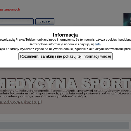
as znajomych
Informacja
owelizacją Prawa Telekomunikacyjnego informujemy, że ten serwis używa cookies i podobnyc
Szczegółowe informacje nt cookie znajdują się
tutaj
.
ając ze strony wyrażasz zgodę na używanie cookie, zgodnie z aktualnymi ustawieniami przeg
Informator
Poczekalnia
Zdrowy Mieszczanin
Doniesienia Listonosza
|
|
|
Rozumiem, zamknij i nie pokazuj tej informacji więcej