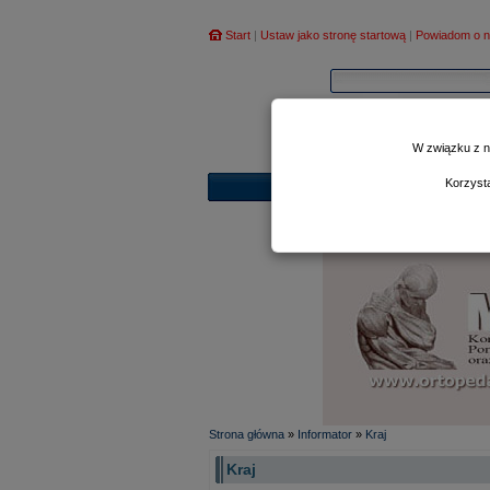
Start
|
Ustaw jako stronę startową
|
Powiadom o n
W związku z n
Korzyst
Strona główna
»
Informator
»
Kraj
Kraj