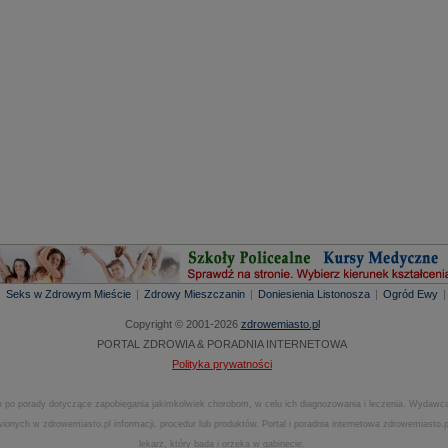
|
Seks w Zdrowym Mieście
|
Zdrowy Mieszczanin
|
Doniesienia Listonosza
|
Ogród Ewy
Copyright © 2001-2026
zdrowemiasto.pl
PORTAL ZDROWIA & PORADNIA INTERNETOWA
Polityka prywatności
 po porady dotyczące zapobiegania jakimkolwiek chorobom, w celu ich diagnozowania i leczenia. Wydawca
onych w zdrowemiasto.pl informacji, procedur lub produktów. Portal i poradnia internetowa zdrowemiasto
lekarz, który bada i orzeka w gabinecie.