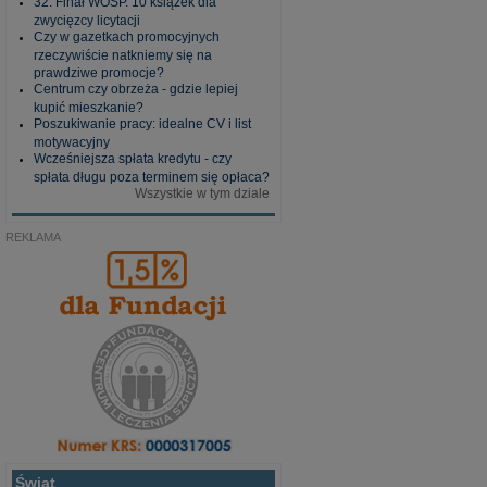
32. Finał WOŚP. 10 książek dla
zwycięzcy licytacji
Czy w gazetkach promocyjnych
rzeczywiście natkniemy się na
prawdziwe promocje?
Centrum czy obrzeża - gdzie lepiej
kupić mieszkanie?
Poszukiwanie pracy: idealne CV i list
motywacyjny
Wcześniejsza spłata kredytu - czy
spłata długu poza terminem się opłaca?
Wszystkie w tym dziale
REKLAMA
Świat