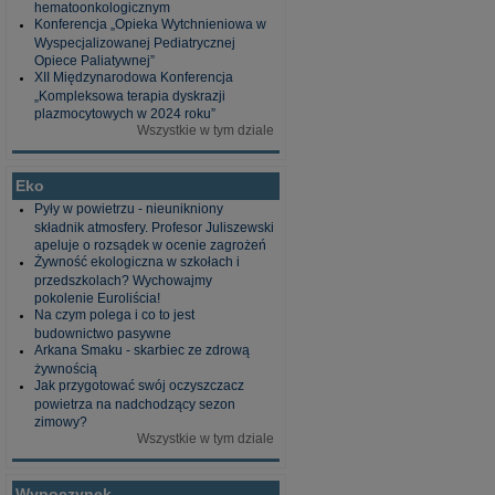
hematoonkologicznym
Konferencja „Opieka Wytchnieniowa w
Wyspecjalizowanej Pediatrycznej
Opiece Paliatywnej”
XII Międzynarodowa Konferencja
„Kompleksowa terapia dyskrazji
plazmocytowych w 2024 roku”
Wszystkie w tym dziale
Eko
Pyły w powietrzu - nieunikniony
składnik atmosfery. Profesor Juliszewski
apeluje o rozsądek w ocenie zagrożeń
Żywność ekologiczna w szkołach i
przedszkolach? Wychowajmy
pokolenie Euroliścia!
Na czym polega i co to jest
budownictwo pasywne
Arkana Smaku - skarbiec ze zdrową
żywnością
Jak przygotować swój oczyszczacz
powietrza na nadchodzący sezon
zimowy?
Wszystkie w tym dziale
Wypoczynek