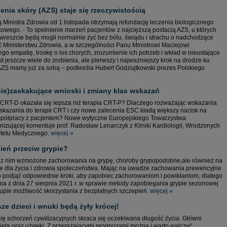
nia skóry (AZS) staje się rzeczywistością
ą Ministra Zdrowia od 1 listopada otrzymają refundację leczenia biologicznego
ego. - To spełnienie marzeń pacjentów z najcięższą postacią AZS, u których
ś wreszcie będą mogli normalnie żyć bez bólu, świądu i strachu o nadchodzące
ć Ministerstwu Zdrowia, a w szczególności Panu Ministrowi Maciejowi
o empatię, troskę o los chorych, zrozumienie ich potrzeb i wkład w nieustające
 jeszcze wiele do zrobienia, ale pierwszy i najważniejszy krok na drodze ku
 AZS mamy już za sobą – podkreśla Hubert Godziątkowski prezes Polskiego
ie)zaskakujące wnioski i zmiany klas wskazań
ia CRT-D okazała się lepsza niż terapia CRT-P? Dlaczego rozważając wskazania
skazania do terapii CRT i czy nowe zalecenia ESC kładą większy nacisk na
współpracy z pacjentem? Nowe wytyczne Europejskiego Towarzystwa
nizującej komentuje prof. Radosław Lenarczyk z Kliniki Kardiologii, Wrodzonych
sytetu Medycznego.
więcej »
ień przeciw grypie?
z z nim wzmożone zachorowania na grypę, choroby grypopodobne,ale również na
 dla życia i zdrowia społeczeństwa. Mając na uwadze zachowania prewencyjne
o podjąć odpowiednie kroki, aby zapobiec zachorowaniom i powikłaniom, dlatego
a z dnia 27 sierpnia 2021 r. w sprawie metody zapobiegania grypie sezonowej
upie możliwość skorzystania z bezpłatnych szczepień.
więcej »
sze dzieci i wnuki będą żyły krócej!
ę schorzeń cywilizacyjnych skraca się oczekiwana długość życia. Główni
dieta oraz używki. Z przerażającymi prognozami można i warto walczyć.