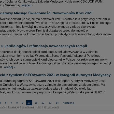
i prof. Jolanta Kunikowska z Zakładu Medycyny Nuklearnej CSK UCK WUM,
yny Nuklearnej.
więcej »
 Światowy Miesiąc Świadomości Nowotworów Krwi 2021
wiecie dowiaduje się, że ma nowotwór krwi . Ostatnie lata przyniosły przełom w
eniło rokowania pacjentów i dało im nadzieję na lepsze jutro. W Polsce nastąpił
leczenia, mimo to wciąż nie wszyscy chorzy mogą z niego skorzystać.
iadomości Nowotworów Krwi jest okazją do tego, aby mówić o
 zwrócić uwagę na konieczność badań profilaktycznych – morfologii, która może
 u kardiologów i refundacja nowoczesnych terapii
iczenia dostępności opieki kardiologicznej, ale wyzwania w zakresie
ozostają niezmienne od lat. W sondzie „Serce Pacjenta” eksperci Polskiego
tów o ich ocenę stanu opieki kardiologicznej w Polsce i oczekiwane zmiany w
niem pacjentów w polskiej kardiologii pilnie potrzeba większej dostępności wizyt
ii.
więcej »
feld z tytułem ShEOAwards 2021 w kategorii Autorytet Medyczny
ała laureatką nagrody ShEOAwards2021 w kategorii Autorytet Medyczny. Jest
 Onkologii w Warszawie, gdzie zajmuje się pacjentkami z rakiem piersi. Ma
ame o niej mówią, że zawsze dodaje wiary i nadziei. Od wielu lat
iet, jest konsultantem merytorycznym kampanii „Wylecz raka piersi HER2+”.
5
6
7
8
9
10
11
12
13
14
następna
ostki
|
Edukacja
|
Spotkania
|
Eko
|
Wypoczynek