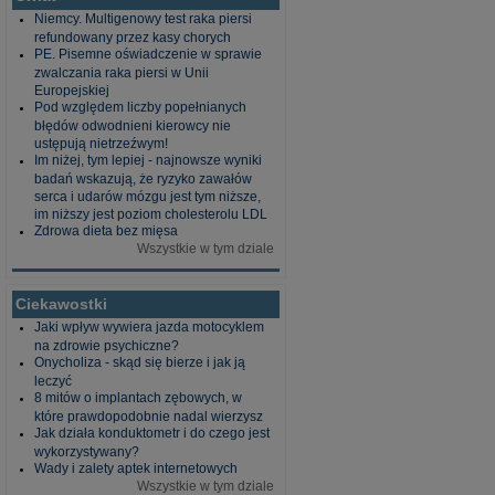
Niemcy. Multigenowy test raka piersi
refundowany przez kasy chorych
PE. Pisemne oświadczenie w sprawie
zwalczania raka piersi w Unii
Europejskiej
Pod względem liczby popełnianych
błędów odwodnieni kierowcy nie
ustępują nietrzeźwym!
Im niżej, tym lepiej - najnowsze wyniki
badań wskazują, że ryzyko zawałów
serca i udarów mózgu jest tym niższe,
im niższy jest poziom cholesterolu LDL
Zdrowa dieta bez mięsa
Wszystkie w tym dziale
Ciekawostki
Jaki wpływ wywiera jazda motocyklem
na zdrowie psychiczne?
Onycholiza - skąd się bierze i jak ją
leczyć
8 mitów o implantach zębowych, w
które prawdopodobnie nadal wierzysz
Jak działa konduktometr i do czego jest
wykorzystywany?
Wady i zalety aptek internetowych
Wszystkie w tym dziale