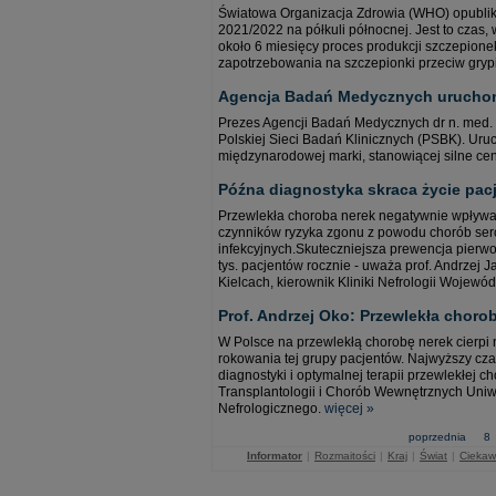
Światowa Organizacja Zdrowia (WHO) opublik
2021/2022 na półkuli północnej. Jest to czas
około 6 miesięcy proces produkcji szczepione
zapotrzebowania na szczepionki przeciw gryp
Agencja Badań Medycznych uruchomi
Prezes Agencji Badań Medycznych dr n. med. 
Polskiej Sieci Badań Klinicznych (PSBK). Uru
międzynarodowej marki, stanowiącej silne cen
Późna diagnostyka skraca życie pac
Przewlekła choroba nerek negatywnie wpływa z
czynników ryzyka zgonu z powodu chorób ser
infekcyjnych.Skuteczniejsza prewencja pierwo
tys. pacjentów rocznie - uważa prof. Andrze
Kielcach, kierownik Kliniki Nefrologii Wojew
Prof. Andrzej Oko: Przewlekła choro
W Polsce na przewlekłą chorobę nerek cierp
rokowania tej grupy pacjentów. Najwyższy cza
diagnostyki i optymalnej terapii przewlekłej ch
Transplantologii i Chorób Wewnętrznych Uni
Nefrologicznego.
więcej »
poprzednia
8
Informator
|
Rozmaitości
|
Kraj
|
Świat
|
Ciekaw