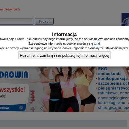
as znajomych
Informacja
owelizacją Prawa Telekomunikacyjnego informujemy, że ten serwis używa cookies i podobnyc
Szczegółowe informacje nt cookie znajdują się
tutaj
.
ając ze strony wyrażasz zgodę na używanie cookie, zgodnie z aktualnymi ustawieniami przeg
Informator
Poczekalnia
Zdrowy Mieszczanin
Doniesienia Listonosza
|
|
|
Rozumiem, zamknij i nie pokazuj tej informacji więcej