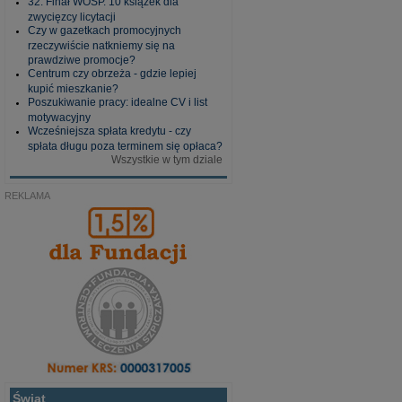
32. Finał WOŚP. 10 książek dla
zwycięzcy licytacji
Czy w gazetkach promocyjnych
rzeczywiście natkniemy się na
prawdziwe promocje?
Centrum czy obrzeża - gdzie lepiej
kupić mieszkanie?
Poszukiwanie pracy: idealne CV i list
motywacyjny
Wcześniejsza spłata kredytu - czy
spłata długu poza terminem się opłaca?
Wszystkie w tym dziale
REKLAMA
Świat