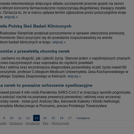
owała rekomendacje dotyczące składu szczepionki przeciw grypie na sezon
, w którym koncerny farmaceutyczne rozpoczynają długofalowy, trwający zwykle
k. Oznacza to, że w marcu upływa termin zgłaszania przez poszczególne kraje
ie.
więcej »
ła Polską Sieć Badań Klinicznych
Radosław Sierpiński podpisał porozumienie w sprawie utworzenia pierwszej
chomienie Sieci przyczyni się do powstania rozpoznawalnej na arenie
trum badań klinicznych w kraju.
więcej »
jentów z przewlekłą chorobą nerek
arówno na długość, jak i jakość życia. Stanowi jeden z najsilniejszych znanych
cowo-naczyniowych oraz usposabia do ciężkich powikłań
tna i wtórna oraz wcześniejsza diagnostyka pozwoliłaby ocalić życie nawet 80
j Jaroszyński, profesor Collegium Medicum Uniwersytetu Jana Kochanowskiego w
ódzkiego Szpitala Zespolonego w Kielcach.
więcej »
ba nerek to poważne schorzenie cywilizacyjne
i nawet ponad 4 mln osób.Pandemia SARS-CoV-2 w znaczący sposób pogorszyła
s położyć nacisk na poprawę prewencji pierwotnej i wtórnej oraz wczesnej
oroby nerek - mówi prof. Andrzej Oko, kierownik Katedry i Kliniki Nefrologii,
wersytetu Medycznego w Poznaniu, prezes Polskiego Towarzystwa
9
10
11
12
13
14
15
16
17
następna
ostki
|
Edukacja
|
Spotkania
|
Eko
|
Wypoczynek