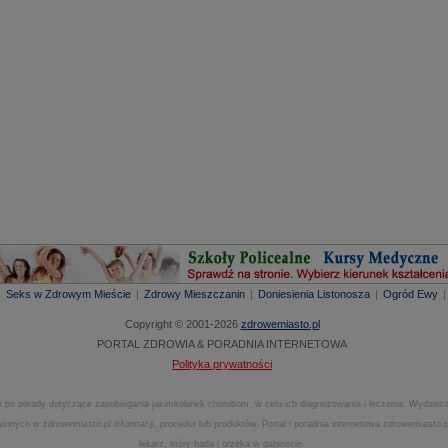
|
Seks w Zdrowym Mieście
|
Zdrowy Mieszczanin
|
Doniesienia Listonosza
|
Ogród Ewy
Copyright © 2001-2026
zdrowemiasto.pl
PORTAL ZDROWIA & PORADNIA INTERNETOWA
Polityka prywatności
 po porady dotyczące zapobiegania jakimkolwiek chorobom, w celu ich diagnozowania i leczenia. Wydawca
onych w zdrowemiasto.pl informacji, procedur lub produktów. Portal i poradnia internetowa zdrowemiasto
lekarz, który bada i orzeka w gabinecie.