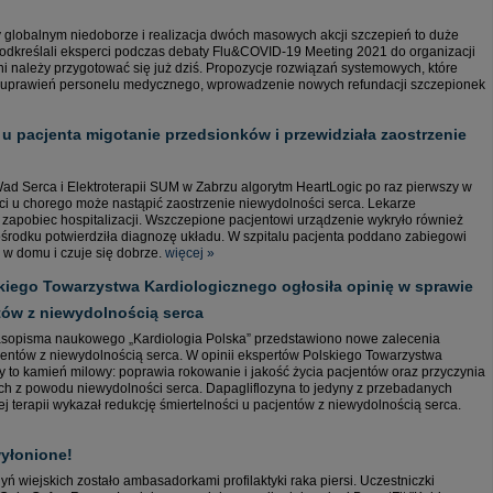
globalnym niedoborze i realizacja dwóch masowych akcji szczepień to duże
odkreślali eksperci podczas debaty Flu&COVID-19 Meeting 2021 do organizacji
ni należy przygotować się już dziś. Propozycje rozwiązań systemowych, które
ie uprawień personelu medycznego, wprowadzenie nowych refundacji szczepionek
 u pacjenta migotanie przedsionków i przewidziała zaostrzenie
ad Serca i Elektroterapii SUM w Zabrzu algorytm HeartLogic po raz pierwszy w
ści u chorego może nastąpić zaostrzenie niewydolności serca. Lekarze
zapobiec hospitalizacji. Wszczepione pacjentowi urządzenie wykryło również
ośrodku potwierdziła diagnozę układu. W szpitalu pacjenta poddano zabiegowi
 w domu i czuje się dobrze.
więcej »
kiego Towarzystwa Kardiologicznego ogłosiła opinię w sprawie
tów z niewydolnością serca
opisma naukowego „Kardiologia Polska” przedstawiono nowe zalecenia
jentów z niewydolnością serca. W opinii ekspertów Polskiego Towarzystwa
 to kamień milowy: poprawia rokowanie i jakość życia pacjentów oraz przyczynia
rych z powodu niewydolności serca. Dapagliflozyna to jedyny z przebadanych
j terapii wykazał redukcję śmiertelności u pacjentów z niewydolnością serca.
wyłonione!
ń wiejskich zostało ambasadorkami profilaktyki raka piersi. Uczestniczki