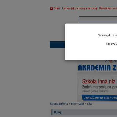
Start
|
Ustaw jako stronę startową
|
Powiadom o n
W związku z n
Korzyst
Strona główna
»
Informator
»
Kraj
Kraj