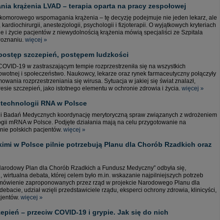
 krążenia LVAD – terapia oparta na pracy zespołowej
okomorowego wspomagania krążenia – tę decyzję podejmuje nie jeden lekarz, ale
 kardiochirurgii, anestezjologii, psychologii i fizjoterapii. O wyjątkowych kryteriach
owie i życie pacjentów z niewydolnością krążenia mówią specjaliści ze Szpitala
Poznaniu.
więcej »
postęp szczepień, postępem ludzkości
OVID-19 w zastraszającym tempie rozprzestrzeniła się na wszystkich
owotnej i społeczeństwo. Naukowcy, lekarze oraz rynek farmaceutyczny połączyły
ania rozprzestrzeniania się wirusa. Sytuacja w jakiej się świat znalazł,
esie szczepień, jako istotnego elementu w ochronie zdrowia i życia.
więcej »
technologii RNA w Polsce
ji Badań Medycznych koordynację merytoryczną spraw związanych z wdrożeniem
ogii mRNA w Polsce. Podjęte działania mają na celu przygotowanie na
nie polskich pacjentów.
więcej »
kimi w Polsce pilnie potrzebują Planu dla Chorób Rzadkich oraz
Narodowy Plan dla Chorób Rzadkich a Fundusz Medyczny” odbyła się,
rtualna debata, której celem było m.in. wskazanie najpilniejszych potrzeb
 omówienie zaproponowanych przez rząd w projekcie Narodowego Planu dla
acie, udział wzięli przedstawiciele rządu, eksperci ochrony zdrowia, klinicyści,
cjentów.
więcej »
pień – przeciw COVID-19 i grypie. Jak się do nich