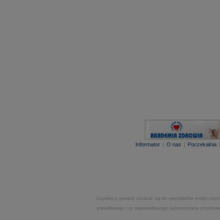
Informator
|
O nas
|
Poczekalnia
Czytelnicy powinni zwracać się do specjalistów medycznych
prawidłowego czy nieprawidłowego wykorzystania przedstawi