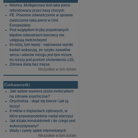
Niemcy. Multigenowy test raka piersi
refundowany przez kasy chorych
PE. Pisemne oświadczenie w sprawie
zwalczania raka piersi w Unii
Europejskiej
Pod względem liczby popełnianych
błędów odwodnieni kierowcy nie
ustępują nietrzeźwym!
Im niżej, tym lepiej - najnowsze wyniki
badań wskazują, że ryzyko zawałów
serca i udarów mózgu jest tym niższe,
im niższy jest poziom cholesterolu LDL
Zdrowa dieta bez mięsa
Wszystkie w tym dziale
Ciekawostki
Jaki wpływ wywiera jazda motocyklem
na zdrowie psychiczne?
Onycholiza - skąd się bierze i jak ją
leczyć
8 mitów o implantach zębowych, w
które prawdopodobnie nadal wierzysz
Jak działa konduktometr i do czego jest
wykorzystywany?
Wady i zalety aptek internetowych
Wszystkie w tym dziale