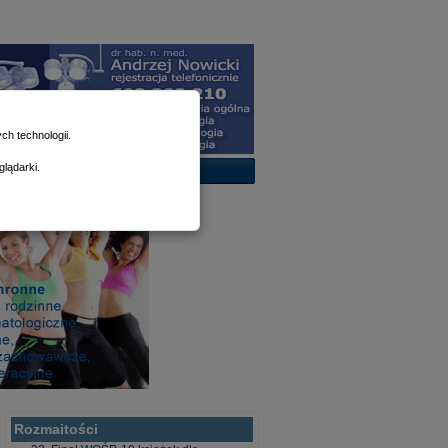
h technologii.
lądarki.
Rozmaitości