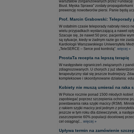
warsztatów zorganizowanych przez Fundację 
Biust. Męska Sprawa" zostały propagatorkami 
prewencję nowotworów piersi. Panie będą ucz
Prof. Marcin Grabowski: Teleporady 
W ostatnim czasie teleporady nabrały nieco n
wielu przypadkach wystarczającą a nawet opty
Szacuje się, że nawet 50 proc. pacjentów wy
są sytuacje, kiedy w żadnym razie go nie zastą
Kardiologii Warszawskiego Uniwersytetu Medy
„TeleSERCE – Serce pod kontrolą”.
więcej »
ProstaTa recepta na lepszą terapię
W następstwie ograniczeń związanych z pand
zdiagnozowanych. U chorych z już stwierdzo
terapeutyczny stał się jeszcze trudniejszy. 
kompleksowe i skoordynowane działania: eduka
Kobiety nie muszą umierać na raka s
W Polsce rocznie ponad 1500 młodych kobiet 
zapobiegać poprzez szczepienia ochronne prz
powstawania raka szyjki macicy (RSM). Minist
z rakiem szyjki macicy jest jednym z prioryt
jeszcze w tym roku dla dziewczynek, a następ
zaszczepienie 60% populacji docelowej przeci
cel osiągnąć...
więcej »
Upływa termin na zamówienie szczep