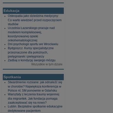
Edukacja
Osteopatia jako dziedzina medycyny:
Co warto wiedzieć przed rozpoczęciem
studiów
Uczelnia Łazarskiego pracuje nad
modelem kompleksowej,
koordynowanej opieki
onkohematologicznej
Dni psychologii sportu we Wrocławiu
Bydgoszcz. Kursy specjalistyczne
przeznaczone dla położnych,
pielęgniarek i pielęgniarzy
Zadbaj o kondycję swojego mózgu
Wszystkie w tym dziale
Spotkania
Stwardnienie rozsiane: jak odnaleźć się
w chorobie? Największa konferencja w
Polsce nt. SM ponownie w Gdańsku
Warsztaty z leczenia traumy wojennej
dla migrantek. Jak fundacja pomaga
zaakceptować się na nowo?
Lublin. Bezpłatne spotkanie edukacyjne
dedykowane pacjentom