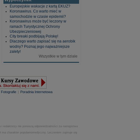
Europejskie wakacje z kartą EKUZ?
Koronawirus. Co warto mieć w
samochodzie w czasie epidemii?
Koronawirus może być leczony w
ramach Turystycznej Ochrony
Ubezpieczeniowej
City breaki podbijają Polskę!
Dlaczego warto zapisać się na aerobik
wodny? Poznaj jego najważniejsze
zalety!
Wszystkie w tym dziale
|
Fotografie
|
Poradnia Internetowa
 i redaktorzy nie ponoszą odpowiedzialności za następstwa
.pl ma charakter popularnomedyczny. Leczeniem zajmuje się