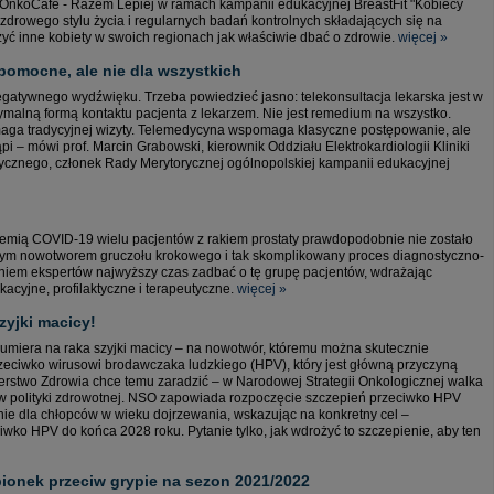
OnkoCafe - Razem Lepiej w ramach kampanii edukacyjnej BreastFit "Kobiecy
zdrowego stylu życia i regularnych badań kontrolnych składających się na
yć inne kobiety w swoich regionach jak właściwie dbać o zdrowie.
więcej »
pomocne, ale nie dla wszystkich
egatywnego wydźwięku. Trzeba powiedzieć jasno: telekonsultacja lekarska jest w
malną formą kontaktu pacjenta z lekarzem. Nie jest remedium na wszystko.
maga tradycyjnej wizyty. Telemedycyna wspomaga klasyczne postępowanie, ale
pi – mówi prof. Marcin Grabowski, kierownik Oddziału Elektrokardiologii Kliniki
cznego, członek Rady Merytorycznej ogólnopolskiej kampanii edukacyjnej
emią COVID-19 wielu pacjentów z rakiem prostaty prawdopodobnie nie zostało
nym nowotworem gruczołu krokowego i tak skomplikowany proces diagnostyczno-
Zdaniem ekspertów najwyższy czas zadbać o tę grupę pacjentów, wdrażając
cyjne, profilaktyczne i terapeutyczne.
więcej »
zyjki macicy!
umiera na raka szyjki macicy – na nowotwór, któremu można skutecznie
eciwko wirusowi brodawczaka ludzkiego (HPV), który jest główną przyczyną
erstwo Zdrowia chce temu zaradzić – w Narodowej Strategii Onkologicznej walka
etów polityki zdrowotnej. NSO zapowiada rozpoczęcie szczepień przeciwko HPV
nie dla chłopców w wieku dojrzewania, wskazując na konkretny cel –
wko HPV do końca 2028 roku. Pytanie tylko, jak wdrożyć to szczepienie, aby ten
ionek przeciw grypie na sezon 2021/2022