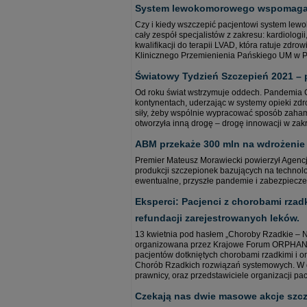
System lewokomorowego wspomagania
Czy i kiedy wszczepić pacjentowi system lew
cały zespół specjalistów z zakresu: kardiologii,
kwalifikacji do terapii LVAD, która ratuje zdr
Klinicznego Przemienienia Pańskiego UM w 
Światowy Tydzień Szczepień 2021 – 
Od roku świat wstrzymuje oddech. Pandemia C
kontynentach, uderzając w systemy opieki zdr
siły, żeby wspólnie wypracować sposób zahamow
otworzyła inną drogę – drogę innowacji w zakr
ABM przekaże 300 mln na wdrożenie 
Premier Mateusz Morawiecki powierzył Agenc
produkcji szczepionek bazujących na technol
ewentualne, przyszłe pandemie i zabezpiecze
Eksperci: Pacjenci z chorobami rzad
refundacji zarejestrowanych leków.
13 kwietnia pod hasłem „Choroby Rzadkie – 
organizowana przez Krajowe Forum ORPHAN, wi
pacjentów dotkniętych chorobami rzadkimi i
Chorób Rzadkich rozwiązań systemowych. W deb
prawnicy, oraz przedstawiciele organizacji pa
Czekają nas dwie masowe akcje szcze