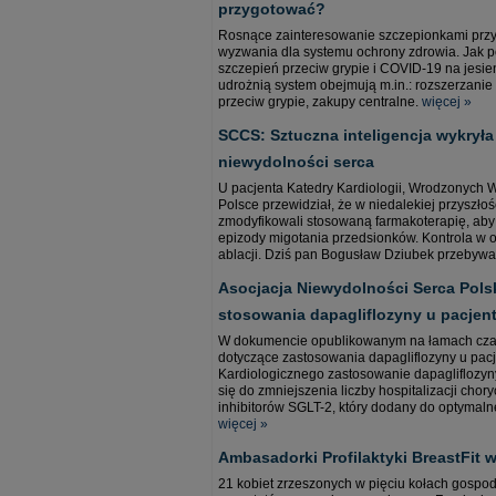
przygotować?
Rosnące zainteresowanie szczepionkami przy 
wyzwania dla systemu ochrony zdrowia. Jak p
szczepień przeciw grypie i COVID-19 na jesie
udrożnią system obejmują m.in.: rozszerzan
przeciw grypie, zakupy centralne.
więcej »
SCCS: Sztuczna inteligencja wykryła
niewydolności serca
U pacjenta Katedry Kardiologii, Wrodzonych W
Polsce przewidział, że w niedalekiej przyszło
zmodyfikowali stosowaną farmakoterapię, aby 
epizody migotania przedsionków. Kontrola w 
ablacji. Dziś pan Bogusław Dziubek przebywa
Asocjacja Niewydolności Serca Pols
stosowania dapagliflozyny u pacjen
W dokumencie opublikowanym na łamach czas
dotyczące zastosowania dapagliflozyny u pac
Kardiologicznego zastosowanie dapagliflozyny
się do zmniejszenia liczby hospitalizacji cho
inhibitorów SGLT-2, który dodany do optymalne
więcej »
Ambasadorki Profilaktyki BreastFit 
21 kobiet zrzeszonych w pięciu kołach gospody