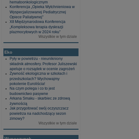
hematoonkologicznym
Konferencja „Opieka Wytchnieniowa w
Wyspecjalizowanej Pediatrycznej
Opiece Paliatywnej”
XII Międzynarodowa Konferencja
„Kompleksowa terapia dyskrazji
plazmocytowych w 2024 roku”
Wszystkie w tym dziale
Eko
Pyły w powietrzu - nieunikniony
składnik atmosfery. Profesor Juliszewski
apeluje o rozsądek w ocenie zagrożeń
Żywność ekologiczna w szkołach i
przedszkolach? Wychowajmy
pokolenie Euroliścia!
Na czym polega i co to jest
budownictwo pasywne
Arkana Smaku - skarbiec ze zdrową
żywnością
Jak przygotować swój oczyszczacz
powietrza na nadchodzący sezon
zimowy?
Wszystkie w tym dziale
Wypoczynek