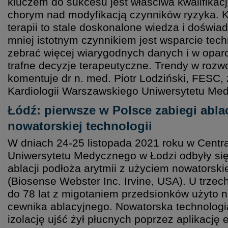
kluczem do sukcesu jest właściwa kwalifikacj
chorym nad modyfikacją czynników ryzyka. K
terapii to stale doskonalone wiedza i doświa
mniej istotnym czynnikiem jest wsparcie tec
zebrać więcej wiarygodnych danych i w opar
trafne decyzje terapeutyczne. Trendy w rozwo
komentuje dr n. med. Piotr Lodziński, FESC, z 
Kardiologii Warszawskiego Uniwersytetu Me
Łódź: pierwsze w Polsce zabiegi abla
nowatorskiej technologii
W dniach 24-25 listopada 2021 roku w Centr
Uniwersytetu Medycznego w Łodzi odbyły się
ablacji podłoża arytmii z użyciem nowatorsk
(Biosense Webster Inc. Irvine, USA). U trze
do 78 lat z migotaniem przedsionków użyto
cewnika ablacyjnego. Nowatorska technolo
izolację ujść żył płucnych poprzez aplikację 