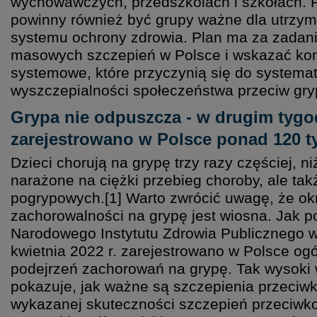
wychowawczych, przedszkolach i szkołach. P
powinny również być grupy ważne dla utrzy
systemu ochrony zdrowia. Plan ma za zada
masowych szczepień w Polsce i wskazać kon
systemowe, które przyczynią się do systema
wyszczepialności społeczeństwa przeciw gry
Grypa nie odpuszcza - w drugim tygo
zarejestrowano w Polsce ponad 120 t
Dzieci chorują na grypę trzy razy częściej, ni
narażone na ciężki przebieg choroby, ale tak
pogrypowych.[1] Warto zwrócić uwagę, że 
zachorowalności na grypę jest wiosna. Jak 
Narodowego Instytutu Zdrowia Publicznego w
kwietnia 2022 r. zarejestrowano w Polsce o
podejrzeń zachorowań na grypę. Tak wysoki
pokazuje, jak ważne są szczepienia przeciw
wykazanej skuteczności szczepień przeciwko