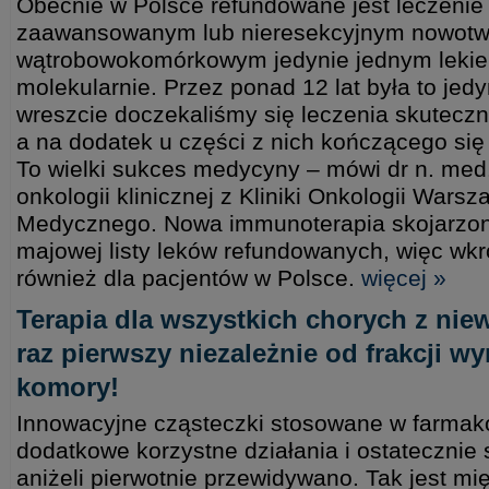
Obecnie w Polsce refundowane jest leczenie
zaawansowanym lub nieresekcyjnym nowot
wątrobowokomórkowym jedynie jednym leki
molekularnie. Przez ponad 12 lat była to jedy
wreszcie doczekaliśmy się leczenia skutecz
a na dodatek u części z nich kończącego się 
To wielki sukces medycyny – mówi dr n. med.
onkologii klinicznej z Kliniki Onkologii Wars
Medycznego. Nowa immunoterapia skojarzona
majowej listy leków refundowanych, więc wk
również dla pacjentów w Polsce.
więcej »
Terapia dla wszystkich chorych z nie
raz pierwszy niezależnie od frakcji w
komory!
Innowacyjne cząsteczki stosowane w farmako
dodatkowe korzystne działania i ostatecznie
aniżeli pierwotnie przewidywano. Tak jest m