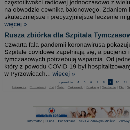
częstotliwości radiowej jednoczasowo z wiel
na obwodzie cewnika balonowego. Zdaniem k
skuteczniejsze i precyzyjniejsze leczenie mi
więcej »
Rusza zbiórka dla Szpitala Tymczas
Czwarta fala pandemii koronawirusa pokazuje
Szpitale covidowe zapełniają się, a pacjenci i
tymczasowych potrzebują wsparcia. Od jedne
który z powodu COVID-19 był hospitalizowa
w Pyrzowicach...
więcej »
poprzednia
4
5
6
7
8
9
10
11
Informator
|
Rozmaitości
|
Kraj
|
Świat
|
Ciekawostki
|
Edukacja
|
Spotkania
|
Eko
|
W
Informator
|
O nas
|
Poczekalnia
|
Seks w Zdrowym Mieście
|
Zdrowy