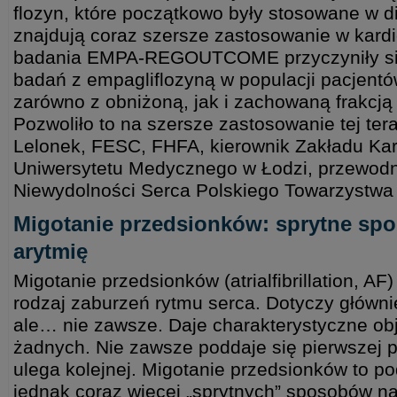
flozyn, które początkowo były stosowane w di
znajdują coraz szersze zastosowanie w kardi
badania EMPA-REGOUTCOME przyczyniły się
badań z empagliflozyną w populacji pacjentó
zarówno z obniżoną, jak i zachowaną frakcją
Pozwoliło to na szersze zastosowanie tej ter
Lelonek, FESC, FHFA, kierownik Zakładu Kard
Uniwersytetu Medycznego w Łodzi, przewodn
Niewydolności Serca Polskiego Towarzystwa
Migotanie przedsionków: sprytne sp
arytmię
Migotanie przedsionków (atrialfibrillation, AF
rodzaj zaburzeń rytmu serca. Dotyczy główn
ale… nie zawsze. Daje charakterystyczne ob
żadnych. Nie zawsze poddaje się pierwszej pr
ulega kolejnej. Migotanie przedsionków to 
jednak coraz więcej „sprytnych” sposobów na