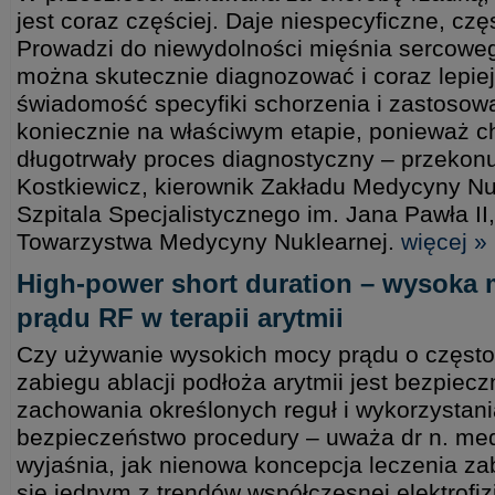
jest coraz częściej. Daje niespecyficzne, cz
Prowadzi do niewydolności mięśnia sercowe
można skutecznie diagnozować i coraz lepiej
świadomość specyfiki schorzenia i zastosow
koniecznie na właściwym etapie, ponieważ c
długotrwały proces diagnostyczny – przekon
Kostkiewicz, kierownik Zakładu Medycyny N
Szpitala Specjalistycznego im. Jana Pawła II
Towarzystwa Medycyny Nuklearnej.
więcej »
High-power short duration – wysoka m
prądu RF w terapii arytmii
Czy używanie wysokich mocy prądu o częstot
zabiegu ablacji podłoża arytmii jest bezpie
zachowania określonych reguł i wykorzystan
bezpieczeństwo procedury – uważa dr n. med
wyjaśnia, jak nienowa koncepcja leczenia za
się jednym z trendów współczesnej elektrofizj