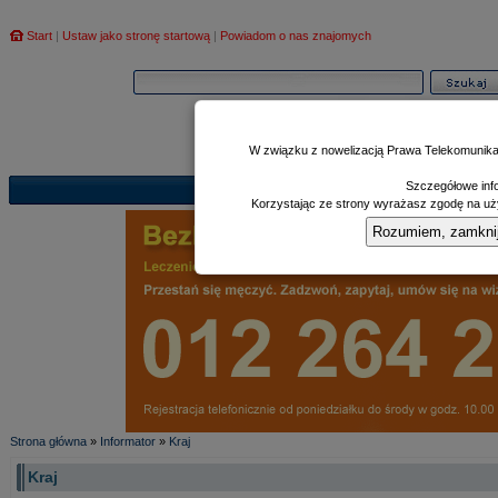
Start
|
Ustaw jako stronę startową
|
Powiadom o nas znajomych
W związku z nowelizacją Prawa Telekomunika
Szczegółowe info
Informator
Poczekalnia
Zd
|
|
Korzystając ze strony wyrażasz zgodę na uży
Rozumiem, zamknij i
Strona główna
»
Informator
»
Kraj
Kraj