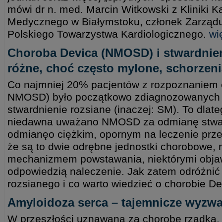
mówi dr n. med. Marcin Witkowski z Kliniki Ka
Medycznego w Białymstoku, członek Zarządu
Polskiego Towarzystwa Kardiologicznego.
wi
Choroba Devica (NMOSD) i stwardnien
różne, choć często mylone, schorzeni
Co najmniej 20% pacjentów z rozpoznaniem c
NMOSD) było początkowo zdiagnozowanych j
stwardnienie rozsiane (inaczej: SM). To dlat
niedawna uważano NMOSD za odmianę stwar
odmianęo ciężkim, opornym na leczenie prze
że są to dwie odrębne jednostki chorobowe, r
mechanizmem powstawania, niektórymi obja
odpowiedzią naleczenie. Jak zatem odróżni
rozsianego i co warto wiedzieć o chorobie D
Amyloidoza serca – tajemnicze wyzw
W przeszłości uznawana za chorobę rzadką