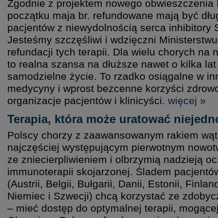
Zgodnie z projektem nowego obwieszczenia M
początku maja br. refundowane mają być dł
pacjentów z niewydolnością serca inhibitory 
Jesteśmy szczęśliwi i wdzięczni Ministerstw
refundacji tych terapii. Dla wielu chorych na
to realna szansa na dłuższe nawet o kilka lat 
samodzielne życie. To rzadko osiągalne w in
medycyny i wprost bezcenne korzyści zdrowo
organizacje pacjentów i klinicyści.
więcej »
Terapia, która może uratować niejedn
Polscy chorzy z zaawansowanym rakiem w
najczęściej występującym pierwotnym nowot
ze zniecierpliwieniem i olbrzymią nadzieją o
immunoterapii skojarzonej. Śladem pacjentów
(Austrii, Belgii, Bułgarii, Danii, Estonii, Finlan
Niemiec i Szwecji) chcą korzystać ze zdoby
– mieć dostęp do optymalnej terapii, mogącej