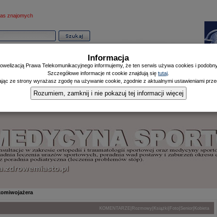
as znajomych
Informacja
owelizacją Prawa Telekomunikacyjnego informujemy, że ten serwis używa cookies i podobnyc
Szczegółowe informacje nt cookie znajdują się
tutaj
.
ając ze strony wyrażasz zgodę na używanie cookie, zgodnie z aktualnymi ustawieniami przeg
Informator
Poczekalnia
Zdrowy Mieszczanin
Doniesienia Listonosza
|
|
|
Rozumiem, zamknij i nie pokazuj tej informacji więcej
komiwojażera
|
|
|
|
|
KOMENTARZE
Rozmowy
Książki
Foto
Senior
Kobieta