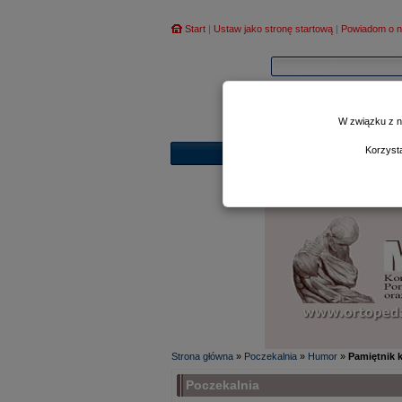
Start
|
Ustaw jako stronę startową
|
Powiadom o n
W związku z n
Korzyst
Strona główna
»
Poczekalnia
»
Humor
»
Pamiętnik 
Poczekalnia