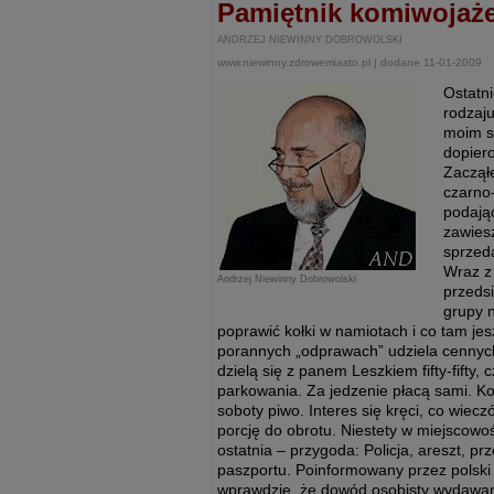
Pamiętnik komiwojaż
ANDRZEJ NIEWINNY DOBROWOLSKI
www.niewinny.zdrowemiasto.pl | dodane 11-01-2009
Ostatn
rodzaju
moim sk
dopier
Zaczął
czarno-
podają
zawiesz
sprzeda
Wraz z 
Andrzej Niewinny Dobrowolski
przeds
grupy 
poprawić kołki w namiotach i co tam j
porannych „odprawach” udziela cennych
dzielą się z panem Leszkiem fifty-fifty
parkowania. Za jedzenie płacą sami. Ko
soboty piwo. Interes się kręci, co wiec
porcję do obrotu. Niestety w miejscowo
ostatnia – przygoda: Policja, areszt, 
paszportu. Poinformowany przez polski 
wprawdzie, że dowód osobisty wydawan