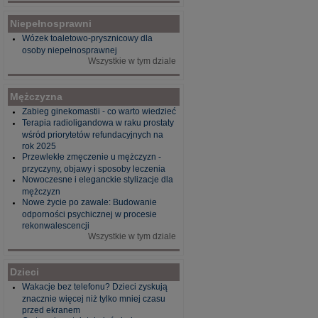
Niepełnosprawni
Wózek toaletowo-prysznicowy dla
osoby niepełnosprawnej
Wszystkie w tym dziale
Mężczyzna
Zabieg ginekomastii - co warto wiedzieć
Terapia radioligandowa w raku prostaty
wśród priorytetów refundacyjnych na
rok 2025
Przewlekłe zmęczenie u mężczyzn -
przyczyny, objawy i sposoby leczenia
Nowoczesne i eleganckie stylizacje dla
mężczyzn
Nowe życie po zawale: Budowanie
odporności psychicznej w procesie
rekonwalescencji
Wszystkie w tym dziale
Dzieci
Wakacje bez telefonu? Dzieci zyskują
znacznie więcej niż tylko mniej czasu
przed ekranem