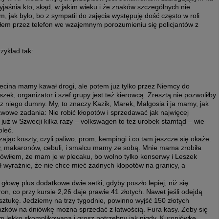
yjaśnia kto, skąd, w jakim wieku i że znaków szczególnych nie
m, jak było, bo z sympatii do zajęcia występuję dość często w roli
ałem przez telefon we wzajemnym porozumieniu się policjantów z
zykład tak:
ecina mamy kawał drogi, ale potem już tylko przez Niemcy do
zek, organizator i szef grupy jest też kierowcą. Zresztą nie pozwoliłby
z niego dumny. My, to znaczy Kazik, Marek, Małgosia i ja mamy, jak
wowe zadania: Nie robić kłopotów i sprzedawać jak najwięcej
 już w Szwecji kilka razy – volkswagen to też urobek stamtąd – wie
oleć.
ając koszty, czyli paliwo, prom, kempingi i co tam jeszcze się okaże.
, makaronów, cebuli, i smalcu mamy ze sobą. Mnie mama zrobiła
mówiłem, że mam je w plecaku, bo wolno tylko konserwy i Leszek
ł wyraźnie, że nie chce mieć żadnych kłopotów na granicy, a
łowę plus dodatkowe dwie setki, gdyby poszło lepiej, niż się
 co przy kursie 2,26 daje prawie 41 złotych. Nawet jeśli odejdą
a sztukę. Jedziemy na trzy tygodnie, powinno wyjść 150 złotych
razków na dniówkę można sprzedać z łatwością. Fura kasy. Żeby się
am lekko skomplikowaną i grosz potrzebny jak nigdy. Kuroniówkę