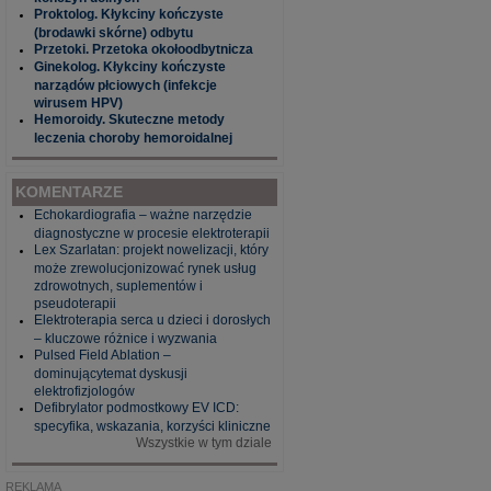
Proktolog. Kłykciny kończyste
(brodawki skórne) odbytu
Przetoki. Przetoka okołoodbytnicza
Ginekolog. Kłykciny kończyste
narządów płciowych (infekcje
wirusem HPV)
Hemoroidy. Skuteczne metody
leczenia choroby hemoroidalnej
KOMENTARZE
Echokardiografia – ważne narzędzie
diagnostyczne w procesie elektroterapii
Lex Szarlatan: projekt nowelizacji, który
może zrewolucjonizować rynek usług
zdrowotnych, suplementów i
pseudoterapii
Elektroterapia serca u dzieci i dorosłych
– kluczowe różnice i wyzwania
Pulsed Field Ablation –
dominującytemat dyskusji
elektrofizjologów
Defibrylator podmostkowy EV ICD:
specyfika, wskazania, korzyści kliniczne
Wszystkie w tym dziale
REKLAMA