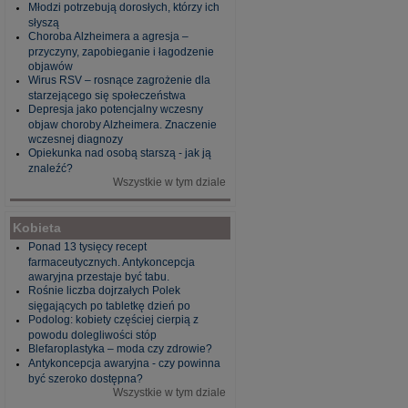
Młodzi potrzebują dorosłych, którzy ich
słyszą
Choroba Alzheimera a agresja –
przyczyny, zapobieganie i łagodzenie
objawów
Wirus RSV – rosnące zagrożenie dla
starzejącego się społeczeństwa
Depresja jako potencjalny wczesny
objaw choroby Alzheimera. Znaczenie
wczesnej diagnozy
Opiekunka nad osobą starszą - jak ją
znaleźć?
Wszystkie w tym dziale
Kobieta
Ponad 13 tysięcy recept
farmaceutycznych. Antykoncepcja
awaryjna przestaje być tabu.
Rośnie liczba dojrzałych Polek
sięgających po tabletkę dzień po
Podolog: kobiety częściej cierpią z
powodu dolegliwości stóp
Blefaroplastyka – moda czy zdrowie?
Antykoncepcja awaryjna - czy powinna
być szeroko dostępna?
Wszystkie w tym dziale