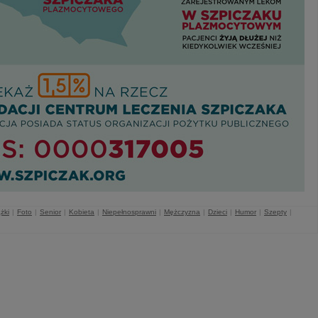
żki
|
Foto
|
Senior
|
Kobieta
|
Niepełnosprawni
|
Mężczyzna
|
Dzieci
|
Humor
|
Szepty
|