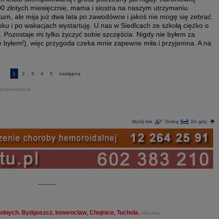
600 złotych miesięcznie, mama i siostra na naszym utrzymaniu.
um, ale mija już dwa lata po zawodówce i jakoś nie mogę się zebrać.
bku i po wakacjach wystartuję. U nas w Siedlcach ze szkołą ciężko o
. Pozostaje mi tylko życzyć sobie szczęścia. Nigdy nie byłem za
e byłem!), więc przygoda czeka mnie zapewne miła i przyjemna. A na
1
2
3
4
5
następna
drowemiasto.pl
Wyślij link
Drukuj
Do góry
------------
olnych. Bydgoszcz, Inowrocław, Chojnice, Tuchola.
REKLAMA