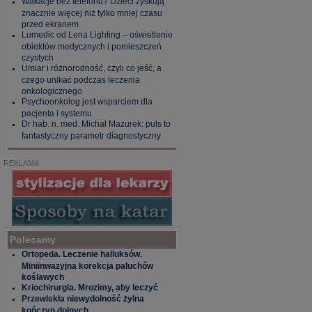
Wakacje bez telefonu? Dzieci zyskują
znacznie więcej niż tylko mniej czasu
przed ekranem
Lumedic od Lena Lighting – oświetlenie
obiektów medycznych i pomieszczeń
czystych
Umiar i różnorodność, czyli co jeść, a
czego unikać podczas leczenia
onkologicznego
Psychoonkolog jest wsparciem dla
pacjenta i systemu
Dr hab. n. med. Michał Mazurek: puls to
fantastyczny parametr diagnostyczny
REKLAMA
Polecamy
Ortopeda. Leczenie halluksów.
Miniinwazyjna korekcja paluchów
koślawych
Kriochirurgia. Mrozimy, aby leczyć
Przewlekła niewydolność żylna
kończyn dolnych