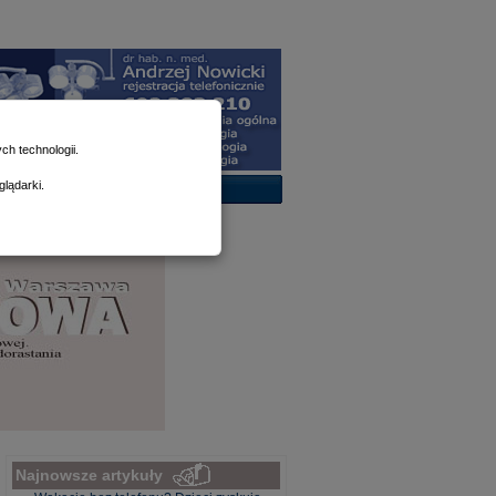
h technologii.
lądarki.
Najnowsze artykuły