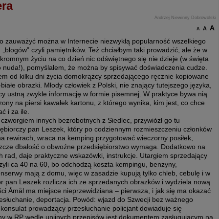
era
Andrzej Niewinny Dobrowolski
A
A
A
io zauważyć można w Internecie niezwykłą popularność wszelkiego
 „blogów” czyli pamiętników. Też chciałbym taki prowadzić, ale że w
romnym życiu na co dzień nic odświętnego się nie dzieje (w święta
o nuda!), pomyślałem, że można by spisywać doświadczenia cudze.
em od kilku dni życia domokrążcy sprzedającego ręcznie kopiowane
białe obrazki. Młody człowiek z Polski, nie znający tutejszego języka,
cy ustną zwykle informację w formie pisemnej. W praktyce bywa nią
ony na piersi kawałek kartonu, z którego wynika, kim jest, co chce
ć i za ile.
czworgiem innych bezrobotnych z Siedlec, przywiózł go tu
iębiorczy pan Leszek, który po codziennym rozmieszczeniu członków
na rewirach, wraca na kemping przygotować wieczorny posiłek,
eszcze dbałość o obwoźne przedsiębiorstwo wymaga. Dodatkowo na
 rad, daje praktyczne wskazówki, instrukcje. Utargiem sprzedający
, czyli ca 40 na 60, bo odchodzą koszta kempingu, benzyny,
nserwy mają z domu, więc w zasadzie kupują tylko chleb, cebulę i w
zór pan Leszek rozlicza ich ze sprzedanych obrazków i wydziela nową
ści Åmål ma miejsce nieprzewidziana – pierwsza, i jak się ma okazać
przesłuchanie, deportacja. Powód: wjazd do Szwecji bez ważnego
konsulat prowadzący przesłuchanie policjant dowiaduje się
y w RP wedle unijnych przepisów jest dokumentem zasługującym na