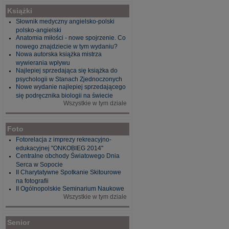
Książki
Słownik medyczny angielsko-polski
polsko-angielski
Anatomia miłości - nowe spojrzenie. Co
nowego znajdziecie w tym wydaniu?
Nowa autorska książka mistrza
wywierania wpływu
Najlepiej sprzedająca się książka do
psychologii w Stanach Zjednoczonych
Nowe wydanie najlepiej sprzedającego
się podręcznika biologii na świecie
Wszystkie w tym dziale
Foto
Fotorelacja z imprezy rekreacyjno-
edukacyjnej "ONKOBIEG 2014"
Centralne obchody Światowego Dnia
Serca w Sopocie
II Charytatywne Spotkanie Skitourowe
na fotografii
II Ogólnopolskie Seminarium Naukowe
Wszystkie w tym dziale
Senior