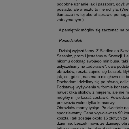
podobne uznanie jak i paszport, gdyż w
posiada, ale aresztu to nie uchyla. (Wie
tłumacza i w tej akurat sprawie pomag
zatrzymanym.)
A pamiętnik mógłby się zaczynać na pr
Poniedziałek
Dzisiaj wyjeżdżamy. Z Siedlec do Szcz
Sassnitz, prom i jesteśmy w Szwecji. Les
nikomu dotknąć swojego minibusa, taki 
usłyszeliśmy na „odprawie”, dwa podsta
obrazków, resztą zajmie się Leszek. Był
jak, co, gdzie, nas ma o nic głowa nie b
Dochodami dzielimy się po równo, odlicz
Podstawę wyżywienia w formie konserw
nawet klika słoików z mięsem, ale nie 
mógłby mi je kazać zostawić. Powiedzia
przewozić wolno tylko konserwy.
Obrazków mamy tysiąc. Po dwieście na g
spodziewamy. Cena wywoławcza 90 koron,
koszta i tak zostaje około 15 złotych z
dziennie. Leszek mówi, że dziesięć ob
tylko sprawdziło, bo akurat sytuację m