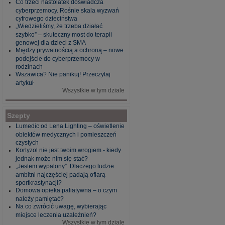
Co trzeci nastolatek doświadcza
cyberprzemocy. Rośnie skala wyzwań
cyfrowego dzieciństwa
„Wiedzieliśmy, że trzeba działać
szybko” – skuteczny most do terapii
genowej dla dzieci z SMA
Między prywatnością a ochroną – nowe
podejście do cyberprzemocy w
rodzinach
Wszawica? Nie panikuj! Przeczytaj
artykuł
Wszystkie w tym dziale
Szepty
Lumedic od Lena Lighting – oświetlenie
obiektów medycznych i pomieszczeń
czystych
Kortyzol nie jest twoim wrogiem - kiedy
jednak może nim się stać?
„Jestem wypalony”. Dlaczego ludzie
ambitni najczęściej padają ofiarą
sportkrastynacji?
Domowa opieka paliatywna – o czym
należy pamiętać?
Na co zwrócić uwagę, wybierając
miejsce leczenia uzależnień?
Wszystkie w tym dziale