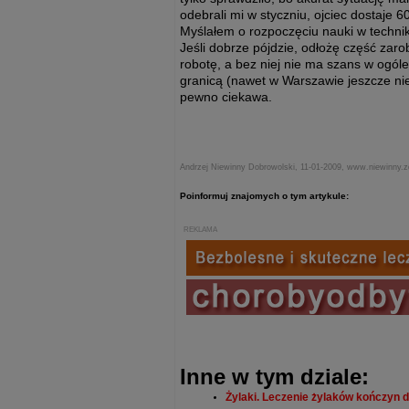
odebrali mi w styczniu, ojciec dostaje 
Myślałem o rozpoczęciu nauki w technik
Jeśli dobrze pójdzie, odłożę część zaro
robotę, a bez niej nie ma szans w ogóle
granicą (nawet w Warszawie jeszcze ni
pewno ciekawa.
Andrzej Niewinny Dobrowolski, 11-01-2009, www.niewinny.z
Poinformuj znajomych o tym artykule:
REKLAMA
Inne w tym dziale:
Żylaki. Leczenie żylaków kończyn d