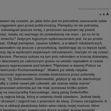
Andrzej Niewinny Dobrowolski
A
A
A
wiam się czasem, po jakie licho jest mi potrzebne zawracanie sobie
ciąganiem gaci przed publicznością. Pieniędzy mi nie potrzeba,
i zobowiązań jeszcze mniej, z próżności zaczynam się powoli
niać, światu nic ważnego do powiedzenia nie mam - po co mi ta
 śmiechu? Jedynym logicznym wytłumaczeniem jest, że po prostu
pisać. Odkąd pamiętam, zawsze lubiłem, a w latach młodzieńczych,
asowałem się jeszcze z przyszłością, wydzierając jej co lepsze kęski,
wszy się w wyobraźni wojskowym odrzutowcem, marzyło mi się zostać
karzem. Pierwszy sukces na tym polu odniosłem w trzeciej dziewiątej,
to skacowany po całonocnym graniu na weselu napisałem w czasie
j pauzy wypracowanie pod tytułem "Pijaństwo w dawnej Polsce na
 twórczości Kochanowskiego". Miałem już wtedy niejakie
yczność wypracowania została dostrzeżona przez polonistę.
oraj:
"Oj, Dobrowolski, Dobrowolski, gdybyś ty się nie złachudrzył,
słby z ciebie nawet jaki człowiek, ale szanse widzę marne".
racowań polonista już nie miał, ponieważ krótko potem
ę na nauczycielkę francuskiego, starą panią Golenhoffer.
 zajęcia lekcję, którą w ostatniej chwili odwołano. Jednak kiedy
w drzwiach i zagonił nas z powrotem do klasy. Zmiana zarządzenia. A
my w ubikacji plastykowy bidon wina roboty mojej mamusi, które
lewatywy przez wywierconą dziurę w tylnej ścianie komórki.