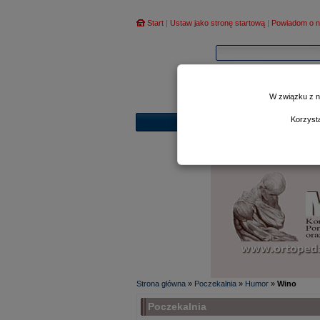
Start
|
Ustaw jako stronę startową
|
Powiadom o n
W związku z n
Korzyst
Strona główna
»
Poczekalnia
»
Humor
»
Wino
Poczekalnia