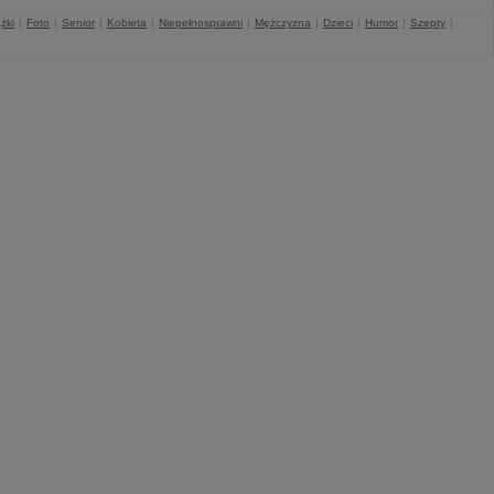
żki
|
Foto
|
Senior
|
Kobieta
|
Niepełnosprawni
|
Mężczyzna
|
Dzieci
|
Humor
|
Szepty
|