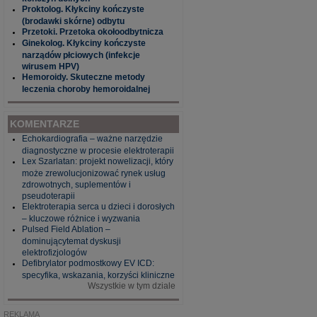
Proktolog. Kłykciny kończyste
(brodawki skórne) odbytu
Przetoki. Przetoka okołoodbytnicza
Ginekolog. Kłykciny kończyste
narządów płciowych (infekcje
wirusem HPV)
Hemoroidy. Skuteczne metody
leczenia choroby hemoroidalnej
KOMENTARZE
Echokardiografia – ważne narzędzie
diagnostyczne w procesie elektroterapii
Lex Szarlatan: projekt nowelizacji, który
może zrewolucjonizować rynek usług
zdrowotnych, suplementów i
pseudoterapii
Elektroterapia serca u dzieci i dorosłych
– kluczowe różnice i wyzwania
Pulsed Field Ablation –
dominującytemat dyskusji
elektrofizjologów
Defibrylator podmostkowy EV ICD:
specyfika, wskazania, korzyści kliniczne
Wszystkie w tym dziale
REKLAMA