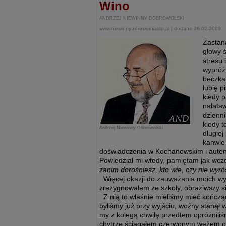
Wino
ANDRZEJ NIEWINNY DOBROWOLSKI
www.niewinny.zdrowemiasto.pl | dodane 26-02-2009
Zastana
głowy ś
stresu 
wypróż
beczka
lubię 
kiedy p
nalata
dzienni
kiedy 
Andrzej Niewinny Dobrowolski
długie
kanwie
doświadczenia w Kochanowskim i autent
Powiedział mi wtedy, pamiętam jak wcz
zanim dorośniesz, kto wie, czy nie wyró
Więcej okazji do zauważania moich wyp
zrezygnowałem ze szkoły, obraziwszy si
Z nią to właśnie mieliśmy mieć kończącą
byliśmy już przy wyjściu, woźny stanął 
my z kolegą chwilę przedtem opróżniliś
chytrze ściągałem czerwonym wężem od 