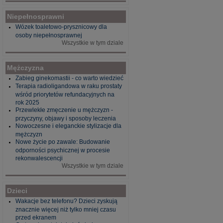
Niepełnosprawni
Wózek toaletowo-prysznicowy dla
osoby niepełnosprawnej
Wszystkie w tym dziale
Mężczyzna
Zabieg ginekomastii - co warto wiedzieć
Terapia radioligandowa w raku prostaty
wśród priorytetów refundacyjnych na
rok 2025
Przewlekłe zmęczenie u mężczyzn -
przyczyny, objawy i sposoby leczenia
Nowoczesne i eleganckie stylizacje dla
mężczyzn
Nowe życie po zawale: Budowanie
odporności psychicznej w procesie
rekonwalescencji
Wszystkie w tym dziale
Dzieci
Wakacje bez telefonu? Dzieci zyskują
znacznie więcej niż tylko mniej czasu
przed ekranem