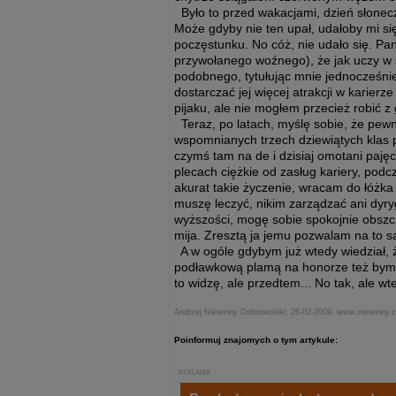
Było to przed wakacjami, dzień słonec
Może gdyby nie ten upał, udałoby mi si
poczęstunku. No cóż, nie udało się. Pa
przywołanego woźnego), że jak uczy w sz
podobnego, tytułując mnie jednocześni
dostarczać jej więcej atrakcji w karier
pijaku, ale nie mogłem przecież robić z
Teraz, po latach, myślę sobie, że pewn
wspomnianych trzech dziewiątych klas p
czymś tam na de i dzisiaj omotani paj
plecach ciężkie od zasług kariery, podcz
akurat takie życzenie, wracam do łóżka
muszę leczyć, nikim zarządzać ani dyry
wyższości, mogę sobie spokojnie obszcz
mija. Zresztą ja jemu pozwalam na to 
A w ogóle gdybym już wtedy wiedział, że
podławkową plamą na honorze też bym si
to widzę, ale przedtem... No tak, ale wt
Andrzej Niewinny Dobrowolski, 26-02-2009, www.niewinny.
Poinformuj znajomych o tym artykule:
REKLAMA