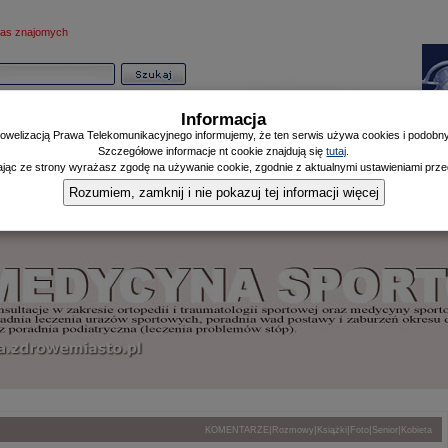
as znajomych
Informacja
owelizacją Prawa Telekomunikacyjnego informujemy, że ten serwis używa cookies i podobnyc
Szczegółowe informacje nt cookie znajdują się
tutaj
.
ając ze strony wyrażasz zgodę na używanie cookie, zgodnie z aktualnymi ustawieniami przeg
Informator
Poczekalnia
Zdrowy Mieszczanin
Doniesienia Listonosza
|
|
|
Rozumiem, zamknij i nie pokazuj tej informacji więcej
|
|
|
|
|
KOMENTARZE
Rozmowy
Książki
Foto
Senior
Kobieta