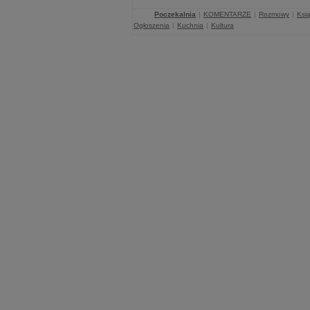
Poczekalnia
|
KOMENTARZE
|
Rozmowy
|
Ksią
Ogłoszenia
|
Kuchnia
|
Kultura