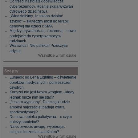
Co trzeci nastolatek doświadcza
cyberprzemocy. Rośnie skala wyzwań
cyfrowego dzieciństwa
„Wiedzieliśmy, że trzeba działać
szybko” – skuteczny most do terapii
genowej dla dzieci z SMA
Między prywatnością a ochroną – nowe
podejście do cyberprzemocy w
rodzinach
Wszawica? Nie panikuj! Przeczytaj
artykuł
Wszystkie w tym dziale
Szepty
Lumedic od Lena Lighting – oświetlenie
obiektów medycznych i pomieszczeń
czystych
Kortyzol nie jest twoim wrogiem - kiedy
jednak może nim się stać?
„Jestem wypalony”. Dlaczego ludzie
ambitni najczęściej padają ofiarą
sportkrastynacji?
Domowa opieka paliatywna – o czym
należy pamiętać?
Na co zwrócić uwagę, wybierając
miejsce leczenia uzależnień?
Wszystkie w tym dziale