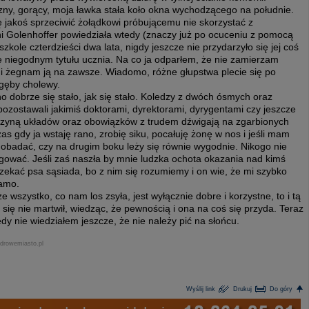
zny, gorący, moja ławka stała koło okna wychodzącego na południe.
ę jakoś sprzeciwić żołądkowi próbującemu nie skorzystać z
ni Golenhoffer powiedziała wtedy (znaczy już po ocuceniu z pomocą
kole czterdzieści dwa lata, nigdy jeszcze nie przydarzyło się jej coś
e niegodnym tytułu ucznia. Na co ja odparłem, że nie zamierzam
ze i żegnam ją na zawsze. Wiadomo, różne głupstwa plecie się po
 gęby cholewy.
o dobrze się stało, jak się stało. Koledzy z dwóch ósmych oraz
ozostawali jakimiś doktorami, dyrektorami, dyrygentami czy jeszcze
ęczyną układów oraz obowiązków z trudem dźwigają na zgarbionych
as gdy ja wstaję rano, zrobię siku, pocałuję żonę w nos i jeśli mam
 obadać, czy na drugim boku leży się równie wygodnie. Nikogo nie
gować. Jeśli zaś naszła by mnie ludzka ochota okazania nad kimś
ekać psa sąsiada, bo z nim się rozumiemy i on wie, że mi szybko
samo.
 wszystko, co nam los zsyła, jest wyłącznie dobre i korzystne, to i tą
ę nie martwił, wiedząc, że pewnością i ona na coś się przyda. Teraz
edy nie wiedziałem jeszcze, że nie należy pić na słońcu.
zdrowemiasto.pl
Wyślij link
Drukuj
Do góry