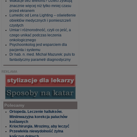
Wakacje bez telefonu? Dzieci zyskują
znacznie więcej niż tylko mniej czasu
przed ekranem
Lumedic od Lena Lighting – oświetlenie
obiektów medycznych i pomieszczeń
czystych
Umiar i różnorodność, czyli co jeść, a
czego unikać podczas leczenia
onkologicznego
Psychoonkolog jest wsparciem dla
pacjenta i systemu
Dr hab. n. med. Michał Mazurek: puls to
fantastyczny parametr diagnostyczny
REKLAMA
Polecamy
Ortopeda. Leczenie halluksów.
Miniinwazyjna korekcja paluchów
koślawych
Kriochirurgia. Mrozimy, aby leczyć
Przewlekła niewydolność żylna
kończyn dolnych