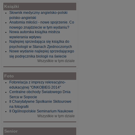
Książki
Słownik medyczny angielsko-polski
polsko-angielski
Anatomia miłości - nowe spojrzenie. Co
nowego znajdziecie w tym wydaniu?
Nowa autorska książka mistrza
wywierania wpływu
Najlepiej sprzedająca się książka do
psychologii w Stanach Zjednoczonych
Nowe wydanie najlepiej sprzedającego
się podręcznika biologii na świecie
Wszystkie w tym dziale
Foto
Fotorelacja z imprezy rekreacyjno-
edukacyjnej "ONKOBIEG 2014"
Centralne obchody Światowego Dnia
Serca w Sopocie
II Charytatywne Spotkanie Skitourowe
na fotografii
II Ogólnopolskie Seminarium Naukowe
Wszystkie w tym dziale
Senior