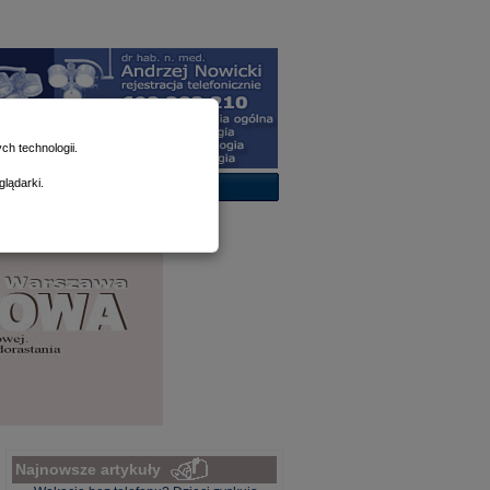
h technologii.
lądarki.
Najnowsze artykuły