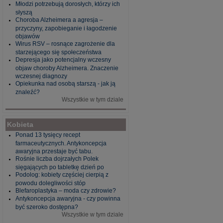
Młodzi potrzebują dorosłych, którzy ich
słyszą
Choroba Alzheimera a agresja –
przyczyny, zapobieganie i łagodzenie
objawów
Wirus RSV – rosnące zagrożenie dla
starzejącego się społeczeństwa
Depresja jako potencjalny wczesny
objaw choroby Alzheimera. Znaczenie
wczesnej diagnozy
Opiekunka nad osobą starszą - jak ją
znaleźć?
Wszystkie w tym dziale
Kobieta
Ponad 13 tysięcy recept
farmaceutycznych. Antykoncepcja
awaryjna przestaje być tabu.
Rośnie liczba dojrzałych Polek
sięgających po tabletkę dzień po
Podolog: kobiety częściej cierpią z
powodu dolegliwości stóp
Blefaroplastyka – moda czy zdrowie?
Antykoncepcja awaryjna - czy powinna
być szeroko dostępna?
Wszystkie w tym dziale