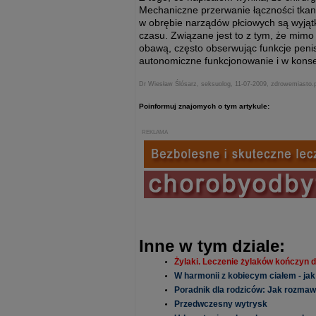
Mechaniczne przerwanie łączności tkan
w obrębie narządów płciowych są wyją
czasu. Związane jest to z tym, że mim
obawą, często obserwując funkcje penisa
autonomiczne funkcjonowanie i w kons
Dr Wiesław Ślósarz, seksuolog, 11-07-2009, zdrowemiasto.
Poinformuj znajomych o tym artykule:
REKLAMA
Inne w tym dziale:
Żylaki. Leczenie żylaków kończyn d
W harmonii z kobiecym ciałem - j
Poradnik dla rodziców: Jak rozmawi
Przedwczesny wytrysk