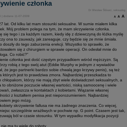
ywienie członka
Dr Wiesław Ślósarz, seksuolog
A
16 | dodane 11-07-2009
A
A
 lat. Od kilku lat mam stosunki seksualne. W sumie miałem kilka
rek. Mój problem polega na tym, że mam skrzywienie członka.
ę się tego i za każdym razem, kiedy idę z dziewczyną do łóżka myślę
czy ona to zauważy, jak zareaguje, czy będzie się ze mnie śmiała.
o doszły do tego zaburzenia erekcji. Wszystko to sprawiło, że
towałem się z chirurgiem w sprawie operacji. On odesłał mnie do
loga. Co robić?”
ienie członka jest dość częstym przypadkiem wśród mężczyzn. Są
tórzy robią z tego swój atut (Eddie Murphy w jednym z wywiadów
ł, że jego partnerki bardzo sobie chwalą jego krzywy penis), są też
la których jest to prawdziwa zmora. Najbardziej przeszkadza to
 chłopakom, którzy nie mają zbyt wiele doświadczeń seksualnych, a
 to obniżone poczucie własnej wartości, niską samoocenę i wiele
wań, zwłaszcza w kontaktach z kobietami. Wiązanie własnej
ności z kształtem penisa jest nieporozumieniem. Najbardziej
owiem jego mózg.
obiety skrzywienie fallusa nie ma żadnego znaczenia. Co więcej,
ejsc szczególnie wrażliwych w pochwie np. G point. Czasem jest tak,
uwają ból w czasie stosunku. W tym wypadku modyfikacja pozycji
 nie ma tu wiele do roboty.