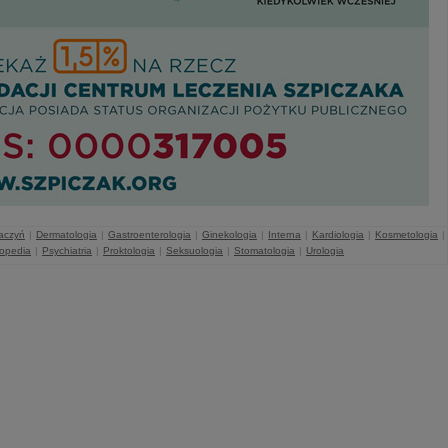
naczyń
|
Dermatologia
|
Gastroenterologia
|
Ginekologia
|
Interna
|
Kardiologia
|
Kosmetologia
|
topedia
|
Psychiatria
|
Proktologia
|
Seksuologia
|
Stomatologia
|
Urologia