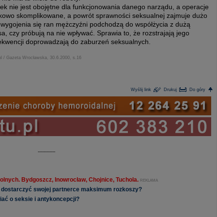
ek nie jest obojętne dla funkcjonowania danego narządu, a operacje
tkowo skomplikowane, a powrót sprawności seksualnej zajmuje dużo
o wygojenia się ran mężczyźni podchodzą do współżycia z dużą
, czy próbują na nie wpływać. Sprawia to, że rozstrajają jego
ekwencji doprowadzają do zaburzeń seksualnych.
pl / Gazeta Wrocławska, 30.6.2000, s.16
Wyślij link
Drukuj
Do góry
------------
olnych. Bydgoszcz, Inowrocław, Chojnice, Tuchola.
REKLAMA
ak dostarczyć swojej partnerce maksimum rozkoszy?
ać o seksie i antykoncepcji?