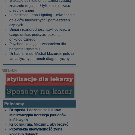
Wakacje bez telefonu? Dzieci zyskują
znacznie więcej niż tylko mniej czasu
przed ekranem
Lumedic od Lena Lighting – oświetlenie
obiektów medycznych i pomieszczeń
czystych
Umiar i różnorodność, czyli co jeść, a
czego unikać podczas leczenia
onkologicznego
Psychoonkolog jest wsparciem dla
pacjenta i systemu
Dr hab. n. med. Michał Mazurek: puls to
fantastyczny parametr diagnostyczny
REKLAMA
Polecamy
Ortopeda. Leczenie halluksów.
Miniinwazyjna korekcja paluchów
koślawych
Kriochirurgia. Mrozimy, aby leczyć
Przewlekła niewydolność żylna
kończyn dolnych