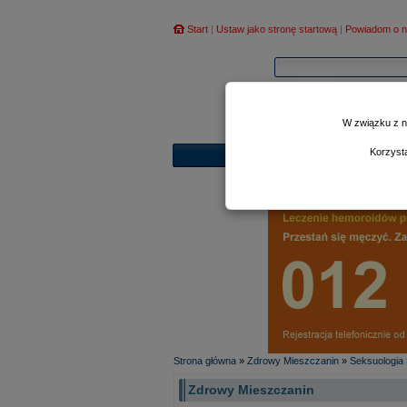
Start
|
Ustaw jako stronę startową
|
Powiadom o n
W związku z n
Korzyst
Strona główna
»
Zdrowy Mieszczanin
»
Seksuologia
Zdrowy Mieszczanin