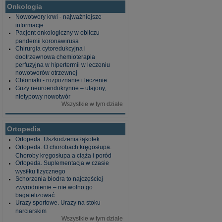
Onkologia
Nowotwory krwi - najważniejsze
informacje
Pacjent onkologiczny w obliczu
pandemii koronawirusa
Chirurgia cytoredukcyjna i
dootrzewnowa chemioterapia
perfuzyjna w hipertermii w leczeniu
nowotworów otrzewnej
Chłoniaki - rozpoznanie i leczenie
Guzy neuroendokrynne – utajony,
nietypowy nowotwór
Wszystkie w tym dziale
Ortopedia
Ortopeda. Uszkodzenia łąkotek
Ortopeda. O chorobach kręgosłupa.
Choroby kręgosłupa a ciąża i poród
Ortopeda. Suplementacja w czasie
wysiłku fizycznego
Schorzenia biodra to najczęściej
zwyrodnienie – nie wolno go
bagatelizować
Urazy sportowe. Urazy na stoku
narciarskim
Wszystkie w tym dziale