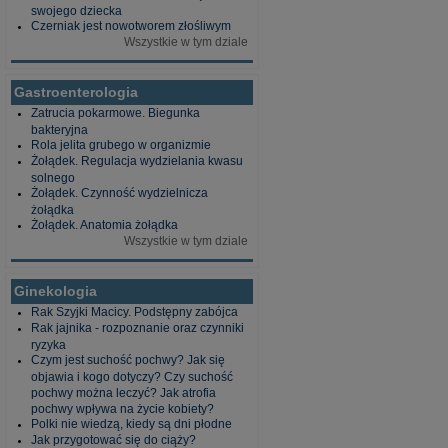
swojego dziecka
Czerniak jest nowotworem złośliwym
Wszystkie w tym dziale
Gastroenterologia
Zatrucia pokarmowe. Biegunka
bakteryjna
Rola jelita grubego w organizmie
Żołądek. Regulacja wydzielania kwasu
solnego
Żołądek. Czynność wydzielnicza
żołądka
Żołądek. Anatomia żołądka
Wszystkie w tym dziale
Ginekologia
Rak Szyjki Macicy. Podstępny zabójca
Rak jajnika - rozpoznanie oraz czynniki
ryzyka
Czym jest suchość pochwy? Jak się
objawia i kogo dotyczy? Czy suchość
pochwy można leczyć? Jak atrofia
pochwy wpływa na życie kobiety?
Polki nie wiedzą, kiedy są dni płodne
Jak przygotować się do ciąży?