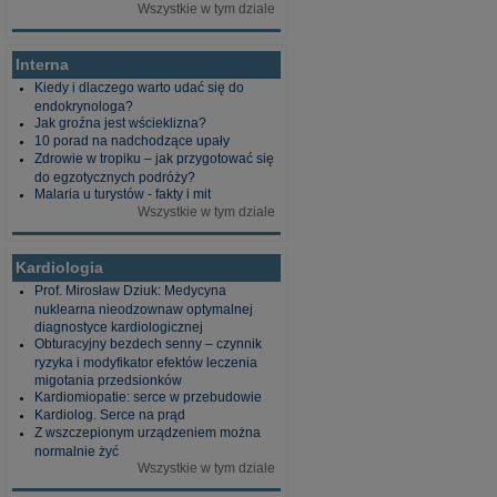
Wszystkie w tym dziale
Interna
Kiedy i dlaczego warto udać się do
endokrynologa?
Jak groźna jest wścieklizna?
10 porad na nadchodzące upały
Zdrowie w tropiku – jak przygotować się
do egzotycznych podróży?
Malaria u turystów - fakty i mit
Wszystkie w tym dziale
Kardiologia
Prof. Mirosław Dziuk: Medycyna
nuklearna nieodzownaw optymalnej
diagnostyce kardiologicznej
Obturacyjny bezdech senny – czynnik
ryzyka i modyfikator efektów leczenia
migotania przedsionków
Kardiomiopatie: serce w przebudowie
Kardiolog. Serce na prąd
Z wszczepionym urządzeniem można
normalnie żyć
Wszystkie w tym dziale