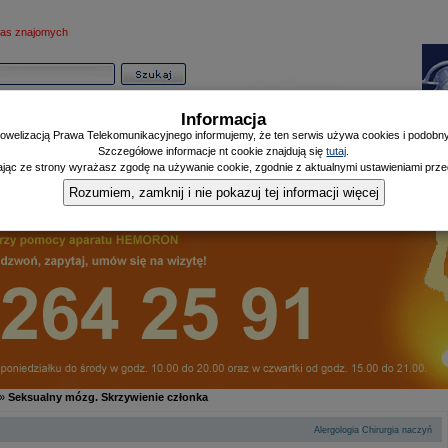
as znajomych
Informacja
owelizacją Prawa Telekomunikacyjnego informujemy, że ten serwis używa cookies i podobnyc
Szczegółowe informacje nt cookie znajdują się
tutaj
.
ając ze strony wyrażasz zgodę na używanie cookie, zgodnie z aktualnymi ustawieniami przeg
Informator
Poczekalnia
Zdrowy Mieszczanin
Doniesienia Listonosza
|
|
|
Rozumiem, zamknij i nie pokazuj tej informacji więcej
»
Seksualny mózg. Skrzywienie członka
|
Alergologia
Chirurgia naczyń