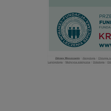
Zdrowy Mieszczanin
|
Alergologia
|
Chirurgia 
Laryngologia
|
Medycyna estetyczna
|
Onkologia
|
Or