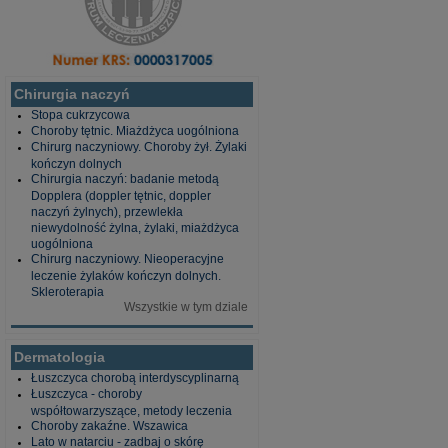
Chirurgia naczyń
Stopa cukrzycowa
Choroby tętnic. Miażdżyca uogólniona
Chirurg naczyniowy. Choroby żył. Żylaki
kończyn dolnych
Chirurgia naczyń: badanie metodą
Dopplera (doppler tętnic, doppler
naczyń żylnych), przewlekła
niewydolność żylna, żylaki, miażdżyca
uogólniona
Chirurg naczyniowy. Nieoperacyjne
leczenie żylaków kończyn dolnych.
Skleroterapia
Wszystkie w tym dziale
Dermatologia
Łuszczyca chorobą interdyscyplinarną
Łuszczyca - choroby
współtowarzyszące, metody leczenia
Choroby zakaźne. Wszawica
Lato w natarciu - zadbaj o skórę