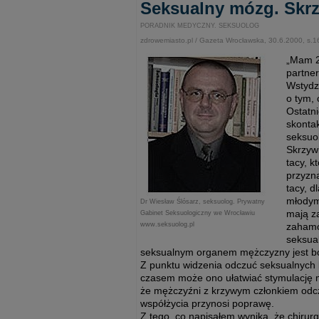
Seksualny mózg. Skrz
PORADNIK MEDYCZNY. SEKSUOLOG
zdrowemiasto.pl / Gazeta Wrocławska, 30.6.2000, s.
„Mam 27
partne
Wstydz
o tym, 
Ostatni
skontak
seksuo
Skrzyw
tacy, k
przyzna
tacy, d
młodym
Dr Wiesław Ślósarz, seksuolog. Prywatny
mają za
Gabinet Seksuologiczny we Wrocławiu
www.seksuolog.pl
zahamo
seksual
seksualnym organem mężczyzny jest b
Z punktu widzenia odczuć seksualnych k
czasem może ono ułatwiać stymulację mi
że mężczyźni z krzywym członkiem odcz
współżycia przynosi poprawę.
Z tego, co napisałem wynika, że chirurg