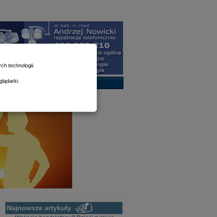
h technologii.
lądarki.
Najnowsze artykuły