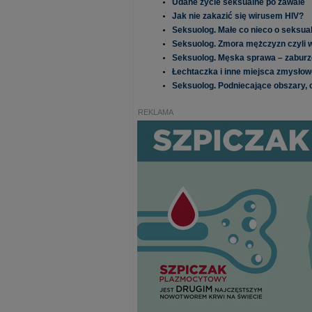
Udane życie seksualne po zawale
Jak nie zakazić się wirusem HIV?
Seksuolog. Małe co nieco o seksual
Seksuolog. Zmora mężczyzn czyli 
Seksuolog. Męska sprawa – zabur
Łechtaczka i inne miejsca zmysłow
Seksuolog. Podniecające obszary, c
REKLAMA