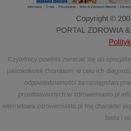
Informator
|
O nas
|
Poczekalnia
|
Seks w Zdrowym Mieście
|
Zdrowy
Copyright © 20
PORTAL ZDROWIA &
Polity
Czytelnicy powinni zwracać się do specjal
jakimkolwiek chorobom, w celu ich diagnozo
odpowiedzialności za następstwa pra
przedstawionych w zdrowemiasto.pl infor
internetowa zdrowemiasto.pl ma charakter po
bada i o