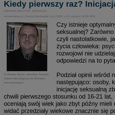
Kiedy pierwszy raz? Inicjac
PORADNIK MEDYCZNY. SEKSUOLOG
zdrowemiasto.pl / Gazeta Wrocławska, 24.3.2000, s.16 | dodane 04-08-2009
Czy istnieje optymalny
seksualnej? Zarówno 
czyli nastolatkowie, j
życia człowieka: psyc
rozwojowi nie udziela
odpowiedzi na to pyta
Podział opinii wśród 
Dr Wiesław Ślósarz, seksuolog. Prywatny
Gabinet Seksuologiczny we Wrocławiu
następująco: osoby, k
www.seksuolog.pl
inicjację seksualną z
chwili pierwszego stosunku od 16-21 lat, 
oceniają swój wiek jako zbyt późny mieli 
widać przedziały wiekowe znacznie się p