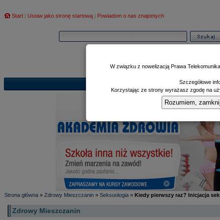
Start
|
Ustaw jako stronę startową
|
Powiadom o nas znajomych
W związku z nowelizacją Prawa Telekomunika
Szczegółowe info
Informator
Poczekalnia
Zd
|
|
Korzystając ze strony wyrażasz zgodę na uży
Rozumiem, zamknij i
Strona główna
»
Zdrowy Mieszczanin
»
Seksuologia
»
Kiedy pierwszy raz? Inicjacja se
Zdrowy Mieszczanin