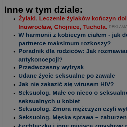
Inne w tym dziale:
Żylaki. Leczenie żylaków kończyn do
Inowrocław, Chojnice, Tuchola.
REKLAM
W harmonii z kobiecym ciałem - jak d
partnerce maksimum rozkoszy?
Poradnik dla rodziców: Jak rozmawiać
antykoncepcji?
Przedwczesny wytrysk
Udane życie seksualne po zawale
Jak nie zakazić się wirusem HIV?
Seksuolog. Małe co nieco o seksualn
seksualnych u kobiet
Seksuolog. Zmora mężczyzn czyli wy
Seksuolog. Męska sprawa – zaburze
Łechtaczka i inne miejsca zmysłowe 