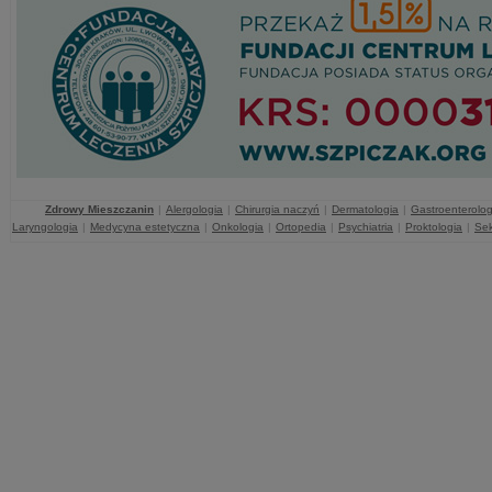
Zdrowy Mieszczanin
|
Alergologia
|
Chirurgia naczyń
|
Dermatologia
|
Gastroenterolog
Laryngologia
|
Medycyna estetyczna
|
Onkologia
|
Ortopedia
|
Psychiatria
|
Proktologia
|
Sek