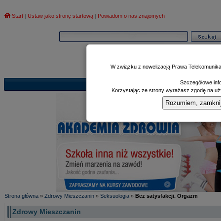
Start
|
Ustaw jako stronę startową
|
Powiadom o nas znajomych
W związku z nowelizacją Prawa Telekomunika
Szczegółowe info
Informator
Poczekalnia
Zd
|
|
Korzystając ze strony wyrażasz zgodę na uży
Rozumiem, zamknij i
Strona główna
»
Zdrowy Mieszczanin
»
Seksuologia
»
Bez satysfakcji. Orgazm
Zdrowy Mieszczanin