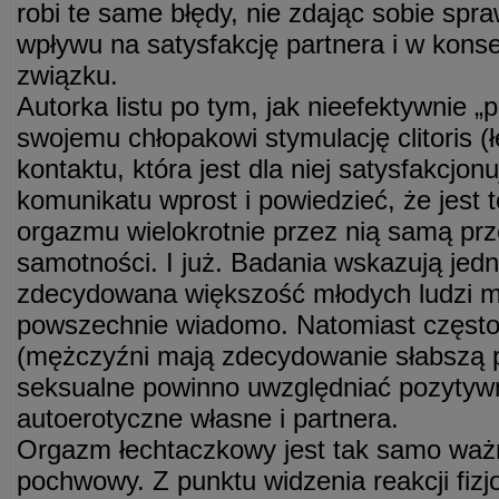
robi te same błędy, nie zdając sobie spr
wpływu na satysfakcję partnera i w kons
związku.
Autorka listu po tym, jak nieefektywnie 
swojemu chłopakowi stymulację clitoris (ł
kontaktu, która jest dla niej satysfakcjo
komunikatu wprost i powiedzieć, że jest t
orgazmu wielokrotnie przez nią samą pr
samotności. I już. Badania wskazują jed
zdecydowana większość młodych ludzi ma
powszechnie wiadomo. Natomiast często
(mężczyźni mają zdecydowanie słabszą p
seksualne powinno uwzględniać pozytyw
autoerotyczne własne i partnera.
Orgazm łechtaczkowy jest tak samo ważn
pochwowy. Z punktu widzenia reakcji fizj