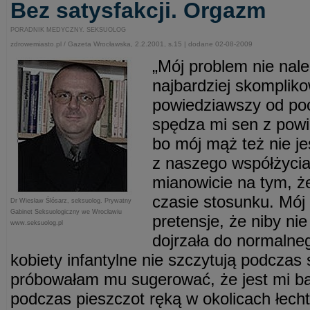
Bez satysfakcji. Orgazm
PORADNIK MEDYCZNY. SEKSUOLOG
zdrowemiasto.pl / Gazeta Wrocławska, 2.2.2001, s.15 | dodane 02-08-2009
„Mój problem nie nal
najbardziej skomplik
powiedziawszy od po
spędza mi sen z powie
bo mój mąż też nie j
z naszego współżyci
mianowicie na tym, 
czasie stosunku. Mój
Dr Wiesław Ślósarz, seksuolog. Prywatny
Gabinet Seksuologiczny we Wrocławiu
pretensje, że niby ni
www.seksuolog.pl
dojrzała do normalneg
kobiety infantylne nie szczytują podczas
próbowałam mu sugerować, że jest mi b
podczas pieszczot ręką w okolicach łecht