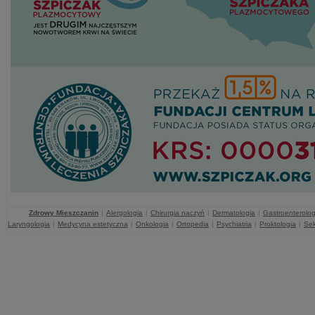
Zdrowy Mieszczanin
|
Alergologia
|
Chirurgia naczyń
|
Dermatologia
|
Gastroenterolog
Laryngologia
|
Medycyna estetyczna
|
Onkologia
|
Ortopedia
|
Psychiatria
|
Proktologia
|
Sek