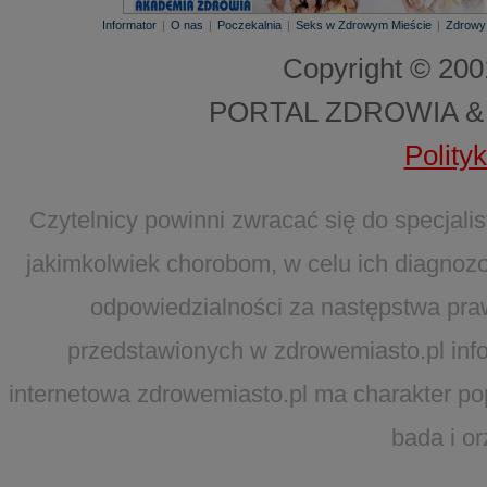
Informator
|
O nas
|
Poczekalnia
|
Seks w Zdrowym Mieście
|
Zdrowy
Copyright © 20
PORTAL ZDROWIA &
Polity
Czytelnicy powinni zwracać się do specjal
jakimkolwiek chorobom, w celu ich diagnozo
odpowiedzialności za następstwa pra
przedstawionych w zdrowemiasto.pl infor
internetowa zdrowemiasto.pl ma charakter po
bada i o