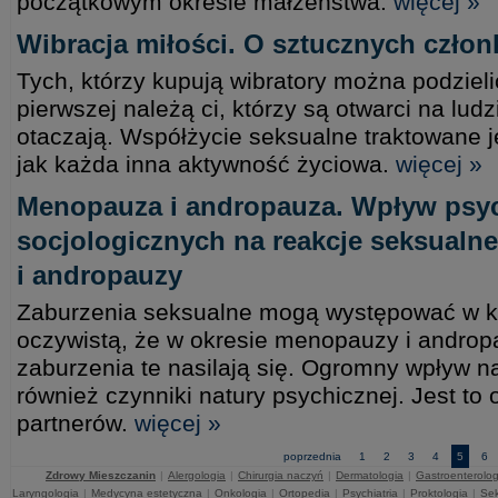
początkowym okresie małżeństwa.
więcej »
Wibracja miłości. O sztucznych czło
Tych, którzy kupują wibratory można podzieli
pierwszej należą ci, którzy są otwarci na ludzi
otaczają. Współżycie seksualne traktowane j
jak każda inna aktywność życiowa.
więcej »
Menopauza i andropauza. Wpływ psyc
socjologicznych na reakcje seksualn
i andropauzy
Zaburzenia seksualne mogą występować w k
oczywistą, że w okresie menopauzy i androp
zaburzenia te nasilają się. Ogromny wpływ n
również czynniki natury psychicznej. Jest to 
partnerów.
więcej »
poprzednia
1
2
3
4
5
6
Zdrowy Mieszczanin
|
Alergologia
|
Chirurgia naczyń
|
Dermatologia
|
Gastroenterolog
Laryngologia
|
Medycyna estetyczna
|
Onkologia
|
Ortopedia
|
Psychiatria
|
Proktologia
|
Sek