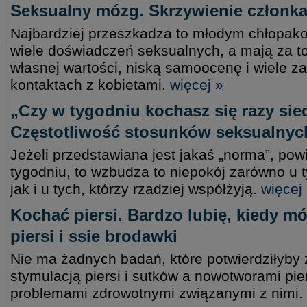
Seksualny mózg. Skrzywienie członk
Najbardziej przeszkadza to młodym chłopako
wiele doświadczeń seksualnych, a mają za t
własnej wartości, niską samoocenę i wiele 
kontaktach z kobietami.
więcej »
„Czy w tygodniu kochasz się razy sie
Częstotliwość stosunków seksualnyc
Jeżeli przedstawiana jest jakaś „norma”, po
tygodniu, to wzbudza to niepokój zarówno u ty
jak i u tych, którzy rzadziej współżyją.
więcej
Kochać piersi. Bardzo lubię, kiedy mó
piersi i ssie brodawki
Nie ma żadnych badań, które potwierdziłyby
stymulacją piersi i sutków a nowotworami pier
problemami zdrowotnymi związanymi z nimi.