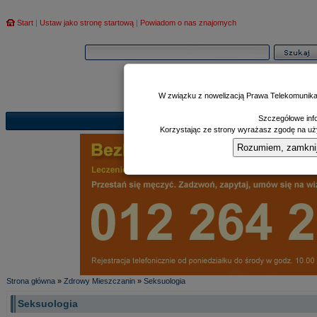
Start
|
Ustaw jako stronę startową
|
Powiadom o nas znajomych
W związku z nowelizacją Prawa Telekomunika
Szczegółowe info
Informator
Poczekalnia
Zd
|
|
Korzystając ze strony wyrażasz zgodę na uży
Rozumiem, zamknij i
Strona główna
»
Zdrowy Mieszczanin
»
Seksuologia
Seksuologia