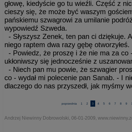
głowę, kiedyście go tu wieźli. Część z nic
cieszy się, że może być waszym gościem
pańskiemu szwagrowi za umilanie podróż
wypowiedź Szweda.
- Słyszysz Zenek, ten pan ci dziękuje. A
niego raptem dwa razy gębę otworzyłeś.
- Powiedz, że proszę i że nie ma za co 
ukłoniwszy się jednocześnie z uszanowa
- Niech pan mu powie, że szwagier prosi
co - wydał mi polecenie pan Sanab. - I n
dlaczego do nas przyszedł, jak myśmy wo
poprzednia
1
2
3
4
5
6
7
8
9
Andrzej Niewinny Dobrowolski, 06-01-2009, www.niewinny.z