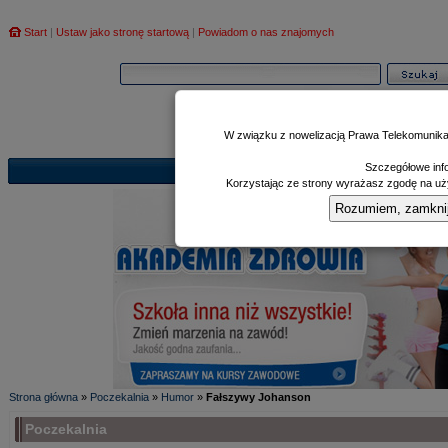
Start
|
Ustaw jako stronę startową
|
Powiadom o nas znajomych
W związku z nowelizacją Prawa Telekomunika
Szczegółowe info
Informator
Poczekalnia
Zd
|
|
Korzystając ze strony wyrażasz zgodę na uży
Rozumiem, zamknij i
Strona główna
»
Poczekalnia
»
Humor
»
Fałszywy Johanson
Poczekalnia