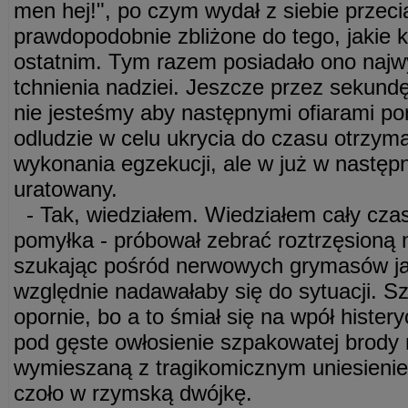
men hej!", po czym wydał z siebie przeci
prawdopodobnie zbliżone do tego, jakie k
ostatnim. Tym razem posiadało ono najw
tchnienia nadziei. Jeszcze przez sekundę
nie jesteśmy aby następnymi ofiarami p
odludzie w celu ukrycia do czasu otrzym
wykonania egzekucji, ale w już w następn
uratowany.
- Tak, wiedziałem. Wiedziałem cały czas
pomyłka - próbował zebrać roztrzęsioną
szukając pośród nerwowych grymasów jak
względnie nadawałaby się do sytuacji. S
opornie, bo a to śmiał się na wpół hister
pod gęste owłosienie szpakowatej brody
wymieszaną z tragikomicznym uniesieni
czoło w rzymską dwójkę.