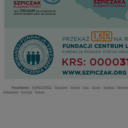
Poczekalnia
|
KOMENTARZE
|
Rozmowy
|
Książki
|
Foto
|
Senior
|
Kobieta
|
Niepełn
Ogłoszenia
|
Kuchnia
|
Kultura