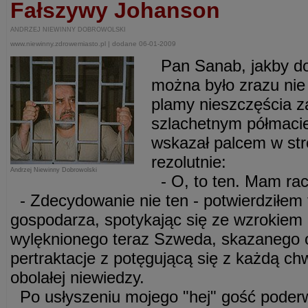
Fałszywy Johanson
ANDRZEJ NIEWINNY DOBROWOLSKI
www.niewinny.zdrowemiasto.pl | dodane 06-01-2009
Pan Sanab, jakby do
można było zrazu nie
plamy nieszczęścia z
szlachetnym półmacie 
wskazał palcem w str
rezolutnie:
Andrzej Niewinny Dobrowolski
- O, to ten. Mam racj
- Zdecydowanie nie ten - potwierdziłem tr
gospodarza, spotykając się ze wzrokiem 
wylęknionego teraz Szweda, skazanego o
pertraktacje z potęgującą się z każdą ch
obolałej niewiedzy.
Po usłyszeniu mojego "hej" gość poderwał