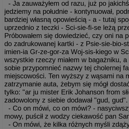
- Ja zauważyłem od razu, już po jakichś
jedziemy na południe - kontynuował, podn
bardziej własną opowieścią - a - tutaj sp
uprzednio z teczki - Sci-sie-fi-se leżą pr
Próbowałem się dowiedzieć, czy oni na p
do zadrukowanej kartki - z Psie-sie-bio-
imien-ia Gr-ze-gor-za Woj-sis-kiego w Sci-
wszystkie rzeczy miałem w bagażniku, a
sobie przypomnieć nazwy tej cholernej fa
miejscowości. Ten wyższy z wąsami na 
zatrzymanie auta, żebym się mógł dostać
tylko: "ar ju mister Erik Johanson from s
zadowolony z siebie dodawał "gud, gud". 
- Co on mówi, co on mówi? - nasyciwszy
mowy, puścił z wodzy ciekawość pan Sa
- On mówi, że kilka różnych myśli zdąży