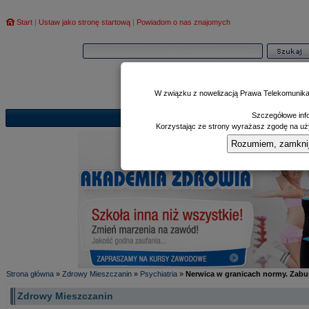
Start
|
Ustaw jako stronę startową
|
Powiadom o nas znajomych
W związku z nowelizacją Prawa Telekomunika
Szczegółowe info
Informator
Poczekalnia
Zd
|
|
Korzystając ze strony wyrażasz zgodę na uży
Rozumiem, zamknij i
Strona główna
»
Zdrowy Mieszczanin
»
Psychiatria
»
Nerwica w granicach normy. Zabu
Zdrowy Mieszczanin