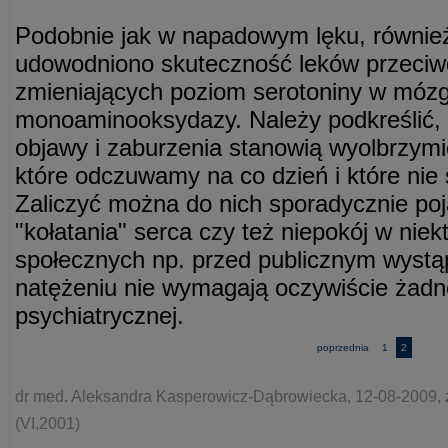
Podobnie jak w napadowym lęku, również 
udowodniono skuteczność leków przeciw
zmieniających poziom serotoniny w mózg
monoaminooksydazy. Należy podkreślić,
objawy i zaburzenia stanowią wyolbrzymi
które odczuwamy na co dzień i które nie
Zaliczyć można do nich sporadycznie poj
"kołatania" serca czy też niepokój w niek
społecznych np. przed publicznym wystą
natężeniu nie wymagają oczywiście żadne
psychiatrycznej.
poprzednia
1
2
dr med. Aleksandra Kasperowicz-Dąbrowiecka, 12-08-2009, 
(VI,2001)