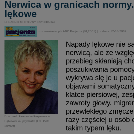
Nerwica w granicach normy.
lękowe
PORADNIK MEDYCZNY. PSYCHIATRA
zdrowemiasto.pl / ABC Pacjenta (VI,2001) | dodane 12-08-2009
Napady lękowe nie są
nerwicą, ale ze wzglę
przebieg skłaniają c
poszukiwania pomocy 
wykrywa się je u pac
objawami somatycznym
klatce piersiowej, zesp
zawroty głowy, migre
przewlekłego zmęczen
Dr n. med. Aleksandra Kasperowicz-
razy częściej u osób 
Dąbrowiecka, psychiatra (Fot. Piotr
takim typem lęku.
Sumara)