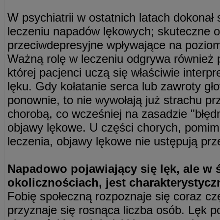
W psychiatrii w ostatnich latach dokonał 
leczeniu napadów lękowych; skuteczne ok
przeciwdepresyjne wpływające na pozio
Ważną rolę w leczeniu odgrywa również 
której pacjenci uczą się właściwie interp
lęku. Gdy kołatanie serca lub zawroty gł
ponownie, to nie wywołają już strachu pr
chorobą, co wcześniej na zasadzie "błędn
objawy lękowe. U części chorych, pomi
leczenia, objawy lękowe nie ustępują prz
Napadowo pojawiający się lęk, ale w 
okolicznościach, jest charakterystyczn
Fobię społeczną rozpoznaje się coraz cz
przyznaje się rosnąca liczba osób. Lęk po