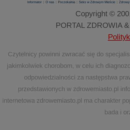
Informator
|
O nas
|
Poczekalnia
|
Seks w Zdrowym Mieście
|
Zdrowy
Copyright © 20
PORTAL ZDROWIA &
Polity
Czytelnicy powinni zwracać się do specjal
jakimkolwiek chorobom, w celu ich diagnozo
odpowiedzialności za następstwa pra
przedstawionych w zdrowemiasto.pl infor
internetowa zdrowemiasto.pl ma charakter po
bada i o