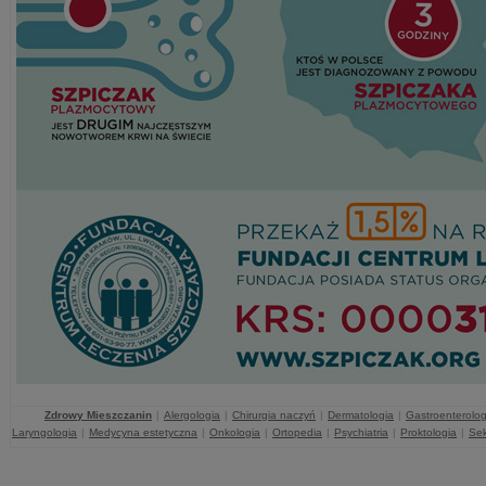
Zdrowy Mieszczanin
|
Alergologia
|
Chirurgia naczyń
|
Dermatologia
|
Gastroenterolog
Laryngologia
|
Medycyna estetyczna
|
Onkologia
|
Ortopedia
|
Psychiatria
|
Proktologia
|
Sek