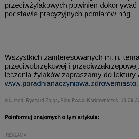
przeciwżylakowych powinien dokonywać l
podstawie precyzyjnych pomiarów nóg.
Wszystkich zainteresowanych m.in. temat
przeciwobrzękowej i przeciwzakrzepowej
leczenia żylaków zapraszamy do lektury a
www.poradnianaczyniowa.zdrowemiasto.
lek. med. Ryszard Zając, Piotr Paweł Karbowniczek, 19-08-2
Poinformuj znajomych o tym artykule:
REKLAMA