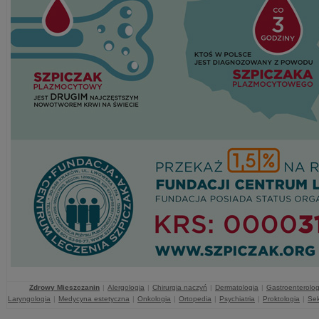
Zdrowy Mieszczanin
|
Alergologia
|
Chirurgia naczyń
|
Dermatologia
|
Gastroenterolog
Laryngologia
|
Medycyna estetyczna
|
Onkologia
|
Ortopedia
|
Psychiatria
|
Proktologia
|
Sek