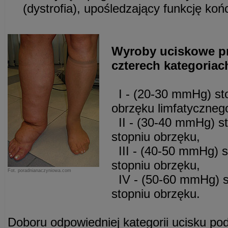
(dystrofia), upośledzający funkcję koń
Wyroby uciskowe p
czterech kategoriac
I - (20-30 mmHg) sto
obrzęku limfatyczneg
II - (30-40 mmHg) sto
stopniu obrzęku,
III - (40-50 mmHg) st
stopniu obrzęku,
Fot. poradnianaczyniowa.com
IV - (50-60 mmHg) s
stopniu obrzęku.
Doboru odpowiedniej kategorii ucisku p