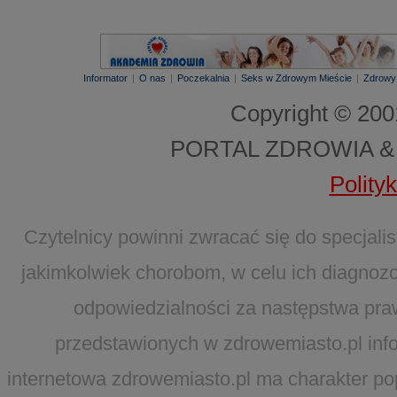
Informator
|
O nas
|
Poczekalnia
|
Seks w Zdrowym Mieście
|
Zdrowy
Copyright © 20
PORTAL ZDROWIA &
Polity
Czytelnicy powinni zwracać się do specjal
jakimkolwiek chorobom, w celu ich diagnozo
odpowiedzialności za następstwa pra
przedstawionych w zdrowemiasto.pl infor
internetowa zdrowemiasto.pl ma charakter po