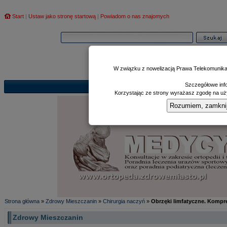
Start
|
Ustaw jako stronę startową
|
Powiadom o nas znajomych
W związku z nowelizacją Prawa Telekomunika
Szczegółowe info
Informator
Poczekalnia
Zd
|
|
Korzystając ze strony wyrażasz zgodę na uży
Rozumiem, zamknij i
Strona główna
»
Zdrowy Mieszczanin
»
Chirurgia naczyń
»
Obrzęki limfatyczne. Kompr
Zdrowy Mieszczanin