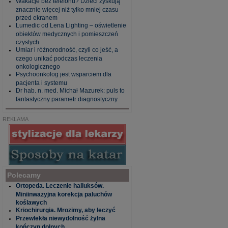
Wakacje bez telefonu? Dzieci zyskują
znacznie więcej niż tylko mniej czasu
przed ekranem
Lumedic od Lena Lighting – oświetlenie
obiektów medycznych i pomieszczeń
czystych
Umiar i różnorodność, czyli co jeść, a
czego unikać podczas leczenia
onkologicznego
Psychoonkolog jest wsparciem dla
pacjenta i systemu
Dr hab. n. med. Michał Mazurek: puls to
fantastyczny parametr diagnostyczny
REKLAMA
Polecamy
Ortopeda. Leczenie halluksów.
Miniinwazyjna korekcja paluchów
koślawych
Kriochirurgia. Mrozimy, aby leczyć
Przewlekła niewydolność żylna
kończyn dolnych