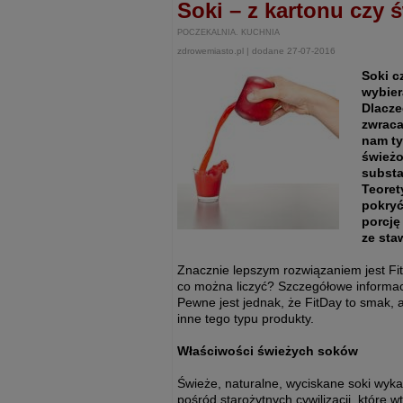
Soki – z kartonu czy 
POCZEKALNIA. KUCHNIA
zdrowemiasto.pl | dodane 27-07-2016
Soki c
wybier
Dlaczeg
zwraca
nam ty
świeżo
substa
Teoret
pokryć
porcję
ze sta
Znacznie lepszym rozwiązaniem jest Fi
co można liczyć? Szczegółowe informac
Pewne jest jednak, że FitDay to smak, 
inne tego typu produkty.
Właściwości świeżych soków
Świeże, naturalne, wyciskane soki wyka
pośród starożytnych cywilizacji, które