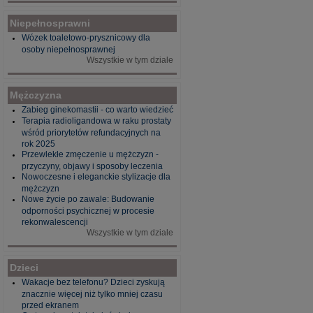
Niepełnosprawni
Wózek toaletowo-prysznicowy dla
osoby niepełnosprawnej
Wszystkie w tym dziale
Mężczyzna
Zabieg ginekomastii - co warto wiedzieć
Terapia radioligandowa w raku prostaty
wśród priorytetów refundacyjnych na
rok 2025
Przewlekłe zmęczenie u mężczyzn -
przyczyny, objawy i sposoby leczenia
Nowoczesne i eleganckie stylizacje dla
mężczyzn
Nowe życie po zawale: Budowanie
odporności psychicznej w procesie
rekonwalescencji
Wszystkie w tym dziale
Dzieci
Wakacje bez telefonu? Dzieci zyskują
znacznie więcej niż tylko mniej czasu
przed ekranem