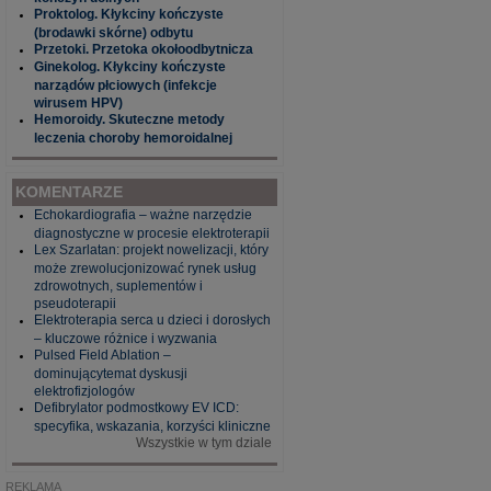
Proktolog. Kłykciny kończyste
(brodawki skórne) odbytu
Przetoki. Przetoka okołoodbytnicza
Ginekolog. Kłykciny kończyste
narządów płciowych (infekcje
wirusem HPV)
Hemoroidy. Skuteczne metody
leczenia choroby hemoroidalnej
KOMENTARZE
Echokardiografia – ważne narzędzie
diagnostyczne w procesie elektroterapii
Lex Szarlatan: projekt nowelizacji, który
może zrewolucjonizować rynek usług
zdrowotnych, suplementów i
pseudoterapii
Elektroterapia serca u dzieci i dorosłych
– kluczowe różnice i wyzwania
Pulsed Field Ablation –
dominującytemat dyskusji
elektrofizjologów
Defibrylator podmostkowy EV ICD:
specyfika, wskazania, korzyści kliniczne
Wszystkie w tym dziale
REKLAMA