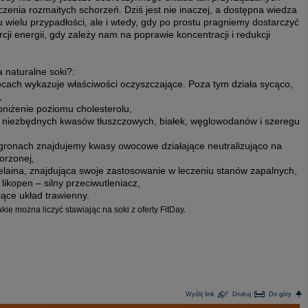
eczenia rozmaitych schorzeń. Dziś jest nie inaczej, a dostępna wiedza
wielu przypadłości, ale i wtedy, gdy po prostu pragniemy dostarczyć
i energii, gdy zależy nam na poprawie koncentracji i redukcji
 naturalne soki?:
cach wykazuje właściwości oczyszczające. Poza tym działa sycąco,
,
bniżenie poziomu cholesterolu,
 niezbędnych kwasów tłuszczowych, białek, węglowodanów i szeregu
ogronach znajdujemy kwasy owocowe działające neutralizująco na
orzonej,
laina, znajdująca swoje zastosowanie w leczeniu stanów zapalnych,
ikopen – silny przeciwutleniacz,
ące układ trawienny.
akie można liczyć stawiając na soki z oferty FitDay.
Wyślij link
Drukuj
Do góry