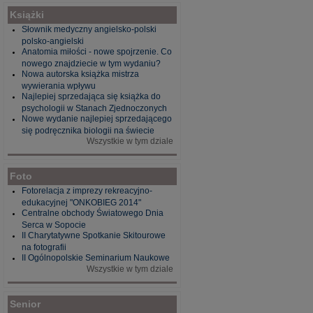
Książki
Słownik medyczny angielsko-polski
polsko-angielski
Anatomia miłości - nowe spojrzenie. Co
nowego znajdziecie w tym wydaniu?
Nowa autorska książka mistrza
wywierania wpływu
Najlepiej sprzedająca się książka do
psychologii w Stanach Zjednoczonych
Nowe wydanie najlepiej sprzedającego
się podręcznika biologii na świecie
Wszystkie w tym dziale
Foto
Fotorelacja z imprezy rekreacyjno-
edukacyjnej "ONKOBIEG 2014"
Centralne obchody Światowego Dnia
Serca w Sopocie
II Charytatywne Spotkanie Skitourowe
na fotografii
II Ogólnopolskie Seminarium Naukowe
Wszystkie w tym dziale
Senior