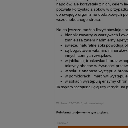
napojów, ale korzystały z nich, celem l
pozwala korzystać z soków w przypadku 
do swojego organizmu dodatkowych porcj
wszechobecnego stresu.
Na co jeszcze można liczyć stawiając na
błonnik zawarty w warzywach i owo
zmniejsza zatem nadmierny apetyt
świeże, naturalne soki powodują o
są bogactwem witamin, minerałów,
innych cennych związków,
w jabłkach, truskawkach oraz win
toksyny obecne w żywności przetw
w soku z ananasa występuje brome
w pomidorach i marchwi występuje l
w sokach występują enzymy chroni
To dopiero początek długiej listy korzyści, na j
W. Press, 27-07-2016, zdrowemiasto.pl
Poinformuj znajomych o tym artykule:
REKLAMA