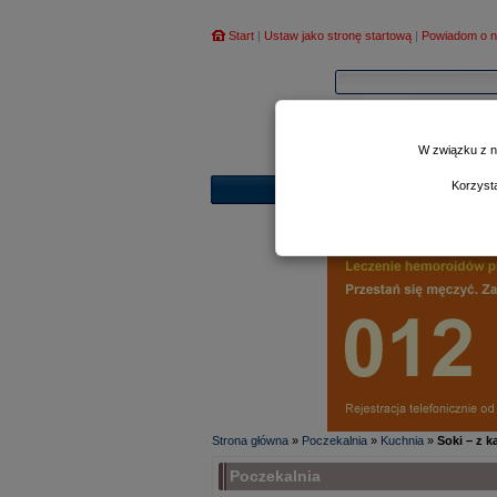
Start
|
Ustaw jako stronę startową
|
Powiadom o n
W związku z n
Korzyst
Strona główna
»
Poczekalnia
»
Kuchnia
»
Soki – z 
Poczekalnia