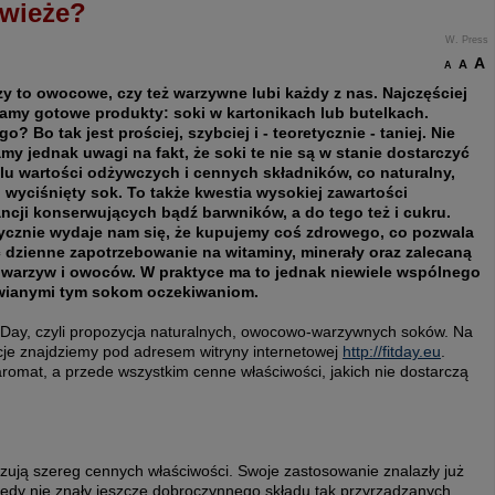
świeże?
W. Press
A
A
A
zy to owocowe, czy też warzywne lubi każdy z nas. Najczęściej
amy gotowe produkty: soki w kartonikach lub butelkach.
o? Bo tak jest prościej, szybciej i - teoretycznie - taniej. Nie
my jednak uwagi na fakt, że soki te nie są w stanie dostarczyć
lu wartości odżywczych i cennych składników, co naturalny,
 wyciśnięty sok. To także kwestia wysokiej zawartości
ncji konserwujących bądź barwników, a do tego też i cukru.
ycznie wydaje nam się, że kupujemy coś zdrowego, co pozwala
 dzienne zapotrzebowanie na witaminy, minerały oraz zalecaną
 warzyw i owoców. W praktyce ma to jednak niewiele wspólnego
wianymi tym sokom oczekiwaniom.
tDay, czyli propozycja naturalnych, owocowo-warzywnych soków. Na
je znajdziemy pod adresem witryny internetowej
http://fitday.eu
.
aromat, a przede wszystkim cenne właściwości, jakich nie dostarczą
zują szereg cennych właściwości. Swoje zastosowanie znalazły już
 wtedy nie znały jeszcze dobroczynnego składu tak przyrządzanych