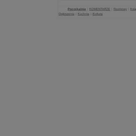
Poczekalnia
|
KOMENTARZE
|
Rozmowy
|
Ksią
Ogłoszenia
|
Kuchnia
|
Kultura