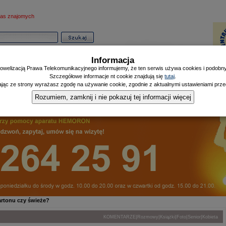
as znajomych
Informacja
owelizacją Prawa Telekomunikacyjnego informujemy, że ten serwis używa cookies i podobnyc
Szczegółowe informacje nt cookie znajdują się
tutaj
.
ając ze strony wyrażasz zgodę na używanie cookie, zgodnie z aktualnymi ustawieniami przeg
Informator
Poczekalnia
Zdrowy Mieszczanin
Doniesienia Listonosza
|
|
|
Rozumiem, zamknij i nie pokazuj tej informacji więcej
kartonu czy świeże?
|
|
|
|
|
KOMENTARZE
Rozmowy
Książki
Foto
Senior
Kobieta