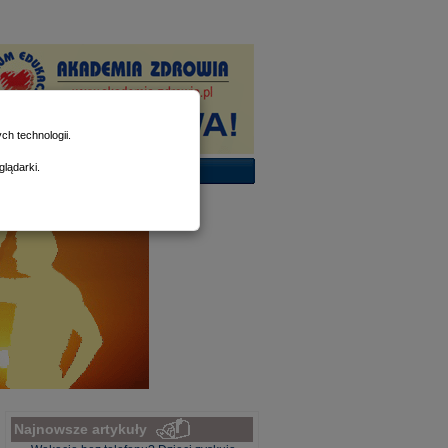
h technologii.
lądarki.
Najnowsze artykuły