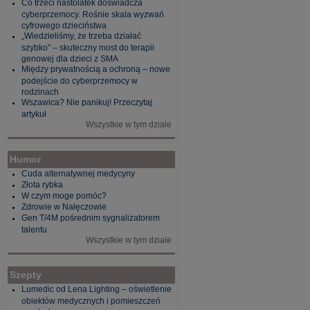
Co trzeci nastolatek doświadcza
cyberprzemocy. Rośnie skala wyzwań
cyfrowego dzieciństwa
„Wiedzieliśmy, że trzeba działać
szybko” – skuteczny most do terapii
genowej dla dzieci z SMA
Między prywatnością a ochroną – nowe
podejście do cyberprzemocy w
rodzinach
Wszawica? Nie panikuj! Przeczytaj
artykuł
Wszystkie w tym dziale
Humor
Cuda alternatywnej medycyny
Złota rybka
W czym moge pomóc?
Zdrowie w Nałęczowie
Gen T/4M pośrednim sygnalizatorem
talentu
Wszystkie w tym dziale
Szepty
Lumedic od Lena Lighting – oświetlenie
obiektów medycznych i pomieszczeń