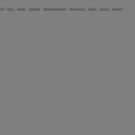
żki
|
Foto
|
Senior
|
Kobieta
|
Niepełnosprawni
|
Mężczyzna
|
Dzieci
|
Humor
|
Szepty
|