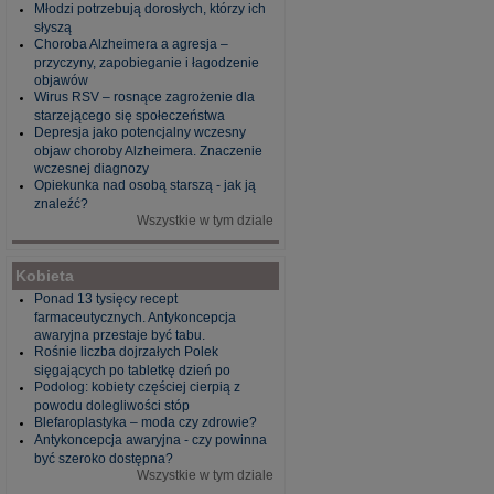
Młodzi potrzebują dorosłych, którzy ich
słyszą
Choroba Alzheimera a agresja –
przyczyny, zapobieganie i łagodzenie
objawów
Wirus RSV – rosnące zagrożenie dla
starzejącego się społeczeństwa
Depresja jako potencjalny wczesny
objaw choroby Alzheimera. Znaczenie
wczesnej diagnozy
Opiekunka nad osobą starszą - jak ją
znaleźć?
Wszystkie w tym dziale
Kobieta
Ponad 13 tysięcy recept
farmaceutycznych. Antykoncepcja
awaryjna przestaje być tabu.
Rośnie liczba dojrzałych Polek
sięgających po tabletkę dzień po
Podolog: kobiety częściej cierpią z
powodu dolegliwości stóp
Blefaroplastyka – moda czy zdrowie?
Antykoncepcja awaryjna - czy powinna
być szeroko dostępna?
Wszystkie w tym dziale