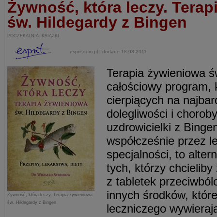
Żywność, która leczy. Terap
św. Hildegardy z Bingen
POCZEKALNIA. KSIĄŻKI
esprit.com.pl | dodane 18-08-2011
Terapia żywieniowa ś
całościowy program, 
cierpiących na najbar
dolegliwości i chorob
uzdrowicielki z Bing
współcześnie przez l
specjalności, to alte
tych, którzy chcielib
z tabletek przeciwból
innych środków, które
Żywność, która leczy. Terapia żywieniowa
św. Hildegardy z Bingen
leczniczego wywieraj