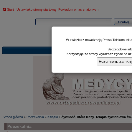
Start
|
Ustaw jako stronę startową
|
Powiadom o nas znajomych
W związku z nowelizacją Prawa Telekomunika
Szczegółowe info
Informator
Poczekalnia
Zd
|
|
Korzystając ze strony wyrażasz zgodę na uży
Rozumiem, zamknij i
Strona główna
»
Poczekalnia
»
Książki
»
Żywność, która leczy. Terapia żywieniowa św
Poczekalnia