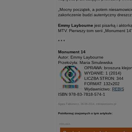
„Mocny początek, a potem niesamowicie r
zakończenie budzi autentyczny dreszcz”
Emmy Laybourne
jest pisarką i aktor
MTV. Pierwszy tom serii „Monument 14” 
* * *
Monument 14
Autor: Emmy Laybourne
Przełożyła: Maria Smulewska
OPRAWA: broszura klejon
WYDANIE: 1 (2014)
LICZBA STRON: 344
FORMAT: 132x202
Wydawnictwo:
REBIS
ISBN 978-83-7818-574-1
Agata Falkiewicz, 06-06-2014, zdrowemiasto.pl
Poinformuj znajomych o tym artykule:
REKLAMA