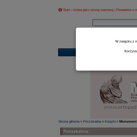
Start
|
Ustaw jako stronę startową
|
Powiadom o n
W związku z n
Korzyst
Strona główna
»
Poczekalnia
»
Książki
»
Monument 
Poczekalnia