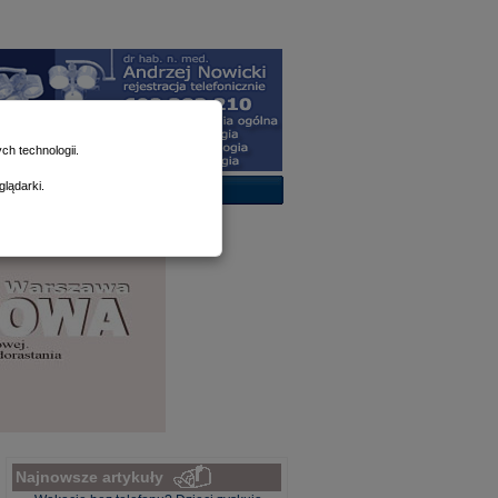
h technologii.
lądarki.
Najnowsze artykuły