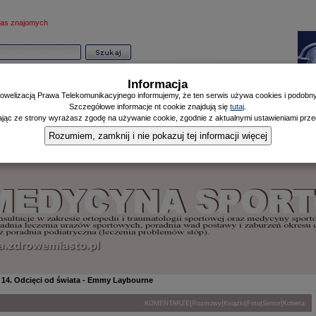
as znajomych
Informacja
owelizacją Prawa Telekomunikacyjnego informujemy, że ten serwis używa cookies i podobnyc
Szczegółowe informacje nt cookie znajdują się
tutaj
.
ając ze strony wyrażasz zgodę na używanie cookie, zgodnie z aktualnymi ustawieniami przeg
Informator
Poczekalnia
Zdrowy Mieszczanin
Doniesienia Listonosza
|
|
|
Rozumiem, zamknij i nie pokazuj tej informacji więcej
14. Odcięci od świata - Emmy Laybourne
|
|
|
|
|
KOMENTARZE
Rozmowy
Książki
Foto
Senior
Kobieta