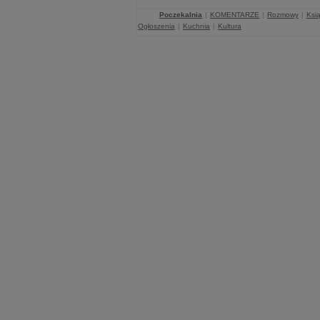
Poczekalnia
|
KOMENTARZE
|
Rozmowy
|
Ksią
Ogłoszenia
|
Kuchnia
|
Kultura