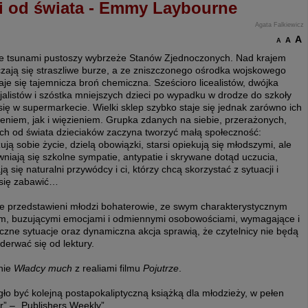
i od świata - Emmy Laybourne
Agata Falkiewicz
A
A
A
e tsunami pustoszy wybrzeże Stanów Zjednoczonych. Nad krajem
czają się straszliwe burze, a ze zniszczonego ośrodka wojskowego
je się tajemnicza broń chemiczna. Sześcioro licealistów, dwójka
alistów i szóstka mniejszych dzieci po wypadku w drodze do szkoły
się w supermarkecie. Wielki sklep szybko staje się jednak zarówno ich
eniem, jak i więzieniem. Grupka zdanych na siebie, przerażonych,
ych od świata dzieciaków zaczyna tworzyć małą społeczność:
ują sobie życie, dzielą obowiązki, starsi opiekują się młodszymi, ale
wniają się szkolne sympatie, antypatie i skrywane dotąd uczucia,
ją się naturalni przywódcy i ci, którzy chcą skorzystać z sytuacji i
 się zabawić…
ie przedstawieni młodzi bohaterowie, ze swym charakterystycznym
em, buzującymi emocjami i odmiennymi osobowościami, wymagające i
yczne sytuacje oraz dynamiczna akcja sprawią, że czytelnicy nie będą
derwać się od lektury.
nie
Władcy much
z realiami filmu
Pojutrze
.
gło być kolejną postapokaliptyczną książką dla młodzieży, w pełen
er” – „Publishers Weekly”