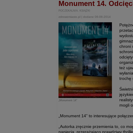
Monument 14. Odcięc
POCZEKALNIA. KSIĄŻKI
zdrowemiasto.pl | dodane 06-06-2014
Potężn
przeta
wydosta
gimnazj
chroni 
schroni
odcięt
organiz
też uja
wyłania
trochę
Świetn
języki
realist
„Monument 14”
mogli o
„Monument 14” to interesujące połącze
„Autorka zręcznie przemienia to, co mo
napięcia, przerażająco prawdziwy thrill