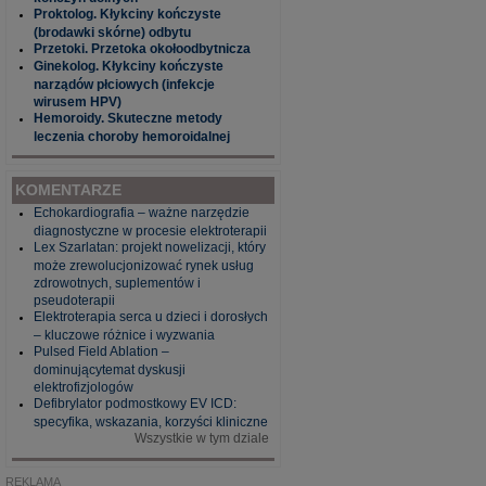
Proktolog. Kłykciny kończyste
(brodawki skórne) odbytu
Przetoki. Przetoka okołoodbytnicza
Ginekolog. Kłykciny kończyste
narządów płciowych (infekcje
wirusem HPV)
Hemoroidy. Skuteczne metody
leczenia choroby hemoroidalnej
KOMENTARZE
Echokardiografia – ważne narzędzie
diagnostyczne w procesie elektroterapii
Lex Szarlatan: projekt nowelizacji, który
może zrewolucjonizować rynek usług
zdrowotnych, suplementów i
pseudoterapii
Elektroterapia serca u dzieci i dorosłych
– kluczowe różnice i wyzwania
Pulsed Field Ablation –
dominującytemat dyskusji
elektrofizjologów
Defibrylator podmostkowy EV ICD:
specyfika, wskazania, korzyści kliniczne
Wszystkie w tym dziale
REKLAMA