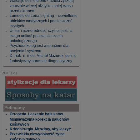
Wakacje bez telefonu? Dzieci zyskują
znacznie więcej niż tylko mniej czasu
przed ekranem
Lumedic od Lena Lighting – oświetlenie
obiektów medycznych i pomieszczeń
czystych
Umiar i różnorodność, czyli co jeść, a
czego unikać podczas leczenia
onkologicznego
Psychoonkolog jest wsparciem dla
pacjenta i systemu
Dr hab. n. med. Michał Mazurek: puls to
fantastyczny parametr diagnostyczny
REKLAMA
Polecamy
Ortopeda. Leczenie halluksów.
Miniinwazyjna korekcja paluchów
koślawych
Kriochirurgia. Mrozimy, aby leczyć
Przewlekła niewydolność żylna
kończyn dolnych