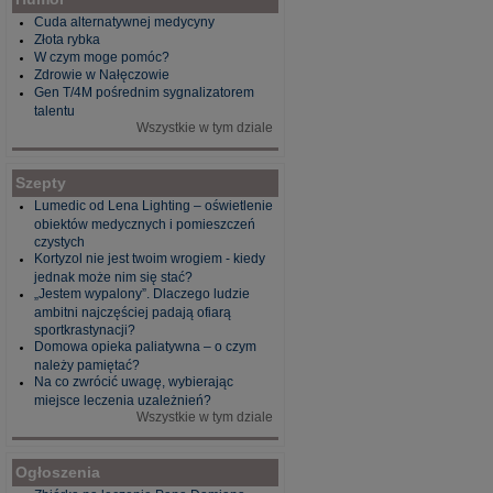
Cuda alternatywnej medycyny
Złota rybka
W czym moge pomóc?
Zdrowie w Nałęczowie
Gen T/4M pośrednim sygnalizatorem
talentu
Wszystkie w tym dziale
Szepty
Lumedic od Lena Lighting – oświetlenie
obiektów medycznych i pomieszczeń
czystych
Kortyzol nie jest twoim wrogiem - kiedy
jednak może nim się stać?
„Jestem wypalony”. Dlaczego ludzie
ambitni najczęściej padają ofiarą
sportkrastynacji?
Domowa opieka paliatywna – o czym
należy pamiętać?
Na co zwrócić uwagę, wybierając
miejsce leczenia uzależnień?
Wszystkie w tym dziale
Ogłoszenia