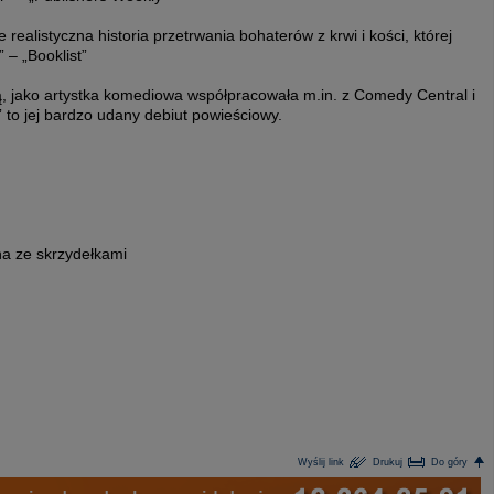
ealistyczna historia przetrwania bohaterów z krwi i kości, której
 – „Booklist”
ką, jako artystka komediowa współpracowała m.in. z Comedy Central i
to jej bardzo udany debiut powieściowy.
a ze skrzydełkami
Wyślij link
Drukuj
Do góry