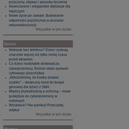
przyczyny, objawy i sposoby leczenia
Nowoczesne i eleganckie stylizacje dla
mężczyzn
Nowe życie po zawale: Budowanie
odporności psychicznej w procesie
rekonwalescencji
Wszystkie w tym dziale
Dzieci
Wakacje bez telefonu? Dzieci zyskują
znacznie więcej niż tylko mniej czasu
przed ekranem
Co trzeci nastolatek doświadcza
cyberprzemocy. Rośnie skala wyzwań
cyfrowego dzieciństwa
„Wiedzieliśmy, że trzeba działać
szybko” – skuteczny most do terapii
genowej dla dzieci z SMA
Między prywatnością a ochroną – nowe
podejście do cyberprzemocy w
rodzinach
Wszawica? Nie panikuj! Przeczytaj
artykuł
Wszystkie w tym dziale
Humor