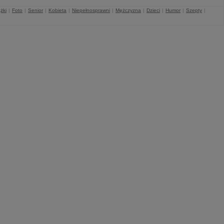
żki
|
Foto
|
Senior
|
Kobieta
|
Niepełnosprawni
|
Mężczyzna
|
Dzieci
|
Humor
|
Szepty
|