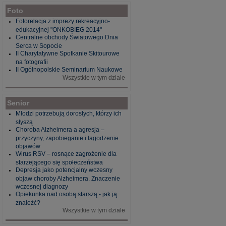
Foto
Fotorelacja z imprezy rekreacyjno-
edukacyjnej "ONKOBIEG 2014"
Centralne obchody Światowego Dnia
Serca w Sopocie
II Charytatywne Spotkanie Skitourowe
na fotografii
II Ogólnopolskie Seminarium Naukowe
Wszystkie w tym dziale
Senior
Młodzi potrzebują dorosłych, którzy ich
słyszą
Choroba Alzheimera a agresja –
przyczyny, zapobieganie i łagodzenie
objawów
Wirus RSV – rosnące zagrożenie dla
starzejącego się społeczeństwa
Depresja jako potencjalny wczesny
objaw choroby Alzheimera. Znaczenie
wczesnej diagnozy
Opiekunka nad osobą starszą - jak ją
znaleźć?
Wszystkie w tym dziale