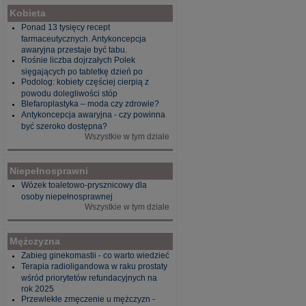
Kobieta
Ponad 13 tysięcy recept
farmaceutycznych. Antykoncepcja
awaryjna przestaje być tabu.
Rośnie liczba dojrzałych Polek
sięgających po tabletkę dzień po
Podolog: kobiety częściej cierpią z
powodu dolegliwości stóp
Blefaroplastyka – moda czy zdrowie?
Antykoncepcja awaryjna - czy powinna
być szeroko dostępna?
Wszystkie w tym dziale
Niepełnosprawni
Wózek toaletowo-prysznicowy dla
osoby niepełnosprawnej
Wszystkie w tym dziale
Mężczyzna
Zabieg ginekomastii - co warto wiedzieć
Terapia radioligandowa w raku prostaty
wśród priorytetów refundacyjnych na
rok 2025
Przewlekłe zmęczenie u mężczyzn -