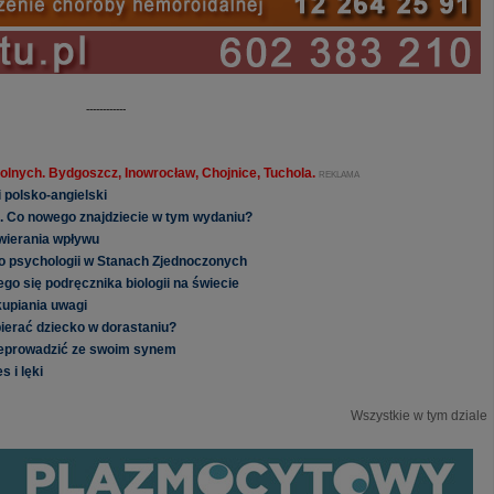
------------
olnych. Bydgoszcz, Inowrocław, Chojnice, Tuchola.
REKLAMA
 polsko-angielski
e. Co nowego znajdziecie w tym wydaniu?
wierania wpływu
do psychologii w Stanach Zjednoczonych
go się podręcznika biologii na świecie
kupiania uwagi
ierać dziecko w dorastaniu?
zeprowadzić ze swoim synem
 i lęki
Wszystkie w tym dziale