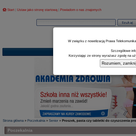
Start
|
Ustaw jako stronę startową
|
Powiadom o nas znajomych
W związku z nowelizacją Prawa Telekomunika
Szczegółowe info
Informator
Poczekalnia
Zd
|
|
Korzystając ze strony wyrażasz zgodę na uży
Rozumiem, zamknij i
Strona główna
»
Poczekalnia
»
Senior
»
Proszek, pasta czy tabletki do czyszczenia pr
Poczekalnia