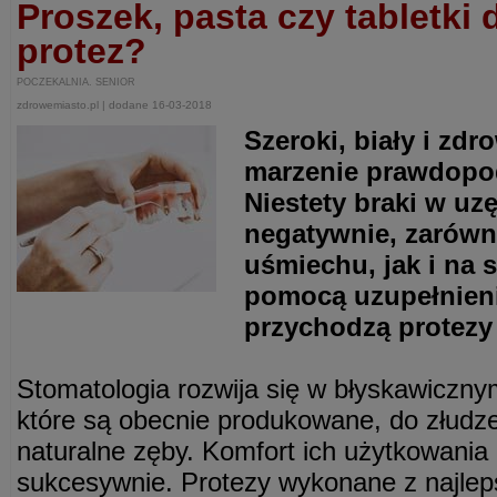
Proszek, pasta czy tabletki
protez?
POCZEKALNIA. SENIOR
zdrowemiasto.pl | dodane 16-03-2018
Szeroki, biały i zd
marzenie prawdopo
Niestety braki w uz
negatywnie, zarówn
uśmiechu, jak i na
pomocą uzupełnien
przychodzą protezy
Stomatologia rozwija się w błyskawiczny
które są obecnie produkowane, do złudz
naturalne zęby. Komfort ich użytkowania
sukcesywnie. Protezy wykonane z najle