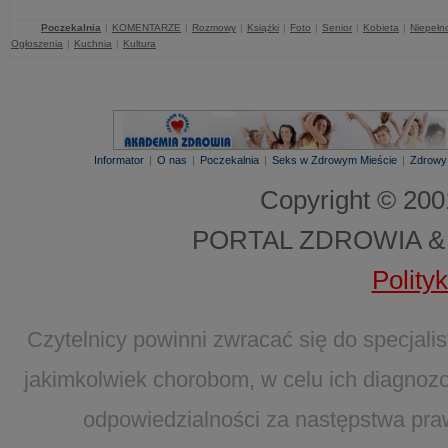
Poczekalnia
|
KOMENTARZE
|
Rozmowy
|
Książki
|
Foto
|
Senior
|
Kobieta
|
Niepełn
Ogłoszenia
|
Kuchnia
|
Kultura
Informator
|
O nas
|
Poczekalnia
|
Seks w Zdrowym Mieście
|
Zdrowy
Copyright © 20
PORTAL ZDROWIA &
Polity
Czytelnicy powinni zwracać się do specjal
jakimkolwiek chorobom, w celu ich diagnozo
odpowiedzialności za następstwa pra