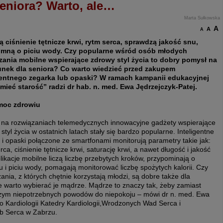
seniora? Warto, ale…
Marta Sułkowska
A
A
A
ą ciśnienie tętnicze krwi, rytm serca, sprawdzą jakość snu,
mną o piciu wody. Czy popularne wśród osób młodych
zania mobilne wspierające zdrowy styl życia to dobry pomysł na
nek dla seniora? Co warto wiedzieć przed zakupem
gentnego zegarka lub opaski? W ramach kampanii edukacyjnej
mieć starość” radzi dr hab. n. med. Ewa Jędrzejczyk-Patej.
moc zdrowiu
 na rozwiązaniach telemedycznych innowacyjne gadżety wspierające
styl życia w ostatnich latach stały się bardzo popularne. Inteligentne
 i opaski połączone ze smartfonami monitorują parametry takie jak:
rca, ciśnienie tętnicze krwi, saturację krwi, a nawet długość i jakość
likacje mobilne liczą liczbę przebytych kroków, przypominają o
u i piciu wody, pomagają monitorować liczbę spożytych kalorii. Czy
ania, z których chętnie korzystają młodzi, są dobre także dla
le warto wybierać je mądrze. Mądrze to znaczy tak, żeby zamiast
rszym niepotrzebnych powodów do niepokoju – mówi dr n. med. Ewa
go Kardiologii Katedry Kardiologii,Wrodzonych Wad Serca i
ób Serca w Zabrzu.