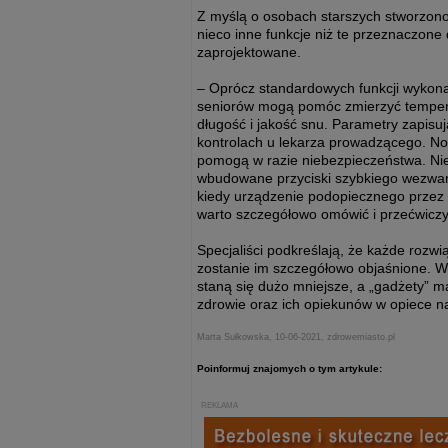
Z myślą o osobach starszych stworzono
nieco inne funkcje niż te przeznaczone 
zaprojektowane.
– Oprócz standardowych funkcji wykonan
seniorów mogą pomóc zmierzyć temperatur
długość i jakość snu. Parametry zapisuj
kontrolach u lekarza prowadzącego. N
pomogą w razie niebezpieczeństwa. Nie
wbudowane przyciski szybkiego wezwan
kiedy urządzenie podopiecznego przez z
warto szczegółowo omówić i przećwiczy
Specjaliści podkreślają, że każde rozw
zostanie im szczegółowo objaśnione. W
staną się dużo mniejsze, a „gadżety”
zdrowie oraz ich opiekunów w opiece 
Marta Sułkowska, 10-06-2021, zdrowemiasto.pl
Poinformuj znajomych o tym artykule:
REKLAMA