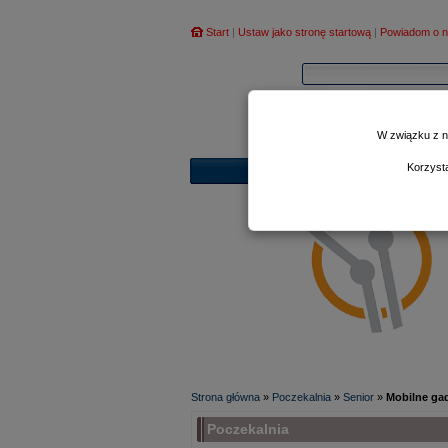
Start
|
Ustaw jako stronę startową
|
Powiadom o n
W związku z n
Korzyst
Strona główna
»
Poczekalnia
»
Senior
»
Mobilne gad
Poczekalnia