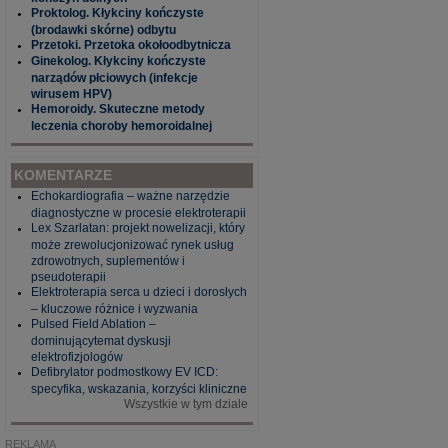
Proktolog. Kłykciny kończyste
(brodawki skórne) odbytu
Przetoki. Przetoka okołoodbytnicza
Ginekolog. Kłykciny kończyste
narządów płciowych (infekcje
wirusem HPV)
Hemoroidy. Skuteczne metody
leczenia choroby hemoroidalnej
KOMENTARZE
Echokardiografia – ważne narzędzie
diagnostyczne w procesie elektroterapii
Lex Szarlatan: projekt nowelizacji, który
może zrewolucjonizować rynek usług
zdrowotnych, suplementów i
pseudoterapii
Elektroterapia serca u dzieci i dorosłych
– kluczowe różnice i wyzwania
Pulsed Field Ablation –
dominującytemat dyskusji
elektrofizjologów
Defibrylator podmostkowy EV ICD:
specyfika, wskazania, korzyści kliniczne
Wszystkie w tym dziale
REKLAMA