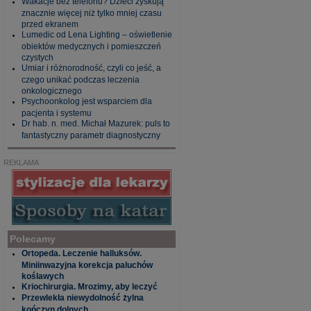
Wakacje bez telefonu? Dzieci zyskują
znacznie więcej niż tylko mniej czasu
przed ekranem
Lumedic od Lena Lighting – oświetlenie
obiektów medycznych i pomieszczeń
czystych
Umiar i różnorodność, czyli co jeść, a
czego unikać podczas leczenia
onkologicznego
Psychoonkolog jest wsparciem dla
pacjenta i systemu
Dr hab. n. med. Michał Mazurek: puls to
fantastyczny parametr diagnostyczny
REKLAMA
Polecamy
Ortopeda. Leczenie halluksów.
Miniinwazyjna korekcja paluchów
koślawych
Kriochirurgia. Mrozimy, aby leczyć
Przewlekła niewydolność żylna
kończyn dolnych