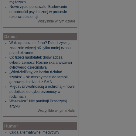
mężczyzn
Nowe życie po zawale: Budowanie
odporności psychicznej w procesie
rekonwalescencji
Wszystkie w tym dziale
Dzieci
Wakacje bez telefonu? Dzieci zyskują
znacznie więcej niż tylko mniej czasu
przed ekranem
Co trzeci nastolatek doświadcza
cyberprzemocy. Rośnie skala wyzwań
cyfrowego dzieciństwa
„Wiedzieliśmy, że trzeba działać
szybko” – skuteczny most do terapii
genowej dla dzieci z SMA
Między prywatnością a ochroną – nowe
podejście do cyberprzemocy w
rodzinach
Wszawica? Nie panikuj! Przeczytaj
artykuł
Wszystkie w tym dziale
Humor
Cuda alternatywnej medycyny