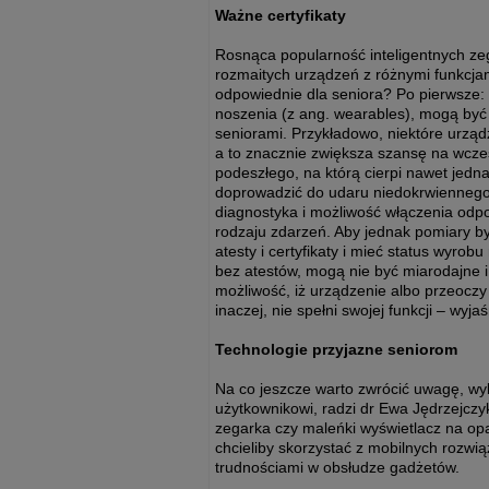
Ważne certyfikaty
Rosnąca popularność inteligentnych ze
rozmaitych urządzeń z różnymi funkcja
odpowiednie dla seniora? Po pierwsze: 
noszenia (z ang. wearables), mogą być b
seniorami. Przykładowo, niektóre urząd
a to znacznie zwiększa szansę na wczes
podeszłego, na którą cierpi nawet jedn
doprowadzić do udaru niedokrwiennego
diagnostyka i możliwość włączenia odp
rodzaju zdarzeń. Aby jednak pomiary b
atesty i certyfikaty i mieć status wy
bez atestów, mogą nie być miarodajne i 
możliwość, iż urządzenie albo przeoczy 
inaczej, nie spełni swojej funkcji – wyj
Technologie przyjazne seniorom
Na co jeszcze warto zwrócić uwagę, wy
użytkownikowi, radzi dr Ewa Jędrzejczyk
zegarka czy maleńki wyświetlacz na op
chcieliby skorzystać z mobilnych rozwi
trudnościami w obsłudze gadżetów.