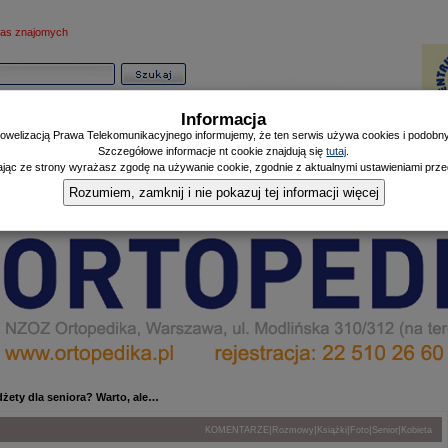
as znajomych
Informacja
owelizacją Prawa Telekomunikacyjnego informujemy, że ten serwis używa cookies i podobnyc
Szczegółowe informacje nt cookie znajdują się
tutaj
.
ając ze strony wyrażasz zgodę na używanie cookie, zgodnie z aktualnymi ustawieniami przeg
Informator
Poczekalnia
Zdrowy Mieszczanin
Doniesienia Listonosza
|
|
|
Rozumiem, zamknij i nie pokazuj tej informacji więcej
żety dla seniora? Warto, ale…
|
|
|
|
|
KOMENTARZE
Rozmowy
Książki
Foto
Senior
Kobieta