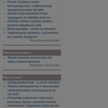
Ponad 13 tysięcy recept
farmaceutycznych. Antykoncepcja
awaryjna przestaje być tabu.
Rośnie liczba dojrzałych Polek
sięgających po tabletkę dzień po
Podolog: kobiety częściej cierpią z
powodu dolegliwości stóp
Blefaroplastyka – moda czy zdrowie?
Antykoncepcja awaryjna - czy powinna
być szeroko dostępna?
Wszystkie w tym dziale
Niepełnosprawni
Wózek toaletowo-prysznicowy dla
osoby niepełnosprawnej
Wszystkie w tym dziale
Mężczyzna
Zabieg ginekomastii - co warto wiedzieć
Terapia radioligandowa w raku prostaty
wśród priorytetów refundacyjnych na
rok 2025
Przewlekłe zmęczenie u mężczyzn -
przyczyny, objawy i sposoby leczenia
Nowoczesne i eleganckie stylizacje dla