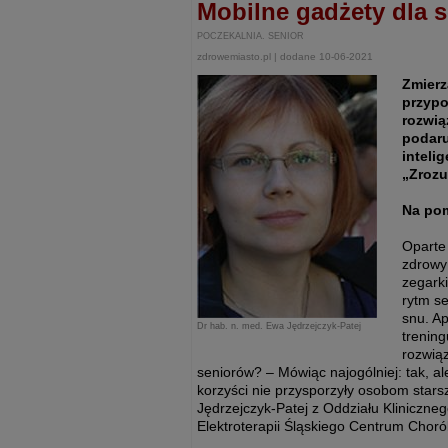
Mobilne gadżety dla 
POCZEKALNIA. SENIOR
zdrowemiasto.pl | dodane 10-06-2021
Zmierz
przypo
rozwią
podaru
inteli
„Zrozu
Na po
Oparte
zdrowy 
zegarki
rytm se
snu. Ap
Dr hab. n. med. Ewa Jędrzejczyk-Patej
trening
rozwiąz
seniorów? – Mówiąc najogólniej: tak, a
korzyści nie przysporzyły osobom sta
Jędrzejczyk-Patej z Oddziału Kliniczne
Elektroterapii Śląskiego Centrum Chor