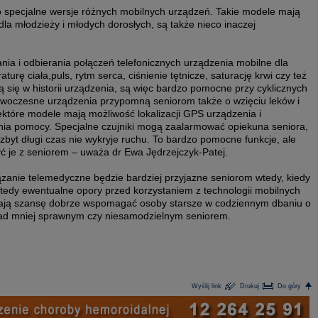
 specjalne wersje różnych mobilnych urządzeń. Takie modele mają
dla młodzieży i młodych dorosłych, są także nieco inaczej
ia i odbierania połączeń telefonicznych urządzenia mobilne dla
ę ciała,puls, rytm serca, ciśnienie tętnicze, saturację krwi czy też
ą się w historii urządzenia, są więc bardzo pomocne przy cyklicznych
owoczesne urządzenia przypomną seniorom także o wzięciu leków i
które modele mają możliwość lokalizacji GPS urządzenia i
ia pomocy. Specjalne czujniki mogą zaalarmować opiekuna seniora,
byt długi czas nie wykryje ruchu. To bardzo pomocne funkcje, ale
ć je z seniorem – uważa dr Ewa Jędrzejczyk-Patej.
iązanie telemedyczne będzie bardziej przyjazne seniorom wtedy, kiedy
tedy ewentualne opory przed korzystaniem z technologii mobilnych
 mają szansę dobrze wspomagać osoby starsze w codziennym dbaniu o
nad mniej sprawnym czy niesamodzielnym seniorem.
Wyślij link
Drukuj
Do góry