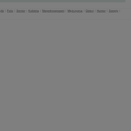
żki
|
Foto
|
Senior
|
Kobieta
|
Niepełnosprawni
|
Mężczyzna
|
Dzieci
|
Humor
|
Szepty
|