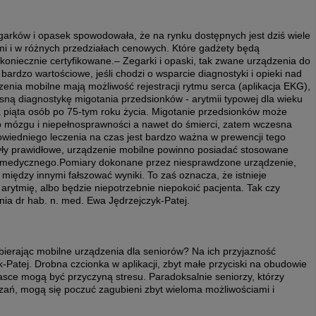
garków i opasek spowodowała, że na rynku dostępnych jest dziś wiele
mi i w różnych przedziałach cenowych. Które gadżety będą
koniecznie certyfikowane.– Zegarki i opaski, tak zwane urządzenia do
ardzo wartościowe, jeśli chodzi o wsparcie diagnostyki i opieki nad
zenia mobilne mają możliwość rejestracji rytmu serca (aplikacja EKG),
ną diagnostykę migotania przedsionków - arytmii typowej dla wieku
a piąta osób po 75-tym roku życia. Migotanie przedsionków może
 mózgu i niepełnosprawności a nawet do śmierci, zatem wczesna
owiedniego leczenia na czas jest bardzo ważna w prewencji tego
yły prawidłowe, urządzenie mobilne powinno posiadać stosowane
robu medycznego.Pomiary dokonane przez niesprawdzone urządzenie,
między innymi fałszować wyniki. To zaś oznacza, że istnieje
arytmię, albo będzie niepotrzebnie niepokoić pacjenta. Tak czy
aśnia dr hab. n. med. Ewa Jędrzejczyk-Patej.
bierając mobilne urządzenia dla seniorów? Na ich przyjazność
-Patej. Drobna czcionka w aplikacji, zbyt małe przyciski na obudowie
asce mogą być przyczyną stresu. Paradoksalnie seniorzy, którzy
ązań, mogą się poczuć zagubieni zbyt wieloma możliwościami i