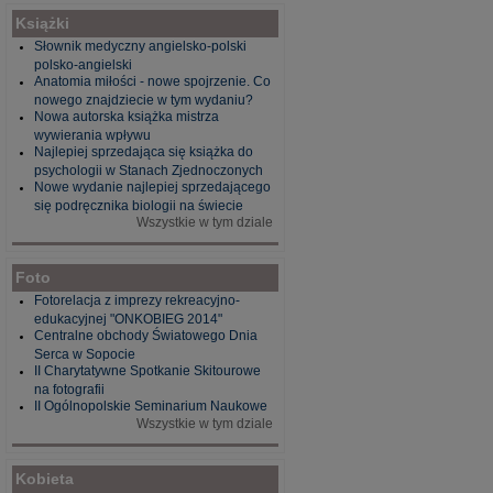
Książki
Słownik medyczny angielsko-polski
polsko-angielski
Anatomia miłości - nowe spojrzenie. Co
nowego znajdziecie w tym wydaniu?
Nowa autorska książka mistrza
wywierania wpływu
Najlepiej sprzedająca się książka do
psychologii w Stanach Zjednoczonych
Nowe wydanie najlepiej sprzedającego
się podręcznika biologii na świecie
Wszystkie w tym dziale
Foto
Fotorelacja z imprezy rekreacyjno-
edukacyjnej "ONKOBIEG 2014"
Centralne obchody Światowego Dnia
Serca w Sopocie
II Charytatywne Spotkanie Skitourowe
na fotografii
II Ogólnopolskie Seminarium Naukowe
Wszystkie w tym dziale
Kobieta