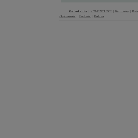
Poczekalnia
|
KOMENTARZE
|
Rozmowy
|
Ksią
Ogłoszenia
|
Kuchnia
|
Kultura