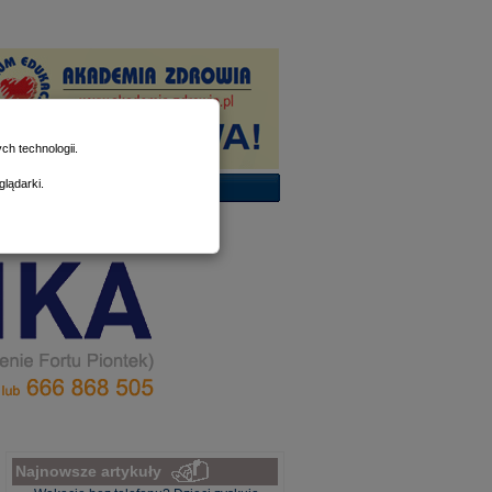
h technologii.
lądarki.
Najnowsze artykuły