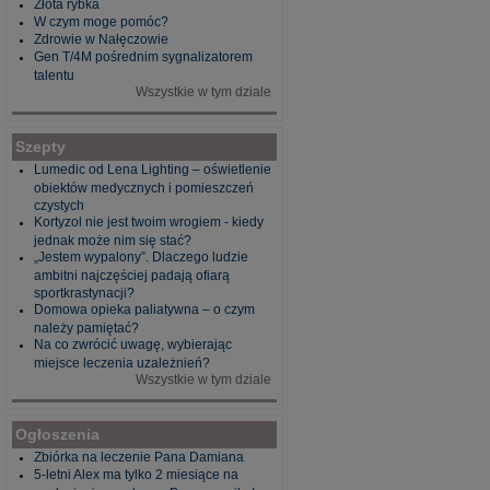
Złota rybka
W czym moge pomóc?
Zdrowie w Nałęczowie
Gen T/4M pośrednim sygnalizatorem
talentu
Wszystkie w tym dziale
Szepty
Lumedic od Lena Lighting – oświetlenie
obiektów medycznych i pomieszczeń
czystych
Kortyzol nie jest twoim wrogiem - kiedy
jednak może nim się stać?
„Jestem wypalony”. Dlaczego ludzie
ambitni najczęściej padają ofiarą
sportkrastynacji?
Domowa opieka paliatywna – o czym
należy pamiętać?
Na co zwrócić uwagę, wybierając
miejsce leczenia uzależnień?
Wszystkie w tym dziale
Ogłoszenia
Zbiórka na leczenie Pana Damiana
5-letni Alex ma tylko 2 miesiące na