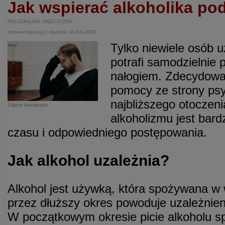
Jak wspierać alkoholika pod
POCZEKALNIA. MĘŻCZYZNA
zdrowemiasto.pl | dodane 31-03-2023
Tylko niewiele osób u
potrafi samodzielnie 
nałogiem. Zdecydowa
pomocy ze strony psy
najbliższego otoczen
Zdjęcie ilustracyjne
alkoholizmu jest bar
czasu i odpowiedniego postępowania.
Jak alkohol uzależnia?
Alkohol jest używką, która spożywana w w
przez dłuższy okres powoduje uzależnieni
W początkowym okresie picie alkoholu s