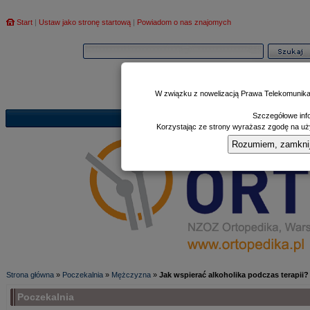
Start
|
Ustaw jako stronę startową
|
Powiadom o nas znajomych
W związku z nowelizacją Prawa Telekomunika
Szczegółowe info
Informator
Poczekalnia
Zd
|
|
Korzystając ze strony wyrażasz zgodę na uży
Rozumiem, zamknij i
Strona główna
»
Poczekalnia
»
Mężczyzna
»
Jak wspierać alkoholika podczas terapii?
Poczekalnia