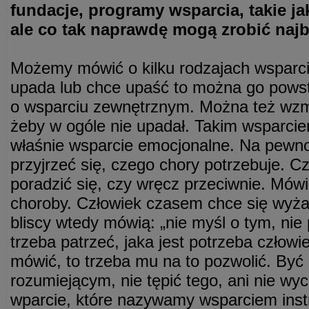
fundacje, programy wsparcia, takie ja
ale co tak naprawdę mogą zrobić najb
Możemy mówić o kilku rodzajach wsparci
upada lub chce upaść to można go pow
o wsparciu zewnętrznym. Można też wzm
żeby w ogóle nie upadał. Takim wsparci
właśnie wsparcie emocjonalne. Na pewno
przyjrzeć się, czego chory potrzebuje. 
poradzić się, czy wręcz przeciwnie. Mów
choroby. Człowiek czasem chce się wyżal
bliscy wtedy mówią: „nie myśl o tym, nie p
trzeba patrzeć, jaka jest potrzeba człowi
mówić, to trzeba mu na to pozwolić. Być
rozumiejącym, nie tępić tego, ani nie wy
wparcie, które nazywamy wsparciem inst