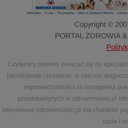
Informator
|
O nas
|
Poczekalnia
|
Seks w Zdrowym Mieście
|
Zdrowy
Copyright © 20
PORTAL ZDROWIA &
Polity
Czytelnicy powinni zwracać się do specjal
jakimkolwiek chorobom, w celu ich diagnozo
odpowiedzialności za następstwa pra
przedstawionych w zdrowemiasto.pl infor
internetowa zdrowemiasto.pl ma charakter po
bada i o