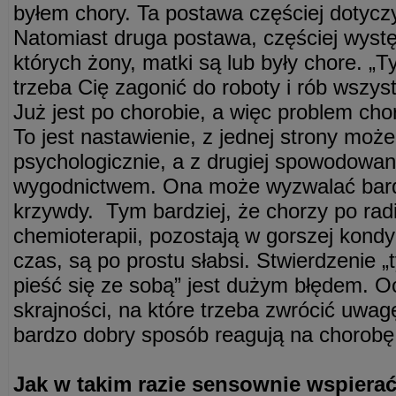
byłem chory. Ta postawa częściej dotyczy
Natomiast druga postawa, częściej wyst
których żony, matki są lub były chore. „T
trzeba Cię zagonić do roboty i rób wszyst
Już jest po chorobie, a więc problem chor
To jest nastawienie, z jednej strony moż
psychologicznie, a z drugiej spowodow
wygodnictwem. Ona może wyzwalać bardz
krzywdy. Tym bardziej, że chorzy po radi
chemioterapii, pozostają w gorszej kondyc
czas, są po prostu słabsi. Stwierdzenie „t
pieść się ze sobą” jest dużym błędem. O
skrajności, na które trzeba zwrócić uwag
bardzo dobry sposób reagują na chorobę 
Jak w takim razie sensownie wspiera