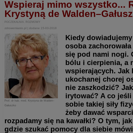
Wspieraj mimo wszystko... 
Krystyną de Walden–Gałus
POCZEKALNIA. ROZMOWY
zdrowemiasto.pl | dodane 15-03-2018
Kiedy dowiadujemy 
osoba zachorowała 
się pod nami nogi.
bólu i cierpienia, a
wspierających. Jak 
ukochanej chorej o
nie zaszkodzić? Jak 
irytować? A co jeśl
Prof. dr hab. med. Krystyna de Walden–
sobie takiej siły fiz
Gałuszko
żeby dawać wsparci
rozpadamy się na kawałki? O tym, jak 
gdzie szukać pomocy dla siebie mówi 