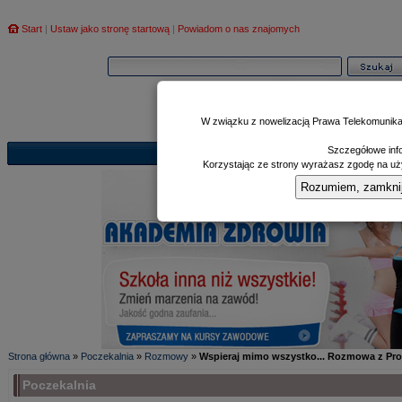
Start
|
Ustaw jako stronę startową
|
Powiadom o nas znajomych
W związku z nowelizacją Prawa Telekomunika
Szczegółowe info
Informator
Poczekalnia
Zd
|
|
Korzystając ze strony wyrażasz zgodę na uży
Rozumiem, zamknij i
Strona główna
»
Poczekalnia
»
Rozmowy
»
Wspieraj mimo wszystko... Rozmowa z Pro
Poczekalnia