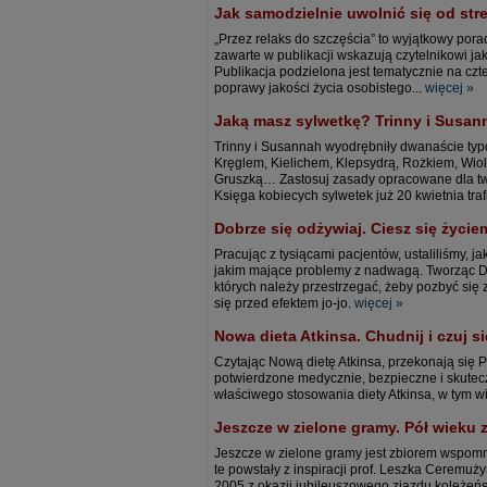
Jak samodzielnie uwolnić się od stre
„Przez relaks do szczęścia” to wyjątkowy pora
zawarte w publikacji wskazują czytelnikowi jak
Publikacja podzielona jest tematycznie na czt
poprawy jakości życia osobistego...
więcej »
Jaką masz sylwetkę? Trinny i Susan
Trinny i Susannah wyodrębniły dwanaście typó
Kręglem, Kielichem, Klepsydrą, Rożkiem, Wi
Gruszką… Zastosuj zasady opracowane dla twoj
Księga kobiecych sylwetek już 20 kwietnia tra
Dobrze się odżywiaj. Ciesz się życie
Pracując z tysiącami pacjentów, ustaliliśmy
jakim mające problemy z nadwagą. Tworząc Die
których należy przestrzegać, żeby pozbyć się 
się przed efektem jo-jo.
więcej »
Nowa dieta Atkinsa. Chudnij i czuj si
Czytając Nową dietę Atkinsa, przekonają się 
potwierdzone medycznie, bezpieczne i skutecz
właściwego stosowania diety Atkinsa, w tym w
Jeszcze w zielone gramy. Pół wieku
Jeszcze w zielone gramy jest zbiorem wspomni
te powstały z inspiracji prof. Leszka Ceremu
2005 z okazji jubileuszowego zjazdu koleżeńs