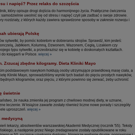
su i napięć? Przez relaks do szczęścia
dnik, który opisuje drogi dojścia do harmonijnego życia. Praktyczne ćwiczenia
 samodzielnie uwolnić się od stresu i napięć czyli jak zadbać o swoje zdrowie.
ery rozdziały, z których każdy zawiera sprawdzone sposoby w zakresie rozwoju i
nah ubierają Polskę
w sylwetki, by pomóc kobietom w dobieraniu strojów. Sprawdź, kim jesteś:
olonczelą, Jabłkiem, Kolumną, Dzwonem, Wazonem, Cegłą, Lizakiem czy
ego typu sylwetki, a przeobrazisz się w kobietę o doskonałych kształtach.
fi do księgarń w Polsce.
więcej »
m. Zrzucaj zbędne kilogramy. Dieta Kliniki Mayo
, jakim podstawowym nawykom hołdują osoby utrzymujące prawidłową masę ciała, a
tę Kliniki Mayo, sprowadziliśmy wyniki tych badań do pięciu prostych nawyków,
zbędnych kilogramów, oraz pięciu, z którymi powinno się zerwać, żeby uchronić
ę świetnie
Państwo, że nauka zmieniła jej program z chwilowo modnej diety, w uznane,
ne leczenie. W książce zawarte zostały również liczne nowe porady i szczegóły
iele uproszczeń.
więcej »
 z medycyną
eń lekarzy, absolwentów warszawskiej Akademii Medycznej (rocznik '55). Teksty
żyńskiego, a następnie przez Niego zredagowane zostały opublikowane w roku
kiego w 50. rocznicę uzyskania dyplomu. Niniejsze wydanie drugie, poprawione i