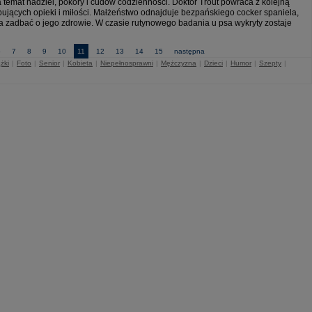
temat nadziei, pokory i cudów codzienności. Doktor Trout powraca z kolejną
ujących opieki i miłości. Małżeństwo odnajduje bezpańskiego cocker spaniela,
ia zadbać o jego zdrowie. W czasie rutynowego badania u psa wykryty zostaje
6
7
8
9
10
11
12
13
14
15
następna
żki
|
Foto
|
Senior
|
Kobieta
|
Niepełnosprawni
|
Mężczyzna
|
Dzieci
|
Humor
|
Szepty
|