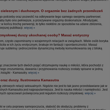
 cielesnym i duchowym. O orgazmie bez żadnych przemilczeń
jego potrzeby oraz pozwolić na odkrywanie tego samego swojemu partnerowi.
aby było ono pełniejsze, a przeżywane orgazmy doskonalsze. Afrodyzjaki,
w końcu trochę perwersji, to tylko niektóre ze sposobów na udane zbliżenia,
iejszej publikacji.
więcej »
i zmysłowej duszy ukochanej osoby? Masaż erotyczny
em, często zapominamy o wzajemnych relacjach w związkach. Wiele osób boryka
ciła w ich życiu erotycznym, brakuje im fantazji i spontaniczności. Masaż
oferuje subtelną i jednocześnie dynamiczną metodę komunikowania się z bliską
ząc znaczenie tych dwóch pojęć otrzymujemy naukę o miłości, która pochodzi z
mnego zrozumienia, dawania i przyjmowania rozkoszy zostały spisane w jedną
ś książki - Kamasutry.
więcej »
 oraz duszy. Ilustrowana Kamasutra
 zdrowych relacji seksualnych. Nigdzie nie jest to tak jasno przedstawiane jak w
órych Kamasutra jest najpopularniejsza. Jest to nauka miłości i namiętności. Jest
znanych opracowań poświęcona jest regułom rozkoszy zmysłowej.
więcej »
i w celu poprawy samopoczucia, słabość do słodyczy, problemy z