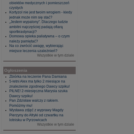
obiektów medycznych i pomieszczeń
czystych
Kortyzol nie jest twoim wrogiem - kiedy
jednak może nim się stać?
„Jestem wypalony”. Dlaczego ludzie
ambitni najczęściej padają ofiarą
sportkrastynacji?
Domowa opieka paliatywna – o czym
należy pamiętać?
Na co zwrócić uwagę, wybierając
miejsce leczenia uzależnień?
Wszystkie w tym dziale
Ogłoszenia
Zbiórka na leczenie Pana Damiana
5-letni Alex ma tylko 2 miesiące na
znalezienie zgodnego Dawcy szpiku!
PILNE! 2-miesięczna Marysia szuka
Dawcy szpiku!
Pan Zdzisław walczy z rakiem.
Pomóżmy mu!
Wystawa zdjęć z wyprawy Magdy
Pierzyny do Afryki od czwartku na
lotnisku w Pyrzowicach
Wszystkie w tym dziale