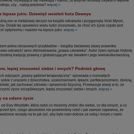
iłków, rozwijająca się nadwaga i otyłość, to jedynie rezultaty zwykłych błędów
roju, czy... nałóg jedzenia?
więcej »
a lepsze jutro. Dziewięć wcieleń kota Deweya
źną noc w metalowej skrzyni na książki odnalazła i przygarnęła Vicki Myron,
e. Dzięki tej opowieści wielu ludzi zrozumiało, że choć ich życie często jest
cić optymizmu i nadziei na lepsze jutro.
więcej »
azem pełna obrazowych przykładów – książka światowej sławy prawnika
owo odnaleźć sens sformułowania „prawa człowieka”. Autor żywo opisuje historię
chodnią tradycję prawną z globalizującym się światem i jego wielokulturowością.
ym, lepiej zrozumieć siebie i innych? Podnieś głowę
ch edycjach „pisany gabinet terapeutyczny”: opowiada o rozmaitych
ić sobie z urazami z dzieciństwa, uzależnieniami, lękami, perfekcjonizmem, złością,
azówki, jak zachować zdrowie i sprawność fizyczną. Przekazuje wiarę w to, że
czynić życie szczęśliwszym, lepiej zrozumieć siebie i innych.
więcej »
y na udane życie
i od Ewy Woydyłło, która radzi co możemy zrobić dla siebie, co dla innych, a co
 przed tym, czego absolutnie nie powinniśmy robić i jak zawsze zapewnia, że
awdzone recepty na to jak żyć, aby było nam dobrze ze sobą i innym z nami.