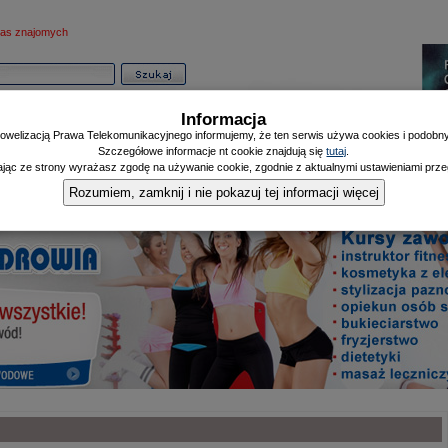
as znajomych
Informacja
owelizacją Prawa Telekomunikacyjnego informujemy, że ten serwis używa cookies i podobnyc
Szczegółowe informacje nt cookie znajdują się
tutaj
.
ając ze strony wyrażasz zgodę na używanie cookie, zgodnie z aktualnymi ustawieniami przeg
Informator
Poczekalnia
Zdrowy Mieszczanin
Doniesienia Listonosza
|
|
|
Rozumiem, zamknij i nie pokazuj tej informacji więcej