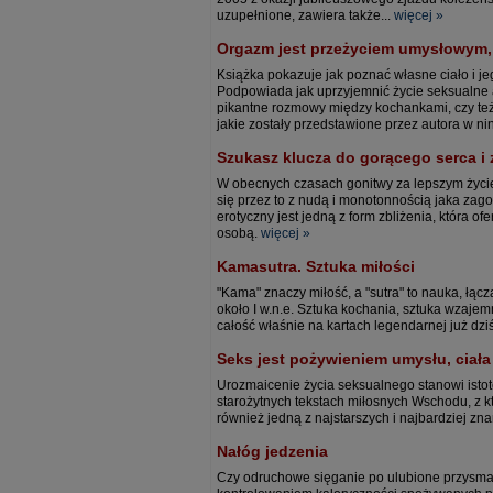
uzupełnione, zawiera także...
więcej »
Orgazm jest przeżyciem umysłowym,
Książka pokazuje jak poznać własne ciało i 
Podpowiada jak uprzyjemnić życie seksualne 
pikantne rozmowy między kochankami, czy też 
jakie zostały przedstawione przez autora w nin
Szukasz klucza do gorącego serca 
W obecnych czasach gonitwy za lepszym życi
się przez to z nudą i monotonnością jaka zagoś
erotyczny jest jedną z form zbliżenia, która 
osobą.
więcej »
Kamasutra. Sztuka miłości
"Kama" znaczy miłość, a "sutra" to nauka, łąc
około I w.n.e. Sztuka kochania, sztuka wzaje
całość właśnie na kartach legendarnej już dzi
Seks jest pożywieniem umysłu, ciała
Urozmaicenie życia seksualnego stanowi istotę
starożytnych tekstach miłosnych Wschodu, z kt
również jedną z najstarszych i najbardziej 
Nałóg jedzenia
Czy odruchowe sięganie po ulubione przysmak