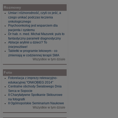
Rozmowy
Umiar i różnorodność, czyli co jeść, a
czego unikać podczas leczenia
onkologicznego
Psychoonkolog jest wsparciem dla
pacjenta i systemu
Dr hab. n. med. Michał Mazurek: puls to
fantastyczny parametr diagnostyczny
Ablacje arytmii u dzieci? To
(nie)możliwe!
Tabletki w programie lekowym - co
zmieniają w codziennej terapii SMA
Wszystkie w tym dziale
Foto
Fotorelacja z imprezy rekreacyjno-
edukacyjnej "ONKOBIEG 2014"
Centralne obchody Światowego Dnia
Serca w Sopocie
II Charytatywne Spotkanie Skitourowe
na fotografii
II Ogólnopolskie Seminarium Naukowe
Wszystkie w tym dziale