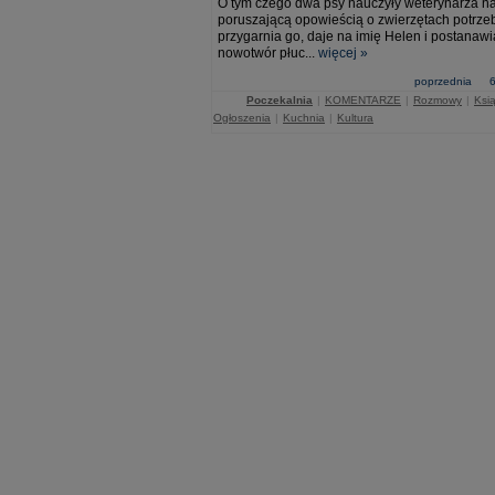
O tym czego dwa psy nauczyły weterynarza na 
poruszającą opowieścią o zwierzętach potrzeb
przygarnia go, daje na imię Helen i postanaw
nowotwór płuc...
więcej »
poprzednia
Poczekalnia
|
KOMENTARZE
|
Rozmowy
|
Ksią
Ogłoszenia
|
Kuchnia
|
Kultura