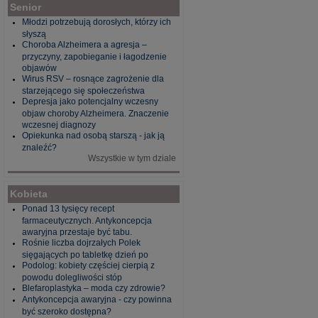
Senior
Młodzi potrzebują dorosłych, którzy ich
słyszą
Choroba Alzheimera a agresja –
przyczyny, zapobieganie i łagodzenie
objawów
Wirus RSV – rosnące zagrożenie dla
starzejącego się społeczeństwa
Depresja jako potencjalny wczesny
objaw choroby Alzheimera. Znaczenie
wczesnej diagnozy
Opiekunka nad osobą starszą - jak ją
znaleźć?
Wszystkie w tym dziale
Kobieta
Ponad 13 tysięcy recept
farmaceutycznych. Antykoncepcja
awaryjna przestaje być tabu.
Rośnie liczba dojrzałych Polek
sięgających po tabletkę dzień po
Podolog: kobiety częściej cierpią z
powodu dolegliwości stóp
Blefaroplastyka – moda czy zdrowie?
Antykoncepcja awaryjna - czy powinna
być szeroko dostępna?