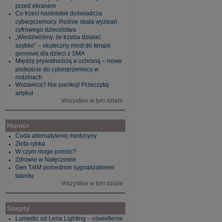
przed ekranem
Co trzeci nastolatek doświadcza
cyberprzemocy. Rośnie skala wyzwań
cyfrowego dzieciństwa
„Wiedzieliśmy, że trzeba działać
szybko” – skuteczny most do terapii
genowej dla dzieci z SMA
Między prywatnością a ochroną – nowe
podejście do cyberprzemocy w
rodzinach
Wszawica? Nie panikuj! Przeczytaj
artykuł
Wszystkie w tym dziale
Humor
Cuda alternatywnej medycyny
Złota rybka
W czym moge pomóc?
Zdrowie w Nałęczowie
Gen T/4M pośrednim sygnalizatorem
talentu
Wszystkie w tym dziale
Szepty
Lumedic od Lena Lighting – oświetlenie