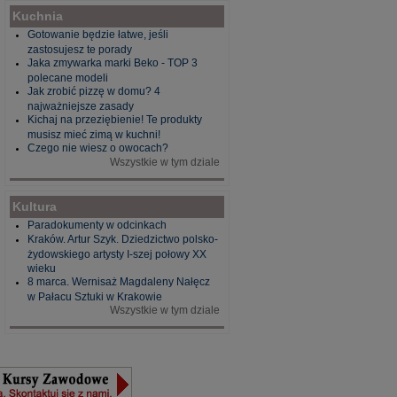
Kuchnia
Gotowanie będzie łatwe, jeśli
zastosujesz te porady
Jaka zmywarka marki Beko - TOP 3
polecane modeli
Jak zrobić pizzę w domu? 4
najważniejsze zasady
Kichaj na przeziębienie! Te produkty
musisz mieć zimą w kuchni!
Czego nie wiesz o owocach?
Wszystkie w tym dziale
Kultura
Paradokumenty w odcinkach
Kraków. Artur Szyk. Dziedzictwo polsko-
żydowskiego artysty I-szej połowy XX
wieku
8 marca. Wernisaż Magdaleny Nałęcz
w Pałacu Sztuki w Krakowie
Wszystkie w tym dziale