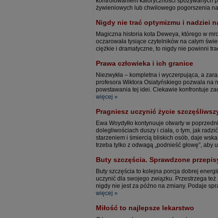
kontrolowaniem kaloryczności spożywanych pos
żywieniowych lub chwilowego pogorszenia nast
Nigdy nie trać optymizmu i nadziei n
Magiczna historia kota Deweya, którego w mro
oczarowała tysiące czytelników na całym świeci
ciężkie i dramatyczne, to nigdy nie powinni tra
Prawa człowieka i ich granice
Niezwykła – kompletna i wyczerpująca, a zar
profesora Wiktora Osiatyńskiego pozwala na n
powstawania tej idei. Ciekawie konfrontuje za
więcej »
Pragniesz uczynić życie szczęśliwsz
Ewa Woydyłło kontynuuje otwarty w poprzedni
dolegliwościach duszy i ciała, o tym, jak radz
starzeniem i śmiercią bliskich osób, daje wsk
trzeba tylko z odwagą „podnieść głowę”, aby u
Buty szczęścia. Sprawdzone przepis
Buty szczęścia to kolejna porcja dobrej energi
uczynić dla swojego związku. Przestrzega też
nigdy nie jest za późno na zmiany. Podaje spr
więcej »
Miłość to najlepsze lekarstwo