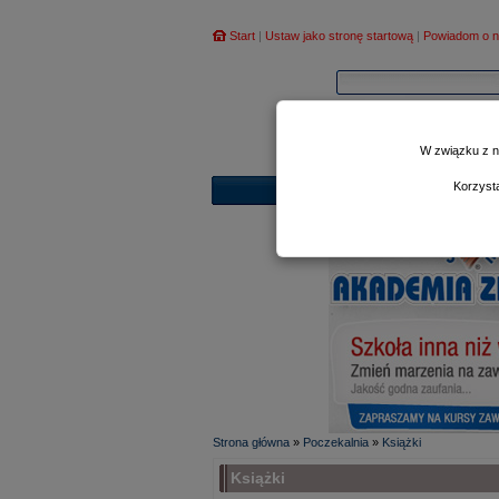
Start
|
Ustaw jako stronę startową
|
Powiadom o n
W związku z n
Korzyst
Strona główna
»
Poczekalnia
»
Książki
Książki