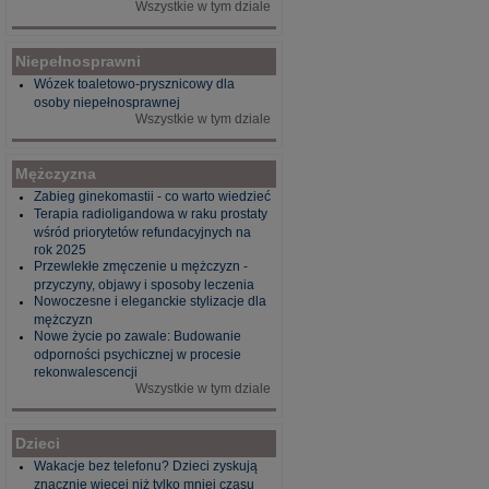
Wszystkie w tym dziale
Niepełnosprawni
Wózek toaletowo-prysznicowy dla
osoby niepełnosprawnej
Wszystkie w tym dziale
Mężczyzna
Zabieg ginekomastii - co warto wiedzieć
Terapia radioligandowa w raku prostaty
wśród priorytetów refundacyjnych na
rok 2025
Przewlekłe zmęczenie u mężczyzn -
przyczyny, objawy i sposoby leczenia
Nowoczesne i eleganckie stylizacje dla
mężczyzn
Nowe życie po zawale: Budowanie
odporności psychicznej w procesie
rekonwalescencji
Wszystkie w tym dziale
Dzieci
Wakacje bez telefonu? Dzieci zyskują
znacznie więcej niż tylko mniej czasu