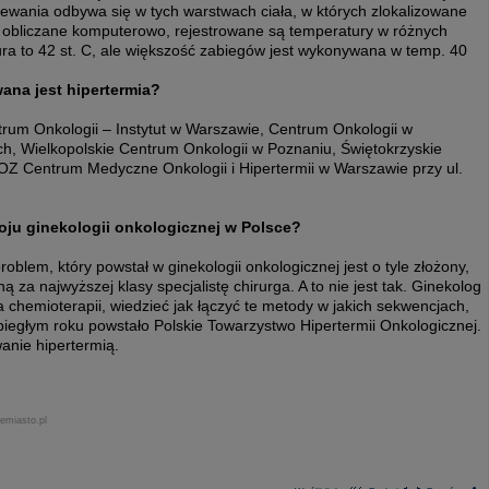
ewania odbywa się w tych warstwach ciała, w których zlokalizowane
 obliczane komputerowo, rejestrowane są temperatury w różnych
ra to 42 st. C, ale większość zabiegów jest wykonywana w temp. 40
ana jest hipertermia?
ntrum Onkologii – Instytut w Warszawie, Centrum Onkologii w
ch, Wielkopolskie Centrum Onkologii w Poznaniu, Świętokrzyskie
OZ Centrum Medyczne Onkologii i Hipertermii w Warszawie przy ul.
oju ginekologii onkologicznej w Polsce?
blem, który powstał w ginekologii onkologicznej jest o tyle złożony,
 za najwyższej klasy specjalistę chirurga. A to nie jest tak. Ginekolog
a chemioterapii, wiedzieć jak łączyć te metody w jakich sekwencjach,
biegłym roku powstało Polskie Towarzystwo Hipertermii Onkologicznej.
wanie hipertermią.
emiasto.pl