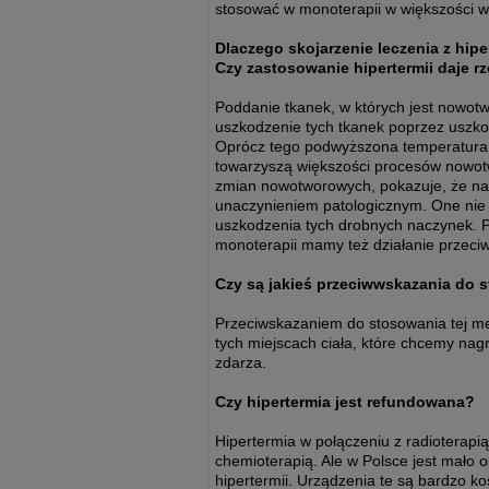
stosować w monoterapii w większości 
Dlaczego skojarzenie leczenia z hipe
Czy zastosowanie hipertermii daje r
Poddanie tkanek, w których jest nowot
uszkodzenie tych tkanek poprzez uszko
Oprócz tego podwyższona temperatura j
towarzyszą większości procesów nowot
zmian nowotworowych, pokazuje, że na
unaczynieniem patologicznym. One nie
uszkodzenia tych drobnych naczynek. P
monoterapii mamy też działanie przeci
Czy są jakieś przeciwwskazania do s
Przeciwskazaniem do stosowania tej me
tych miejscach ciała, które chcemy nag
zdarza.
Czy hipertermia jest refundowana?
Hipertermia w połączeniu z radioterapi
chemioterapią. Ale w Polsce jest mało
hipertermii. Urządzenia te są bardzo ko