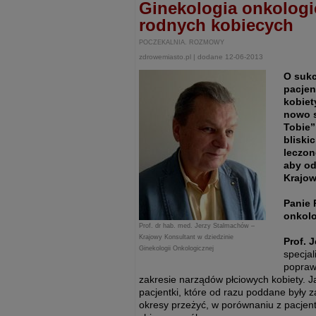
Ginekologia onkologi
rodnych kobiecych
POCZEKALNIA. ROZMOWY
zdrowemiasto.pl | dodane 12-06-2013
O sukc
pacjen
kobie
nowo s
Tobie”
bliski
leczon
aby od
Krajow
Panie 
onkol
Prof. dr hab. med. Jerzy Stalmachów –
Krajowy Konsultant w dziedzinie
Prof. 
Ginekologii Onkologicznej
specjal
popraw
zakresie narządów płciowych kobiety.
pacjentki, które od razu poddane były 
okresy przeżyć, w porównaniu z pacjent