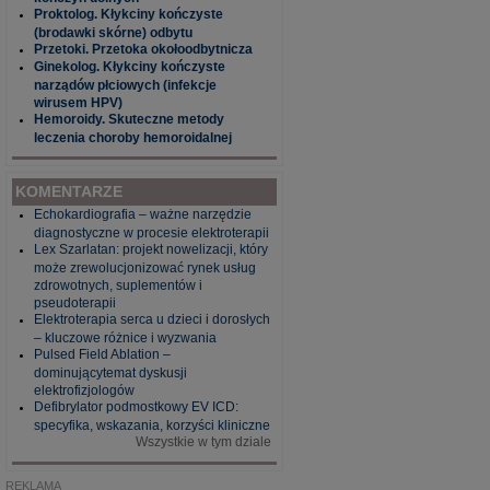
Proktolog. Kłykciny kończyste
(brodawki skórne) odbytu
Przetoki. Przetoka okołoodbytnicza
Ginekolog. Kłykciny kończyste
narządów płciowych (infekcje
wirusem HPV)
Hemoroidy. Skuteczne metody
leczenia choroby hemoroidalnej
KOMENTARZE
Echokardiografia – ważne narzędzie
diagnostyczne w procesie elektroterapii
Lex Szarlatan: projekt nowelizacji, który
może zrewolucjonizować rynek usług
zdrowotnych, suplementów i
pseudoterapii
Elektroterapia serca u dzieci i dorosłych
– kluczowe różnice i wyzwania
Pulsed Field Ablation –
dominującytemat dyskusji
elektrofizjologów
Defibrylator podmostkowy EV ICD:
specyfika, wskazania, korzyści kliniczne
Wszystkie w tym dziale
REKLAMA