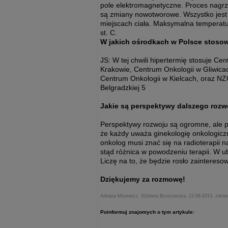
pole elektromagnetyczne. Proces nagrz
są zmiany nowotworowe. Wszystko jest
miejscach ciała. Maksymalna temperatu
st. C.
W jakich ośrodkach w Polsce stosow
JS: W tej chwili hipertermię stosuje Ce
Krakowie, Centrum Onkologii w Gliwica
Centrum Onkologii w Kielcach, oraz NZ
Belgradzkiej 5
Jakie są perspektywy dalszego rozw
Perspektywy rozwoju są ogromne, ale pro
że każdy uważa ginekologię onkologiczną
onkolog musi znać się na radioterapii n
stąd różnica w powodzeniu terapii. W u
Liczę na to, że będzie rosło zaintereso
Dziękujemy za rozmowę!
Adriana Misiewicz, Elżbieta Brzozowska, 12-06-2013, zdrow
Poinformuj znajomych o tym artykule: