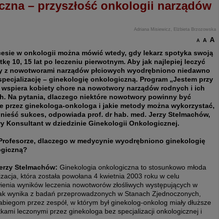
czna – przyszłość onkologii narządów
Adriana Misiewicz, Elżbieta Brzozowska
A
A
A
esie w onkologii można mówić wtedy, gdy lekarz spotyka swoją
tkę 10, 15 lat po leczeniu pierwotnym. Aby jak najlepiej leczyć
ty z nowotworami narządów płciowych wyodrębniono niedawno
pecjalizację – ginekologię onkologiczną. Program „Jestem przy
 wspiera kobiety chore na nowotwory narządów rodnych i ich
ch. Na pytania, dlaczego niektóre nowotwory powinny być
e przez ginekologa-onkologa i jakie metody można wykorzystać,
nieść sukces, odpowiada prof. dr hab. med. Jerzy Stelmachów,
y Konsultant w dziedzinie Ginekologii Onkologicznej.
Profesorze, dlaczego w medycynie wyodrębniono ginekologię
ogiczną?
Jerzy Stelmachów:
Ginekologia onkologiczna to stosunkowo młoda
izacja, która została powołana 4 kwietnia 2003 roku w celu
ienia wyników leczenia nowotworów złośliwych występujących w
 Jak wynika z badań przeprowadzonych w Stanach Zjednoczonych,
zabiegom przez zespół, w którym był ginekolog-onkolog miały dłuższe
kami leczonymi przez ginekologa bez specjalizacji onkologicznej i