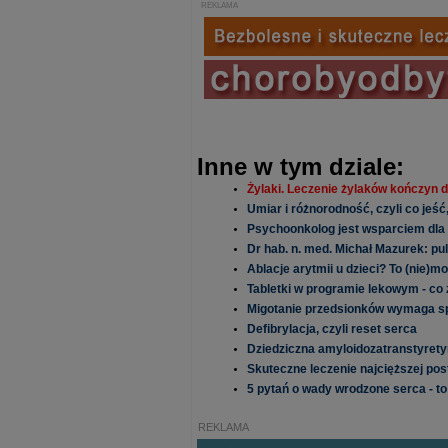
REKLAMA
Inne w tym dziale:
Żylaki. Leczenie żylaków kończyn d
Umiar i różnorodność, czyli co jeś
Psychoonkolog jest wsparciem dla 
Dr hab. n. med. Michał Mazurek: pu
Ablacje arytmii u dzieci? To (nie)mo
Tabletki w programie lekowym - co 
Migotanie przedsionków wymaga spe
Defibrylacja, czyli reset serca
Dziedziczna amyloidozatranstyretyn
Skuteczne leczenie najcięższej pos
5 pytań o wady wrodzone serca - to
REKLAMA