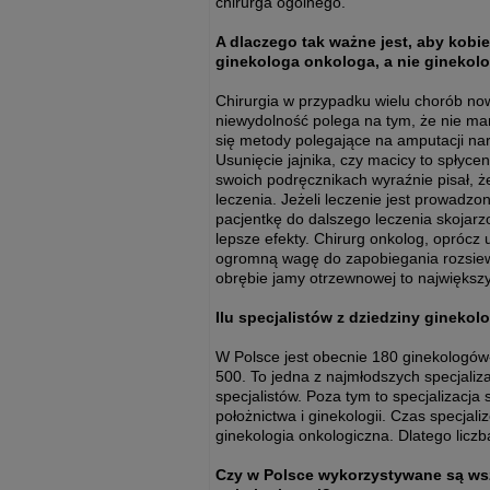
chirurga ogólnego.
A dlaczego tak ważne jest, aby kob
ginekologa onkologa, a nie ginekolo
Chirurgia w przypadku wielu chorób n
niewydolność polega na tym, że nie mam
się metody polegające na amputacji na
Usunięcie jajnika, czy macicy to spłyc
swoich podręcznikach wyraźnie pisał,
leczenia. Jeżeli leczenie jest prowadz
pacjentkę do dalszego leczenia skojarzo
lepsze efekty. Chirurg onkolog, oprócz
ogromną wagę do zapobiegania rozsiewo
obrębie jamy otrzewnowej to największy
Ilu specjalistów z dziedziny gineko
W Polsce jest obecnie 180 ginekologów
500. To jedna z najmłodszych specjaliza
specjalistów. Poza tym to specjalizacja
położnictwa i ginekologii. Czas specjaliz
ginekologia onkologiczna. Dlatego licz
Czy w Polsce wykorzystywane są wszy