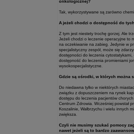
onkologicznej?
Tak, wykorzystywane są zarówno chemiote
A jeżeli chodzi o dostępność do tyc
Z tym jest niestety trochę gorzej. Ale t
Jeżeli chodzi o leczenie operacyjne to
na oczekiwanie na zabieg. Jedynie w p
specjalistyczny zespół, może się zdarz
dostępności do leczenia cytostatykami, 
dostępność do leczenia promieniami joniz
wysokospecjalistyczne.
Gdzie są ośrodki, w których można s
Do niedawna tylko w niektórych miastac
związku z dopuszczeniem na rynek kapit
dostępu do leczenia pacjentów chorych
Centrum Zdrowia. Wcześniej powstał pr
Koszalinie, Wałbrzychu i wielu innych
zwiększa.
Czyli nie musimy szukać pomocy zagr
nawet jeżeli są to bardzo zaawanso