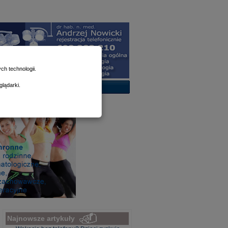
h technologii.
lądarki.
Najnowsze artykuły