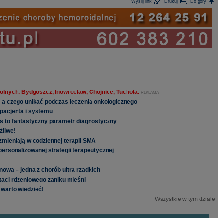
Wyślij link
Drukuj
Do góry
------------
olnych. Bydgoszcz, Inowrocław, Chojnice, Tuchola.
REKLAMA
ć, a czego unikać podczas leczenia onkologicznego
pacjenta i systemu
ls to fantastyczny parametr diagnostyczny
żliwe!
zmieniają w codziennej terapii SMA
rsonalizowanej strategii terapeutycznej
owa – jedna z chorób ultra rzadkich
taci rdzeniowego zaniku mięśni
 warto wiedzieć!
Wszystkie w tym dziale