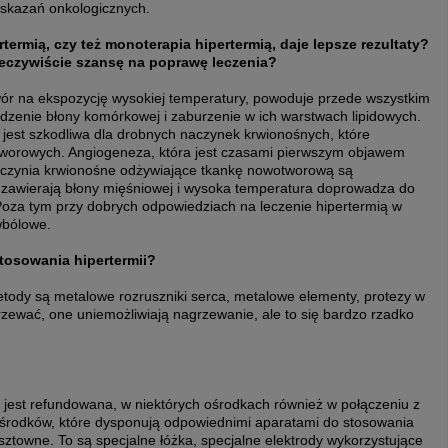
wskazań onkologicznych.
rtermią, czy też monoterapia hipertermią, daje lepsze rezultaty?
zeczywiście szansę na poprawę leczenia?
wór na ekspozycję wysokiej temperatury, powoduje przede wszystkim
dzenie błony komórkowej i zaburzenie w ich warstwach lipidowych.
est szkodliwa dla drobnych naczynek krwionośnych, które
worowych. Angiogeneza, która jest czasami pierwszym objawem
czynia krwionośne odżywiające tkankę nowotworową są
 zawierają błony mięśniowej i wysoka temperatura doprowadza do
oza tym przy dobrych odpowiedziach na leczenie hipertermią w
wbólowe.
tosowania hipertermii?
tody są metalowe rozruszniki serca, metalowe elementy, protezy w
rzewać, one uniemożliwiają nagrzewanie, ale to się bardzo rzadko
ą jest refundowana, w niektórych ośrodkach również w połączeniu z
 ośrodków, które dysponują odpowiednimi aparatami do stosowania
sztowne. To są specjalne łóżka, specjalne elektrody wykorzystujące