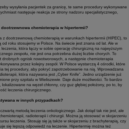
trzeby wysyłania pacjentek za granicę, te same procedury wykonywane
atychmiast następuje reakcja ze strony nadzoru specjalistycznego,
t dootrzewnowa chemioterapia w hipertermii?
na z dootrzewnową chemioterapią w warunkach hipertermii (HIPEC), to
d roku stosujemy w Polsce. Na świecie jest znana od lat. Ale w
leczenia, która łączy w sobie operację chirurgiczną na najwyższym
znego zespołu, nie jest ona potrzebna dużej liczbie chorych. To
t drobnych ognisk nowotworowych, a następnie chemioterapia
konywana przez kolejny zespół. W Polsce wystarczą 4 ośrodki, które
a tej procedury, aby pokryć zapotrzebowanie na nią. Wprowadzana
ioterapii, która nazywana jest „Cyber Knife”. Jedno urządzenie już
mione przy szpitalu w Wieliszewie. Daje duże możliwości. To bardzo
, lokalizowane na węzeł chłonny, czy guz głębiej położony, po to, by
ość leczenia chirurgicznego.
ystywana w innych przypadkach?
czwartą metodą leczenia onkologicznego. Jak dotąd tak nie jest, ale
hemioterapii, radioterapii i chirurgii. Można ją stosować w skojarzeniu
rsu leczenia. Stosuję się ją także w skojarzeniu z brachyterapią, czy
kuje się lepszą odpowiedź na leczenie. Hipertermię można też