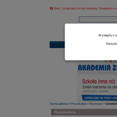
Start
|
Ustaw jako stronę startową
|
Powiadom o n
W związku z n
Korzyst
Strona główna
»
Poczekalnia
»
Rozmowy
»
Ginekol
Poczekalnia