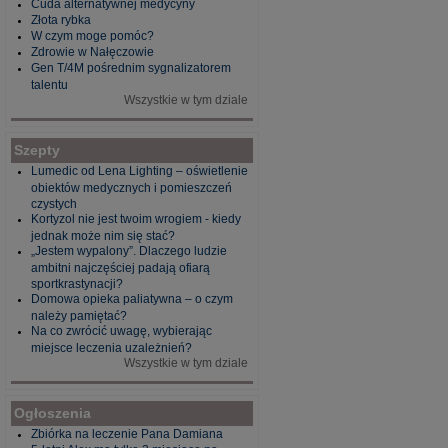
Cuda alternatywnej medycyny
Złota rybka
W czym moge pomóc?
Zdrowie w Nałęczowie
Gen T/4M pośrednim sygnalizatorem
talentu
Wszystkie w tym dziale
Szepty
Lumedic od Lena Lighting – oświetlenie
obiektów medycznych i pomieszczeń
czystych
Kortyzol nie jest twoim wrogiem - kiedy
jednak może nim się stać?
„Jestem wypalony”. Dlaczego ludzie
ambitni najczęściej padają ofiarą
sportkrastynacji?
Domowa opieka paliatywna – o czym
należy pamiętać?
Na co zwrócić uwagę, wybierając
miejsce leczenia uzależnień?
Wszystkie w tym dziale
Ogłoszenia
Zbiórka na leczenie Pana Damiana