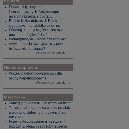
Kobieta
Ponad 13 tysięcy recept
farmaceutycznych. Antykoncepcja
awaryjna przestaje być tabu.
Rośnie liczba dojrzałych Polek
sięgających po tabletkę dzień po
Podolog: kobiety częściej cierpią z
powodu dolegliwości stóp
Blefaroplastyka – moda czy zdrowie?
Antykoncepcja awaryjna - czy powinna
być szeroko dostępna?
Wszystkie w tym dziale
Niepełnosprawni
Wózek toaletowo-prysznicowy dla
osoby niepełnosprawnej
Wszystkie w tym dziale
Mężczyzna
Zabieg ginekomastii - co warto wiedzieć
Terapia radioligandowa w raku prostaty
wśród priorytetów refundacyjnych na
rok 2025
Przewlekłe zmęczenie u mężczyzn -
przyczyny, objawy i sposoby leczenia