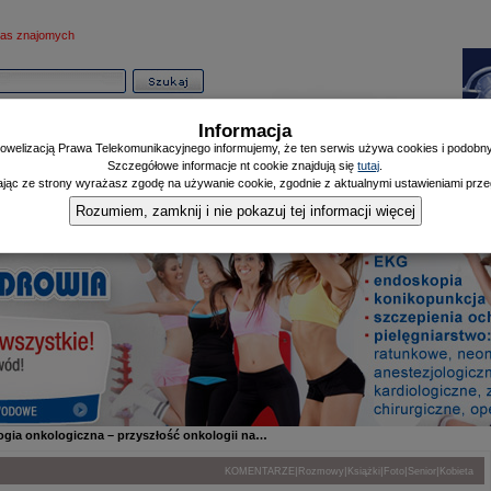
as znajomych
Informacja
owelizacją Prawa Telekomunikacyjnego informujemy, że ten serwis używa cookies i podobnyc
Szczegółowe informacje nt cookie znajdują się
tutaj
.
ając ze strony wyrażasz zgodę na używanie cookie, zgodnie z aktualnymi ustawieniami przeg
Informator
Poczekalnia
Zdrowy Mieszczanin
Doniesienia Listonosza
|
|
|
Rozumiem, zamknij i nie pokazuj tej informacji więcej
ogia onkologiczna – przyszłość onkologii na…
|
|
|
|
|
KOMENTARZE
Rozmowy
Książki
Foto
Senior
Kobieta