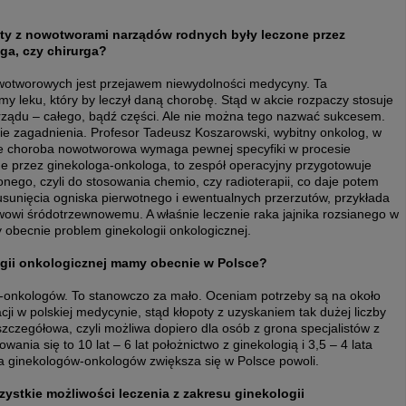
iety z nowotworami narządów rodnych były leczone przez
ga, czy chirurga?
owotworowych jest przejawem niewydolności medycyny. Ta
y leku, który by leczył daną chorobę. Stąd w akcie rozpaczy stosuje
rządu – całego, bądź części. Ale nie można tego nazwać sukcesem.
enie zagadnienia. Profesor Tadeusz Koszarowski, wybitny onkolog, w
 że choroba nowotworowa wymaga pewnej specyfiki w procesie
one przez ginekologa-onkologa, to zespół operacyjny przygotowuje
nego, czyli do stosowania chemio, czy radioterapii, co daje potem
 usunięcia ogniska pierwotnego i ewentualnych przerzutów, przykłada
wi śródotrzewnowemu. A właśnie leczenie raka jajnika rozsianego w
 obecnie problem ginekologii onkologicznej.
logii onkologicznej mamy obecnie w Polsce?
-onkologów. To stanowczo za mało. Oceniam potrzeby są na około
cji w polskiej medycynie, stąd kłopoty z uzyskaniem tak dużej liczby
 szczegółowa, czyli możliwa dopiero dla osób z grona specjalistów z
owania się to 10 lat – 6 lat położnictwo z ginekologią i 3,5 – 4 lata
ba ginekologów-onkologów zwiększa się w Polsce powoli.
stkie możliwości leczenia z zakresu ginekologii