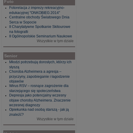
Foto
Fotorelacja z imprezy rekreacyjno-
edukacyjnej "ONKOBIEG 2014"
Centralne obchody Światowego Dnia
Serca w Sopocie
II Charytatywne Spotkanie Skitourowe
na fotografii
II Ogólnopolskie Seminarium Naukowe
Wszystkie w tym dziale
Senior
Młodzi potrzebują dorosłych, którzy ich
słyszą
Choroba Alzheimera a agresja –
przyczyny, zapobieganie i łagodzenie
objawów
Wirus RSV – rosnące zagrożenie dla
starzejącego się społeczeństwa
Depresja jako potencjalny wczesny
objaw choroby Alzheimera. Znaczenie
wczesnej diagnozy
Opiekunka nad osobą starszą - jak ją
znaleźć?
Wszystkie w tym dziale