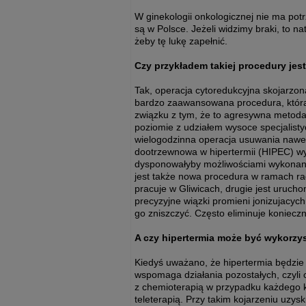
W ginekologii onkologicznej nie ma po
są w Polsce. Jeżeli widzimy braki, to n
żeby tę lukę zapełnić.
Czy przykładem takiej procedury jes
Tak, operacja cytoredukcyjna skojarzo
bardzo zaawansowana procedura, którą o
związku z tym, że to agresywna metoda 
poziomie z udziałem wysoce specjalistyc
wielogodzinna operacja usuwania nawe
dootrzewnowa w hipertermii (HIPEC) wy
dysponowałyby możliwościami wykonani
jest także nowa procedura w ramach rad
pracuje w Gliwicach, drugie jest urucho
precyzyjne wiązki promieni jonizujacych
go zniszczyć. Często eliminuje konieczn
A czy hipertermia może być wykorz
Kiedyś uważano, że hipertermia będzie 
wspomaga działania pozostałych, czyli c
z chemioterapią w przypadku każdego ku
teleterapią. Przy takim kojarzeniu uzys