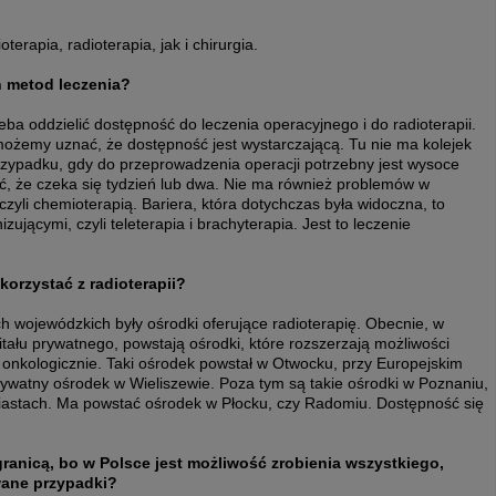
rapia, radioterapia, jak i chirurgia.
h metod leczenia?
rzeba oddzielić dostępność do leczenia operacyjnego i do radioterapii.
 możemy uznać, że dostępność jest wystarczającą. Tu nie ma kolejek
rzypadku, gdy do przeprowadzenia operacji potrzebny jest wysoce
yć, że czeka się tydzień lub dwa. Nie ma również problemów w
czyli chemioterapią. Bariera, która dotychczas była widoczna, to
ującymi, czyli teleterapia i brachyterapia. Jest to leczenie
korzystać z radioterapii?
h wojewódzkich były ośrodki oferujące radioterapię. Obecnie, w
ału prywatnego, powstają ośrodki, które rozszerzają możliwości
 onkologicznie. Taki ośrodek powstał w Otwocku, przy Europejskim
ywatny ośrodek w Wieliszewie. Poza tym są takie ośrodki w Poznaniu,
 miastach. Ma powstać ośrodek w Płocku, czy Radomiu. Dostępność się
anicą, bo w Polsce jest możliwość zrobienia wszystkiego,
wane przypadki?