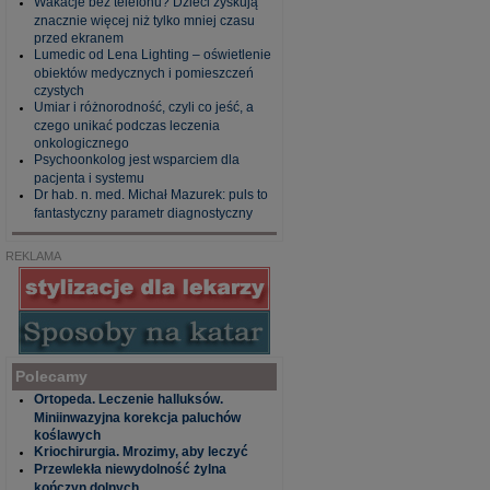
Wakacje bez telefonu? Dzieci zyskują
znacznie więcej niż tylko mniej czasu
przed ekranem
Lumedic od Lena Lighting – oświetlenie
obiektów medycznych i pomieszczeń
czystych
Umiar i różnorodność, czyli co jeść, a
czego unikać podczas leczenia
onkologicznego
Psychoonkolog jest wsparciem dla
pacjenta i systemu
Dr hab. n. med. Michał Mazurek: puls to
fantastyczny parametr diagnostyczny
REKLAMA
Polecamy
Ortopeda. Leczenie halluksów.
Miniinwazyjna korekcja paluchów
koślawych
Kriochirurgia. Mrozimy, aby leczyć
Przewlekła niewydolność żylna
kończyn dolnych