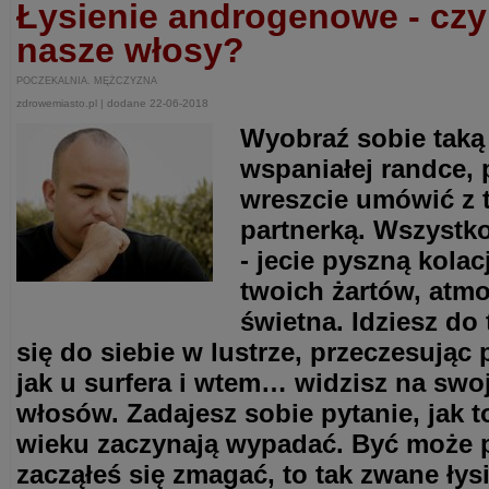
Łysienie androgenowe - czy
nasze włosy?
POCZEKALNIA. MĘŻCZYZNA
zdrowemiasto.pl | dodane 22-06-2018
Wyobraź sobie taką 
wspaniałej randce, 
wreszcie umówić z
partnerką. Wszystk
- jecie pyszną kolac
twoich żartów, atmo
świetna. Idziesz do
się do siebie w lustrze, przeczesując
jak u surfera i wtem… widzisz na swoj
włosów. Zadajesz sobie pytanie, jak t
wieku zaczynają wypadać. Być może p
zacząłeś się zmagać, to tak zwane ły