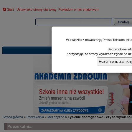
Start
|
Ustaw jako stronę startową
|
Powiadom o nas znajomych
W związku z nowelizacją Prawa Telekomunika
Szczegółowe info
Informator
Poczekalnia
Zd
|
|
Korzystając ze strony wyrażasz zgodę na uży
Rozumiem, zamknij i
Strona główna
»
Poczekalnia
»
Mężczyzna
»
Łysienie androgenowe - czy to wyrok na
Poczekalnia