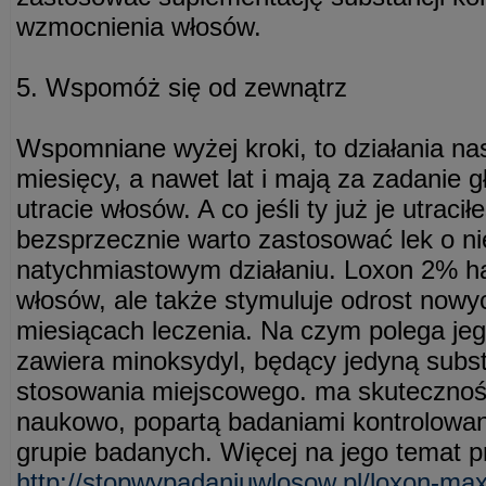
wzmocnienia włosów.
5. Wspomóż się od zewnątrz
Wspomniane wyżej kroki, to działania na
miesięcy, a nawet lat i mają za zadanie 
utracie włosów. A co jeśli ty już je utrac
bezsprzecznie warto zastosować lek o n
natychmiastowym działaniu. Loxon 2% 
włosów, ale także stymuluje odrost nowyc
miesiącach leczenia. Na czym polega jeg
zawiera minoksydyl, będący jedyną subs
stosowania miejscowego. ma skuteczno
naukowo, popartą badaniami kontrolowan
grupie badanych. Więcej na jego temat p
http://stopwypadaniuwlosow.pl/loxon-ma