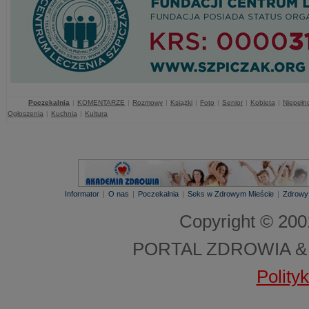
Poczekalnia
|
KOMENTARZE
|
Rozmowy
|
Książki
|
Foto
|
Senior
|
Kobieta
|
Niepełn
Ogłoszenia
|
Kuchnia
|
Kultura
Informator
|
O nas
|
Poczekalnia
|
Seks w Zdrowym Mieście
|
Zdrowy
Copyright © 20
PORTAL ZDROWIA &
Polity