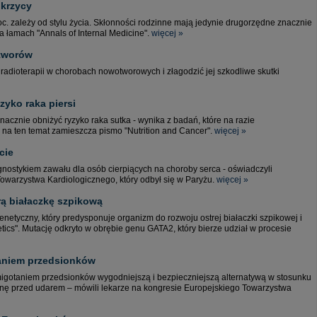
ukrzycy
. zależy od stylu życia. Skłonności rodzinne mają jedynie drugorzędne znacznie
a łamach "Annals of Internal Medicine".
więcej »
otworów
adioterapii w chorobach nowotworowych i złagodzić jej szkodliwe skutki
zyko raka piersi
acznie obniżyć ryzyko raka sutka - wynika z badań, które na razie
 na ten temat zamieszcza pismo "Nutrition and Cancer".
więcej »
cie
ognostykiem zawału dla osób cierpiących na choroby serca - oświadczyli
owarzystwa Kardiologicznego, który odbył się w Paryżu.
więcej »
ą białaczkę szpikową
netyczny, który predysponuje organizm do rozwoju ostrej białaczki szpikowej i
etics". Mutację odkryto w obrębie genu GATA2, który bierze udział w procesie
taniem przedsionków
igotaniem przedsionków wygodniejszą i bezpieczniejszą alternatywą w stosunku
ronę przed udarem – mówili lekarze na kongresie Europejskiego Towarzystwa