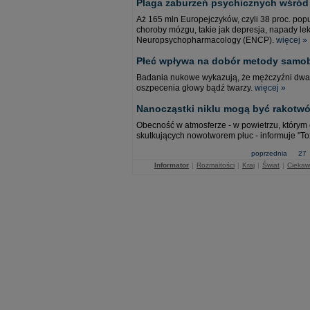
Plaga zaburzeń psychicznych wśród
Aż 165 mln Europejczyków, czyli 38 proc. pop
choroby mózgu, takie jak depresja, napady le
Neuropsychopharmacology (ENCP).
więcej »
Płeć wpływa na dobór metody samob
Badania nukowe wykazują, że mężczyźni dwa r
oszpecenia głowy bądź twarzy.
więcej »
Nanocząstki niklu mogą być rakotwó
Obecność w atmosferze - w powietrzu, którym
skutkujących nowotworem płuc - informuje "To
poprzednia
27
Informator
|
Rozmaitości
|
Kraj
|
Świat
|
Ciekaw