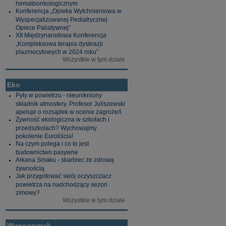
hematoonkologicznym
Konferencja „Opieka Wytchnieniowa w
Wyspecjalizowanej Pediatrycznej
Opiece Paliatywnej”
XII Międzynarodowa Konferencja
„Kompleksowa terapia dyskrazji
plazmocytowych w 2024 roku”
Wszystkie w tym dziale
Eko
Pyły w powietrzu - nieunikniony
składnik atmosfery. Profesor Juliszewski
apeluje o rozsądek w ocenie zagrożeń
Żywność ekologiczna w szkołach i
przedszkolach? Wychowajmy
pokolenie Euroliścia!
Na czym polega i co to jest
budownictwo pasywne
Arkana Smaku - skarbiec ze zdrową
żywnością
Jak przygotować swój oczyszczacz
powietrza na nadchodzący sezon
zimowy?
Wszystkie w tym dziale
Wypoczynek