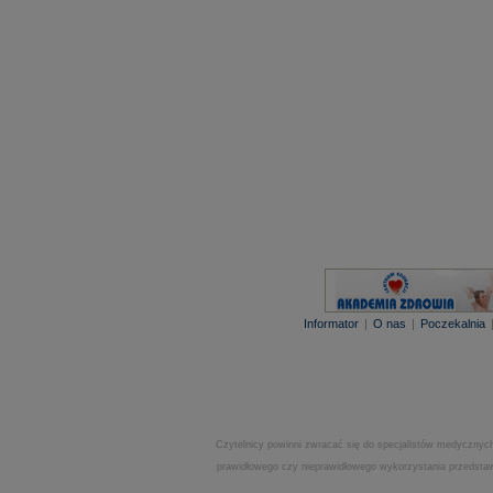
Informator
|
O nas
|
Poczekalnia
Czytelnicy powinni zwracać się do specjalistów medycznych
prawidłowego czy nieprawidłowego wykorzystania przedstawi