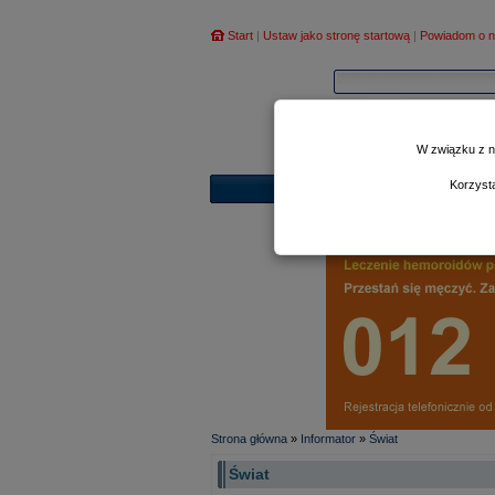
Start
|
Ustaw jako stronę startową
|
Powiadom o n
W związku z n
Korzyst
Strona główna
»
Informator
»
Świat
Świat