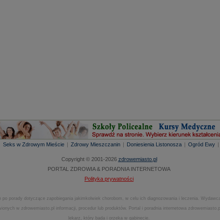
|
Seks w Zdrowym Mieście
|
Zdrowy Mieszczanin
|
Doniesienia Listonosza
|
Ogród Ewy
Copyright © 2001-2026
zdrowemiasto.pl
PORTAL ZDROWIA & PORADNIA INTERNETOWA
Polityka prywatności
 po porady dotyczące zapobiegania jakimkolwiek chorobom, w celu ich diagnozowania i leczenia. Wydawca
onych w zdrowemiasto.pl informacji, procedur lub produktów. Portal i poradnia internetowa zdrowemiasto
lekarz, który bada i orzeka w gabinecie.