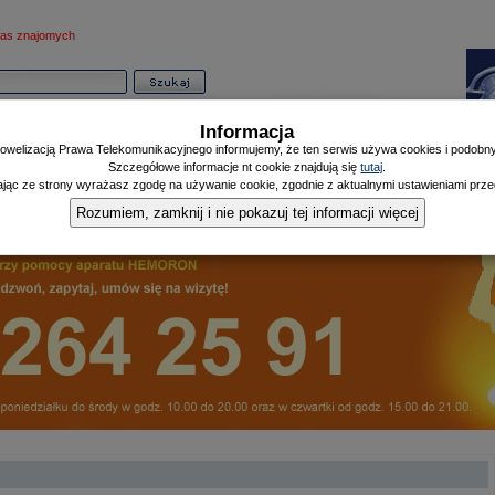
as znajomych
Informacja
owelizacją Prawa Telekomunikacyjnego informujemy, że ten serwis używa cookies i podobnyc
Szczegółowe informacje nt cookie znajdują się
tutaj
.
ając ze strony wyrażasz zgodę na używanie cookie, zgodnie z aktualnymi ustawieniami przeg
Informator
Poczekalnia
Zdrowy Mieszczanin
Doniesienia Listonosza
|
|
|
Rozumiem, zamknij i nie pokazuj tej informacji więcej