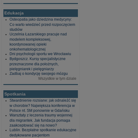
Edukacja
Osteopatia jako dziedzina medycyny:
Co warto wiedzieć przed rozpoczęciem
studiów
Uczelnia Łazarskiego pracuje nad
modelem kompleksowej,
koordynowanej opieki
onkohematologicznej
Dni psychologii sportu we Wrocławiu
Bydgoszcz. Kursy specjalistyczne
przeznaczone dla położnych,
pielęgniarek i pielęgniarzy
Zadbaj o kondycję swojego mózgu
Wszystkie w tym dziale
Spotkania
Stwardnienie rozsiane: jak odnaleźć się
w chorobie? Największa konferencja w
Polsce nt. SM ponownie w Gdańsku
Warsztaty z leczenia traumy wojennej
dla migrantek. Jak fundacja pomaga
zaakceptować się na nowo?
Lublin. Bezpłatne spotkanie edukacyjne
dedykowane pacjentom