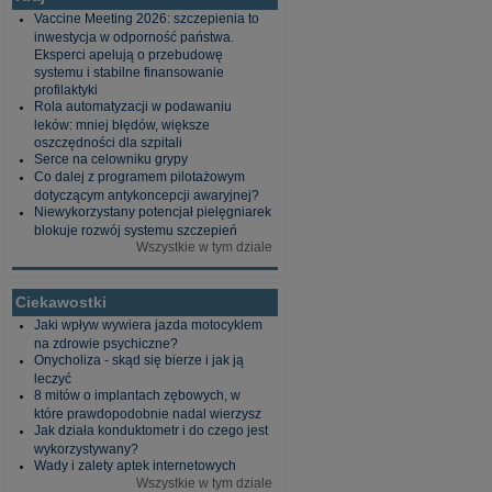
Vaccine Meeting 2026: szczepienia to
inwestycja w odporność państwa.
Eksperci apelują o przebudowę
systemu i stabilne finansowanie
profilaktyki
Rola automatyzacji w podawaniu
leków: mniej błędów, większe
oszczędności dla szpitali
Serce na celowniku grypy
Co dalej z programem pilotażowym
dotyczącym antykoncepcji awaryjnej?
Niewykorzystany potencjał pielęgniarek
blokuje rozwój systemu szczepień
Wszystkie w tym dziale
Ciekawostki
Jaki wpływ wywiera jazda motocyklem
na zdrowie psychiczne?
Onycholiza - skąd się bierze i jak ją
leczyć
8 mitów o implantach zębowych, w
które prawdopodobnie nadal wierzysz
Jak działa konduktometr i do czego jest
wykorzystywany?
Wady i zalety aptek internetowych
Wszystkie w tym dziale