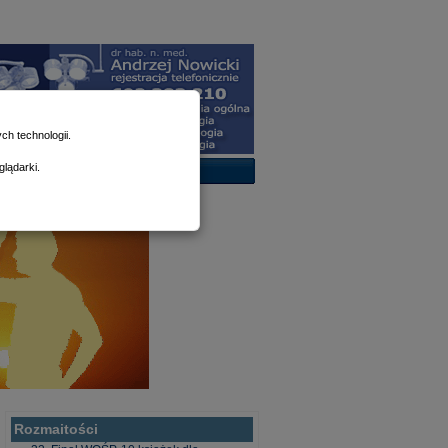
h technologii.
lądarki.
Rozmaitości