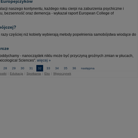
 Europejczyków
ulacji naszego kontynentu, każdego roku cierpi na zaburzenia psychiczne i
ku, bezsenność oraz demencja - wykazał raport European College of
ójczej?
azy częściej niż kobiety wybierają metody popełnienia samobójstwa wiodące do
rcze
 oddychamy - nanocząstek niklu może być przyczyną groźnych zmian w płucach,
xicological Sciences".
więcej »
28
29
30
31
32
33
34
35
36
następna
ostki
|
Edukacja
|
Spotkania
|
Eko
|
Wypoczynek