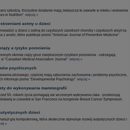
ans szkodzą. Korzystne działanie mają zwłaszcza te zawarte w mleku i wołowinie
s in Nutrition".
więcej »
strzeniami astmy u dzieci
owadzić u dzieci z astmą do częstszych zaostrzeń choroby i częstszych wizyt na
 z analiz, które publikuje pismo "American Journal of Preventive Medicine".
ciąży a ryzyko poronienia
snym okresie ciąży grozi zwiększonym ryzykiem poronienia - ostrzegają
 w "Canadian Medical Association Journal".
więcej »
lemów psychicznych
rzewania płciowego, częściej mają zaburzenia zachowania i problemy psychiczne,
rych informuje pismo "Developmental Psychology".
więcej »
iety do wykonywania mammografii
rzed 50. rokiem życia pomagają we wczesnym wykrywaniu raka - przekonują
rzedstawią w czwartek w San Francisco na kongresie Breast Cancer Symposium.
utystycznych dzieci
lazł grę komputerową, która skutecznie stymuluje rozwój autystycznych dzieci i
cej »