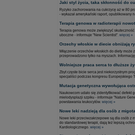
Jaki styl życia, taka skłonność do c
Ryzyko zachorowania na cukrzycę aż w 80 proc
- wykazał amerykański raport, opublikowany n
Terapia genowa w radioterapii now
Terapia genowa może zwiększyć skuteczność r
uboczne - informuje "New Scientist".
więcej »
Orzechy włoskie w diecie obniżają ry
Włączenie orzechów włoskich do diety może zn
przeprowadzono tylko na myszach. Informację
Wolniejsze praca serca to dłuższe ży
Zbyt częste bicie serca jest niekorzystnym pr
specjaliści podczas kongresu Europejskiego T
Mutacja genetyczna wywołująca ostr
Naukowcom udało się zidentyfikować defekt ge
mielodysplazji szpiku - informuje "Nature Gen
powstawania leukocytów.
więcej »
Nowe leki nadzieją dla osób z migo
Nowe leki przeciwzakrzepowe są dla osób z m
do standardowej terapii, dają też lepszą och
Kardiologicznego.
więcej »