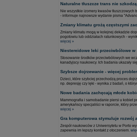
Naturalne tłuszcze trans nie szkodzą
Nie wszystkie izomery kwasów tłuszczowych tr
- informuje najnowsze wydanie pisma "Advance
Zmiany klimatu grożą częstszymi zao
Zmiany klimatu mogą w kolejnej dekadzie dopr
pogotowiu lub oddziałach ratunkowych - wynika
więcej »
Niestereidowe leki przeciwbólowe w 
Stosowanie środków przeciwbólowych we wcze
kanadyjscy naukowcy. Ich badania ukazały się
Szybsze dojrzewanie - więcej prob
Dzieci, które szybciej przechodzą proces doj
np. depresję czy lęki - wynika z badań, o któ
Nowe badania zachęcają młode kob
Mammografia i samobadanie piersi u kobiet p
amerykańscy specjaliści w raporcie, który p
więcej »
Gra komputerowa stymuluje rozwój a
Zespół naukowców z Uniwersytetu w Porto wyna
zapewnia im lepszy kontakt z otoczeniem.
wię