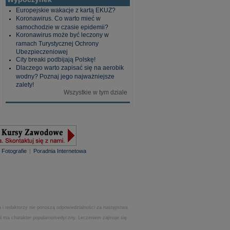
Europejskie wakacje z kartą EKUZ?
Koronawirus. Co warto mieć w
samochodzie w czasie epidemii?
Koronawirus może być leczony w
ramach Turystycznej Ochrony
Ubezpieczeniowej
City breaki podbijają Polskę!
Dlaczego warto zapisać się na aerobik
wodny? Poznaj jego najważniejsze
zalety!
Wszystkie w tym dziale
|
Fotografie
|
Poradnia Internetowa
 i redaktorzy nie ponoszą odpowiedzialności za następstwa
.pl ma charakter popularnomedyczny. Leczeniem zajmuje się