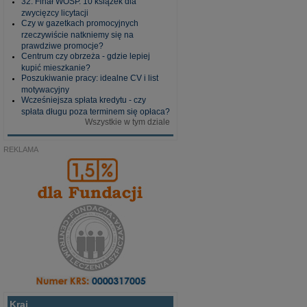
32. Finał WOŚP. 10 książek dla
zwycięzcy licytacji
Czy w gazetkach promocyjnych
rzeczywiście natkniemy się na
prawdziwe promocje?
Centrum czy obrzeża - gdzie lepiej
kupić mieszkanie?
Poszukiwanie pracy: idealne CV i list
motywacyjny
Wcześniejsza spłata kredytu - czy
spłata długu poza terminem się opłaca?
Wszystkie w tym dziale
REKLAMA
Kraj