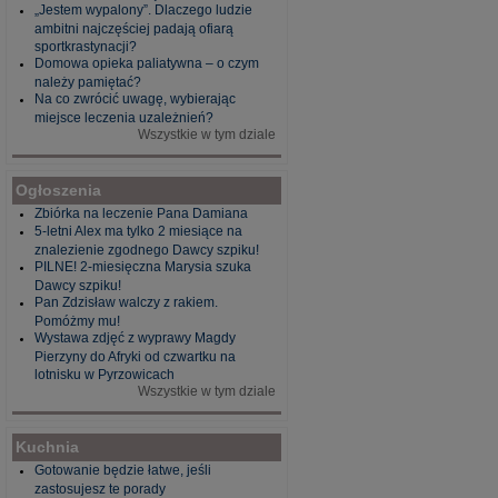
„Jestem wypalony”. Dlaczego ludzie
ambitni najczęściej padają ofiarą
sportkrastynacji?
Domowa opieka paliatywna – o czym
należy pamiętać?
Na co zwrócić uwagę, wybierając
miejsce leczenia uzależnień?
Wszystkie w tym dziale
Ogłoszenia
Zbiórka na leczenie Pana Damiana
5-letni Alex ma tylko 2 miesiące na
znalezienie zgodnego Dawcy szpiku!
PILNE! 2-miesięczna Marysia szuka
Dawcy szpiku!
Pan Zdzisław walczy z rakiem.
Pomóżmy mu!
Wystawa zdjęć z wyprawy Magdy
Pierzyny do Afryki od czwartku na
lotnisku w Pyrzowicach
Wszystkie w tym dziale
Kuchnia
Gotowanie będzie łatwe, jeśli
zastosujesz te porady