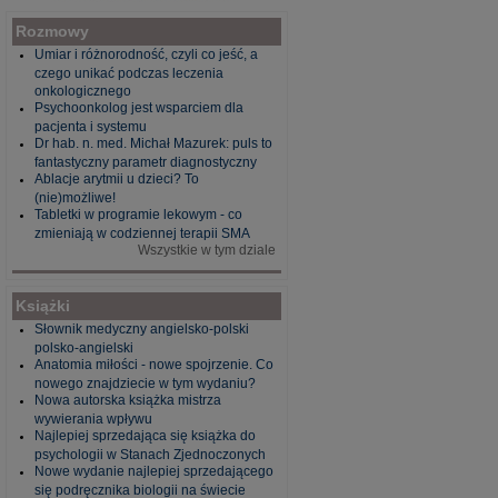
Rozmowy
Umiar i różnorodność, czyli co jeść, a
czego unikać podczas leczenia
onkologicznego
Psychoonkolog jest wsparciem dla
pacjenta i systemu
Dr hab. n. med. Michał Mazurek: puls to
fantastyczny parametr diagnostyczny
Ablacje arytmii u dzieci? To
(nie)możliwe!
Tabletki w programie lekowym - co
zmieniają w codziennej terapii SMA
Wszystkie w tym dziale
Książki
Słownik medyczny angielsko-polski
polsko-angielski
Anatomia miłości - nowe spojrzenie. Co
nowego znajdziecie w tym wydaniu?
Nowa autorska książka mistrza
wywierania wpływu
Najlepiej sprzedająca się książka do
psychologii w Stanach Zjednoczonych
Nowe wydanie najlepiej sprzedającego
się podręcznika biologii na świecie