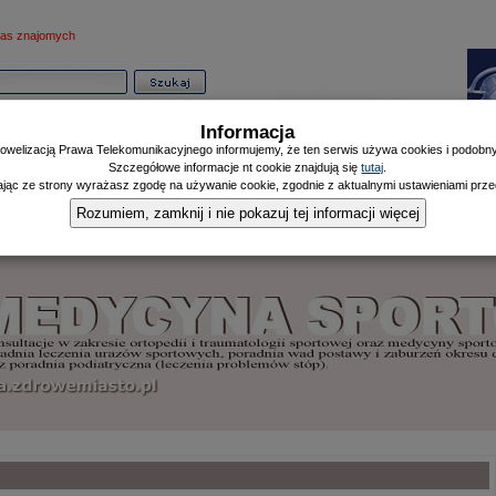
as znajomych
Informacja
owelizacją Prawa Telekomunikacyjnego informujemy, że ten serwis używa cookies i podobnyc
Szczegółowe informacje nt cookie znajdują się
tutaj
.
ając ze strony wyrażasz zgodę na używanie cookie, zgodnie z aktualnymi ustawieniami przeg
Informator
Poczekalnia
Zdrowy Mieszczanin
Doniesienia Listonosza
|
|
|
Rozumiem, zamknij i nie pokazuj tej informacji więcej