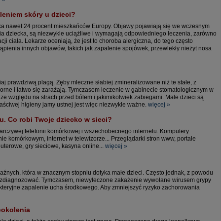
leniem skóry u dzieci?
yka nawet 24 procent mieszkańców Europy. Objawy pojawiają się we wczesnym
cia dziecka, są niezwykle uciążliwe i wymagają odpowiedniego leczenia, zarówno
cji ciała. Lekarze oceniają, że jest to choroba alergiczna, do tego często
ąpienia innych objawów, takich jak zapalenie spojówek, przewlekły nieżyt nosa
iaj prawdziwą plagą. Zęby mleczne słabiej zmineralizowane niż te stałe, z
orne i łatwo się zarażają. Tymczasem leczenie w gabinecie stomatologicznym w
ze względu na strach przed bólem i jakimikolwiek zabiegami. Małe dzieci są
aściwej higieny jamy ustnej jest więc niezwykle ważne.
więcej »
u. Co robi Twoje dziecko w sieci?
tarczywej telefonii komórkowej i wszechobecnego internetu. Komputery
efonie komórkowym, internet w telewizorze... Przeglądarki stron www, portale
uterowe, gry sieciowe, kasyna online...
więcej »
aźnych, która w znacznym stopniu dotyka małe dzieci. Często jednak, z powodu
ą zdiagnozować. Tymczasem, niewyleczone zakażenie wywołane wirusem grypy
kteryjne zapalenie ucha środkowego. Aby zmniejszyć ryzyko zachorowania
pokolenia