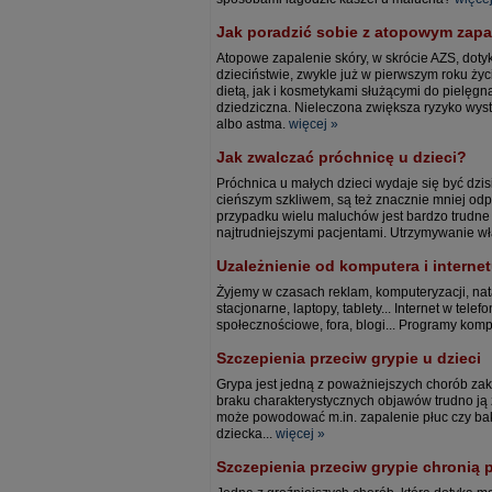
Jak poradzić sobie z atopowym zapa
Atopowe zapalenie skóry, w skrócie AZS, dot
dzieciństwie, zwykle już w pierwszym roku ży
dietą, jak i kosmetykami służącymi do pielęgna
dziedziczna. Nieleczona zwiększa ryzyko wyst
albo astma.
więcej »
Jak zwalczać próchnicę u dzieci?
Próchnica u małych dzieci wydaje się być dzis
cieńszym szkliwem, są też znacznie mniej odp
przypadku wielu maluchów jest bardzo trudne 
najtrudniejszymi pacjentami. Utrzymywanie wł
Uzależnienie od komputera i internet
Żyjemy w czasach reklam, komputeryzacji, na
stacjonarne, laptopy, tablety... Internet w tel
społecznościowe, fora, blogi... Programy komp
Szczepienia przeciw grypie u dzieci
Grypa jest jedną z poważniejszych chorób zak
braku charakterystycznych objawów trudno j
może powodować m.in. zapalenie płuc czy ba
dziecka...
więcej »
Szczepienia przeciw grypie chronią 