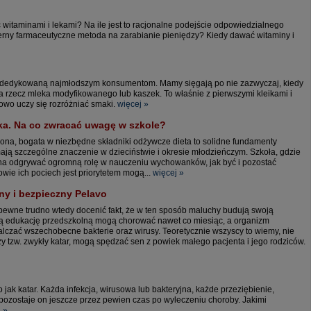
witaminami i lekami? Na ile jest to racjonalne podejście odpowiedzialnego
ncerny farmaceutyczne metoda na zarabianie pieniędzy? Kiedy dawać witaminy i
ą dedykowaną najmłodszym konsumentom. Mamy sięgają po nie zazwyczaj, kiedy
na rzecz mleka modyfikowanego lub kaszek. To właśnie z pierwszymi kleikami i
iowo uczy się rozróżniać smaki.
więcej »
cka. Na co zwracać uwagę w szkole?
na, bogata w niezbędne składniki odżywcze dieta to solidne fundamenty
ją szczególne znaczenie w dzieciństwie i okresie młodzieńczym. Szkoła, gdzie
nna odgrywać ogromną rolę w nauczeniu wychowanków, jak być i pozostać
wie ich pociech jest priorytetem mogą...
więcej »
zny i bezpieczny Pelavo
Zapewne trudno wtedy docenić fakt, że w ten sposób maluchy budują swoją
nają edukację przedszkolną mogą chorować nawet co miesiąc, a organizm
alczać wszechobecne bakterie oraz wirusy. Teoretycznie wszyscy to wiemy, nie
czy tzw. zwykły katar, mogą spędzać sen z powiek małego pacjenta i jego rodziców.
 jak katar. Każda infekcja, wirusowa lub bakteryjna, każde przeziębienie,
 pozostaje on jeszcze przez pewien czas po wyleczeniu choroby. Jakimi
 »