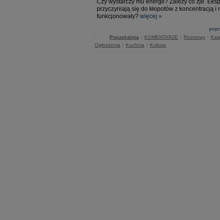
Czy wystarczy mu energii? Zależy co zje. Eks
przyczyniają się do kłopotów z koncentracją 
funkcjonowały?
więcej »
popr
Poczekalnia
|
KOMENTARZE
|
Rozmowy
|
Ksią
Ogłoszenia
|
Kuchnia
|
Kultura