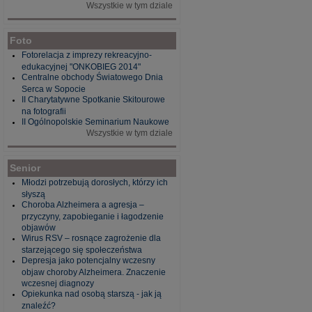
Wszystkie w tym dziale
Foto
Fotorelacja z imprezy rekreacyjno-
edukacyjnej "ONKOBIEG 2014"
Centralne obchody Światowego Dnia
Serca w Sopocie
II Charytatywne Spotkanie Skitourowe
na fotografii
II Ogólnopolskie Seminarium Naukowe
Wszystkie w tym dziale
Senior
Młodzi potrzebują dorosłych, którzy ich
słyszą
Choroba Alzheimera a agresja –
przyczyny, zapobieganie i łagodzenie
objawów
Wirus RSV – rosnące zagrożenie dla
starzejącego się społeczeństwa
Depresja jako potencjalny wczesny
objaw choroby Alzheimera. Znaczenie
wczesnej diagnozy
Opiekunka nad osobą starszą - jak ją
znaleźć?