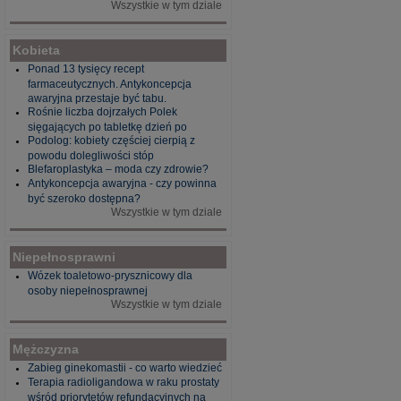
Wszystkie w tym dziale
Kobieta
Ponad 13 tysięcy recept
farmaceutycznych. Antykoncepcja
awaryjna przestaje być tabu.
Rośnie liczba dojrzałych Polek
sięgających po tabletkę dzień po
Podolog: kobiety częściej cierpią z
powodu dolegliwości stóp
Blefaroplastyka – moda czy zdrowie?
Antykoncepcja awaryjna - czy powinna
być szeroko dostępna?
Wszystkie w tym dziale
Niepełnosprawni
Wózek toaletowo-prysznicowy dla
osoby niepełnosprawnej
Wszystkie w tym dziale
Mężczyzna
Zabieg ginekomastii - co warto wiedzieć
Terapia radioligandowa w raku prostaty
wśród priorytetów refundacyjnych na