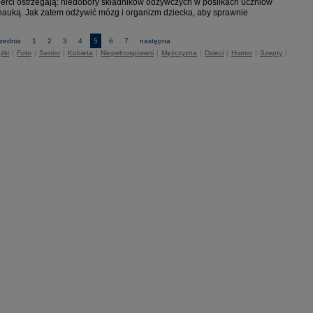
perci ostrzegają: niedobory składników odżywczych w posiłkach uczniów
i nauką. Jak zatem odżywić mózg i organizm dziecka, aby sprawnie
zednia
1
2
3
4
5
6
7
następna
żki
|
Foto
|
Senior
|
Kobieta
|
Niepełnosprawni
|
Mężczyzna
|
Dzieci
|
Humor
|
Szepty
|