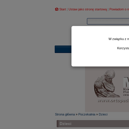
Start
|
Ustaw jako stronę startową
|
Powiadom o n
W związku z n
Korzyst
Strona główna
»
Poczekalnia
»
Dzieci
Dzieci