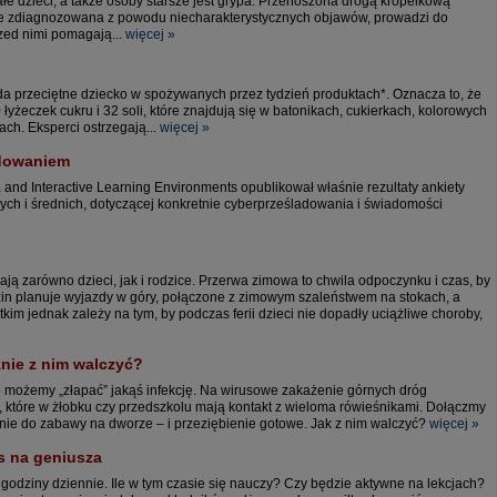
łe dzieci, a także osoby starsze jest grypa. Przenoszona drogą kropelkową
 źle zdiagnozowana z powodu niecharakterystycznych objawów, prowadzi do
rzed nimi pomagają...
więcej »
jada przeciętne dziecko w spożywanych przez tydzień produktach*. Oznacza to, że
yżeczek cukru i 32 soli, które znajdują się w batonikach, cukierkach, kolorowych
ch. Eksperci ostrzegają...
więcej »
adowaniem
 and Interactive Learning Environments opublikował właśnie rezultaty ankiety
ch i średnich, dotyczącej konkretnie cyberprześladowania i świadomości
ekają zarówno dzieci, jak i rodzice. Przerwa zimowa to chwila odpoczynku i czas, by
zin planuje wyjazdy w góry, połączone z zimowym szaleństwem na stokach, a
im jednak zależy na tym, by podczas ferii dzieci nie dopadły uciążliwe choroby,
znie z nim walczyć?
two możemy „złapać” jakąś infekcję. Na wirusowe zakażenie górnych dróg
 które w żłobku czy przedszkolu mają kontakt z wieloma rówieśnikami. Dołączmy
nie do zabawy na dworze – i przeziębienie gotowe. Jak z nim walczyć?
więcej »
s na geniusza
 godziny dziennie. Ile w tym czasie się nauczy? Czy będzie aktywne na lekcjach?