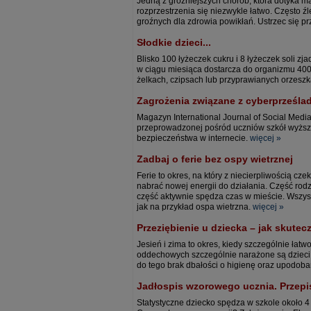
Jedną z groźniejszych chorób, która dotyka ma
rozprzestrzenia się niezwykle łatwo. Często
groźnych dla zdrowia powikłań. Ustrzec się p
Słodkie dzieci...
Blisko 100 łyżeczek cukru i 8 łyżeczek soli z
w ciągu miesiąca dostarcza do organizmu 400 ł
żelkach, czipsach lub przyprawianych orzeszka
Zagrożenia związane z cyberprześl
Magazyn International Journal of Social Media
przeprowadzonej pośród uczniów szkół wyższy
bezpieczeństwa w internecie.
więcej »
Zadbaj o ferie bez ospy wietrznej
Ferie to okres, na który z niecierpliwością cz
nabrać nowej energii do działania. Część rod
część aktywnie spędza czas w mieście. Wszystk
jak na przykład ospa wietrzna.
więcej »
Przeziębienie u dziecka – jak skutec
Jesień i zima to okres, kiedy szczególnie ła
oddechowych szczególnie narażone są dzieci,
do tego brak dbałości o higienę oraz upodoba
Jadłospis wzorowego ucznia. Przepi
Statystyczne dziecko spędza w szkole około 4