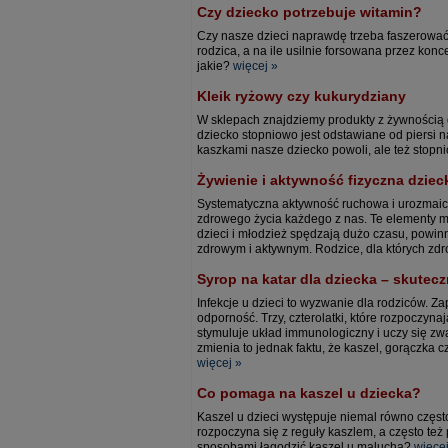
Czy dziecko potrzebuje witamin?
Czy nasze dzieci naprawdę trzeba faszerować 
rodzica, a na ile usilnie forsowana przez ko
jakie?
więcej »
Kleik ryżowy czy kukurydziany
W sklepach znajdziemy produkty z żywności
dziecko stopniowo jest odstawiane od piersi 
kaszkami nasze dziecko powoli, ale też stopn
Żywienie i aktywność fizyczna dzie
Systematyczna aktywność ruchowa i urozmaico
zdrowego życia każdego z nas. Te elementy ma
dzieci i młodzież spędzają dużo czasu, powi
zdrowym i aktywnym. Rodzice, dla których zdro
Syrop na katar dla dziecka – skutec
Infekcje u dzieci to wyzwanie dla rodziców. 
odporność. Trzy, czterolatki, które rozpoczy
stymuluje układ immunologiczny i uczy się zw
zmienia to jednak faktu, że kaszel, gorączka 
więcej »
Co pomaga na kaszel u dziecka?
Kaszel u dzieci występuje niemal równo często
rozpoczyna się z reguły kaszlem, a często też
sposobami łagodzić kaszel u malucha?
więcej