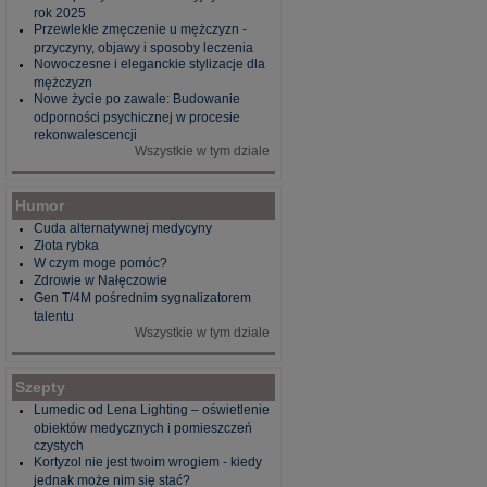
rok 2025
Przewlekłe zmęczenie u mężczyzn -
przyczyny, objawy i sposoby leczenia
Nowoczesne i eleganckie stylizacje dla
mężczyzn
Nowe życie po zawale: Budowanie
odporności psychicznej w procesie
rekonwalescencji
Wszystkie w tym dziale
Humor
Cuda alternatywnej medycyny
Złota rybka
W czym moge pomóc?
Zdrowie w Nałęczowie
Gen T/4M pośrednim sygnalizatorem
talentu
Wszystkie w tym dziale
Szepty
Lumedic od Lena Lighting – oświetlenie
obiektów medycznych i pomieszczeń
czystych
Kortyzol nie jest twoim wrogiem - kiedy
jednak może nim się stać?