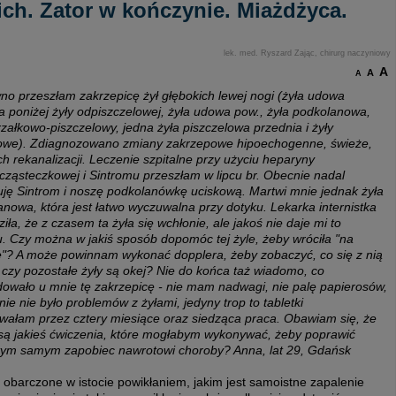
ich. Zator w kończynie. Miażdżyca.
lek. med. Ryszard Zając, chirurg naczyniowy
A
A
A
no przeszłam zakrzepicę żył głębokich lewej nogi (żyła udowa
 poniżej żyły odpiszczelowej, żyła udowa pow., żyła podkolanowa,
rzałkowo-piszczelowy, jedna żyła piszczelowa przednia i żyły
kowe). Zdiagnozowano zmiany zakrzepowe hipoechogenne, świeże,
h rekanalizacji. Leczenie szpitalne przy użyciu heparyny
cząsteczkowej i Sintromu przeszłam w lipcu br. Obecnie nadal
uję Sintrom i noszę podkolanówkę uciskową. Martwi mnie jednak żyła
nowa, która jest łatwo wyczuwalna przy dotyku. Lekarka internistka
ziła, że z czasem ta żyła się wchłonie, ale jakoś nie daje mi to
. Czy można w jakiś sposób dopomóc tej żyle, żeby wróciła "na
e"? A może powinnam wykonać dopplera, żeby zobaczyć, co się z nią
i czy pozostałe żyły są okej? Nie do końca taż wiadomo, co
owało u mnie tę zakrzepicę - nie mam nadwagi, nie palę papierosów,
nie nie było problemów z żyłami, jedyny trop to tabletki
wałam przez cztery miesiące oraz siedząca praca. Obawiam się, że
są jakieś ćwiczenia, które mogłabym wykonywać, żeby poprawić
 tym samym zapobiec nawrotowi choroby? Anna, lat 29, Gdańsk
obarczone w istocie powikłaniem, jakim jest samoistne zapalenie