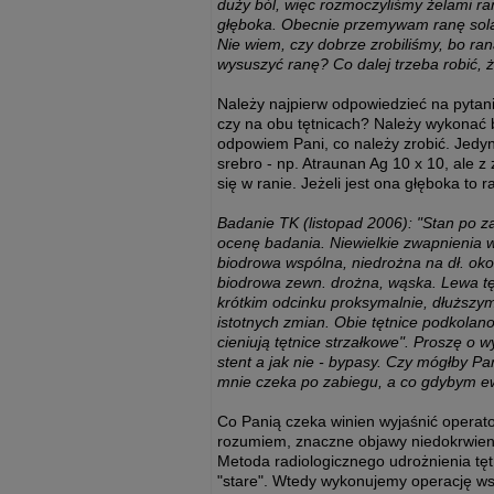
duży ból, więc rozmoczyliśmy żelami ra
głęboka. Obecnie przemywam ranę solą f
Nie wiem, czy dobrze zrobiliśmy, bo rana
wysuszyć ranę? Co dalej trzeba robić, 
Należy najpierw odpowiedzieć na pytanie,
czy na obu tętnicach? Należy wykonać b
odpowiem Pani, co należy zrobić. Jedyn
srebro - np. Atraunan Ag 10 x 10, ale z 
się w ranie. Jeżeli jest ona głęboka to
Badanie TK (listopad 2006): "Stan po za
ocenę badania. Niewielkie zwapnienia w 
biodrowa wspólna, niedrożna na dł. ok
biodrowa zewn. drożna, wąska. Lewa t
krótkim odcinku proksymalnie, dłuższy
istotnych zmian. Obie tętnice podkolan
cieniują tętnice strzałkowe". Proszę o 
stent a jak nie - bypasy. Czy mógłby P
mnie czeka po zabiegu, a co gdybym ew.
Co Panią czeka winien wyjaśnić operat
rozumiem, znaczne objawy niedokrwieni
Metoda radiologicznego udrożnienia tęt
"stare". Wtedy wykonujemy operację wsz