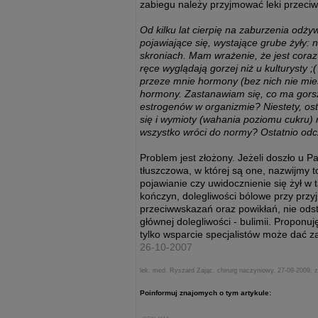
zabiegu należy przyjmować leki przeciw
Od kilku lat cierpię na zaburzenia odży
pojawiające się, wystające grube żyły:
skroniach. Mam wrażenie, że jest coraz
ręce wyglądają gorzej niż u kulturysty
przeze mnie hormony (bez nich nie miesi
hormony. Zastanawiam się, co ma gorsz
estrogenów w organizmie? Niestety, os
się i wymioty (wahania poziomu cukru) m
wszystko wróci do normy? Ostatnio odc
Problem jest złożony. Jeżeli doszło u Pa
tłuszczowa, w której są one, nazwijm
pojawianie czy uwidocznienie się żył w t
kończyn, dolegliwości bólowe przy prz
przeciwwskazań oraz powikłań, nie ods
głównej dolegliwości - bulimii. Proponu
tylko wsparcie specjalistów może dać z
26-10-2007
lek. med. Ryszard Zając, chirurg naczyniowy, 27-09-2009, 
Poinformuj znajomych o tym artykule: