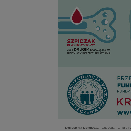
Doniesienia Listonosza
|
Ortopeda
|
Chirurg n