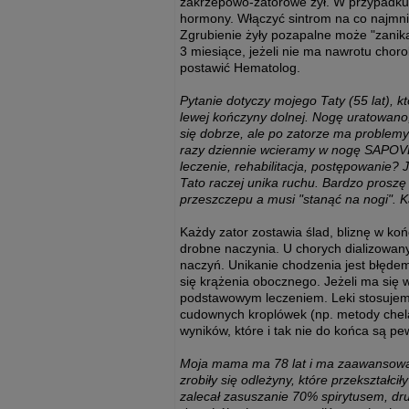
zakrzepowo-zatorowe żył. W przypadku p
hormony. Włączyć sintrom na co najmni
Zgrubienie żyły pozapalne może "zanik
3 miesiące, jeżeli nie ma nawrotu cho
postawić Hematolog.
Pytanie dotyczy mojego Taty (55 lat), kt
lewej kończyny dolnej. Nogę uratowano, 
się dobrze, ale po zatorze ma problemy 
razy dziennie wcieramy w nogę SAPOVE
leczenie, rehabilitacja, postępowanie?
Tato raczej unika ruchu. Bardzo proszę
przeszczepu a musi "stanąć na nogi". Ka
Każdy zator zostawia ślad, bliznę w koń
drobne naczynia. U chorych dializowany
naczyń. Unikanie chodzenia jest błęd
się krążenia obocznego. Jeżeli ma się 
podstawowym leczeniem. Leki stosujemy
cudownych kroplówek (np. metody chel
wyników, które i tak nie do końca są pe
Moja mama ma 78 lat i ma zaawansowaną
zrobiły się odleżyny, które przekształc
zalecał zasuszanie 70% spirytusem, dru