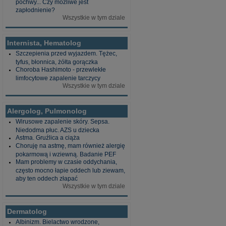
pochwy... Czy możliwe jest
zapłodnienie?
Wszystkie w tym dziale
Internista, Hematolog
Szczepienia przed wyjazdem. Tężec,
tyfus, błonnica, żółta gorączka
Choroba Hashimoto - przewlekłe
limfocytowe zapalenie tarczycy
Wszystkie w tym dziale
Alergolog, Pulmonolog
Wirusowe zapalenie skóry. Sepsa.
Niedodma płuc. AZS u dziecka
Astma. Gruźlica a ciąża
Choruję na astmę, mam również alergię
pokarmową i wziewną. Badanie PEF
Mam problemy w czasie oddychania,
często mocno łapie oddech lub ziewam,
aby ten oddech złapać
Wszystkie w tym dziale
Dermatolog
Albinizm. Bielactwo wrodzone,