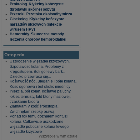
Proktolog. Kłykciny kończyste
(brodawki skórne) odbytu
Przetoki. Przetoka okołoodbytnicza
Ginekolog. Kłykciny kończyste
narządów płciowych (infekcje
wirusem HPV)
Hemoroidy. Skuteczne metody
leczenia choroby hemoroidalnej
Ortopeda
Uszkodzenie więzadeł krzyżowych.
Szpotawość kolana. Problemy z
kręgosłupem. Boli go lewy bark..
Dziecko przewraca się...
Koślawość nóg, Bieganie i bóle kolana.
Kość ogonowa i ból okolic miednicy
Iniekcja, ból kolan, koślawe paluchy,
łokieć tenisisty, fałd błony maziowej,
trzaskanie biodra
Złamałam V kość śródstopia.
Zwichnęłam rzepkę prawą
Ponad rok temu doznałem kontuzji
kolana. Całkowicie uszkodzone
więzadło poboczne kolana lewego i
więzadło krzyżowe
Wszystkie w tym dziale