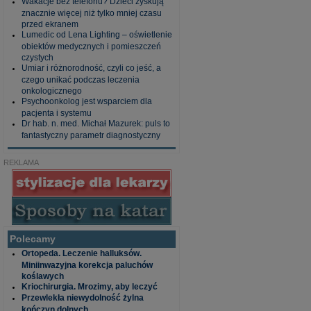
Wakacje bez telefonu? Dzieci zyskują
znacznie więcej niż tylko mniej czasu
przed ekranem
Lumedic od Lena Lighting – oświetlenie
obiektów medycznych i pomieszczeń
czystych
Umiar i różnorodność, czyli co jeść, a
czego unikać podczas leczenia
onkologicznego
Psychoonkolog jest wsparciem dla
pacjenta i systemu
Dr hab. n. med. Michał Mazurek: puls to
fantastyczny parametr diagnostyczny
REKLAMA
Polecamy
Ortopeda. Leczenie halluksów.
Miniinwazyjna korekcja paluchów
koślawych
Kriochirurgia. Mrozimy, aby leczyć
Przewlekła niewydolność żylna
kończyn dolnych