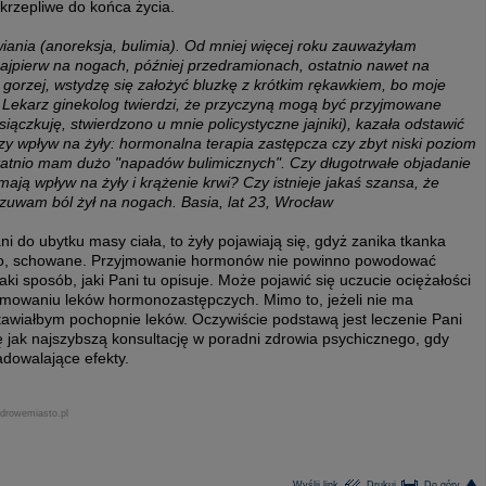
krzepliwe do końca życia.
wiania (anoreksja, bulimia). Od mniej więcej roku zauważyłam
 najpierw na nogach, później przedramionach, ostatnio nawet na
 gorzej, wstydzę się założyć bluzkę z krótkim rękawkiem, bo moje
 ;( Lekarz ginekolog twierdzi, że przyczyną mogą być przyjmowane
ączkuję, stwierdzono u mnie policystyczne jajniki), kazała odstawić
y wpływ na żyły: hormonalna terapia zastępcza czy zbyt niski poziom
tatnio mam dużo "napadów bulimicznych". Czy długotrwałe objadanie
ają wpływ na żyły i krążenie krwi? Czy istnieje jakaś szansa, że
zuwam ból żył na nogach. Basia, lat 23, Wrocław
ni do ubytku masy ciała, to żyły pojawiają się, gdyż zanika tkanka
y to, schowane. Przyjmowanie hormonów nie powinno powodować
aki sposób, jaki Pani tu opisuje. Może pojawić się uczucie ociężałości
yjmowaniu leków hormonozastępczych. Mimo to, jeżeli nie ma
tawiałbym pochopnie leków. Oczywiście podstawą jest leczenie Pani
ję jak najszybszą konsultację w poradni zdrowia psychicznego, gdy
adowalające efekty.
zdrowemiasto.pl
Wyślij link
Drukuj
Do góry