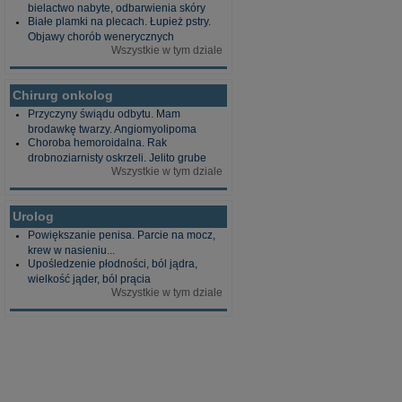
bielactwo nabyte, odbarwienia skóry
Białe plamki na plecach. Łupież pstry.
Objawy chorób wenerycznych
Wszystkie w tym dziale
Chirurg onkolog
Przyczyny świądu odbytu. Mam
brodawkę twarzy. Angiomyolipoma
Choroba hemoroidalna. Rak
drobnoziarnisty oskrzeli. Jelito grube
Wszystkie w tym dziale
Urolog
Powiększanie penisa. Parcie na mocz,
krew w nasieniu...
Upośledzenie płodności, ból jądra,
wielkość jąder, ból prącia
Wszystkie w tym dziale