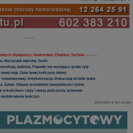
------------
olnych. Bydgoszcz, Inowrocław, Chojnice, Tuchola.
REKLAMA
iu. Naczyniak wątroby. Guzki
noreksja, bulimia). Pojawiły się wystające grube żyły
lewej nogi. Zator lewej kończyny dolnej
y nowotworowej. Antykoncepcja. Dokuczają mi bóle łydek
 Żylaki. Objawy przewlekłej niewydolności żylnej
em w końcówce ciąży i noszę pończochy uciskowe
niedokrwienia kończyn
Wszystkie w tym dziale