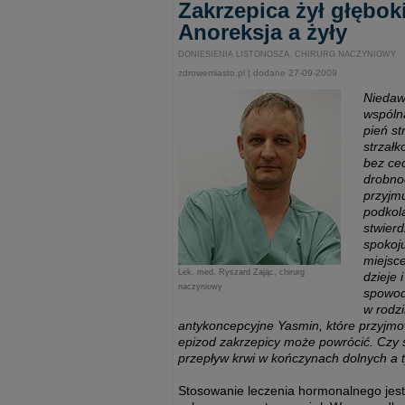
Zakrzepica żył głębok
Anoreksja a żyły
DONIESIENIA LISTONOSZA. CHIRURG NACZYNIOWY
zdrowemiasto.pl | dodane 27-09-2009
Niedaw
wspólna
pień st
strzał
bez cec
drobno
przyjm
podkola
stwierd
spokoju
miejsc
Lek. med. Ryszard Zając, chirurg
dzieje 
naczyniowy
spowod
w rodzi
antykoncepcyjne Yasmin, które przyjmo
epizod zakrzepicy może powrócić. Czy 
przepływ krwi w kończynach dolnych a
Stosowanie leczenia hormonalnego jest 