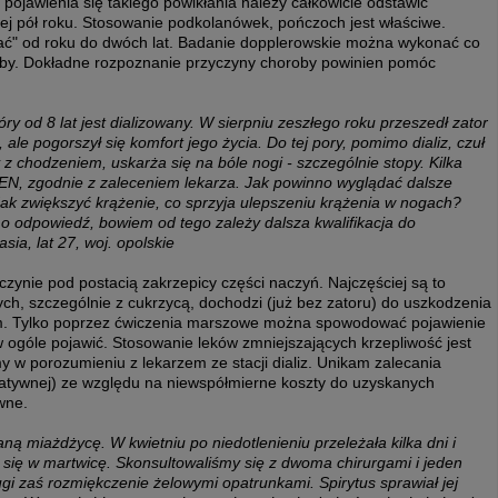
ojawienia się takiego powikłania należy całkowicie odstawić
ej pół roku. Stosowanie podkolanówek, pończoch jest właściwe.
ać" od roku do dwóch lat. Badanie dopplerowskie można wykonać co
roby. Dokładne rozpoznanie przyczyny choroby powinien pomóc
óry od 8 lat jest dializowany. W sierpniu zeszłego roku przeszedł zator
ale pogorszył się komfort jego życia. Do tej pory, pomimo dializ, czuł
z chodzeniem, uskarża się na bóle nogi - szczególnie stopy. Kilka
N, zgodnie z zaleceniem lekarza. Jak powinno wyglądać dalsze
 Jak zwiększyć krążenie, co sprzyja ulepszeniu krążenia w nogach?
 o odpowiedź, bowiem od tego zależy dalsza kwalifikacja do
sia, lat 27, woj. opolskie
czynie pod postacią zakrzepicy części naczyń. Najczęściej są to
ch, szczególnie z cukrzycą, dochodzi (już bez zatoru) do uszkodzenia
em. Tylko poprzez ćwiczenia marszowe można spowodować pojawienie
w ogóle pojawić. Stosowanie leków zmniejszających krzepliwość jest
 w porozumieniu z lekarzem ze stacji dializ. Unikam zalecania
atywnej) ze względu na niewspółmierne koszty do uzyskanych
wne.
 miażdżycę. W kwietniu po niedotlenieniu przeleżała kilka dni i
iły się w martwicę. Skonsultowaliśmy się z dwoma chirurgami i jeden
gi zaś rozmiękczenie żelowymi opatrunkami. Spirytus sprawiał jej