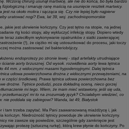
nę. Wczoraj chirurg usunął martwicę, ale nie do końca, bo była bardzo
izjologiczną i smaruję ranę maścią na usunięcie resztek martwicy.
 jest na około mokra i sącząca się. Czy nie lepiej było najpierw
żeby uratować nogi? Ewa, lat 39, woj. zachodniopomorskie
 jakie jest ukrwienie kończyny. Czy jest tętno na stopie, na jednej
adanie rtg kości stopy, aby wykluczyć infekcję stopy. Dopiero wtedy
ie teraz zaleciłbym wykonywanie opatrunków z siatki zawierającej
zastrzeżenie (!), że ciężko mi się ustosunkować do procesu, jaki toczy
 raczej można zastosować żel bakteriobójczy.
łożeniu endoprotezy po stronie lewej - stąd artefakty utrudniające
ścianie aorty brzusznej. Od wysok. rozwidlenia aorty lewa tętnica
oło 44 mm. z widocznymi masami hypodensyjnymi. Dalej tętnica
ętnica udowa powierzchowna drożna z widocznymi przewężeniami, na
m w części środkowej. Prawa tętnica udowa powierzchowna bez
owe drożne. Tętnice podudzi, poza dokładną oceną, nieco gorzej
wytłumaczenie mi tego. Wiem, że mam mieć wstawiony, jeśli się uda,
an przetłumaczyć mi to na zrozumiały język? Chciałabym wiedzieć, co
 nie poddała się zabiegowi? Wanda, lat 49, Białystok
or i tam trzeba zapytać. Ma Pani zaawansowaną miażdżycę i, jak
a kończyn. Niedrożność tętnicy powoduje złe ukrwienie kończyny.
nicy nie zawsze się powiedzie, szczególnie gdy zamknięcie jest
ywając protezę (sztuczną rurkę), którą krew płynie do kończyny. Po