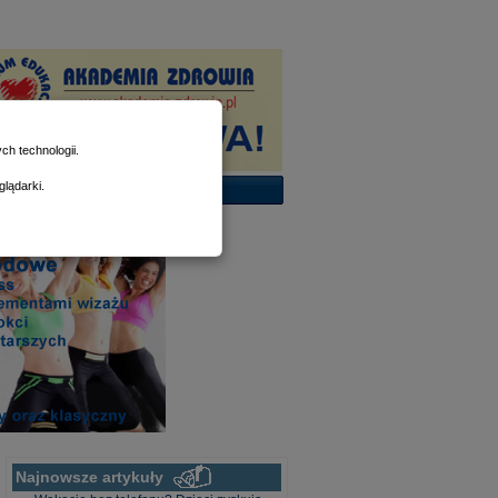
h technologii.
lądarki.
Najnowsze artykuły