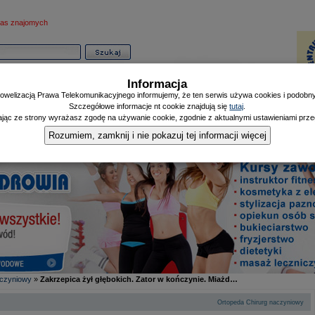
as znajomych
Informacja
owelizacją Prawa Telekomunikacyjnego informujemy, że ten serwis używa cookies i podobnyc
Szczegółowe informacje nt cookie znajdują się
tutaj
.
ając ze strony wyrażasz zgodę na używanie cookie, zgodnie z aktualnymi ustawieniami przeg
Informator
Poczekalnia
Zdrowy Mieszczanin
Doniesienia Listonosza
|
|
|
Rozumiem, zamknij i nie pokazuj tej informacji więcej
aczyniowy
»
Zakrzepica żył głębokich. Zator w kończynie. Miażd…
|
Ortopeda
Chirurg naczyniowy