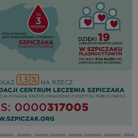
aczyniowy
|
Ginekolog
|
Internista, Hematolog
|
Alergolog, Pulmonolog
|
Dermatolog
|
Chirurg