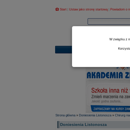
Start
|
Ustaw jako stronę startową
|
Powiadom o n
W związku z n
Korzyst
Strona główna
»
Doniesienia Listonosza
»
Chirurg n
Doniesienia Listonosza