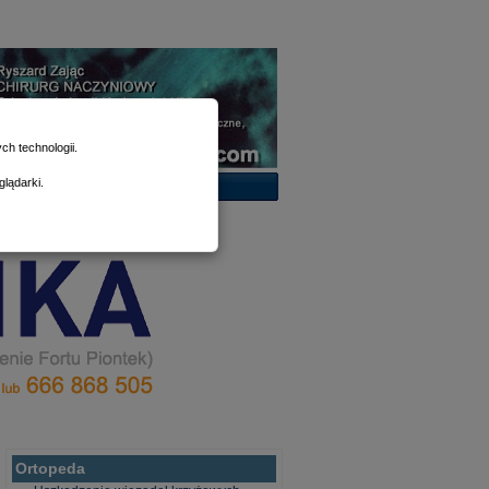
h technologii.
lądarki.
Ortopeda