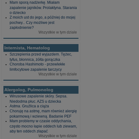
Mam sporą nadżerkę. Miałam
zapalenie jajników. Prolaktyna. Starania
o dziecko
Z moich ust do jego, a później do mojej
pochwy... Czy możliwe jest
zapłodnienie?
Wszystkie w tym dziale
Internista, Hematolog
Szczepienia przed wyjazdem. Tężec,
tyfus, błonnica, żółta gorączka
Choroba Hashimoto - przewlekłe
limfocytowe zapalenie tarczycy
Wszystkie w tym dziale
Alergolog, Pulmonolog
Wirusowe zapalenie skóry. Sepsa.
Niedodma płuc. AZS u dziecka
Astma. Gruźlica a ciąża
Choruję na astmę, mam również alergię
pokarmową i wziewną. Badanie PEF
Mam problemy w czasie oddychania,
często mocno łapie oddech lub ziewam,
aby ten oddech złapać
Wszystkie w tym dziale