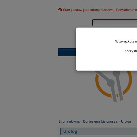
Start
|
Ustaw jako stronę startową
|
Powiadom o n
W związku z n
Korzyst
Strona główna
»
Doniesienia Listonosza
»
Urolog
Urolog