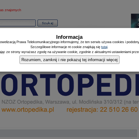
as znajomych
Informacja
owelizacją Prawa Telekomunikacyjnego informujemy, że ten serwis używa cookies i podobnyc
Szczegółowe informacje nt cookie znajdują się
tutaj
.
ając ze strony wyrażasz zgodę na używanie cookie, zgodnie z aktualnymi ustawieniami przeg
Informator
Poczekalnia
Zdrowy Mieszczanin
Doniesienia Listonosza
|
|
|
Rozumiem, zamknij i nie pokazuj tej informacji więcej