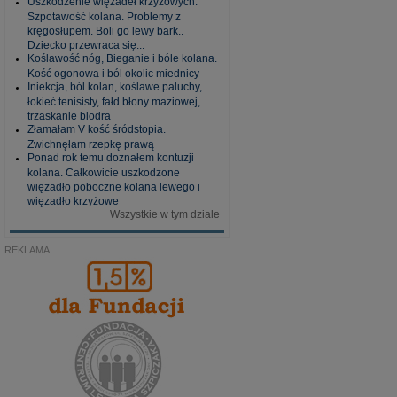
Uszkodzenie więzadeł krzyżowych.
Szpotawość kolana. Problemy z
kręgosłupem. Boli go lewy bark..
Dziecko przewraca się...
Koślawość nóg, Bieganie i bóle kolana.
Kość ogonowa i ból okolic miednicy
Iniekcja, ból kolan, koślawe paluchy,
łokieć tenisisty, fałd błony maziowej,
trzaskanie biodra
Złamałam V kość śródstopia.
Zwichnęłam rzepkę prawą
Ponad rok temu doznałem kontuzji
kolana. Całkowicie uszkodzone
więzadło poboczne kolana lewego i
więzadło krzyżowe
Wszystkie w tym dziale
REKLAMA