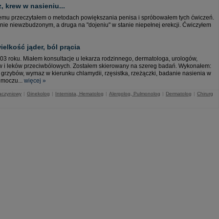
, krew w nasieniu...
emu przeczytałem o metodach powiększania penisa i spróbowałem tych ćwiczeń.
ie niewzbudzonym, a druga na "dojeniu" w stanie niepełnej erekcji. Ćwiczyłem
ielkość jąder, ból prącia
03 roku. Miałem konsultacje u lekarza rodzinnego, dermatologa, urologów,
ów i leków przeciwbólowych. Zostałem skierowany na szereg badań. Wykonałem:
 grzybów, wymaz w kierunku chlamydii, rzęsistka, rzeżączki, badanie nasienia w
 moczu...
więcej »
aczyniowy
|
Ginekolog
|
Internista, Hematolog
|
Alergolog, Pulmonolog
|
Dermatolog
|
Chirurg