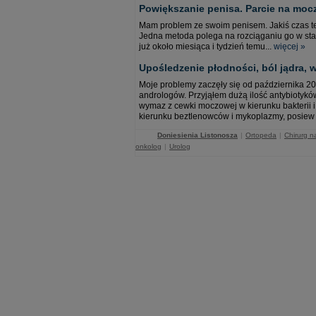
Powiększanie penisa. Parcie na mocz
Mam problem ze swoim penisem. Jakiś czas t
Jedna metoda polega na rozciąganiu go w stan
już około miesiąca i tydzień temu...
więcej »
Upośledzenie płodności, ból jądra, w
Moje problemy zaczęły się od października 20
andrologów. Przyjąłem dużą ilość antybiotyk
wymaz z cewki moczowej w kierunku bakterii i
kierunku beztlenowców i mykoplazmy, posiew
Doniesienia Listonosza
|
Ortopeda
|
Chirurg n
onkolog
|
Urolog