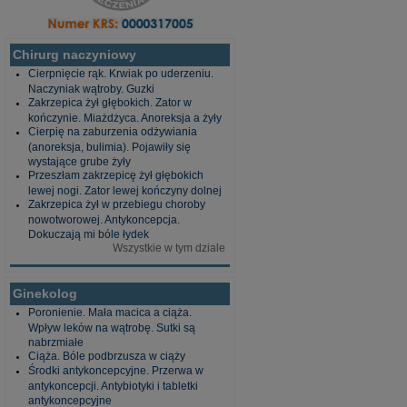
Chirurg naczyniowy
Cierpnięcie rąk. Krwiak po uderzeniu.
Naczyniak wątroby. Guzki
Zakrzepica żył głębokich. Zator w
kończynie. Miażdżyca. Anoreksja a żyły
Cierpię na zaburzenia odżywiania
(anoreksja, bulimia). Pojawiły się
wystające grube żyły
Przeszłam zakrzepicę żył głębokich
lewej nogi. Zator lewej kończyny dolnej
Zakrzepica żył w przebiegu choroby
nowotworowej. Antykoncepcja.
Dokuczają mi bóle łydek
Wszystkie w tym dziale
Ginekolog
Poronienie. Mała macica a ciąża.
Wpływ leków na wątrobę. Sutki są
nabrzmiałe
Ciąża. Bóle podbrzusza w ciąży
Środki antykoncepcyjne. Przerwa w
antykoncepcji. Antybiotyki i tabletki
antykoncepcyjne