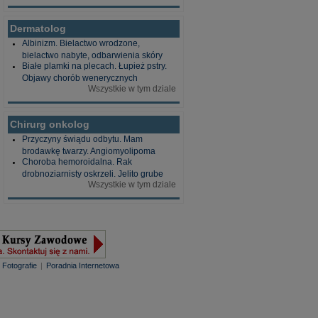
Dermatolog
Albinizm. Bielactwo wrodzone,
bielactwo nabyte, odbarwienia skóry
Białe plamki na plecach. Łupież pstry.
Objawy chorób wenerycznych
Wszystkie w tym dziale
Chirurg onkolog
Przyczyny świądu odbytu. Mam
brodawkę twarzy. Angiomyolipoma
Choroba hemoroidalna. Rak
drobnoziarnisty oskrzeli. Jelito grube
Wszystkie w tym dziale
|
Fotografie
|
Poradnia Internetowa