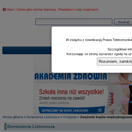
Start
|
Ustaw jako stronę startową
|
Powiadom o nas znajomych
W związku z nowelizacją Prawa Telekomunika
Szczegółowe info
Informator
Poczekalnia
Zd
|
|
Korzystając ze strony wyrażasz zgodę na uży
Rozumiem, zamknij i
Strona główna
»
Doniesienia Listonosza
»
Ortopeda
»
Zwężenie krążka międzykręgoweg
Doniesienia Listonosza