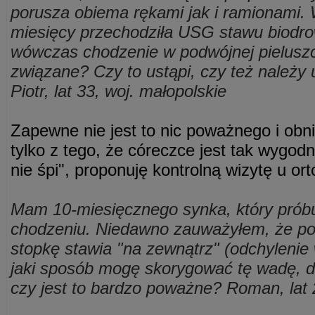
porusza obiema rękami jak i ramionami. 
miesięcy przechodziła USG stawu biodro
wówczas chodzenie w podwójnej pielusz
związane? Czy to ustąpi, czy też należy 
Piotr, lat 33, woj. małopolskie
Zapewne nie jest to nic poważnego i obn
tylko z tego, że córeczce jest tak wygodni
nie śpi", proponuję kontrolną wizytę u or
Mam 10-miesięcznego synka, który próbu
chodzeniu. Niedawno zauważyłem, że po
stopkę stawia "na zewnątrz" (odchylenie
jaki sposób mogę skorygować tę wadę, d
czy jest to bardzo poważne? Roman, lat 