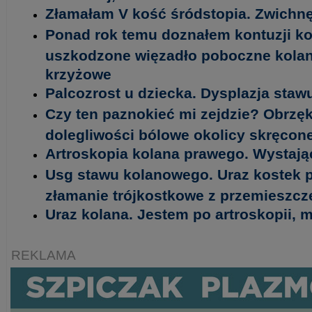
Złamałam V kość śródstopia. Zwichn
Ponad rok temu doznałem kontuzji ko
uszkodzone więzadło poboczne kolan
krzyżowe
Palcozrost u dziecka. Dysplazja staw
Czy ten paznokieć mi zejdzie? Obrzęk
dolegliwości bólowe okolicy skręcon
Artroskopia kolana prawego. Wystając
Usg stawu kolanowego. Uraz kostek 
złamanie trójkostkowe z przemieszc
Uraz kolana. Jestem po artroskopii, m
REKLAMA