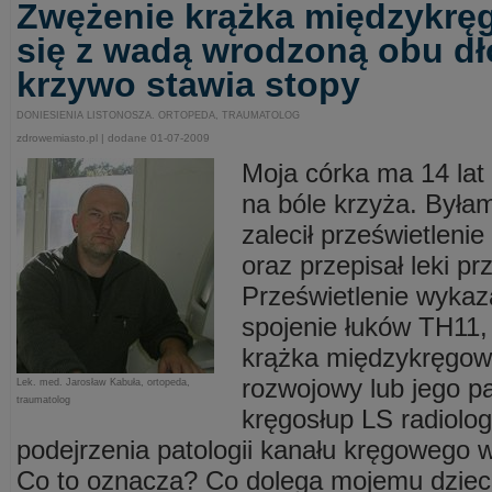
Zwężenie krążka międzykrę
się z wadą wrodzoną obu dł
krzywo stawia stopy
DONIESIENIA LISTONOSZA. ORTOPEDA, TRAUMATOLOG
zdrowemiasto.pl | dodane 01-07-2009
Moja córka ma 14 lat 
na bóle krzyża. Byłam
zalecił prześwietleni
oraz przepisał leki p
Prześwietlenie wykaz
spojenie łuków TH11,
krążka międzykręgow
rozwojowy lub jego p
Lek. med. Jarosław Kabuła, ortopeda,
traumatolog
kręgosłup LS radiolog
podejrzenia patologii kanału kręgowego
Co to oznacza? Co dolega mojemu dziecku