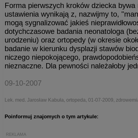
Forma pierwszych kroków dziecka bywa
ustawienia wynikają z, nazwijmy to, "man
mogą sygnalizować jakieś nieprawidłowoś
dotychczasowe badania neonatologa (be
urodzeniu) oraz ortopedy (w okresie okoł
badanie w kierunku dysplazji stawów bio
niczego niepokojącego, prawdopodobieńst
nieznaczne. Dla pewności należałoby jed
09-10-2007
Lek. med. Jarosław Kabuła, ortopeda, 01-07-2009, zdrowemia
Poinformuj znajomych o tym artykule:
REKLAMA