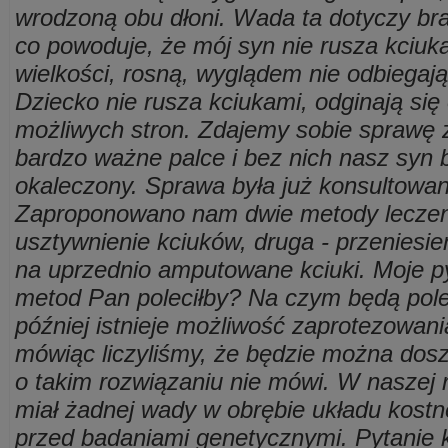
wrodzoną obu dłoni. Wada ta dotyczy bra
co powoduje, że mój syn nie rusza kciuka
wielkości, rosną, wyglądem nie odbiegaj
Dziecko nie rusza kciukami, odginają się
możliwych stron. Zdajemy sobie sprawę z 
bardzo ważne palce i bez nich nasz syn 
okaleczony. Sprawa była już konsultowa
Zaproponowano nam dwie metody leczenia
usztywnienie kciuków, druga - przeniesi
na uprzednio amputowane kciuki. Moje pyt
metod Pan poleciłby? Na czym będą pole
później istnieje możliwość zaprotezowani
mówiąc liczyliśmy, że będzie można doszc
o takim rozwiązaniu nie mówi. W naszej ro
miał żadnej wady w obrębie układu kostn
przed badaniami genetycznymi. Pytanie k