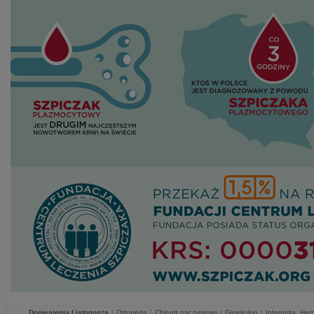
Doniesienia Listonosza
|
Ortopeda
|
Chirurg naczyniowy
|
Ginekolog
|
Internista, He