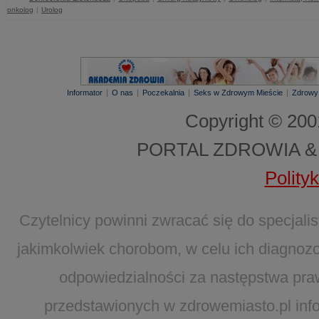
onkolog
|
Urolog
Informator
|
O nas
|
Poczekalnia
|
Seks w Zdrowym Mieście
|
Zdrowy
Copyright © 20
PORTAL ZDROWIA &
Polity
Czytelnicy powinni zwracać się do specjal
jakimkolwiek chorobom, w celu ich diagnozo
odpowiedzialności za następstwa pra
przedstawionych w zdrowemiasto.pl infor