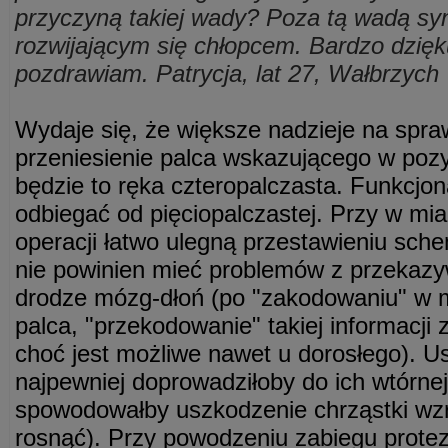
przyczyną takiej wady? Poza tą wadą sy
rozwijającym się chłopcem. Bardzo dzięk
pozdrawiam. Patrycja, lat 27, Wałbrzych
Wydaje się, że większe nadzieje na spra
przeniesienie palca wskazującego w pozy
będzie to ręka czteropalczasta. Funkcjon
odbiegać od pięciopalczastej. Przy w mi
operacji łatwo ulegną przestawieniu sch
nie powinien mieć problemów z przekaz
drodze mózg-dłoń (po "zakodowaniu" w 
palca, "przekodowanie" takiej informacji 
choć jest możliwe nawet u dorosłego). U
najpewniej doprowadziłoby do ich wtórnej 
spowodowałby uszkodzenie chrząstki wzro
rosnąć). Przy powodzeniu zabiegu protez