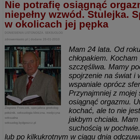
Nie potrafię osiągnąć orga
niepełny wzwód. Stulejka. 
w okolicach jej pępka
DONIESIENIA LISTONOSZA. SEKSUOLOG
zdrowemiasto.pl | dodane 26-01-2010
Mam 24 lata. Od rok
chłopakiem. Kocham g
szczęśliwa. Mamy po
spojrzenie na świat i
wspaniale oprócz sfer
Przynajmniej z mojej s
osiągnąć orgazmu. Uw
Zbigniew Fronczek, specjalista ginekolog-
kochać, ale to nie jes
położnik, seksuologia kliniczna, medycyna
jakbym chciała. Mam 
seksualna
seksuolog.bydgoszcz.pl
suchością w pochwie
lub po kilkukrotnym w ciągu dnia odczuw