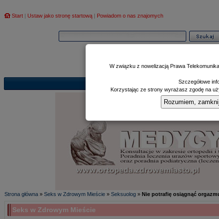
Start
|
Ustaw jako stronę startową
|
Powiadom o nas znajomych
W związku z nowelizacją Prawa Telekomunika
Szczegółowe info
Informator
Poczekalnia
Zd
|
|
Korzystając ze strony wyrażasz zgodę na uży
Rozumiem, zamknij i
Strona główna
»
Seks w Zdrowym Mieście
»
Seksuolog
»
Nie potrafię osiągnąć orgaz
Seks w Zdrowym Mieście