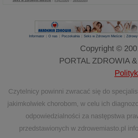
Seks w Zdrowym Mieście
|
Psycholog
|
Seksuolog
Informator
|
O nas
|
Poczekalnia
|
Seks w Zdrowym Mieście
|
Zdrowy
Copyright © 20
PORTAL ZDROWIA &
Polity
Czytelnicy powinni zwracać się do specjal
jakimkolwiek chorobom, w celu ich diagnozo
odpowiedzialności za następstwa pra
przedstawionych w zdrowemiasto.pl infor