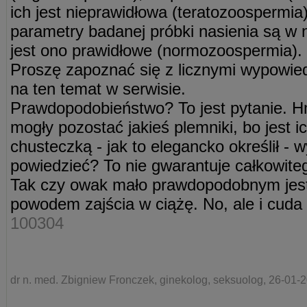
ich jest nieprawidłowa (teratozoospermia)
parametry badanej próbki nasienia są w 
jest ono prawidłowe (normozoospermia). 
Proszę zapoznać się z licznymi wypowied
na ten temat w serwisie.
Prawdopodobieństwo? To jest pytanie. H
mogły pozostać jakieś plemniki, bo jest 
chusteczką - jak to elegancko określił - w
powiedzieć? To nie gwarantuje całkowiteg
Tak czy owak mało prawdopodobnym jest,
powodem zajścia w ciążę. No, ale i cuda 
100304
dr n. med. Zbigniew Fronczek, ginekolog, seksuolog, 26-01-