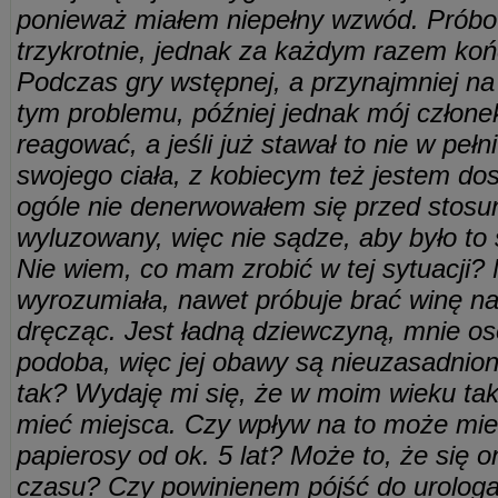
ponieważ miałem niepełny wzwód. Próbo
trzykrotnie, jednak za każdym razem koń
Podczas gry wstępnej, a przynajmniej na 
tym problemu, później jednak mój człone
reagować, a jeśli już stawał to nie w pełn
swojego ciała, z kobiecym też jestem dos
ogóle nie denerwowałem się przed stosu
wyluzowany, więc nie sądze, aby było t
Nie wiem, co mam zrobić w tej sytuacji?
wyrozumiała, nawet próbuje brać winę na 
dręcząc. Jest ładną dziewczyną, mnie os
podoba, więc jej obawy są nieuzasadnion
tak? Wydaję mi się, że w moim wieku tak
mieć miejsca. Czy wpływ na to może mieć
papierosy od ok. 5 lat? Może to, że się 
czasu? Czy powinienem pójść do urologa