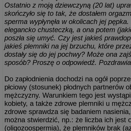
Ostatnio z moją dziewczyną (20 lat) upraw
skończyło się to tak, że dostałem orgazm
sperma wypłynęła w okolicach jej pępka
elegancko chusteczką, a ona potem (jaki
poszła się umyć. Czy jest jakieś prawdo
jakieś plemniki na jej brzuchu, które prz
dostały się do jej pochwy? Może ona zajś
sposób? Proszę o odpowiedź. Pozdrawi
Do zapłodnienia dochodzi na ogół poprze
płciowy (stosunek) płodnych partnerów obo
mężczyzny. Warunkiem tego jest wystąpi
kobiety, a także zdrowe plemniki u mężc
zdrowe sprawdza się badaniem nasienia,
można stwierdzić, np.: że liczba ich jest
(oligozoospermia), że plemników brak (