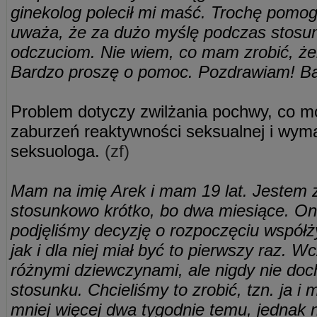
ginekolog polecił mi maść. Trochę pomog
uważa, że za dużo myślę podczas stosunk
odczuciom. Nie wiem, co mam zrobić, że
Bardzo proszę o pomoc. Pozdrawiam! Ba
Problem dotyczy zwilżania pochwy, co m
zaburzeń reaktywności seksualnej i wym
seksuologa.
(zf)
Mam na imię Arek i mam 19 lat. Jestem 
stosunkowo krótko, bo dwa miesiące. Ona
podjęliśmy decyzję o rozpoczęciu współż
jak i dla niej miał być to pierwszy raz. W
różnymi dziewczynami, ale nigdy nie doc
stosunku. Chcieliśmy to zrobić, tzn. ja i
mniej więcej dwa tygodnie temu, jednak n