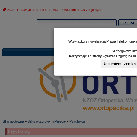
Start
|
Ustaw jako stronę startową
|
Powiadom o nas znajomych
W związku z nowelizacją Prawa Telekomunika
Szczegółowe info
Informator
Poczekalnia
Zd
|
|
Korzystając ze strony wyrażasz zgodę na uży
Rozumiem, zamknij i
Strona główna
»
Seks w Zdrowym Mieście
»
Psycholog
Psycholog