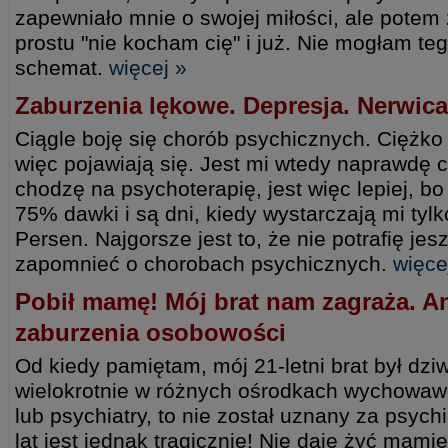
zapewniało mnie o swojej miłości, ale potem 
prostu "nie kocham cię" i już. Nie mogłam te
schemat.
więcej »
Zaburzenia lękowe. Depresja. Nerwica 
Ciągle boję się chorób psychicznych. Ciężko 
więc pojawiają się. Jest mi wtedy naprawdę 
chodzę na psychoterapię, jest więc lepiej, bo
75% dawki i są dni, kiedy wystarczają mi tylk
Persen. Najgorsze jest to, że nie potrafię je
zapomnieć o chorobach psychicznych.
więce
Pobił mamę! Mój brat nam zagraża. A
zaburzenia osobowości
Od kiedy pamiętam, mój 21-letni brat był dziw
wielokrotnie w różnych ośrodkach wychowaw
lub psychiatry, to nie został uznany za psyc
lat jest jednak tragicznie! Nie daje żyć mamie