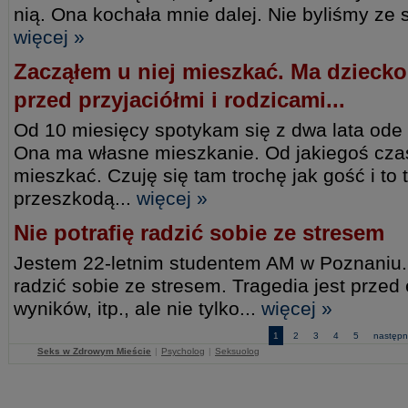
nią. Ona kochała mnie dalej. Nie byliśmy ze 
więcej »
Zacząłem u niej mieszkać. Ma dziecko
przed przyjaciółmi i rodzicami...
Od 10 miesięcy spotykam się z dwa lata ode
Ona ma własne mieszkanie. Od jakiegoś cza
mieszkać. Czuję się tam trochę jak gość i to 
przeszkodą...
więcej »
Nie potrafię radzić sobie ze stresem
Jestem 22-letnim studentem AM w Poznaniu. C
radzić sobie ze stresem. Tragedia jest prze
wyników, itp., ale nie tylko...
więcej »
1
2
3
4
5
następn
Seks w Zdrowym Mieście
|
Psycholog
|
Seksuolog