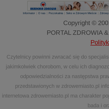
Informator
|
O nas
|
Poczekalnia
|
Seks w Zdrowym Mieście
|
Zdrowy
Copyright © 20
PORTAL ZDROWIA &
Polity
Czytelnicy powinni zwracać się do specjal
jakimkolwiek chorobom, w celu ich diagnozo
odpowiedzialności za następstwa pra
przedstawionych w zdrowemiasto.pl infor
internetowa zdrowemiasto.pl ma charakter po
bada i o