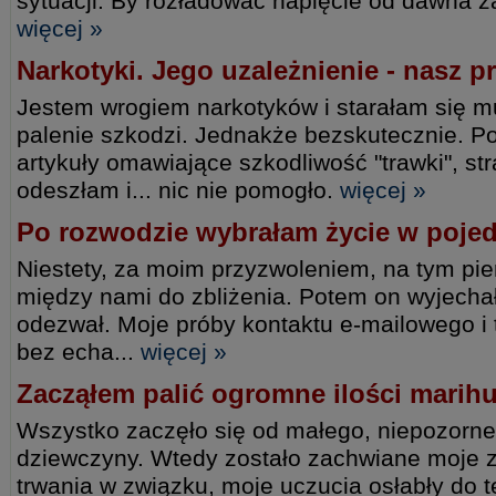
sytuacji. By rozładować napięcie od dawna z
więcej »
Narkotyki. Jego uzależnienie - nasz p
Jestem wrogiem narkotyków i starałam się 
palenie szkodzi. Jednakże bezskutecznie. P
artykuły omawiające szkodliwość "trawki", st
odeszłam i... nic nie pomogło.
więcej »
Po rozwodzie wybrałam życie w poje
Niestety, za moim przyzwoleniem, na tym pi
między nami do zbliżenia. Potem on wyjechał 
odezwał. Moje próby kontaktu e-mailowego i 
bez echa...
więcej »
Zacząłem palić ogromne ilości marih
Wszystko zaczęło się od małego, niepozorn
dziewczyny. Wtedy zostało zachwiane moje z
trwania w związku, moje uczucia osłabły do 