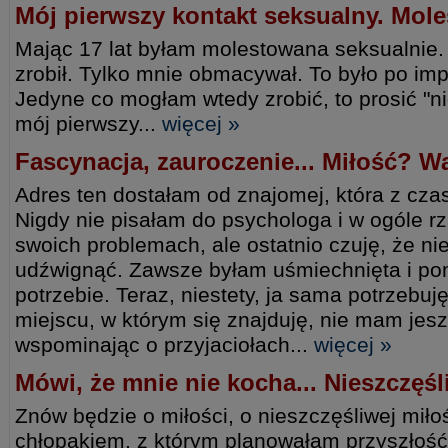
Mój pierwszy kontakt seksualny. Mol
Mając 17 lat byłam molestowana seksualnie. 
zrobił. Tylko mnie obmacywał. To było po imp
Jedyne co mogłam wtedy zrobić, to prosić "ni
mój pierwszy...
więcej »
Fascynacja, zauroczenie... Miłość? 
Adres ten dostałam od znajomej, która z czase
Nigdy nie pisałam do psychologa i w ogóle 
swoich problemach, ale ostatnio czuję, że nie
udźwignąć. Zawsze byłam uśmiechnięta i p
potrzebie. Teraz, niestety, ja sama potrzebu
miejscu, w którym się znajduję, nie mam jes
wspominając o przyjaciołach...
więcej »
Mówi, że mnie nie kocha... Nieszczęś
Znów będzie o miłości, o nieszczęśliwej miłoś
chłopakiem, z którym planowałam przyszłoś