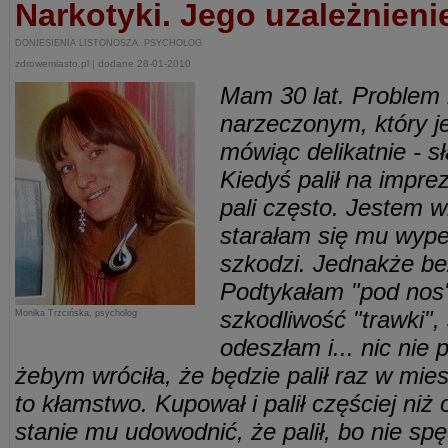
Narkotyki. Jego uzależnieni
DONIESIENIA LISTONOSZA. PSYCHOLOG
zdrowemiasto.pl | dodane 28-01-2010
Mam 30 lat. Proble
narzeczonym, który j
mówiąc delikatnie - s
Kiedyś palił na impre
pali często. Jestem 
starałam się mu wyp
szkodzi. Jednakże be
Podtykałam "pod nos"
szkodliwość "trawki",
Monika Trzcińska, psycholog
odeszłam i... nic nie 
żebym wróciła, że będzie palił raz w mies
to kłamstwo. Kupował i palił częściej niż
stanie mu udowodnić, że palił, bo nie s