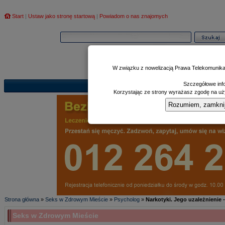
Start
|
Ustaw jako stronę startową
|
Powiadom o nas znajomych
W związku z nowelizacją Prawa Telekomunika
Szczegółowe info
Informator
Poczekalnia
Zd
|
|
Korzystając ze strony wyrażasz zgodę na uży
Rozumiem, zamknij i
Strona główna
»
Seks w Zdrowym Mieście
»
Psycholog
»
Narkotyki. Jego uzależnienie 
Seks w Zdrowym Mieście