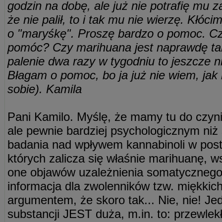
godzin na dobę, ale już nie potrafię mu z
że nie palił, to i tak mu nie wierzę. Kłóci
o "maryśkę". Proszę bardzo o pomoc. C
pomóc? Czy marihuana jest naprawdę tak
palenie dwa razy w tygodniu to jeszcze 
Błagam o pomoc, bo ja już nie wiem, ja
sobie).
Kamila
Pani Kamilo. Myślę, że mamy tu do czyni
ale pewnie bardziej psychologicznym ni
badania nad wpływem kannabinoli w posta
których zalicza się właśnie marihuanę, w
one objawów uzależnienia somatycznego
informacja dla zwolenników tzw. miękkic
argumentem, że skoro tak... Nie, nie! Je
substancji JEST duża, m.in. to: przewlek