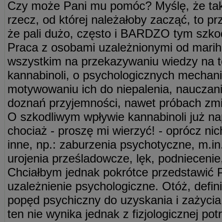
Czy może Pani mu pomóc? Myślę, że tak
rzecz, od której należałoby zacząć, to 
że pali dużo, często i BARDZO tym szko
Praca z osobami uzależnionymi od marih
wszystkim na przekazywaniu wiedzy na t
kannabinoli, o psychologicznych mechan
motywowaniu ich do niepalenia, nauczani
doznań przyjemności, nawet próbach zmi
O szkodliwym wpływie kannabinoli już n
chociaż - proszę mi wierzyć! - oprócz ni
inne, np.: zaburzenia psychotyczne, m.in.
urojenia prześladowcze, lęk, podniecenie,
Chciałbym jednak pokrótce przedstawić 
uzależnienie psychologiczne. Otóż, definiu
popęd psychiczny do uzyskania i zażyci
ten nie wynika jednak z fizjologicznej pot