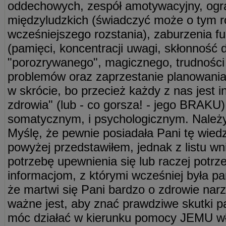
oddechowych, zespół amotywacyjny, ogr
międzyludzkich (świadczyć może o tym r
wcześniejszego rozstania), zaburzenia f
(pamięci, koncentracji uwagi, skłonność 
"porozrywanego", magicznego, trudności
problemów oraz zaprzestanie planowania p
w skrócie, bo przecież każdy z nas jest
zdrowia" (lub - co gorsza! - jego BRAKU)
somatycznym, i psychologicznym. Należy
Myślę, że pewnie posiadała Pani tę wiedz
powyżej przedstawiłem, jednak z listu wn
potrzebę upewnienia się lub raczej potr
informacjom, z którymi wcześniej była p
że martwi się Pani bardzo o zdrowie nar
ważne jest, aby znać prawdziwe skutki p
móc działać w kierunku pomocy JEMU wł