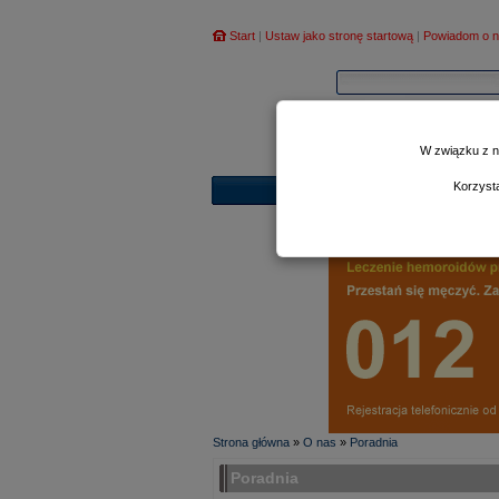
Start
|
Ustaw jako stronę startową
|
Powiadom o n
W związku z n
Korzyst
Strona główna
»
O nas
»
Poradnia
Poradnia