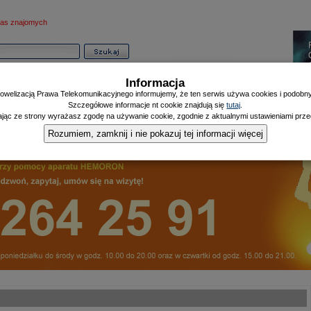
as znajomych
Informacja
owelizacją Prawa Telekomunikacyjnego informujemy, że ten serwis używa cookies i podobnyc
Szczegółowe informacje nt cookie znajdują się
tutaj
.
ając ze strony wyrażasz zgodę na używanie cookie, zgodnie z aktualnymi ustawieniami przeg
Informator
Poczekalnia
Zdrowy Mieszczanin
Doniesienia Listonosza
|
|
|
Rozumiem, zamknij i nie pokazuj tej informacji więcej