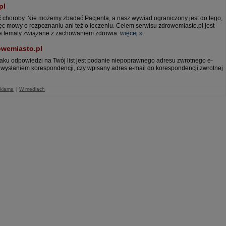
pl
ć choroby. Nie możemy zbadać Pacjenta, a nasz wywiad ograniczony jest do tego,
ięc mowy o rozpoznaniu ani też o leczeniu. Celem serwisu zdrowemiasto.pl jest
na tematy związane z zachowaniem zdrowia.
więcej »
owemiasto.pl
aku odpowiedzi na Twój list jest podanie niepoprawnego adresu zwrotnego e-
wysłaniem korespondencji, czy wpisany adres e-mail do korespondencji zwrotnej
klama
|
W mediach