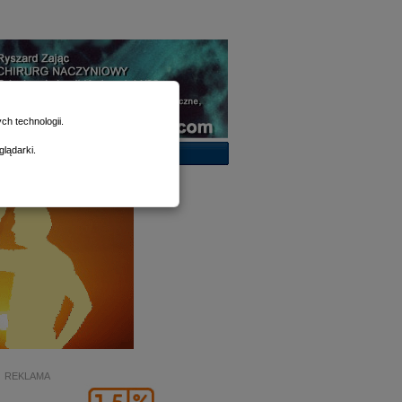
h technologii.
lądarki.
REKLAMA